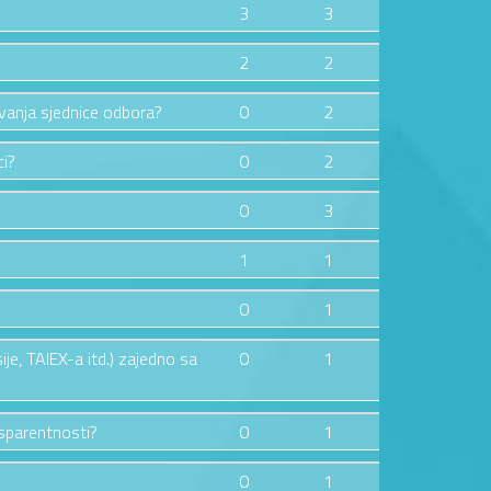
3
3
2
2
avanja sjednice odbora?
0
2
ci?
0
2
0
3
1
1
0
1
je, TAIEX-a itd.) zajedno sa
0
1
ansparentnosti?
0
1
0
1