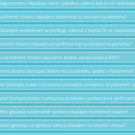
 blagovremeno objavljuju nacrti i prijedlozi zakona koji će se raspravl
na internet stranici objavljeni zakoni koji su usvojeni na plenumu?
ci objavljeni amandmani na predloge zakona o kojima će se raspravlja
internet stranici objavljeni amandmani koji su usvojeni na plenumu?
su na internet stranici objavljene analize uticaja propisa (RIA)?
nternet stranici dostupan dnevni red za narednu sjednicu Parlamenta?
anici dostupni podaci o prisustvu poslanika i poslanica na plenarnim 
ranici dostupni podaci o prisustvu poslanika i poslanica na sjednica
stinzi glasanja sa plenarnih sjednica objavljeni na internet stranici?
listinzi glasanja sa sjednica odbora objavljeni na internet stranici?