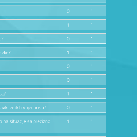
0
1
1
1
e?
0
1
bavke?
1
1
0
1
0
1
ta?
1
1
ki velikih vrijednosti?
0
1
o na situacije sa precizno
1
1