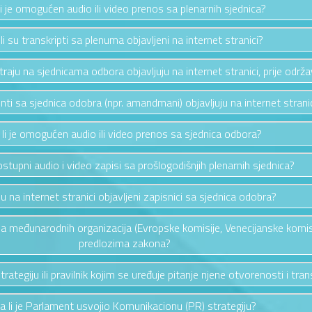
li je omogućen audio ili video prenos sa plenarnih sjednica?
li su transkripti sa plenuma objavljeni na internet stranici?
traju na sjednicama odbora objavljuju na internet stranici, prije održ
ti sa sjednica odobra (npr. amandmani) objavljuju na internet strani
 li je omogućen audio ili video prenos sa sjednica odbora?
ostupni audio i video zapisi sa prošlogodišnjih plenarnih sjednica?
su na internet stranici objavljeni zapisnici sa sjednica odobra?
nja međunarodnih organizacija (Evropske komisije, Venecijanske komisi
predlozima zakona?
trategiju ili pravilnik kojim se uređuje pitanje njene otvorenosti i tr
a li je Parlament usvojio Komunikacionu (PR) strategiju?