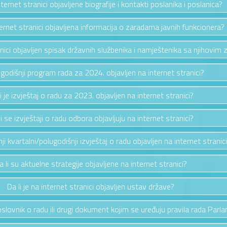
nternet stranici objavljene biografije i kontakti poslanika i poslanica?
nternet stranici objavljena informacija o zaradama javnih funkcionera?
ranici objavljen spisak državnih službenika i namještenika sa njihovim
e godišnji program rada za 2024. objavljen na internet stranici?
i je izvještaj o radu za 2023. objavljen na internet stranici?
li se izvještaji o radu odbora objavljuju na internet stranici?
nji kvartalni/polugodišnji izvještaj o radu objavljen na internet stranic
a li su aktuelne strategije objavljene na internet stranici?
Da li je na internet stranici objavljen ustav države?
 poslovnik o radu ili drugi dokument kojim se uređuju pravila rada Parl