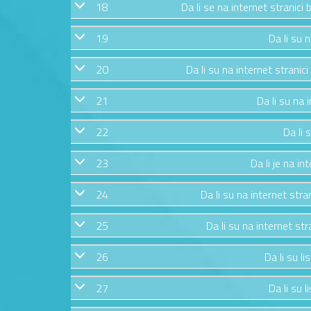
18
Da li se na internet stranici
19
Da li su 
20
Da li su na internet strani
21
Da li su na 
22
Da li 
23
Da li je na i
24
Da li su na internet str
25
Da li su na internet st
26
Da li su li
27
Da li su 