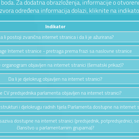
 3 boda. Za dodatna obrazloženja, informacije o otvoreno
izvora određena informacija dolazi, kliknite na indikato
Indikator
a li postoji zvanična internet stranica i da li je ažurirana?
age Internet stranice - pretraga prema frazi sa naslovne stranice
je organogram objavljen na internet stranici (šematski prikaz)?
Da li je djelokrug objavljen na internet stranici?
 je CV predsjednika parlamenta objavljen na internet stranici?
 strukturi i djelokrugu radnih tijela Parlamenta dostupne na internet s
saziva dostupne na internet stranici (predsjednik, potpredsjednici, sekr
članstvo u parlamentarnim grupama)?