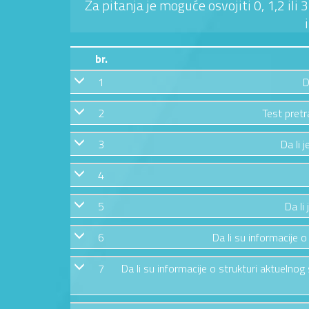
Za pitanja je moguće osvojiti 0, 1,2 ili
br.
1
D
2
Test pretr
3
Da li 
4
5
Da li
6
Da li su informacije o
7
Da li su informacije o strukturi aktuelnog 