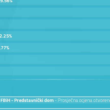
9.56%
2.25%
.77%
FBiH - Predstavnički dom
- Prosječna ocjena otvoren