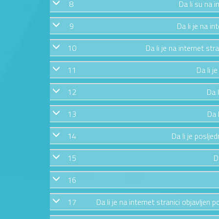
8
Da li su na i
9
Da li je na i
10
Da li je na internet st
11
Da li j
12
Da l
13
Da 
14
Da li je posljed
15
D
16
17
Da li je na internet stranici objavljen