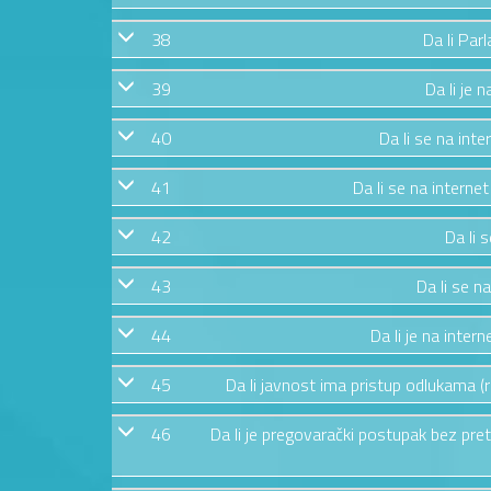
38
Da li Par
39
Da li je 
40
Da li se na int
41
Da li se na interne
42
Da li 
43
Da li se n
44
Da li je na inte
45
Da li javnost ima pristup odlukama (
46
Da li je pregovarački postupak bez pre