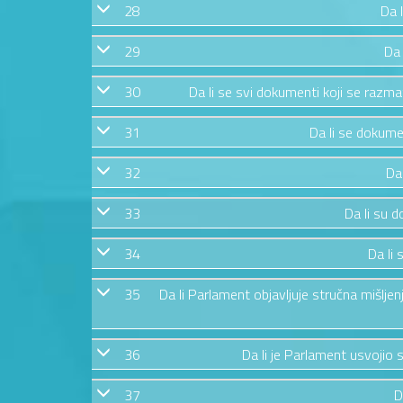
28
Da 
29
Da 
30
Da li se svi dokumenti koji se razma
31
Da li se dokumen
32
Da
33
Da li su d
34
Da li 
35
Da li Parlament objavljuje stručna mišlje
36
Da li je Parlament usvojio s
37
D