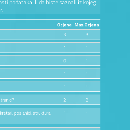
sti podataka ili da biste saznali iz kojeg
r.
Ocjena
Max.Ocjena
3
3
1
1
0
1
1
1
1
1
tranici?
2
2
etari, poslanici, struktura i
1
1