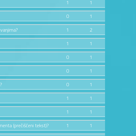
1
1
0
1
 zvanjima?
1
2
1
1
0
1
0
1
i?
0
1
1
1
1
1
amenta (prečišćeni tekst)?
1
1