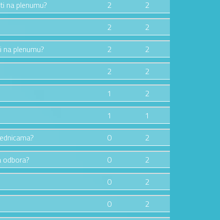
jati na plenumu?
2
2
2
2
ti na plenumu?
2
2
2
2
1
2
1
1
sjednicama?
0
2
ma odbora?
0
2
0
2
0
2