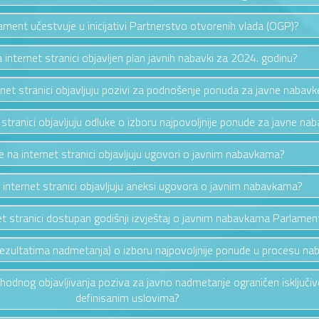
lament učestvuje u inicijativi Partnerstvo otvorenih vlada (OGP)?
na internet stranici objavljen plan javnih nabavki za 2024. godinu?
ernet stranici objavljuju pozivi za podnošenje ponuda za javne nabavk
t stranici objavljuju odluke o izboru najpovoljnije ponude za javne na
se na internet stranici objavljuju ugovori o javnim nabavkama?
a internet stranici objavljuju aneksi ugovora o javnim nabavkama?
rnet stranici dostupan godišnji izvještaj o javnim nabavkama Parlamen
rezultatima nadmetanja) o izboru najpovoljnije ponude u procesu nabav
thodnog objavljivanja poziva za javno nadmetanje ograničen isključiv
definisanim uslovima?