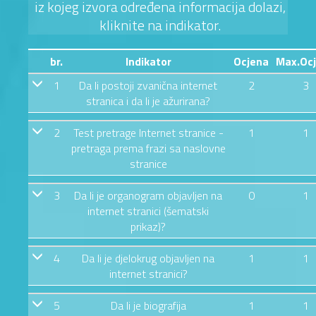
iz kojeg izvora određena informacija dolazi,
kliknite na indikator.
br.
Indikator
Ocjena
Max.Oc
1
Da li postoji zvanična internet
2
3
stranica i da li je ažurirana?
2
Test pretrage Internet stranice -
1
1
pretraga prema frazi sa naslovne
stranice
3
Da li je organogram objavljen na
0
1
internet stranici (šematski
prikaz)?
4
Da li je djelokrug objavljen na
1
1
internet stranici?
5
Da li je biografija
1
1