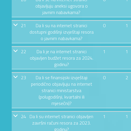
objavljuju aneksi ugovora o
javnim nabavkama?
21
Da li su na internet stranici
0
1
dostupni godišnji izvještaji resora
o javnim nabavkama?
22
Da li je na internet stranici
1
1
objavljen budžet resora za 2024.
godinu?
23
Da li se finansijski izvještaji
0
2
periodično objavljuju na internet
stranici ministarstva
(polugodišnji, kvartalni ili
mjesečni)?
24
Da li su internet stranici objavljen
1
1
završni računi resora za 2023.
godinu?