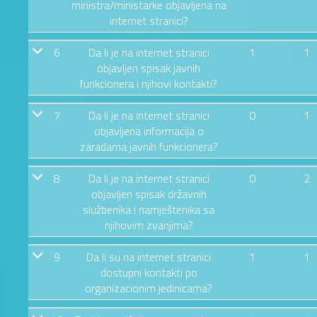
ministra/ministarke objavljena na
internet stranici?
6
Da li je na internet stranici
1
1
objavljen spisak javnih
funkcionera i njihovi kontakti?
7
Da li je na internet stranici
0
1
objavljena informacija o
zaradama javnih funkcionera?
8
Da li je na internet stranici
0
2
objavljen spisak državnih
službenika i namještenika sa
njihovim zvanjima?
9
Da li su na internet stranici
1
1
dostupni kontakti po
organizacionim jedinicama?