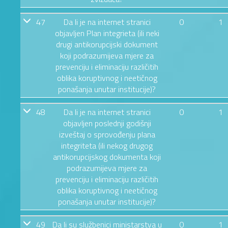
47
Da li je na internet stranici
0
1
objavljen Plan integrieta (ili neki
drugi antikorupcijski dokument
koji podrazumijeva mjere za
prevenciju i eliminaciju različitih
oblika koruptivnog i neetičnog
ponašanja unutar institucije)?
48
Da li je na internet stranici
0
1
objavljen poslednji godišnji
izveštaj o sprovođenju plana
integriteta (ili nekog drugog
antikorupcijskog dokumenta koji
podrazumijeva mjere za
prevenciju i eliminaciju različitih
oblika koruptivnog i neetičnog
ponašanja unutar institucije)?
49
Da li su službenici ministarstva u
0
1