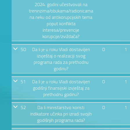
2024. godini učestvovali na
treninzima/obukama/radionicama
na neku od antikorupcijskih tema
poput konflikta
interesa/prevencije
korupcije/zviždača?
50
Da li je u roku Vladi dostaviljen
0
1
izvještaj o realizaciji svog
programa rada za prethodnu
godinu?
51
Da li je u roku Vladi dostaviljen
0
1
godišnji finansijski izvještaj za
prethodnu godinu?
52
Da li ministarstvo koristi
0
1
indikatore učinka pri izradi svojih
godišnjih programa rada?