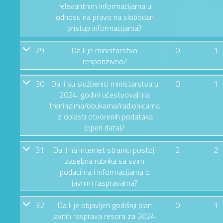
relevantnim informacijama u
odnosu na pravo na slobodan
pristup informacijama?
29
Da li je ministarstvo
0
1
responzivno?
30
Da li su službenici ministarstva u
0
1
2024. godini učestvovali na
treninzima/obukama/radionicama
iz oblasti otvorenih podataka
(open data)?
31
Da li na internet stranici postoji
2
2
zasebna rubrika sa svim
podacima i informacijama o
javnim raspravama?
32
Da li je objavljen godišnji plan
0
1
javnih rasprava resora za 2024.