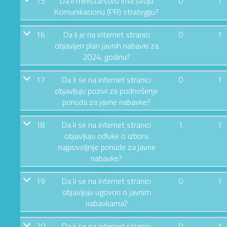
15
Da li ministarstvo ima svoju
0
1
Komunikacionu (PR) strategiju?
16
Da li je na internet stranici
0
1
objavljen plan javnih nabavki za
2024. godinu?
17
Da li se na internet stranici
0
1
objavljuju pozivi za podnošenje
ponuda za javne nabavke?
18
Da li se na internet stranici
1
1
objavljuju odluke o izboru
najpovoljnije ponude za javne
nabavke?
19
Da li se na internet stranici
0
1
objavljuju ugovori o javnim
nabavkama?
20
Da li se na internet stranici
0
1