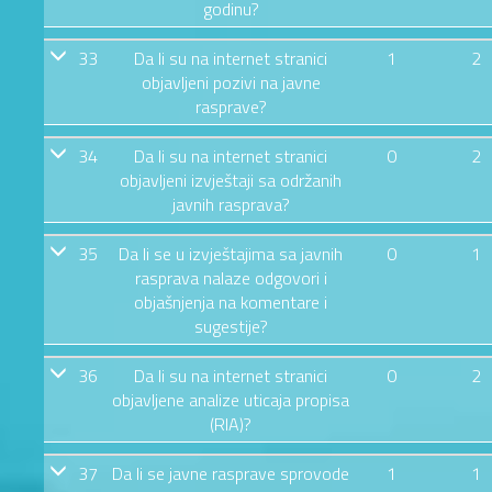
godinu?
33
Da li su na internet stranici
1
2
objavljeni pozivi na javne
rasprave?
34
Da li su na internet stranici
0
2
objavljeni izvještaji sa održanih
javnih rasprava?
35
Da li se u izvještajima sa javnih
0
1
rasprava nalaze odgovori i
objašnjenja na komentare i
sugestije?
36
Da li su na internet stranici
0
2
objavljene analize uticaja propisa
(RIA)?
37
Da li se javne rasprave sprovode
1
1