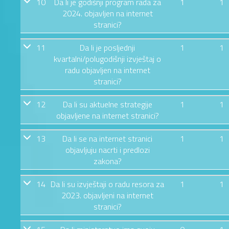
10
Da li je godišnji program rada za
1
1
2024. objavljen na internet
stranici?
11
Da li je posljednji
1
1
kvartalni/polugodišnji izvještaj o
radu objavljen na internet
stranici?
12
Da li su aktuelne strategije
1
1
objavljene na internet stranici?
13
Da li se na internet stranici
1
1
objavljuju nacrti i predlozi
zakona?
14
Da li su izvještaji o radu resora za
1
1
2023. objavljeni na internet
stranici?