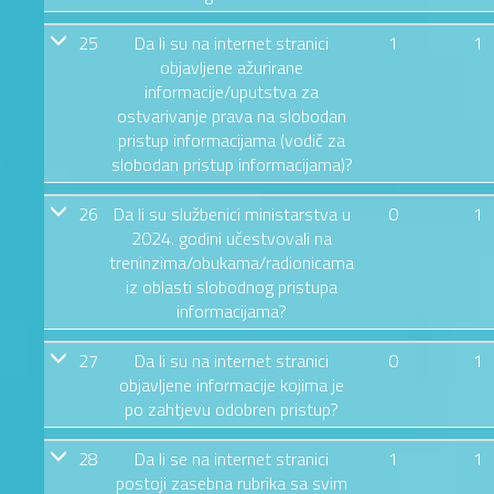
25
Da li su na internet stranici
1
1
objavljene ažurirane
informacije/uputstva za
ostvarivanje prava na slobodan
pristup informacijama (vodič za
slobodan pristup informacijama)?
26
Da li su službenici ministarstva u
0
1
2024. godini učestvovali na
treninzima/obukama/radionicama
iz oblasti slobodnog pristupa
informacijama?
27
Da li su na internet stranici
0
1
objavljene informacije kojima je
po zahtjevu odobren pristup?
28
Da li se na internet stranici
1
1
postoji zasebna rubrika sa svim