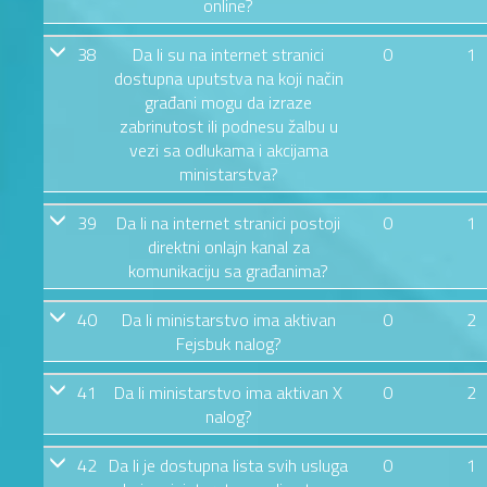
online?
38
Da li su na internet stranici
0
1
dostupna uputstva na koji način
građani mogu da izraze
zabrinutost ili podnesu žalbu u
vezi sa odlukama i akcijama
ministarstva?
39
Da li na internet stranici postoji
0
1
direktni onlajn kanal za
komunikaciju sa građanima?
40
Da li ministarstvo ima aktivan
0
2
Fejsbuk nalog?
41
Da li ministarstvo ima aktivan X
0
2
nalog?
42
Da li je dostupna lista svih usluga
0
1