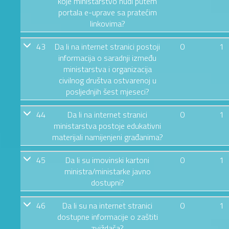
koje ministarstvo nudi putem
portala e-uprave sa pratećim
linkovima?
43
Da li na internet stranici postoji
0
1
informacija o saradnji između
ministarstva i organizacija
civilnog društva ostvarenoj u
posljednjih šest mjeseci?
44
Da li na internet stranici
0
1
ministarstva postoje edukativni
materijali namijenjeni građanima?
45
Da li su imovinski kartoni
0
1
ministra/ministarke javno
dostupni?
46
Da li su na internet stranici
0
1
dostupne informacije o zaštiti
zviždača?