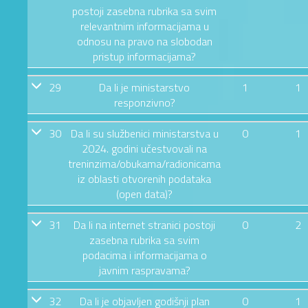
postoji zasebna rubrika sa svim
relevantnim informacijama u
odnosu na pravo na slobodan
pristup informacijama?
29
Da li je ministarstvo
1
1
responzivno?
30
Da li su službenici ministarstva u
0
1
2024. godini učestvovali na
treninzima/obukama/radionicama
iz oblasti otvorenih podataka
(open data)?
31
Da li na internet stranici postoji
0
2
zasebna rubrika sa svim
podacima i informacijama o
javnim raspravama?
32
Da li je objavljen godišnji plan
0
1