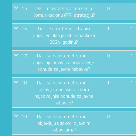
15
Da li ministarstvo ima svoju
0
1
Komunikacionu (PR) strategiju?
16
Da li je na internet stranici
1
1
objavljen plan javnih nabavki za
2024. godinu?
17
Da li se na internet stranici
0
1
objavljuju pozivi za podnošenje
ponuda za javne nabavke?
18
Da li se na internet stranici
1
1
objavljuju odluke o izboru
najpovoljnije ponude za javne
nabavke?
19
Da li se na internet stranici
0
1
objavljuju ugovori o javnim
nabavkama?