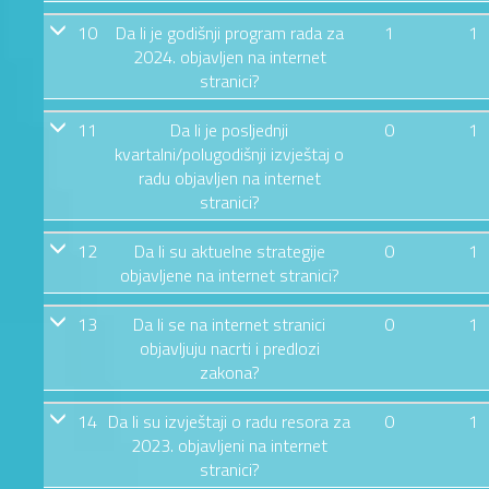
10
Da li je godišnji program rada za
1
1
2024. objavljen na internet
stranici?
11
Da li je posljednji
0
1
kvartalni/polugodišnji izvještaj o
radu objavljen na internet
stranici?
12
Da li su aktuelne strategije
0
1
objavljene na internet stranici?
13
Da li se na internet stranici
0
1
objavljuju nacrti i predlozi
zakona?
14
Da li su izvještaji o radu resora za
0
1
2023. objavljeni na internet
stranici?