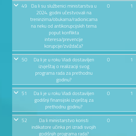
49
Da li su službenici ministarstva u
0
1
2024. godini učestvovali na
treninzima/obukama/radionicama
na neku od antikorupcijskih tema
poput konflikta
interesa/prevencije
korupcije/zviždača?
50
Da li je u roku Vladi dostaviljen
0
1
izvještaj o realizaciji svog
programa rada za prethodnu
godinu?
51
Da li je u roku Vladi dostaviljen
0
1
godišnji finansijski izvještaj za
prethodnu godinu?
52
Da li ministarstvo koristi
0
1
indikatore učinka pri izradi svojih
godišnjih programa rada?