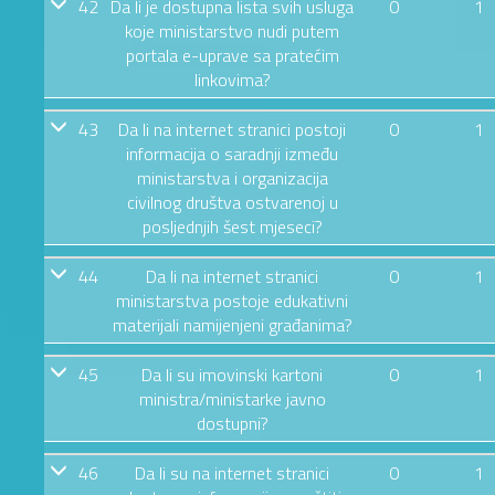
42
Da li je dostupna lista svih usluga
0
1
koje ministarstvo nudi putem
portala e-uprave sa pratećim
linkovima?
43
Da li na internet stranici postoji
0
1
informacija o saradnji između
ministarstva i organizacija
civilnog društva ostvarenoj u
posljednjih šest mjeseci?
44
Da li na internet stranici
0
1
ministarstva postoje edukativni
materijali namijenjeni građanima?
45
Da li su imovinski kartoni
0
1
ministra/ministarke javno
dostupni?
46
Da li su na internet stranici
0
1