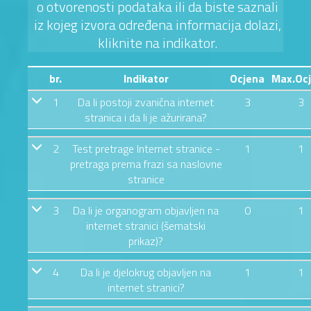
o otvorenosti podataka ili da biste saznali
iz kojeg izvora određena informacija dolazi,
kliknite na indikator.
br.
Indikator
Ocjena
Max.Oc
1
Da li postoji zvanična internet
3
3
stranica i da li je ažurirana?
2
Test pretrage Internet stranice -
1
1
pretraga prema frazi sa naslovne
stranice
3
Da li je organogram objavljen na
0
1
internet stranici (šematski
prikaz)?
4
Da li je djelokrug objavljen na
1
1
internet stranici?