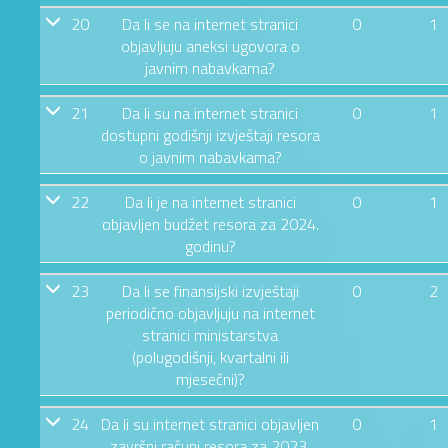
20
Da li se na internet stranici
0
1
objavljuju aneksi ugovora o
javnim nabavkama?
21
Da li su na internet stranici
0
1
dostupni godišnji izvještaji resora
o javnim nabavkama?
22
Da li je na internet stranici
0
1
objavljen budžet resora za 2024.
godinu?
23
Da li se finansijski izvještaji
0
2
periodično objavljuju na internet
stranici ministarstva
(polugodišnji, kvartalni ili
mjesečni)?
24
Da li su internet stranici objavljen
0
1
završni računi resora za 2023.