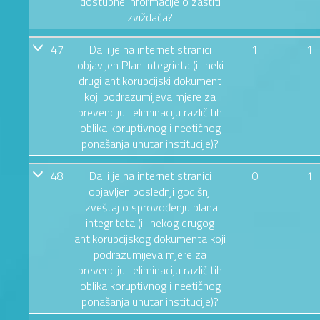
dostupne informacije o zaštiti
zviždača?
47
Da li je na internet stranici
1
1
objavljen Plan integrieta (ili neki
drugi antikorupcijski dokument
koji podrazumijeva mjere za
prevenciju i eliminaciju različitih
oblika koruptivnog i neetičnog
ponašanja unutar institucije)?
48
Da li je na internet stranici
0
1
objavljen poslednji godišnji
izveštaj o sprovođenju plana
integriteta (ili nekog drugog
antikorupcijskog dokumenta koji
podrazumijeva mjere za
prevenciju i eliminaciju različitih
oblika koruptivnog i neetičnog
ponašanja unutar institucije)?