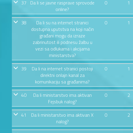
37
Da li se javne rasprave sprovode
0
1
online?
38
Da li su na internet stranici
0
1
dostupna uputstva na koji način
građani mogu da izraze
zabrinutost ili podnesu žalbu u
vezi sa odlukama i akcijama
ministarstva?
39
Da li na internet stranici postoji
0
1
direktni onlajn kanal za
komunikaciju sa građanima?
40
Da li ministarstvo ima aktivan
0
2
Fejsbuk nalog?
41
Da li ministarstvo ima aktivan X
0
2
nalog?