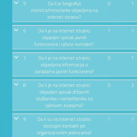
5
Da li je biografija
0
1
ministra/ministarke objavljena na
internet stranici?
6
Da li je na internet stranici
1
1
objavljen spisak javnih
funkcionera i njihovi kontakti?
7
Da li je na internet stranici
0
1
objavljena informacija o
zaradama javnih funkcionera?
8
Da li je na internet stranici
0
2
objavljen spisak državnih
službenika i namještenika sa
njihovim zvanjima?
9
Da li su na internet stranici
1
1
dostupni kontakti po
organizacionim jedinicama?