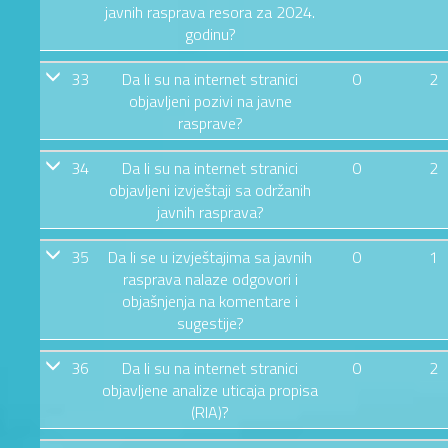
javnih rasprava resora za 2024.
godinu?
33
Da li su na internet stranici
0
2
objavljeni pozivi na javne
rasprave?
34
Da li su na internet stranici
0
2
objavljeni izvještaji sa održanih
javnih rasprava?
35
Da li se u izvještajima sa javnih
0
1
rasprava nalaze odgovori i
objašnjenja na komentare i
sugestije?
36
Da li su na internet stranici
0
2
objavljene analize uticaja propisa
(RIA)?