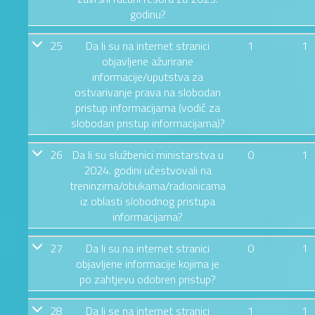
godinu?
25
Da li su na internet stranici
1
1
objavljene ažurirane
informacije/uputstva za
ostvarivanje prava na slobodan
pristup informacijama (vodič za
slobodan pristup informacijama)?
26
Da li su službenici ministarstva u
0
1
2024. godini učestvovali na
treninzima/obukama/radionicama
iz oblasti slobodnog pristupa
informacijama?
27
Da li su na internet stranici
0
1
objavljene informacije kojima je
po zahtjevu odobren pristup?
28
Da li se na internet stranici
1
1