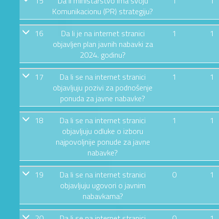
15
Da li ministarstvo ima svoju
1
1
Komunikacionu (PR) strategiju?
16
Da li je na internet stranici
1
1
objavljen plan javnih nabavki za
2024. godinu?
17
Da li se na internet stranici
1
1
objavljuju pozivi za podnošenje
ponuda za javne nabavke?
18
Da li se na internet stranici
1
1
objavljuju odluke o izboru
najpovoljnije ponude za javne
nabavke?
19
Da li se na internet stranici
0
1
objavljuju ugovori o javnim
nabavkama?
20
Da li se na internet stranici
0
1