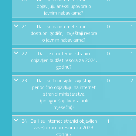
objavljuju aneksi ugovora o
javnim nabavkama?
21
Da li su na internet stranici
0
1
dostupni godišnji izvještaji resora
o javnim nabavkama?
22
Da li je na internet stranici
0
1
objavljen budžet resora za 2024.
godinu?
23
Da li se finansijski izvještaji
0
2
periodično objavljuju na internet
stranici ministarstva
(polugodišnji, kvartalni ili
mjesečni)?
24
Da li su internet stranici objavljen
1
1
završni računi resora za 2023.
godinu?