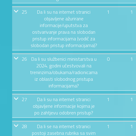
25
Da li su na internet stranici
1
1
objavljene ažurirane
informacije/uputstva za
ostvarivanje prava na slobodan
pristup informacijama (vodič za
slobodan pristup informacijama)?
26
Da li su službenici ministarstva u
0
1
2024. godini učestvovali na
treninzima/obukama/radionicama
iz oblasti slobodnog pristupa
informacijama?
27
Da li su na internet stranici
1
1
objavljene informacije kojima je
po zahtjevu odobren pristup?
28
Da li se na internet stranici
1
1
postoji zasebna rubrika sa svim