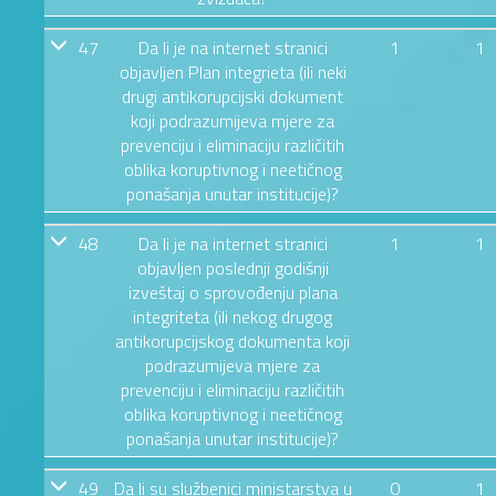
47
Da li je na internet stranici
1
1
objavljen Plan integrieta (ili neki
drugi antikorupcijski dokument
koji podrazumijeva mjere za
prevenciju i eliminaciju različitih
oblika koruptivnog i neetičnog
ponašanja unutar institucije)?
48
Da li je na internet stranici
1
1
objavljen poslednji godišnji
izveštaj o sprovođenju plana
integriteta (ili nekog drugog
antikorupcijskog dokumenta koji
podrazumijeva mjere za
prevenciju i eliminaciju različitih
oblika koruptivnog i neetičnog
ponašanja unutar institucije)?
49
Da li su službenici ministarstva u
0
1