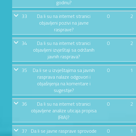
godinu?
33
Da li su na internet stranici
0
2
objavljeni pozivi na javne
rasprave?
34
Da li su na internet stranici
0
2
objavljeni izvještaji sa održanih
javnih rasprava?
35
Da li se u izvještajima sa javnih
0
1
rasprava nalaze odgovori i
objašnjenja na komentare i
sugestije?
36
Da li su na internet stranici
0
2
objavljene analize uticaja propisa
(RIA)?
37
Da li se javne rasprave sprovode
0
1