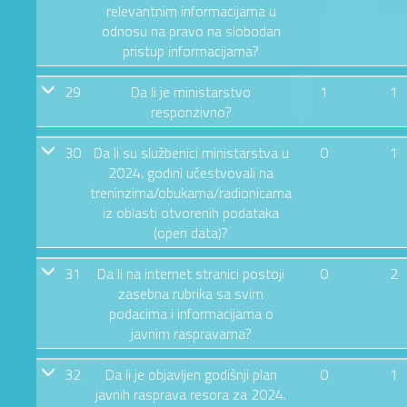
relevantnim informacijama u
odnosu na pravo na slobodan
pristup informacijama?
29
Da li je ministarstvo
1
1
responzivno?
30
Da li su službenici ministarstva u
0
1
2024. godini učestvovali na
treninzima/obukama/radionicama
iz oblasti otvorenih podataka
(open data)?
31
Da li na internet stranici postoji
0
2
zasebna rubrika sa svim
podacima i informacijama o
javnim raspravama?
32
Da li je objavljen godišnji plan
0
1
javnih rasprava resora za 2024.