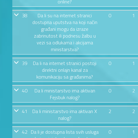
online?
38
Da li su na internet stranici
0
1
dostupna uputstva na koji način
građani mogu da izraze
zabrinutost ili podnesu žalbu u
vezi sa odlukama i akcijama
ministarstva?
39
Da li na internet stranici postoji
0
1
direktni onlajn kanal za
komunikaciju sa građanima?
40
Da li ministarstvo ima aktivan
0
2
Fejsbuk nalog?
41
Da li ministarstvo ima aktivan X
2
2
nalog?
42
Da li je dostupna lista svih usluga
0
1