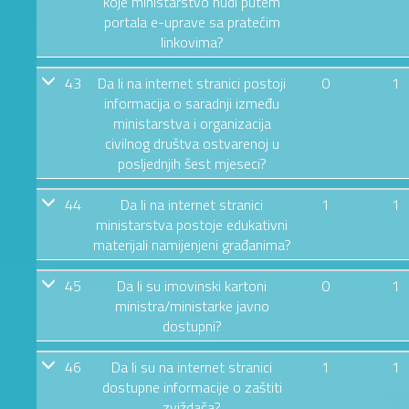
koje ministarstvo nudi putem
portala e-uprave sa pratećim
linkovima?
43
Da li na internet stranici postoji
0
1
informacija o saradnji između
ministarstva i organizacija
civilnog društva ostvarenoj u
posljednjih šest mjeseci?
44
Da li na internet stranici
1
1
ministarstva postoje edukativni
materijali namijenjeni građanima?
45
Da li su imovinski kartoni
0
1
ministra/ministarke javno
dostupni?
46
Da li su na internet stranici
1
1
dostupne informacije o zaštiti
zviždača?