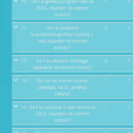
10
Da li je godišnji program rada za
1
1
2024. objavljen na internet
stranici?
11
Da li je posljednji
0
1
kvartalni/polugodišnji izvještaj o
radu objavljen na internet
stranici?
12
Da li su aktuelne strategije
0
1
objavljene na internet stranici?
13
Da li se na internet stranici
1
1
objavljuju nacrti i predlozi
zakona?
14
Da li su izvještaji o radu resora za
1
1
2023. objavljeni na internet
stranici?