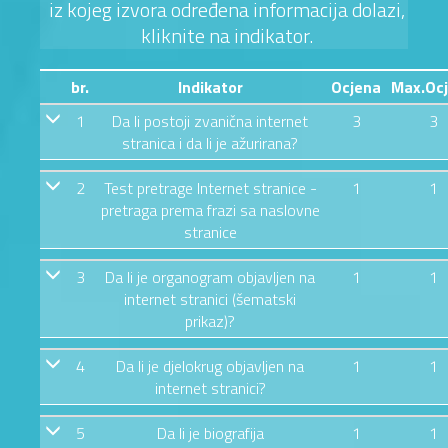
iz kojeg izvora određena informacija dolazi,
kliknite na indikator.
br.
Indikator
Ocjena
Max.Oc
1
Da li postoji zvanična internet
3
3
stranica i da li je ažurirana?
2
Test pretrage Internet stranice -
1
1
pretraga prema frazi sa naslovne
stranice
3
Da li je organogram objavljen na
1
1
internet stranici (šematski
prikaz)?
4
Da li je djelokrug objavljen na
1
1
internet stranici?
5
Da li je biografija
1
1