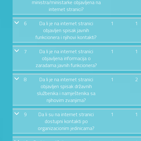
ministra/ministarke objavljena na
internet stranici?
6
Da li je na internet stranici
1
1
objavljen spisak javnih
funkcionera i njihovi kontakti?
7
Da li je na internet stranici
1
1
objavljena informacija o
zaradama javnih funkcionera?
8
Da li je na internet stranici
1
2
objavljen spisak državnih
službenika i namještenika sa
njihovim zvanjima?
9
Da li su na internet stranici
1
1
dostupni kontakti po
organizacionim jedinicama?