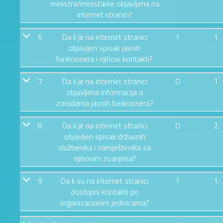
ministra/ministarke objavljena na
internet stranici?
6
Da li je na internet stranici
1
1
objavljen spisak javnih
funkcionera i njihovi kontakti?
7
Da li je na internet stranici
0
1
objavljena informacija o
zaradama javnih funkcionera?
8
Da li je na internet stranici
0
2
objavljen spisak državnih
službenika i namještenika sa
njihovim zvanjima?
9
Da li su na internet stranici
1
1
dostupni kontakti po
organizacionim jedinicama?