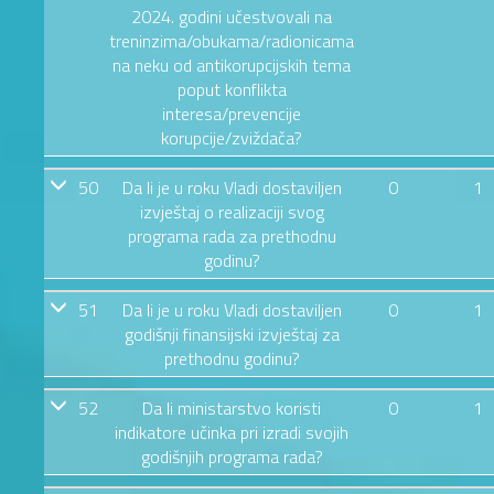
2024. godini učestvovali na
treninzima/obukama/radionicama
na neku od antikorupcijskih tema
poput konflikta
interesa/prevencije
korupcije/zviždača?
50
Da li je u roku Vladi dostaviljen
0
1
izvještaj o realizaciji svog
programa rada za prethodnu
godinu?
51
Da li je u roku Vladi dostaviljen
0
1
godišnji finansijski izvještaj za
prethodnu godinu?
52
Da li ministarstvo koristi
0
1
indikatore učinka pri izradi svojih
godišnjih programa rada?