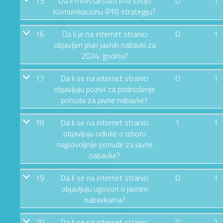
15
Da li ministarstvo ima svoju
0
1
Komunikacionu (PR) strategiju?
16
Da li je na internet stranici
0
1
objavljen plan javnih nabavki za
2024. godinu?
17
Da li se na internet stranici
0
1
objavljuju pozivi za podnošenje
ponuda za javne nabavke?
18
Da li se na internet stranici
1
1
objavljuju odluke o izboru
najpovoljnije ponude za javne
nabavke?
19
Da li se na internet stranici
0
1
objavljuju ugovori o javnim
nabavkama?
20
Da li se na internet stranici
0
1