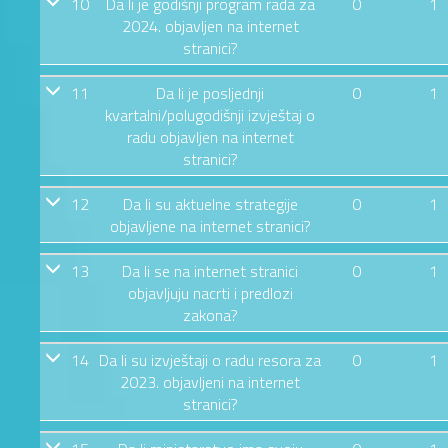
10
Da li je godišnji program rada za
0
1
2024. objavljen na internet
stranici?
11
Da li je posljednji
0
1
kvartalni/polugodišnji izvještaj o
radu objavljen na internet
stranici?
12
Da li su aktuelne strategije
0
1
objavljene na internet stranici?
13
Da li se na internet stranici
0
1
objavljuju nacrti i predlozi
zakona?
14
Da li su izvještaji o radu resora za
0
1
2023. objavljeni na internet
stranici?