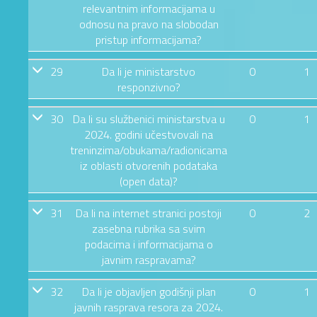
relevantnim informacijama u
odnosu na pravo na slobodan
pristup informacijama?
29
Da li je ministarstvo
0
1
responzivno?
30
Da li su službenici ministarstva u
0
1
2024. godini učestvovali na
treninzima/obukama/radionicama
iz oblasti otvorenih podataka
(open data)?
31
Da li na internet stranici postoji
0
2
zasebna rubrika sa svim
podacima i informacijama o
javnim raspravama?
32
Da li je objavljen godišnji plan
0
1
javnih rasprava resora za 2024.