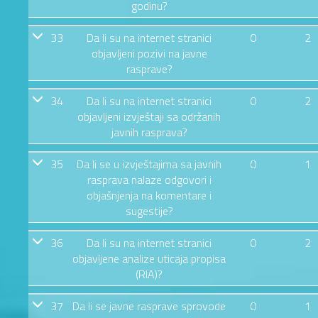
godinu?
33
Da li su na internet stranici
0
2
objavljeni pozivi na javne
rasprave?
34
Da li su na internet stranici
0
2
objavljeni izvještaji sa održanih
javnih rasprava?
35
Da li se u izvještajima sa javnih
0
1
rasprava nalaze odgovori i
objašnjenja na komentare i
sugestije?
36
Da li su na internet stranici
0
2
objavljene analize uticaja propisa
(RIA)?
37
Da li se javne rasprave sprovode
0
1