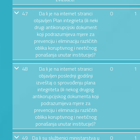
47
Da li je na internet stranici
0
1
objavljen Plan integrieta (ili neki
drugi antikorupcijski dokument
koji podrazumijeva mjere za
prevenciju i eliminaciju različitih
oblika koruptivnog i neetičnog
ponašanja unutar institucije)?
48
Da li je na internet stranici
0
1
objavljen poslednji godišnji
izveštaj o sprovođenju plana
integriteta (ili nekog drugog
antikorupcijskog dokumenta koji
podrazumijeva mjere za
prevenciju i eliminaciju različitih
oblika koruptivnog i neetičnog
ponašanja unutar institucije)?
49
Da li su službenici ministarstva u
0
1