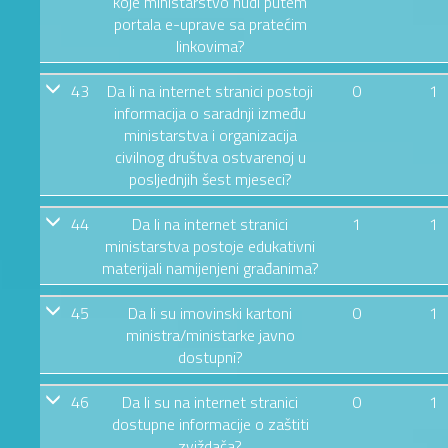
koje ministarstvo nudi putem
portala e-uprave sa pratećim
linkovima?
43
Da li na internet stranici postoji
0
1
informacija o saradnji između
ministarstva i organizacija
civilnog društva ostvarenoj u
posljednjih šest mjeseci?
44
Da li na internet stranici
1
1
ministarstva postoje edukativni
materijali namijenjeni građanima?
45
Da li su imovinski kartoni
0
1
ministra/ministarke javno
dostupni?
46
Da li su na internet stranici
0
1
dostupne informacije o zaštiti
zviždača?