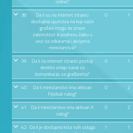
online?
38
Da li su na internet stranici
0
1
dostupna uputstva na koji način
građani mogu da izraze
zabrinutost ili podnesu žalbu u
vezi sa odlukama i akcijama
ministarstva?
39
Da li na internet stranici postoji
0
1
direktni onlajn kanal za
komunikaciju sa građanima?
40
Da li ministarstvo ima aktivan
0
2
Fejsbuk nalog?
41
Da li ministarstvo ima aktivan X
0
2
nalog?
42
Da li je dostupna lista svih usluga
1
1