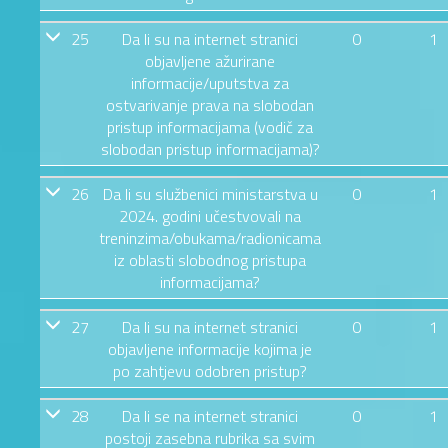
25
Da li su na internet stranici
0
1
objavljene ažurirane
informacije/uputstva za
ostvarivanje prava na slobodan
pristup informacijama (vodič za
slobodan pristup informacijama)?
26
Da li su službenici ministarstva u
0
1
2024. godini učestvovali na
treninzima/obukama/radionicama
iz oblasti slobodnog pristupa
informacijama?
27
Da li su na internet stranici
0
1
objavljene informacije kojima je
po zahtjevu odobren pristup?
28
Da li se na internet stranici
0
1
postoji zasebna rubrika sa svim