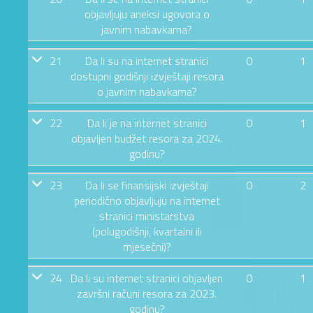
objavljuju aneksi ugovora o
javnim nabavkama?
21
Da li su na internet stranici
0
1
dostupni godišnji izvještaji resora
o javnim nabavkama?
22
Da li je na internet stranici
0
1
objavljen budžet resora za 2024.
godinu?
23
Da li se finansijski izvještaji
0
2
periodično objavljuju na internet
stranici ministarstva
(polugodišnji, kvartalni ili
mjesečni)?
24
Da li su internet stranici objavljen
0
1
završni računi resora za 2023.
godinu?