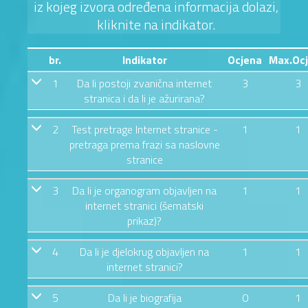
iz kojeg izvora određena informacija dolazi,
kliknite na indikator.
br.
Indikator
Ocjena
Max.Oc
1
Da li postoji zvanična internet
3
3
stranica i da li je ažurirana?
2
Test pretrage Internet stranice -
1
1
pretraga prema frazi sa naslovne
stranice
3
Da li je organogram objavljen na
1
1
internet stranici (šematski
prikaz)?
4
Da li je djelokrug objavljen na
1
1
internet stranici?
5
Da li je biografija
0
1