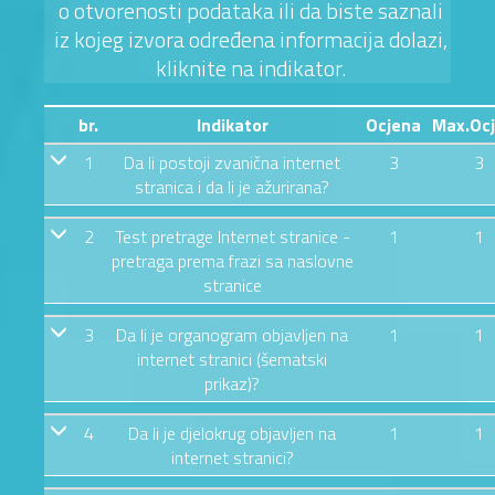
o otvorenosti podataka ili da biste saznali
iz kojeg izvora određena informacija dolazi,
kliknite na indikator.
br.
Indikator
Ocjena
Max.Oc
1
Da li postoji zvanična internet
3
3
stranica i da li je ažurirana?
2
Test pretrage Internet stranice -
1
1
pretraga prema frazi sa naslovne
stranice
3
Da li je organogram objavljen na
1
1
internet stranici (šematski
prikaz)?
4
Da li je djelokrug objavljen na
1
1
internet stranici?