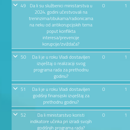
49
Da li su službenici ministarstva u
0
1
2024. godini učestvovali na
treninzima/obukama/radionicama
na neku od antikorupcijskih tema
poput konflikta
interesa/prevencije
korupcije/zviždača?
50
Da li je u roku Vladi dostaviljen
0
1
izvještaj o realizaciji svog
programa rada za prethodnu
godinu?
51
Da li je u roku Vladi dostaviljen
0
1
godišnji finansijski izvještaj za
prethodnu godinu?
52
Da li ministarstvo koristi
0
1
indikatore učinka pri izradi svojih
godišnjih programa rada?