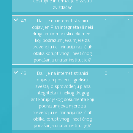
dostupne informacije o zaštiti
zviždača?
47
Da li je na internet stranici
1
1
objavljen Plan integrieta (ili neki
drugi antikorupcijski dokument
koji podrazumijeva mjere za
prevenciju i eliminaciju različitih
oblika koruptivnog i neetičnog
ponašanja unutar institucije)?
48
Da li je na internet stranici
0
1
objavljen poslednji godišnji
izveštaj o sprovođenju plana
integriteta (ili nekog drugog
antikorupcijskog dokumenta koji
podrazumijeva mjere za
prevenciju i eliminaciju različitih
oblika koruptivnog i neetičnog
ponašanja unutar institucije)?