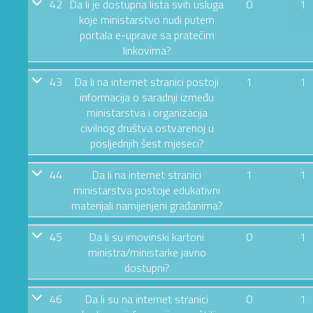
42
Da li je dostupna lista svih usluga
0
1
koje ministarstvo nudi putem
portala e-uprave sa pratećim
linkovima?
43
Da li na internet stranici postoji
1
1
informacija o saradnji između
ministarstva i organizacija
civilnog društva ostvarenoj u
posljednjih šest mjeseci?
44
Da li na internet stranici
1
1
ministarstva postoje edukativni
materijali namijenjeni građanima?
45
Da li su imovinski kartoni
0
1
ministra/ministarke javno
dostupni?
46
Da li su na internet stranici
0
1