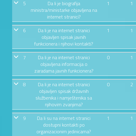
5
Da li je biografija
1
1
ministra/ministarke objavljena na
internet stranici?
6
Da li je na internet stranici
1
1
objavljen spisak javnih
funkcionera i njihovi kontakti?
7
Da li je na internet stranici
0
1
objavljena informacija o
zaradama javnih funkcionera?
8
Da li je na internet stranici
0
2
objavljen spisak državnih
službenika i namještenika sa
njihovim zvanjima?
9
Da li su na internet stranici
1
1
dostupni kontakti po
organizacionim jedinicama?