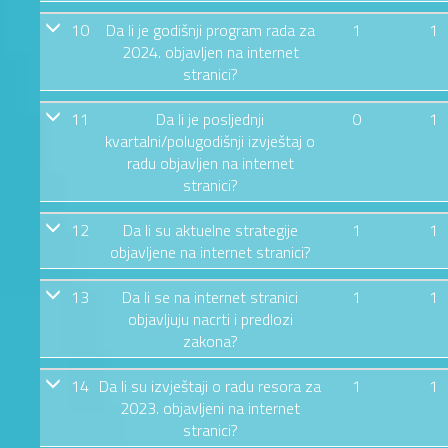
10
Da li je godišnji program rada za
1
1
2024. objavljen na internet
stranici?
11
Da li je posljednji
0
1
kvartalni/polugodišnji izvještaj o
radu objavljen na internet
stranici?
12
Da li su aktuelne strategije
1
1
objavljene na internet stranici?
13
Da li se na internet stranici
1
1
objavljuju nacrti i predlozi
zakona?
14
Da li su izvještaji o radu resora za
1
1
2023. objavljeni na internet
stranici?