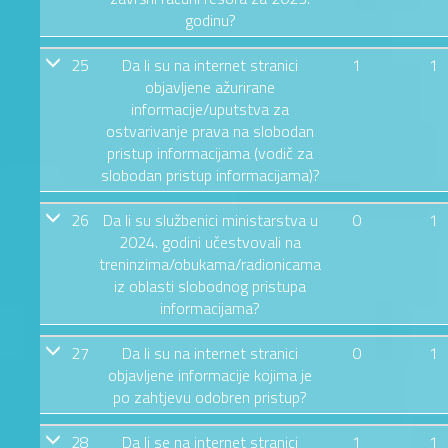
godinu?
25
Da li su na internet stranici
1
1
objavljene ažurirane
informacije/uputstva za
ostvarivanje prava na slobodan
pristup informacijama (vodič za
slobodan pristup informacijama)?
26
Da li su službenici ministarstva u
0
1
2024. godini učestvovali na
treninzima/obukama/radionicama
iz oblasti slobodnog pristupa
informacijama?
27
Da li su na internet stranici
0
1
objavljene informacije kojima je
po zahtjevu odobren pristup?
28
Da li se na internet stranici
1
1