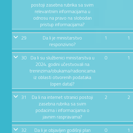
postoji zasebna rubrika sa svim
relevantnim informacijama u
odnosu na pravo na slobodan
pristup informacijama?
29
Da li je ministarstvo
1
1
responzivno?
30
Da li su službenici ministarstva u
0
1
2024. godini učestvovali na
treninzima/obukama/radionicama
iz oblasti otvorenih podataka
(open data)?
31
Da li na internet stranici postoji
2
2
zasebna rubrika sa svim
podacima i informacijama o
javnim raspravama?
32
Da li je objavljen godišnji plan
0
1