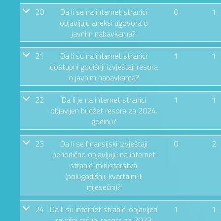
20
Da li se na internet stranici
0
1
objavljuju aneksi ugovora o
javnim nabavkama?
21
Da li su na internet stranici
1
1
dostupni godišnji izvještaji resora
o javnim nabavkama?
22
Da li je na internet stranici
1
1
objavljen budžet resora za 2024.
godinu?
23
Da li se finansijski izvještaji
0
2
periodično objavljuju na internet
stranici ministarstva
(polugodišnji, kvartalni ili
mjesečni)?
24
Da li su internet stranici objavljen
1
1
završni računi resora za 2023.