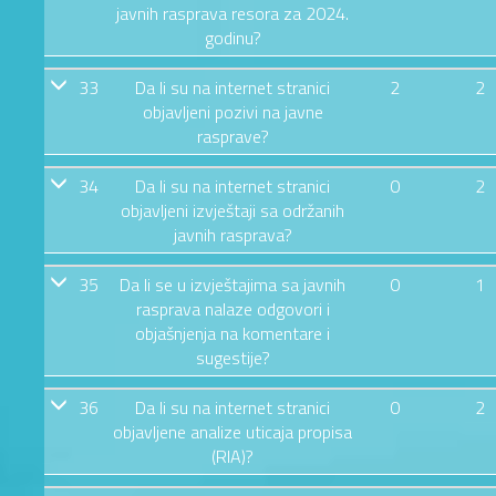
javnih rasprava resora za 2024.
godinu?
33
Da li su na internet stranici
2
2
objavljeni pozivi na javne
rasprave?
34
Da li su na internet stranici
0
2
objavljeni izvještaji sa održanih
javnih rasprava?
35
Da li se u izvještajima sa javnih
0
1
rasprava nalaze odgovori i
objašnjenja na komentare i
sugestije?
36
Da li su na internet stranici
0
2
objavljene analize uticaja propisa
(RIA)?