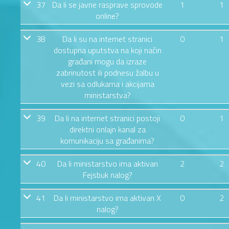
37
Da li se javne rasprave sprovode
1
1
online?
38
Da li su na internet stranici
0
1
dostupna uputstva na koji način
građani mogu da izraze
zabrinutost ili podnesu žalbu u
vezi sa odlukama i akcijama
ministarstva?
39
Da li na internet stranici postoji
0
1
direktni onlajn kanal za
komunikaciju sa građanima?
40
Da li ministarstvo ima aktivan
2
2
Fejsbuk nalog?
41
Da li ministarstvo ima aktivan X
0
2
nalog?