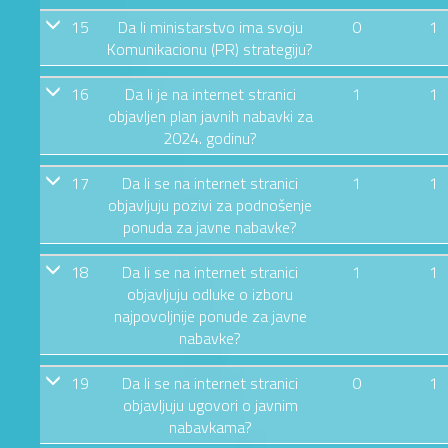
15
Da li ministarstvo ima svoju
0
1
Komunikacionu (PR) strategiju?
16
Da li je na internet stranici
1
1
objavljen plan javnih nabavki za
2024. godinu?
17
Da li se na internet stranici
1
1
objavljuju pozivi za podnošenje
ponuda za javne nabavke?
18
Da li se na internet stranici
1
1
objavljuju odluke o izboru
najpovoljnije ponude za javne
nabavke?
19
Da li se na internet stranici
0
1
objavljuju ugovori o javnim
nabavkama?