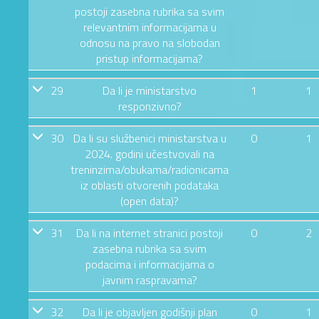
postoji zasebna rubrika sa svim
relevantnim informacijama u
odnosu na pravo na slobodan
pristup informacijama?
29
Da li je ministarstvo
1
1
responzivno?
30
Da li su službenici ministarstva u
0
1
2024. godini učestvovali na
treninzima/obukama/radionicama
iz oblasti otvorenih podataka
(open data)?
31
Da li na internet stranici postoji
0
2
zasebna rubrika sa svim
podacima i informacijama o
javnim raspravama?
32
Da li je objavljen godišnji plan
0
1