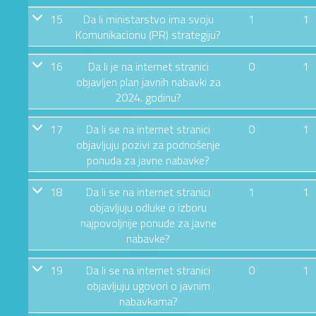
15
Da li ministarstvo ima svoju
1
1
Komunikacionu (PR) strategiju?
16
Da li je na internet stranici
0
1
objavljen plan javnih nabavki za
2024. godinu?
17
Da li se na internet stranici
0
1
objavljuju pozivi za podnošenje
ponuda za javne nabavke?
18
Da li se na internet stranici
1
1
objavljuju odluke o izboru
najpovoljnije ponude za javne
nabavke?
19
Da li se na internet stranici
0
1
objavljuju ugovori o javnim
nabavkama?