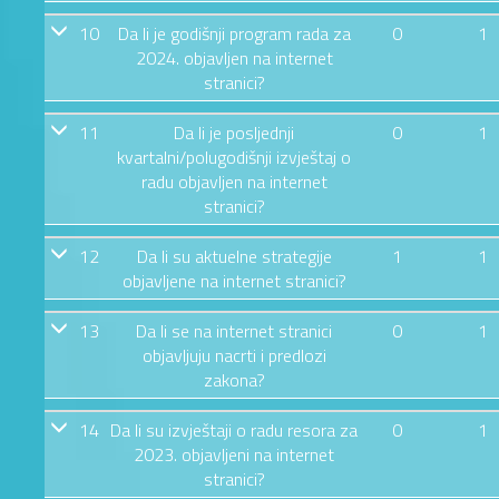
10
Da li je godišnji program rada za
0
1
2024. objavljen na internet
stranici?
11
Da li je posljednji
0
1
kvartalni/polugodišnji izvještaj o
radu objavljen na internet
stranici?
12
Da li su aktuelne strategije
1
1
objavljene na internet stranici?
13
Da li se na internet stranici
0
1
objavljuju nacrti i predlozi
zakona?
14
Da li su izvještaji o radu resora za
0
1
2023. objavljeni na internet
stranici?