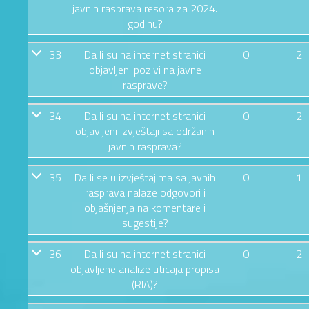
javnih rasprava resora za 2024.
godinu?
33
Da li su na internet stranici
0
2
objavljeni pozivi na javne
rasprave?
34
Da li su na internet stranici
0
2
objavljeni izvještaji sa održanih
javnih rasprava?
35
Da li se u izvještajima sa javnih
0
1
rasprava nalaze odgovori i
objašnjenja na komentare i
sugestije?
36
Da li su na internet stranici
0
2
objavljene analize uticaja propisa
(RIA)?