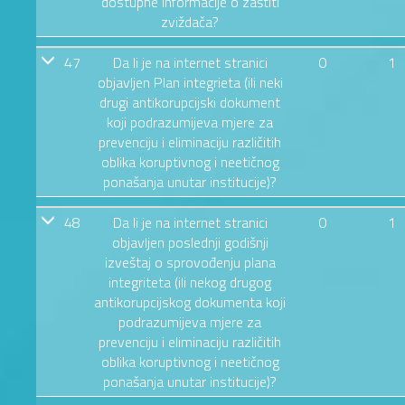
dostupne informacije o zaštiti
zviždača?
47
Da li je na internet stranici
0
1
objavljen Plan integrieta (ili neki
drugi antikorupcijski dokument
koji podrazumijeva mjere za
prevenciju i eliminaciju različitih
oblika koruptivnog i neetičnog
ponašanja unutar institucije)?
48
Da li je na internet stranici
0
1
objavljen poslednji godišnji
izveštaj o sprovođenju plana
integriteta (ili nekog drugog
antikorupcijskog dokumenta koji
podrazumijeva mjere za
prevenciju i eliminaciju različitih
oblika koruptivnog i neetičnog
ponašanja unutar institucije)?