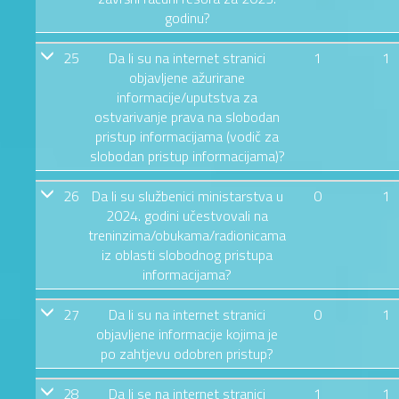
godinu?
25
Da li su na internet stranici
1
1
objavljene ažurirane
informacije/uputstva za
ostvarivanje prava na slobodan
pristup informacijama (vodič za
slobodan pristup informacijama)?
26
Da li su službenici ministarstva u
0
1
2024. godini učestvovali na
treninzima/obukama/radionicama
iz oblasti slobodnog pristupa
informacijama?
27
Da li su na internet stranici
0
1
objavljene informacije kojima je
po zahtjevu odobren pristup?
28
Da li se na internet stranici
1
1