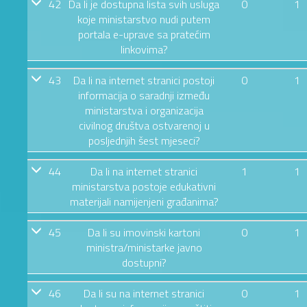
42
Da li je dostupna lista svih usluga
0
1
koje ministarstvo nudi putem
portala e-uprave sa pratećim
linkovima?
43
Da li na internet stranici postoji
0
1
informacija o saradnji između
ministarstva i organizacija
civilnog društva ostvarenoj u
posljednjih šest mjeseci?
44
Da li na internet stranici
1
1
ministarstva postoje edukativni
materijali namijenjeni građanima?
45
Da li su imovinski kartoni
0
1
ministra/ministarke javno
dostupni?
46
Da li su na internet stranici
0
1