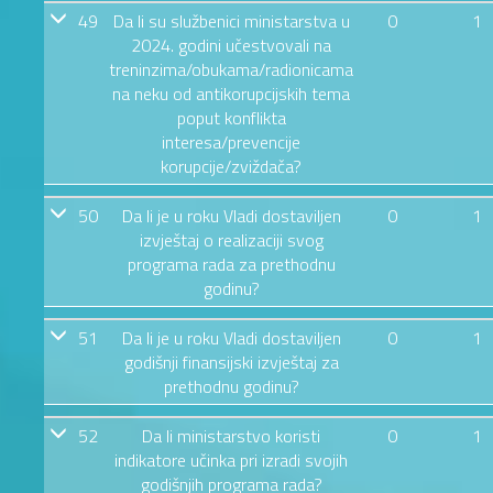
49
Da li su službenici ministarstva u
0
1
2024. godini učestvovali na
treninzima/obukama/radionicama
na neku od antikorupcijskih tema
poput konflikta
interesa/prevencije
korupcije/zviždača?
50
Da li je u roku Vladi dostaviljen
0
1
izvještaj o realizaciji svog
programa rada za prethodnu
godinu?
51
Da li je u roku Vladi dostaviljen
0
1
godišnji finansijski izvještaj za
prethodnu godinu?
52
Da li ministarstvo koristi
0
1
indikatore učinka pri izradi svojih
godišnjih programa rada?