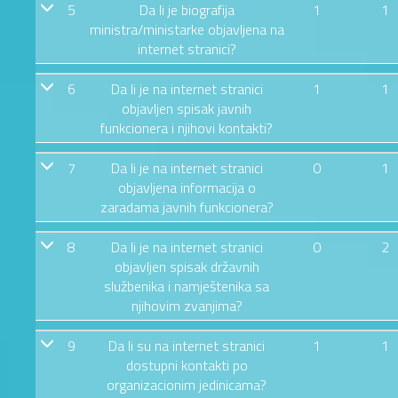
5
Da li je biografija
1
1
ministra/ministarke objavljena na
internet stranici?
6
Da li je na internet stranici
1
1
objavljen spisak javnih
funkcionera i njihovi kontakti?
7
Da li je na internet stranici
0
1
objavljena informacija o
zaradama javnih funkcionera?
8
Da li je na internet stranici
0
2
objavljen spisak državnih
službenika i namještenika sa
njihovim zvanjima?
9
Da li su na internet stranici
1
1
dostupni kontakti po
organizacionim jedinicama?