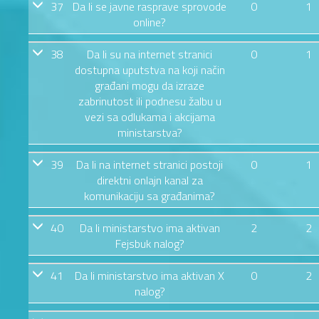
37
Da li se javne rasprave sprovode
0
1
online?
38
Da li su na internet stranici
0
1
dostupna uputstva na koji način
građani mogu da izraze
zabrinutost ili podnesu žalbu u
vezi sa odlukama i akcijama
ministarstva?
39
Da li na internet stranici postoji
0
1
direktni onlajn kanal za
komunikaciju sa građanima?
40
Da li ministarstvo ima aktivan
2
2
Fejsbuk nalog?
41
Da li ministarstvo ima aktivan X
0
2
nalog?