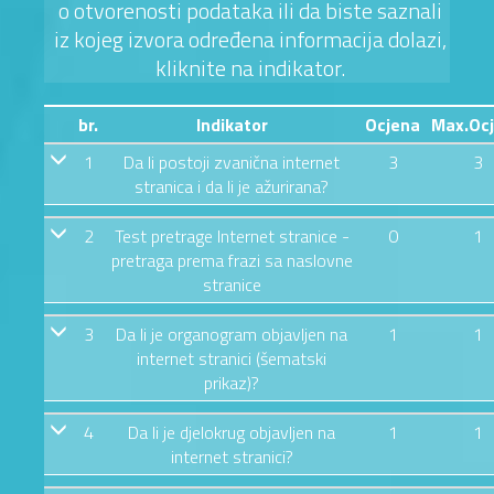
o otvorenosti podataka ili da biste saznali
iz kojeg izvora određena informacija dolazi,
kliknite na indikator.
br.
Indikator
Ocjena
Max.Oc
1
Da li postoji zvanična internet
3
3
stranica i da li je ažurirana?
2
Test pretrage Internet stranice -
0
1
pretraga prema frazi sa naslovne
stranice
3
Da li je organogram objavljen na
1
1
internet stranici (šematski
prikaz)?
4
Da li je djelokrug objavljen na
1
1
internet stranici?