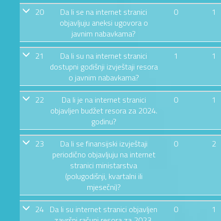
20
Da li se na internet stranici
0
1
objavljuju aneksi ugovora o
javnim nabavkama?
21
Da li su na internet stranici
1
1
dostupni godišnji izvještaji resora
o javnim nabavkama?
22
Da li je na internet stranici
0
1
objavljen budžet resora za 2024.
godinu?
23
Da li se finansijski izvještaji
0
2
periodično objavljuju na internet
stranici ministarstva
(polugodišnji, kvartalni ili
mjesečni)?
24
Da li su internet stranici objavljen
0
1
završni računi resora za 2023.