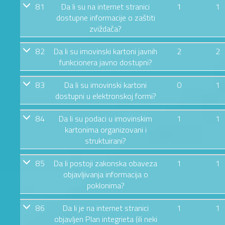
81
Da li su na internet stranici
1
1
dostupne informacije o zaštiti
zviždača?
82
Da li su imovinski kartoni javnih
2
2
funkcionera javno dostupni?
83
Da li su imovinski kartoni
0
1
dostupni u elektronskoj formi?
84
Da li su podaci u imovinskim
1
1
kartonima organizovani i
struktuirani?
85
Da li postoji zakonska obaveza
1
1
objavljivanja informacija o
poklonima?
86
Da li je na internet stranici
1
1
objavljen Plan integrieta (ili neki