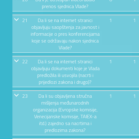
prenos sjednica Vlade?
21
Da li se na internet stranici
1
1
objavljuju saopštenja za javnost i
informacije o pres konferencijama
koje se održavaju nakon sjednica
Vlade?
22
Da li se na internet stranici
1
1
objavljuju dokumenti koje je Vlada
predložila ili usvojila (nacrti i
prijedlozi zakona i drugo)?
23
Da li su objavljena stručna
1
1
mišljenja međunarodnih
organizacija (Evropske komisije,
Venecijanske komisije, TAIEX-a
itd.) zajedno sa nacrtima i
predlozima zakona?