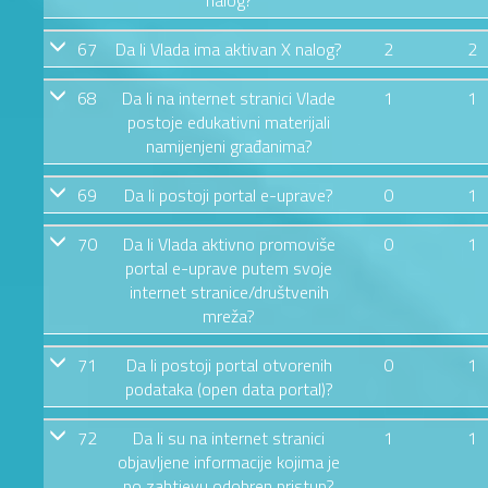
67
Da li Vlada ima aktivan X nalog?
2
2
68
Da li na internet stranici Vlade
1
1
postoje edukativni materijali
namijenjeni građanima?
69
Da li postoji portal e-uprave?
0
1
70
Da li Vlada aktivno promoviše
0
1
portal e-uprave putem svoje
internet stranice/društvenih
mreža?
71
Da li postoji portal otvorenih
0
1
podataka (open data portal)?
72
Da li su na internet stranici
1
1
objavljene informacije kojima je
po zahtjevu odobren pristup?