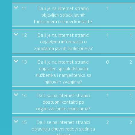
11
Da li je na internet stranici
1
1
objavljen spisak javnih
funkcionera i njihovi kontakti?
12
Da li je na internet stranici
1
1
objavljena informacija o
zaradama javnih funkcionera?
13
Da li je na internet stranici
0
2
objavljen spisak državnih
službenika i namještenika sa
njihovim zvanjima?
14
Da li su na internet stranici
1
1
dostupni kontakti po
organizacionim jedinicama?
15
Da li se na internet stranici
2
2
objavljuju dnevni redovi sjednica