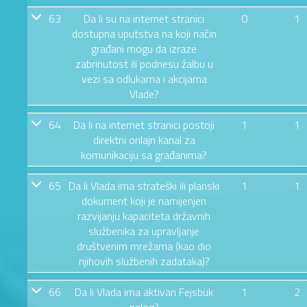
63
Da li su na internet stranici
0
1
dostupna uputstva na koji način
građani mogu da izraze
zabrinutost ili podnesu žalbu u
vezi sa odlukama i akcijama
Vlade?
64
Da li na internet stranici postoji
1
1
direktni onlajn kanal za
komunikaciju sa građanima?
65
Da li Vlada ima strateški ili planski
1
1
dokument koji je namijenjen
razvijanju kapaciteta državnih
službenika za upravljanje
društvenim mrežama (kao dio
njihovih službenih zadataka)?
66
Da li Vlada ima aktivan Fejsbuk
1
2
nalog?