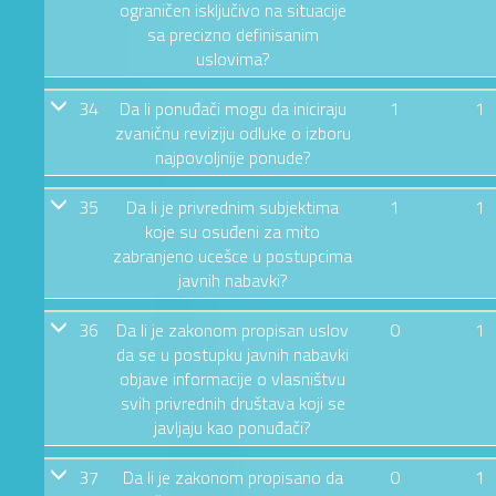
ograničen isključivo na situacije
sa precizno definisanim
uslovima?
34
Da li ponuđači mogu da iniciraju
1
1
zvaničnu reviziju odluke o izboru
najpovoljnije ponude?
35
Da li je privrednim subjektima
1
1
koje su osuđeni za mito
zabranjeno ucešce u postupcima
javnih nabavki?
36
Da li je zakonom propisan uslov
0
1
da se u postupku javnih nabavki
objave informacije o vlasništvu
svih privrednih društava koji se
javljaju kao ponuđači?
37
Da li je zakonom propisano da
0
1