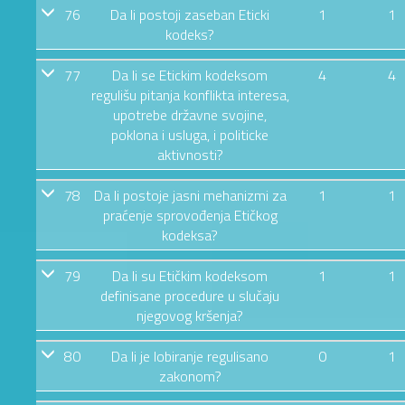
76
Da li postoji zaseban Eticki
1
1
kodeks?
77
Da li se Etickim kodeksom
4
4
regulišu pitanja konflikta interesa,
upotrebe državne svojine,
poklona i usluga, i politicke
aktivnosti?
78
Da li postoje jasni mehanizmi za
1
1
praćenje sprovođenja Etičkog
kodeksa?
79
Da li su Etičkim kodeksom
1
1
definisane procedure u slučaju
njegovog kršenja?
80
Da li je lobiranje regulisano
0
1
zakonom?