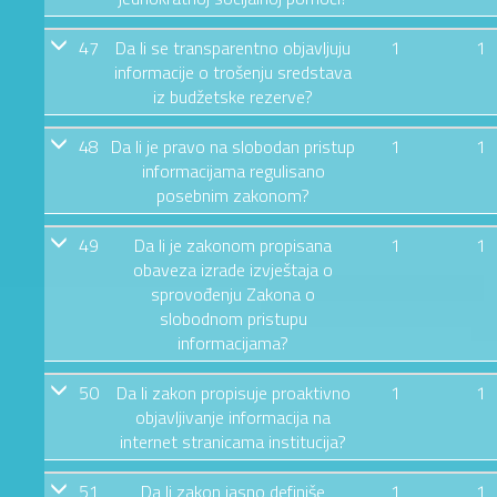
47
Da li se transparentno objavljuju
1
1
informacije o trošenju sredstava
iz budžetske rezerve?
48
Da li je pravo na slobodan pristup
1
1
informacijama regulisano
posebnim zakonom?
49
Da li je zakonom propisana
1
1
obaveza izrade izvještaja o
sprovođenju Zakona o
slobodnom pristupu
informacijama?
50
Da li zakon propisuje proaktivno
1
1
objavljivanje informacija na
internet stranicama institucija?
51
Da li zakon jasno definiše
1
1