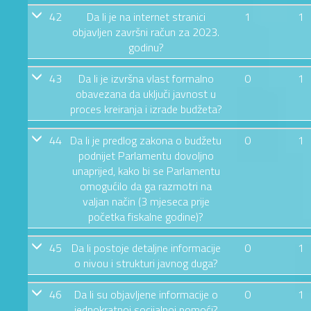
42
Da li je na internet stranici
1
1
objavljen završni račun za 2023.
godinu?
43
Da li je izvršna vlast formalno
0
1
obavezana da uključi javnost u
proces kreiranja i izrade budžeta?
44
Da li je predlog zakona o budžetu
0
1
podnijet Parlamentu dovoljno
unaprijed, kako bi se Parlamentu
omogućilo da ga razmotri na
valjan način (3 mjeseca prije
početka fiskalne godine)?
45
Da li postoje detaljne informacije
0
1
o nivou i strukturi javnog duga?
46
Da li su objavljene informacije o
0
1
jednokratnoj socijalnoj pomoći?