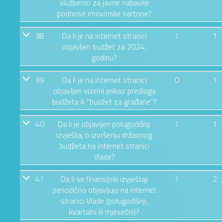
službenici za javne nabavke
podnose imovinske kartone?
38
Da li je na internet stranici
1
1
objavljen budžet za 2024.
godinu?
39
Da li je na internet stranici
0
1
objavljen vizelni prikaz predloga
budžeta ili "budžet za građane"?
40
Da li je objavljen polugodišnji
1
1
izvještaj o izvršenju državnog
budžeta na internet stranici
Vlade?
41
Da li se finansijski izvještaji
1
2
periodično objavljuju na internet
stranici Vlade (polugodišnji,
kvartalni ili mjesečni)?