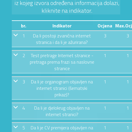
iz kojeg izvora određena informacija dolazi,
kliknite na indikator.
br.
Indikator
Ocjena
Max.Oc
1
Da li postoji zvanična internet
3
3
stranica i da li je ažurirana?
2
Test pretrage Internet stranice -
1
1
pretraga prema frazi sa naslovne
stranice
3
Da li je organogram objavljen na
1
1
internet stranici (šematski
prikaz)?
4
Da li je djelokrug objavljen na
1
1
internet stranici?
5
Da li je CV premijera objavljen na
1
1