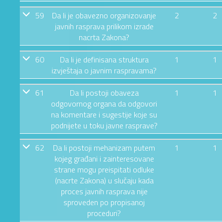
59
Da li je obavezno organizovanje
2
2
javnih rasprava prilikom izrade
nacrta Zakona?
60
Da li je definisana struktura
1
1
izvještaja o javnim raspravama?
61
Da li postoji obaveza
1
1
odgovornog organa da odgovori
na komentare i sugestije koje su
podnijete u toku javne rasprave?
62
Da li postoji mehanizam putem
1
1
kojeg građani i zainteresovane
strane mogu preispitati odluke
(nacrte Zakona) u slučaju kada
proces javnih rasprava nije
sproveden po propisanoj
proceduri?