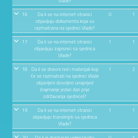
Vlade?
16
Da li se na internet stranici
0
1
objavljuju dokumenta koja su
razmatrana na sjednici Vlade?
17
Da li se na internet stranici
1
1
objavljuju zapisnici sa sjednica
Vlade?
18
Da li se dnevni red i materijali koji
1
2
će se razmatrati na sjednici Vlade
objavljeni dovoljno unaprijed
(najmanje jedan dan prije
održavanja sjednice)?
19
Da li se na internet stranici
1
1
objavljuju transkripti sa sjednica
Vlade?
20
Da li je dostupan video/audio
0
1