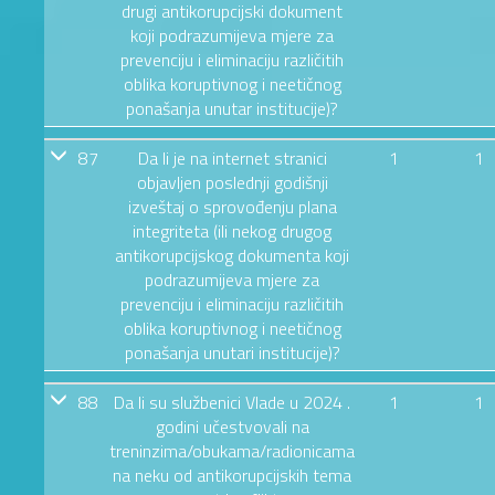
drugi antikorupcijski dokument
koji podrazumijeva mjere za
prevenciju i eliminaciju različitih
oblika koruptivnog i neetičnog
ponašanja unutar institucije)?
87
Da li je na internet stranici
1
1
objavljen poslednji godišnji
izveštaj o sprovođenju plana
integriteta (ili nekog drugog
antikorupcijskog dokumenta koji
podrazumijeva mjere za
prevenciju i eliminaciju različitih
oblika koruptivnog i neetičnog
ponašanja unutari institucije)?
88
Da li su službenici Vlade u 2024 .
1
1
godini učestvovali na
treninzima/obukama/radionicama
na neku od antikorupcijskih tema