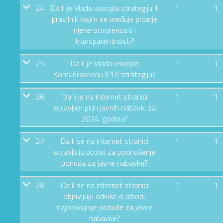
24
Da li je Vlada usvojila strategiju ili
1
1
pravilnik kojim se uređuje pitanje
njene otvorenosti i
transparentnosti?
25
Da li je Vlada usvojila
1
1
Komunikacionu (PR) strategiju?
26
Da li je na internet stranici
1
1
objavljen plan javnih nabavki za
2024. godinu?
27
Da li se na internet stranici
1
1
objavljuju pozivi za podnošenje
ponuda za javne nabavke?
28
Da li se na internet stranici
1
1
objavljuju odluke o izboru
najpovoljnije ponude za javne
nabavke?