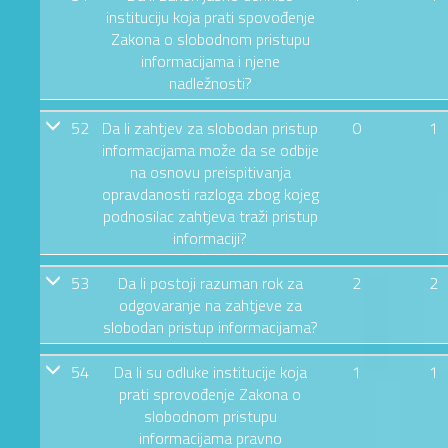
instituciju koja prati spovođenje
Zakona o slobodnom pristupu
informacijama i njene
nadležnosti?
52
Da li zahtjev za slobodan pristup
0
1
informacijama može da se odbije
na osnovu preispitivanja
opravdanosti razloga zbog kojeg
podnosilac zahtjeva traži pristup
informaciji?
53
Da li postoji razuman rok za
2
2
odgovaranje na zahtjeve za
slobodan pristup informacijama?
54
Da li su odluke institucije koja
1
1
prati sprovođenje Zakona o
slobodnom pristupu
informacijama pravno