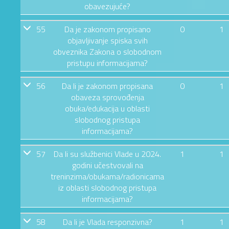
obavezujuće?
55
Da je zakonom propisano
0
1
objavljivanje spiska svih
obveznika Zakona o slobodnom
pristupu informacijama?
56
Da li je zakonom propisana
0
1
obaveza sprovođenja
obuka/edukacija u oblasti
slobodnog pristupa
informacijama?
57
Da li su službenici Vlade u 2024.
1
1
godini učestvovali na
treninzima/obukama/radionicama
iz oblasti slobodnog pristupa
informacijama?
58
Da li je Vlada responzivna?
1
1