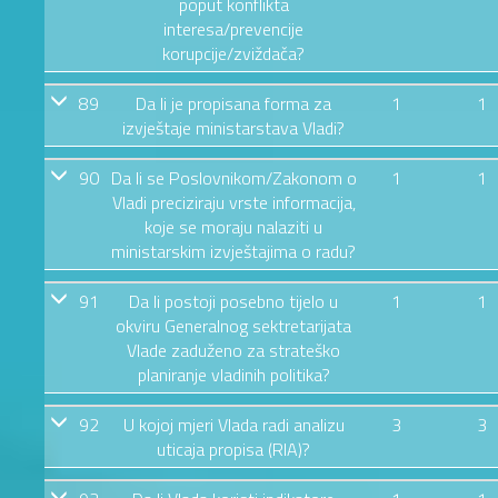
poput konflikta
interesa/prevencije
korupcije/zviždača?
89
Da li je propisana forma za
1
1
izvještaje ministarstava Vladi?
90
Da li se Poslovnikom/Zakonom o
1
1
Vladi preciziraju vrste informacija,
koje se moraju nalaziti u
ministarskim izvještajima o radu?
91
Da li postoji posebno tijelo u
1
1
okviru Generalnog sektretarijata
Vlade zaduženo za strateško
planiranje vladinih politika?
92
U kojoj mjeri Vlada radi analizu
3
3
uticaja propisa (RIA)?