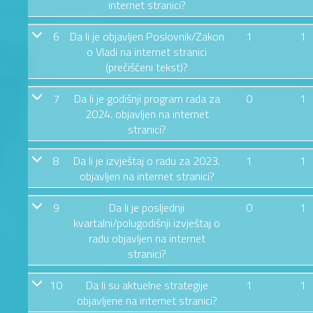
internet stranici?
6
Da li je objavljen Poslovnik/Zakon
1
1
o Vladi na internet stranici
(prečišćeni tekst)?
7
Da li je godišnji program rada za
0
1
2024. objavljen na internet
stranici?
8
Da li je izvještaj o radu za 2023.
1
1
objavljen na internet stranici?
9
Da li je posljednji
0
1
kvartalni/polugodišnji izvještaj o
radu objavljen na internet
stranici?
10
Da li su aktuelne strategije
1
1
objavljene na internet stranici?