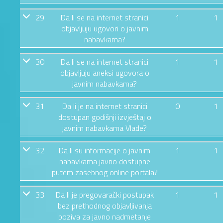
29
Da li se na internet stranici
1
1
objavljuju ugovori o javnim
nabavkama?
30
Da li se na internet stranici
1
1
objavljuju aneksi ugovora o
javnim nabavkama?
31
Da li je na internet stranici
0
1
dostupan godišnji izvještaj o
javnim nabavkama Vlade?
32
Da li su informacije o javnim
1
1
nabavkama javno dostupne
putem zasebnog online portala?
33
Da li je pregovarački postupak
1
1
bez prethodnog objavljivanja
poziva za javno nadmetanje