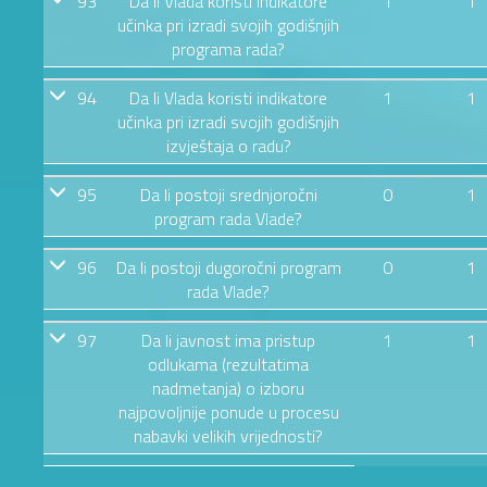
93
Da li Vlada koristi indikatore
1
1
učinka pri izradi svojih godišnjih
programa rada?
94
Da li Vlada koristi indikatore
1
1
učinka pri izradi svojih godišnjih
izvještaja o radu?
95
Da li postoji srednjoročni
0
1
program rada Vlade?
96
Da li postoji dugoročni program
0
1
rada Vlade?
97
Da li javnost ima pristup
1
1
odlukama (rezultatima
nadmetanja) o izboru
najpovoljnije ponude u procesu
nabavki velikih vrijednosti?