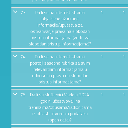
73
Da li su na internet stranici
1
1
objavljene ažurirane
informacije/uputstva za
ostvarivanje prava na slobodan
pristup informacijama (vodič za
slobodan pristup informacijama)?
74
Da li se na internet stranici
1
1
postoji zasebna rubrika sa svim
relevantnim informacijama u
odnosu na pravo na slobodan
pristup informacijama?
75
Da li su službenici Vlade u 2024.
1
1
godini učestvovali na
treninzima/obukama/radionicama
iz oblasti otvorenih podataka
(open data)?