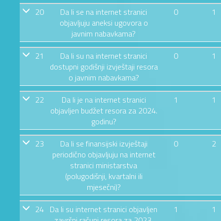
20
Da li se na internet stranici
0
1
objavljuju aneksi ugovora o
javnim nabavkama?
21
Da li su na internet stranici
0
1
dostupni godišnji izvještaji resora
o javnim nabavkama?
22
Da li je na internet stranici
1
1
objavljen budžet resora za 2024.
godinu?
23
Da li se finansijski izvještaji
0
2
periodično objavljuju na internet
stranici ministarstva
(polugodišnji, kvartalni ili
mjesečni)?
24
Da li su internet stranici objavljen
1
1
završni računi resora za 2023.