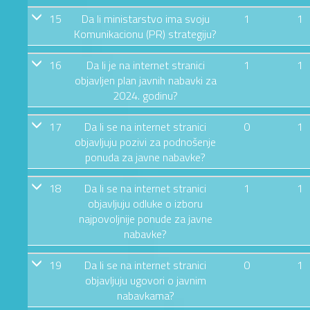
15
Da li ministarstvo ima svoju
1
1
Komunikacionu (PR) strategiju?
16
Da li je na internet stranici
1
1
objavljen plan javnih nabavki za
2024. godinu?
17
Da li se na internet stranici
0
1
objavljuju pozivi za podnošenje
ponuda za javne nabavke?
18
Da li se na internet stranici
1
1
objavljuju odluke o izboru
najpovoljnije ponude za javne
nabavke?
19
Da li se na internet stranici
0
1
objavljuju ugovori o javnim
nabavkama?