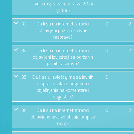
javnih rasprava resora za 2024.
godinu?
33
Da li su na internet stranici
0
2
objavljeni pozivi na javne
rasprave?
34
Da li su na internet stranici
0
2
objavljeni izvještaji sa održanih
javnih rasprava?
35
Da li se u izvještajima sa javnih
0
1
rasprava nalaze odgovori i
objašnjenja na komentare i
sugestije?
36
Da li su na internet stranici
0
2
objavljene analize uticaja propisa
(RIA)?