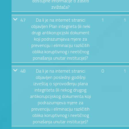
dostupne informacije o zaštiti
zviždača?
47
Da li je na internet stranici
1
1
objavljen Plan integrieta (ili neki
drugi antikorupcijski dokument
koji podrazumijeva mjere za
prevenciju i eliminaciju različitih
oblika koruptivnog i neetičnog
ponašanja unutar institucije)?
48
Da li je na internet stranici
0
1
objavljen poslednji godišnji
izveštaj o sprovođenju plana
integriteta (ili nekog drugog
antikorupcijskog dokumenta koji
podrazumijeva mjere za
prevenciju i eliminaciju različitih
oblika koruptivnog i neetičnog
ponašanja unutar institucije)?