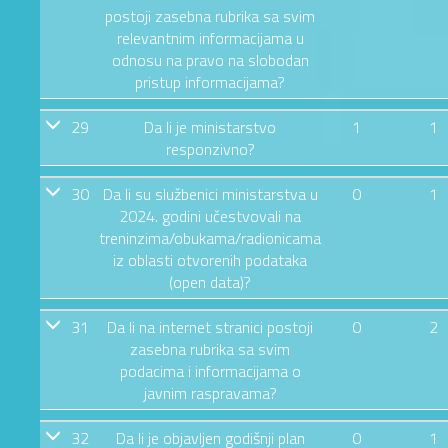
postoji zasebna rubrika sa svim
relevantnim informacijama u
odnosu na pravo na slobodan
pristup informacijama?
29
Da li je ministarstvo
1
1
responzivno?
30
Da li su službenici ministarstva u
0
1
2024. godini učestvovali na
treninzima/obukama/radionicama
iz oblasti otvorenih podataka
(open data)?
31
Da li na internet stranici postoji
0
2
zasebna rubrika sa svim
podacima i informacijama o
javnim raspravama?
32
Da li je objavljen godišnji plan
0
1