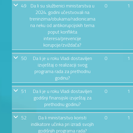
49
Da li su službenici ministarstva u
0
1
2024. godini učestvovali na
treninzima/obukama/radionicama
na neku od antikorupcijskih tema
poput konflikta
interesa/prevencije
korupcije/zviždača?
50
Da li je u roku Vladi dostaviljen
0
1
izvještaj o realizaciji svog
programa rada za prethodnu
godinu?
51
Da li je u roku Vladi dostaviljen
0
1
godišnji finansijski izvještaj za
prethodnu godinu?
52
Da li ministarstvo koristi
0
1
indikatore učinka pri izradi svojih
godišnjih programa rada?