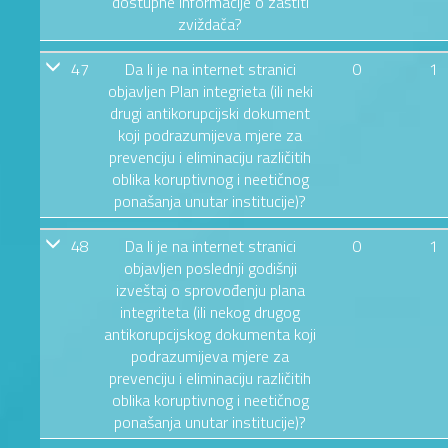
dostupne informacije o zaštiti
zviždača?
47
Da li je na internet stranici
0
1
objavljen Plan integrieta (ili neki
drugi antikorupcijski dokument
koji podrazumijeva mjere za
prevenciju i eliminaciju različitih
oblika koruptivnog i neetičnog
ponašanja unutar institucije)?
48
Da li je na internet stranici
0
1
objavljen poslednji godišnji
izveštaj o sprovođenju plana
integriteta (ili nekog drugog
antikorupcijskog dokumenta koji
podrazumijeva mjere za
prevenciju i eliminaciju različitih
oblika koruptivnog i neetičnog
ponašanja unutar institucije)?