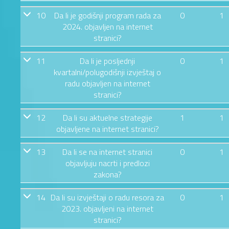
10
Da li je godišnji program rada za
0
1
2024. objavljen na internet
stranici?
11
Da li je posljednji
0
1
kvartalni/polugodišnji izvještaj o
radu objavljen na internet
stranici?
12
Da li su aktuelne strategije
1
1
objavljene na internet stranici?
13
Da li se na internet stranici
0
1
objavljuju nacrti i predlozi
zakona?
14
Da li su izvještaji o radu resora za
0
1
2023. objavljeni na internet
stranici?