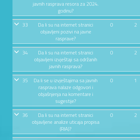
javnih rasprava resora za 2024.
godinu?
33
Da li su na internet stranici
0
2
objavljeni pozivi na javne
rasprave?
34
Da li su na internet stranici
0
2
objavljeni izvještaji sa održanih
javnih rasprava?
35
Da li se u izvještajima sa javnih
0
1
rasprava nalaze odgovori i
objašnjenja na komentare i
sugestije?
36
Da li su na internet stranici
0
2
objavljene analize uticaja propisa
(RIA)?