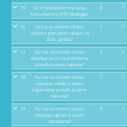
15
Da li ministarstvo ima svoju
0
1
Komunikacionu (PR) strategiju?
16
Da li je na internet stranici
1
1
objavljen plan javnih nabavki za
2024. godinu?
17
Da li se na internet stranici
1
1
objavljuju pozivi za podnošenje
ponuda za javne nabavke?
18
Da li se na internet stranici
1
1
objavljuju odluke o izboru
najpovoljnije ponude za javne
nabavke?
19
Da li se na internet stranici
0
1
objavljuju ugovori o javnim
nabavkama?