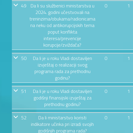
49
Da li su službenici ministarstva u
0
1
2024. godini učestvovali na
treninzima/obukama/radionicama
na neku od antikorupcijskih tema
poput konflikta
interesa/prevencije
korupcije/zviždača?
50
Da li je u roku Vladi dostaviljen
0
1
izvještaj o realizaciji svog
programa rada za prethodnu
godinu?
51
Da li je u roku Vladi dostaviljen
0
1
godišnji finansijski izvještaj za
prethodnu godinu?
52
Da li ministarstvo koristi
0
1
indikatore učinka pri izradi svojih
godišnjih programa rada?