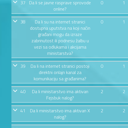
37
Da li se javne rasprave sprovode
0
1
online?
38
Da li su na internet stranici
0
1
dostupna uputstva na koji način
građani mogu da izraze
zabrinutost ili podnesu žalbu u
vezi sa odlukama i akcijama
ministarstva?
39
Da li na internet stranici postoji
0
1
direktni onlajn kanal za
komunikaciju sa građanima?
40
Da li ministarstvo ima aktivan
2
2
Fejsbuk nalog?
41
Da li ministarstvo ima aktivan X
2
2
nalog?