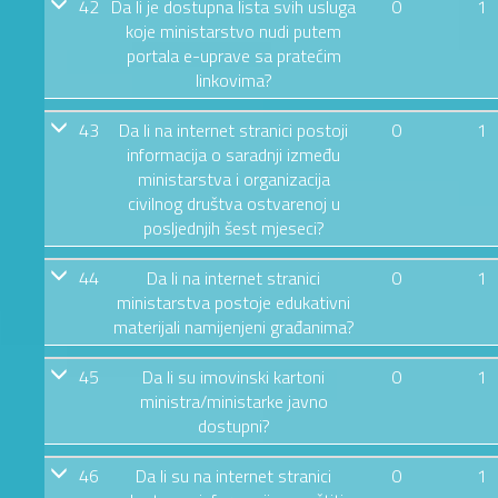
42
Da li je dostupna lista svih usluga
0
1
koje ministarstvo nudi putem
portala e-uprave sa pratećim
linkovima?
43
Da li na internet stranici postoji
0
1
informacija o saradnji između
ministarstva i organizacija
civilnog društva ostvarenoj u
posljednjih šest mjeseci?
44
Da li na internet stranici
0
1
ministarstva postoje edukativni
materijali namijenjeni građanima?
45
Da li su imovinski kartoni
0
1
ministra/ministarke javno
dostupni?
46
Da li su na internet stranici
0
1