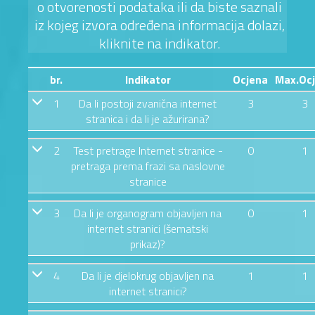
o otvorenosti podataka ili da biste saznali
iz kojeg izvora određena informacija dolazi,
kliknite na indikator.
br.
Indikator
Ocjena
Max.Oc
1
Da li postoji zvanična internet
3
3
stranica i da li je ažurirana?
2
Test pretrage Internet stranice -
0
1
pretraga prema frazi sa naslovne
stranice
3
Da li je organogram objavljen na
0
1
internet stranici (šematski
prikaz)?
4
Da li je djelokrug objavljen na
1
1
internet stranici?