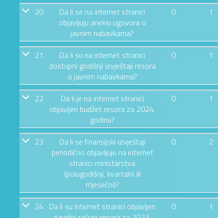
20
Da li se na internet stranici
0
1
objavljuju aneksi ugovora o
javnim nabavkama?
21
Da li su na internet stranici
0
1
dostupni godišnji izvještaji resora
o javnim nabavkama?
22
Da li je na internet stranici
0
1
objavljen budžet resora za 2024.
godinu?
23
Da li se finansijski izvještaji
0
2
periodično objavljuju na internet
stranici ministarstva
(polugodišnji, kvartalni ili
mjesečni)?
24
Da li su internet stranici objavljen
0
1
završni računi resora za 2023.