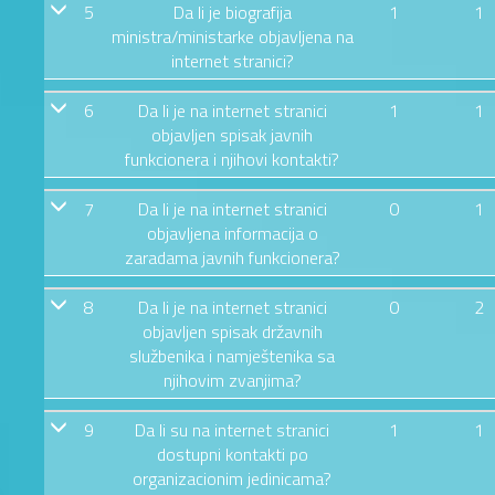
5
Da li je biografija
1
1
ministra/ministarke objavljena na
internet stranici?
6
Da li je na internet stranici
1
1
objavljen spisak javnih
funkcionera i njihovi kontakti?
7
Da li je na internet stranici
0
1
objavljena informacija o
zaradama javnih funkcionera?
8
Da li je na internet stranici
0
2
objavljen spisak državnih
službenika i namještenika sa
njihovim zvanjima?
9
Da li su na internet stranici
1
1
dostupni kontakti po
organizacionim jedinicama?