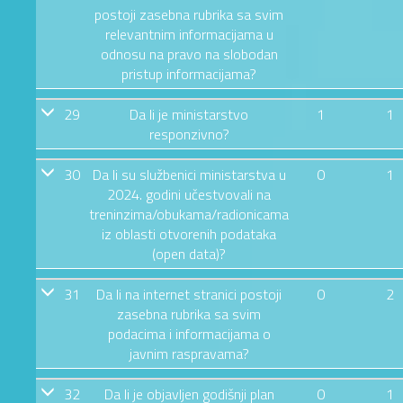
postoji zasebna rubrika sa svim
relevantnim informacijama u
odnosu na pravo na slobodan
pristup informacijama?
29
Da li je ministarstvo
1
1
responzivno?
30
Da li su službenici ministarstva u
0
1
2024. godini učestvovali na
treninzima/obukama/radionicama
iz oblasti otvorenih podataka
(open data)?
31
Da li na internet stranici postoji
0
2
zasebna rubrika sa svim
podacima i informacijama o
javnim raspravama?
32
Da li je objavljen godišnji plan
0
1