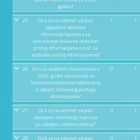
godinu?
25
Da li su na internet stranici
1
1
objavljene ažurirane
informacije/uputstva za
ostvarivanje prava na slobodan
pristup informacijama (vodič za
slobodan pristup informacijama)?
26
Da li su službenici ministarstva u
0
1
2024. godini učestvovali na
treninzima/obukama/radionicama
iz oblasti slobodnog pristupa
informacijama?
27
Da li su na internet stranici
0
1
objavljene informacije kojima je
po zahtjevu odobren pristup?
28
Da li se na internet stranici
0
1