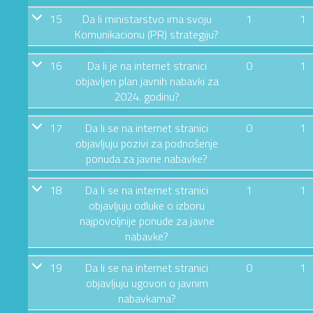
15
Da li ministarstvo ima svoju
1
1
Komunikacionu (PR) strategiju?
16
Da li je na internet stranici
0
1
objavljen plan javnih nabavki za
2024. godinu?
17
Da li se na internet stranici
0
1
objavljuju pozivi za podnošenje
ponuda za javne nabavke?
18
Da li se na internet stranici
1
1
objavljuju odluke o izboru
najpovoljnije ponude za javne
nabavke?
19
Da li se na internet stranici
0
1
objavljuju ugovori o javnim
nabavkama?