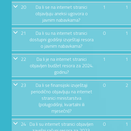
20
Da li se na internet stranici
1
1
objavljuju aneksi ugovora o
javnim nabavkama?
21
Da li su na internet stranici
0
1
dostupni godišnji izvještaji resora
o javnim nabavkama?
22
Da li je na internet stranici
1
1
objavljen budžet resora za 2024.
godinu?
23
Da li se finansijski izvještaji
0
2
periodično objavljuju na internet
stranici ministarstva
(polugodišnji, kvartalni ili
mjesečni)?
24
Da li su internet stranici objavljen
0
1
završni računi resora za 2023.