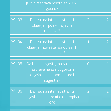
javnih rasprava resora za 2024.
godinu?
33
Da li su na internet stranici
2
2
objavljeni pozivi na javne
rasprave?
34
Da li su na internet stranici
1
2
objavljeni izvještaji sa održanih
javnih rasprava?
35
Da li se u izvještajima sa javnih
0
1
rasprava nalaze odgovori i
objašnjenja na komentare i
sugestije?
36
Da li su na internet stranici
2
2
objavljene analize uticaja propisa
(RIA)?