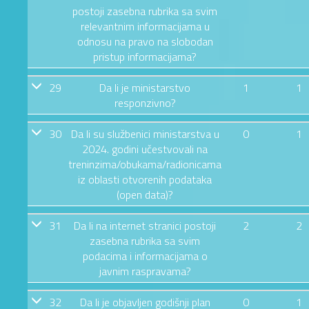
postoji zasebna rubrika sa svim
relevantnim informacijama u
odnosu na pravo na slobodan
pristup informacijama?
29
Da li je ministarstvo
1
1
responzivno?
30
Da li su službenici ministarstva u
0
1
2024. godini učestvovali na
treninzima/obukama/radionicama
iz oblasti otvorenih podataka
(open data)?
31
Da li na internet stranici postoji
2
2
zasebna rubrika sa svim
podacima i informacijama o
javnim raspravama?
32
Da li je objavljen godišnji plan
0
1