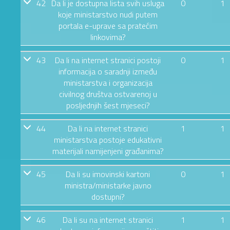
42
Da li je dostupna lista svih usluga
0
1
koje ministarstvo nudi putem
portala e-uprave sa pratećim
linkovima?
43
Da li na internet stranici postoji
0
1
informacija o saradnji između
ministarstva i organizacija
civilnog društva ostvarenoj u
posljednjih šest mjeseci?
44
Da li na internet stranici
1
1
ministarstva postoje edukativni
materijali namijenjeni građanima?
45
Da li su imovinski kartoni
0
1
ministra/ministarke javno
dostupni?
46
Da li su na internet stranici
1
1