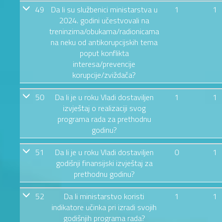
49
Da li su službenici ministarstva u
1
1
2024. godini učestvovali na
treninzima/obukama/radionicama
na neku od antikorupcijskih tema
poput konflikta
interesa/prevencije
korupcije/zviždača?
50
Da li je u roku Vladi dostaviljen
1
1
izvještaj o realizaciji svog
programa rada za prethodnu
godinu?
51
Da li je u roku Vladi dostaviljen
0
1
godišnji finansijski izvještaj za
prethodnu godinu?
52
Da li ministarstvo koristi
1
1
indikatore učinka pri izradi svojih
godišnjih programa rada?