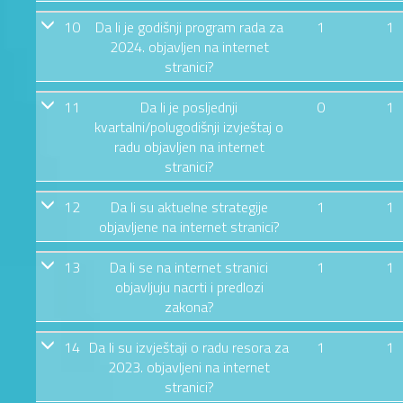
10
Da li je godišnji program rada za
1
1
2024. objavljen na internet
stranici?
11
Da li je posljednji
0
1
kvartalni/polugodišnji izvještaj o
radu objavljen na internet
stranici?
12
Da li su aktuelne strategije
1
1
objavljene na internet stranici?
13
Da li se na internet stranici
1
1
objavljuju nacrti i predlozi
zakona?
14
Da li su izvještaji o radu resora za
1
1
2023. objavljeni na internet
stranici?