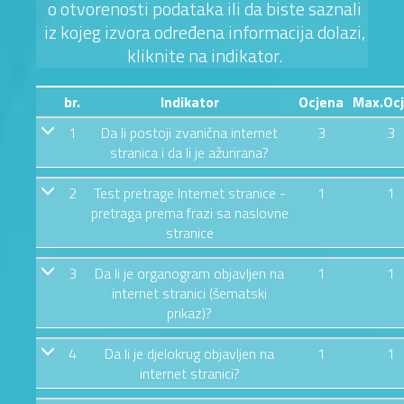
o otvorenosti podataka ili da biste saznali
iz kojeg izvora određena informacija dolazi,
kliknite na indikator.
br.
Indikator
Ocjena
Max.Oc
1
Da li postoji zvanična internet
3
3
stranica i da li je ažurirana?
2
Test pretrage Internet stranice -
1
1
pretraga prema frazi sa naslovne
stranice
3
Da li je organogram objavljen na
1
1
internet stranici (šematski
prikaz)?
4
Da li je djelokrug objavljen na
1
1
internet stranici?