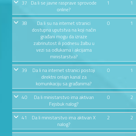
37
Da li se javne rasprave sprovode
1
1
online?
38
Da li su na internet stranici
0
1
dostupna uputstva na koji način
građani mogu da izraze
zabrinutost ili podnesu žalbu u
vezi sa odlukama i akcijama
ministarstva?
39
Da li na internet stranici postoji
0
1
direktni onlajn kanal za
komunikaciju sa građanima?
40
Da li ministarstvo ima aktivan
0
2
Fejsbuk nalog?
41
Da li ministarstvo ima aktivan X
2
2
nalog?