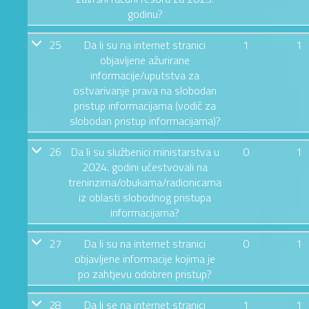
godinu?
25
Da li su na internet stranici
1
1
objavljene ažurirane
informacije/uputstva za
ostvarivanje prava na slobodan
pristup informacijama (vodič za
slobodan pristup informacijama)?
26
Da li su službenici ministarstva u
0
1
2024. godini učestvovali na
treninzima/obukama/radionicama
iz oblasti slobodnog pristupa
informacijama?
27
Da li su na internet stranici
0
1
objavljene informacije kojima je
po zahtjevu odobren pristup?
28
Da li se na internet stranici
1
1