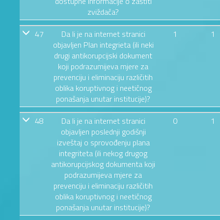
dostupne informacije o zaštiti
zviždača?
47
Da li je na internet stranici
1
1
objavljen Plan integrieta (ili neki
drugi antikorupcijski dokument
koji podrazumijeva mjere za
prevenciju i eliminaciju različitih
oblika koruptivnog i neetičnog
ponašanja unutar institucije)?
48
Da li je na internet stranici
0
1
objavljen poslednji godišnji
izveštaj o sprovođenju plana
integriteta (ili nekog drugog
antikorupcijskog dokumenta koji
podrazumijeva mjere za
prevenciju i eliminaciju različitih
oblika koruptivnog i neetičnog
ponašanja unutar institucije)?