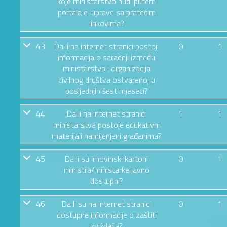
koje ministarstvo nudi putem
portala e-uprave sa pratećim
linkovima?
43
Da li na internet stranici postoji
0
1
informacija o saradnji između
ministarstva i organizacija
civilnog društva ostvarenoj u
posljednjih šest mjeseci?
44
Da li na internet stranici
1
1
ministarstva postoje edukativni
materijali namijenjeni građanima?
45
Da li su imovinski kartoni
0
1
ministra/ministarke javno
dostupni?
46
Da li su na internet stranici
0
1
dostupne informacije o zaštiti
zviždača?