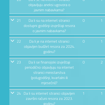
objavljuju aneksi ugovora o
javnim nabavkama?
21
Da li su na internet stranici
0
1
dostupni godišnji izvještaji resora
o javnim nabavkama?
22
Da li je na internet stranici
0
1
objavljen budžet resora za 2024.
godinu?
23
Da li se finansijski izvještaji
0
2
periodično objavljuju na internet
stranici ministarstva
(polugodišnji, kvartalni ili
mjesečni)?
24
Da li su internet stranici objavljen
1
1
završni računi resora za 2023.
godinu?