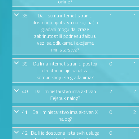
online?
38
Da li su na internet stranici
1
1
dostupna uputstva na koji način
građani mogu da izraze
zabrinutost ili podnesu žalbu u
vezi sa odlukama i akcijama
ministarstva?
39
Da li na internet stranici postoji
0
1
direktni onlajn kanal za
komunikaciju sa građanima?
40
Da li ministarstvo ima aktivan
2
2
Fejsbuk nalog?
41
Da li ministarstvo ima aktivan X
0
2
nalog?
42
Da li je dostupna lista svih usluga
0
1