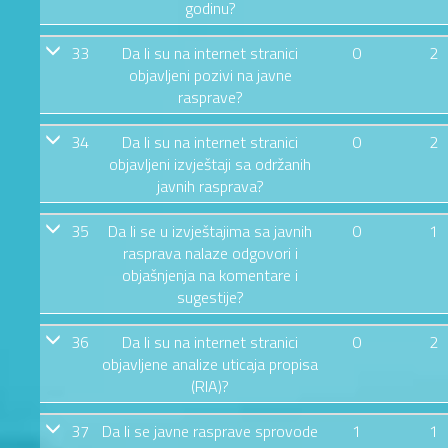
godinu?
33
Da li su na internet stranici
0
2
objavljeni pozivi na javne
rasprave?
34
Da li su na internet stranici
0
2
objavljeni izvještaji sa održanih
javnih rasprava?
35
Da li se u izvještajima sa javnih
0
1
rasprava nalaze odgovori i
objašnjenja na komentare i
sugestije?
36
Da li su na internet stranici
0
2
objavljene analize uticaja propisa
(RIA)?
37
Da li se javne rasprave sprovode
1
1