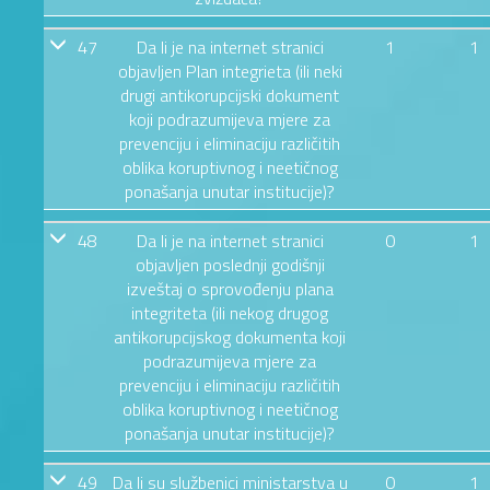
47
Da li je na internet stranici
1
1
objavljen Plan integrieta (ili neki
drugi antikorupcijski dokument
koji podrazumijeva mjere za
prevenciju i eliminaciju različitih
oblika koruptivnog i neetičnog
ponašanja unutar institucije)?
48
Da li je na internet stranici
0
1
objavljen poslednji godišnji
izveštaj o sprovođenju plana
integriteta (ili nekog drugog
antikorupcijskog dokumenta koji
podrazumijeva mjere za
prevenciju i eliminaciju različitih
oblika koruptivnog i neetičnog
ponašanja unutar institucije)?
49
Da li su službenici ministarstva u
0
1