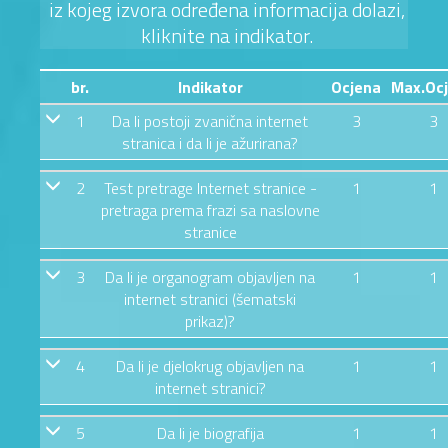
iz kojeg izvora određena informacija dolazi,
kliknite na indikator.
br.
Indikator
Ocjena
Max.Oc
1
Da li postoji zvanična internet
3
3
stranica i da li je ažurirana?
2
Test pretrage Internet stranice -
1
1
pretraga prema frazi sa naslovne
stranice
3
Da li je organogram objavljen na
1
1
internet stranici (šematski
prikaz)?
4
Da li je djelokrug objavljen na
1
1
internet stranici?
5
Da li je biografija
1
1