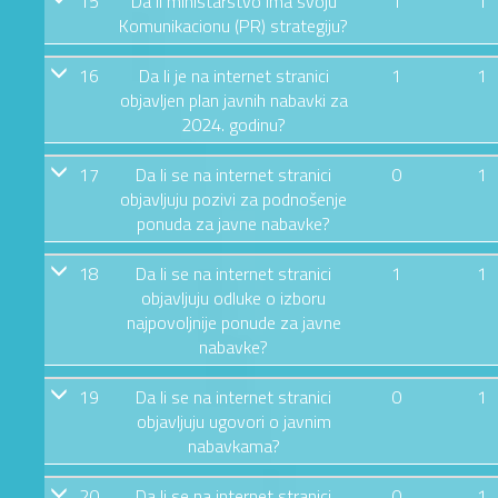
15
Da li ministarstvo ima svoju
1
1
Komunikacionu (PR) strategiju?
16
Da li je na internet stranici
1
1
objavljen plan javnih nabavki za
2024. godinu?
17
Da li se na internet stranici
0
1
objavljuju pozivi za podnošenje
ponuda za javne nabavke?
18
Da li se na internet stranici
1
1
objavljuju odluke o izboru
najpovoljnije ponude za javne
nabavke?
19
Da li se na internet stranici
0
1
objavljuju ugovori o javnim
nabavkama?
20
Da li se na internet stranici
0
1