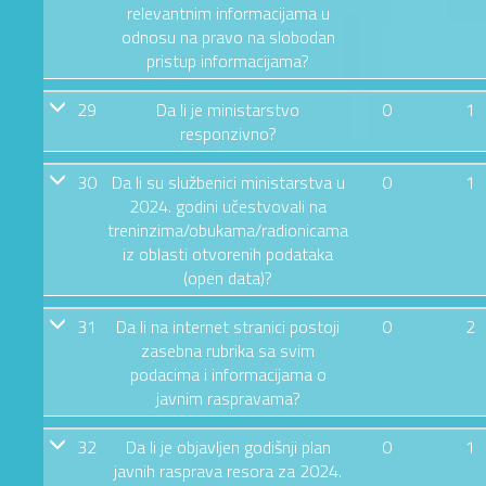
relevantnim informacijama u
odnosu na pravo na slobodan
pristup informacijama?
29
Da li je ministarstvo
0
1
responzivno?
30
Da li su službenici ministarstva u
0
1
2024. godini učestvovali na
treninzima/obukama/radionicama
iz oblasti otvorenih podataka
(open data)?
31
Da li na internet stranici postoji
0
2
zasebna rubrika sa svim
podacima i informacijama o
javnim raspravama?
32
Da li je objavljen godišnji plan
0
1
javnih rasprava resora za 2024.