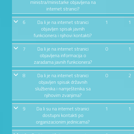
ministra/ministarke objavljena na
internet stranici?
6
Da li je na internet stranici
1
1
objavljen spisak javnih
funkcionera i njihovi kontakti?
7
Da li je na internet stranici
0
1
objavljena informacija o
zaradama javnih funkcionera?
8
Da li je na internet stranici
0
2
objavljen spisak državnih
službenika i namještenika sa
njihovim zvanjima?
9
Da li su na internet stranici
1
1
dostupni kontakti po
organizacionim jedinicama?