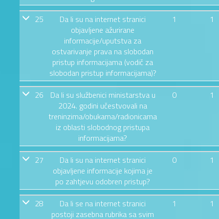
25
Da li su na internet stranici
1
1
objavljene ažurirane
informacije/uputstva za
ostvarivanje prava na slobodan
pristup informacijama (vodič za
slobodan pristup informacijama)?
26
Da li su službenici ministarstva u
0
1
2024. godini učestvovali na
treninzima/obukama/radionicama
iz oblasti slobodnog pristupa
informacijama?
27
Da li su na internet stranici
0
1
objavljene informacije kojima je
po zahtjevu odobren pristup?
28
Da li se na internet stranici
1
1
postoji zasebna rubrika sa svim