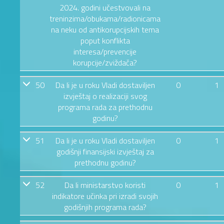
2024. godini učestvovali na
treninzima/obukama/radionicama
na neku od antikorupcijskih tema
poput konflikta
interesa/prevencije
korupcije/zviždača?
50
Da li je u roku Vladi dostaviljen
0
1
izvještaj o realizaciji svog
programa rada za prethodnu
godinu?
51
Da li je u roku Vladi dostaviljen
0
1
godišnji finansijski izvještaj za
prethodnu godinu?
52
Da li ministarstvo koristi
0
1
indikatore učinka pri izradi svojih
godišnjih programa rada?