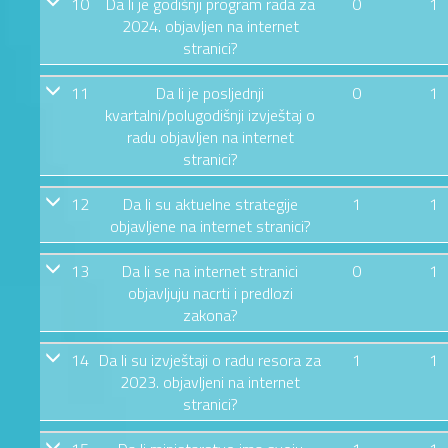
10
Da li je godišnji program rada za
0
1
2024. objavljen na internet
stranici?
11
Da li je posljednji
0
1
kvartalni/polugodišnji izvještaj o
radu objavljen na internet
stranici?
12
Da li su aktuelne strategije
1
1
objavljene na internet stranici?
13
Da li se na internet stranici
0
1
objavljuju nacrti i predlozi
zakona?
14
Da li su izvještaji o radu resora za
1
1
2023. objavljeni na internet
stranici?