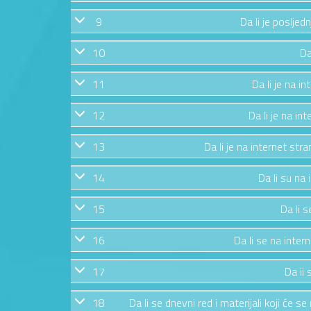
9
Da li je posljed
10
Da
11
Da li je na in
12
Da li je na in
13
Da li je na internet str
14
Da li su na
15
Da li s
16
Da li se na inter
17
Da li 
18
Da li se dnevni red i materijali koji će 