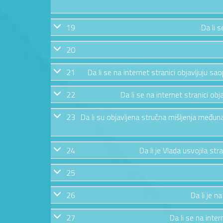
19
Da li s
20
21
Da li se na internet stranici objavljuju s
22
Da li se na internet stranici obja
23
Da li su objavljena stručna mišljenja međuna
24
Da li je Vlada usvojila str
25
26
Da li je n
27
Da li se na inte