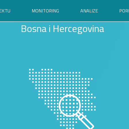
EKTU
MONITORING
ANALIZE
POR
Bosna i Hercegovina