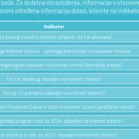
 3 boda. Za dodatna obrazloženja, informacije o otvoreno
izvora određena informacija dolazi, kliknite na indikato
Indikator
 li postoji zvanična internet stranica i da li je ažurirana?
ge Internet stranice - pretraga prema frazi sa naslovne stranice
e organogram objavljen na internet stranici (šematski prikaz)?
Da li je djelokrug objavljen na internet stranici?
Da li je CV premijera objavljen na internet stranici?
vljen Poslovnik/Zakon o Vladi na internet stranici (prečišćeni tekst)?
e godišnji program rada za 2024. objavljen na internet stranici?
i je izvještaj o radu za 2023. objavljen na internet stranici?