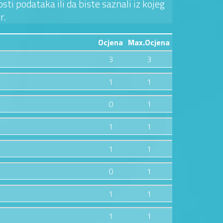
sti podataka ili da biste saznali iz kojeg
r.
Ocjena
Max.Ocjena
3
3
1
1
0
1
1
1
1
1
0
1
1
1
1
1