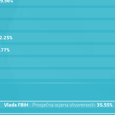
9.56%
2.25%
.77%
Vlada FBiH
- Prosječna ocjena otvorenosti:
35.55%