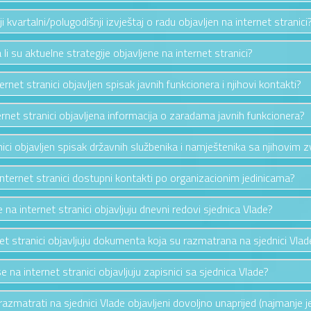
nji kvartalni/polugodišnji izvještaj o radu objavljen na internet stranici
 li su aktuelne strategije objavljene na internet stranici?
ternet stranici objavljen spisak javnih funkcionera i njihovi kontakti?
ternet stranici objavljena informacija o zaradama javnih funkcionera?
anici objavljen spisak državnih službenika i namještenika sa njihovim 
 internet stranici dostupni kontakti po organizacionim jedinicama?
e na internet stranici objavljuju dnevni redovi sjednica Vlade?
net stranici objavljuju dokumenta koja su razmatrana na sjednici Vlad
se na internet stranici objavljuju zapisnici sa sjednica Vlade?
se razmatrati na sjednici Vlade objavljeni dovoljno unaprijed (najmanje 