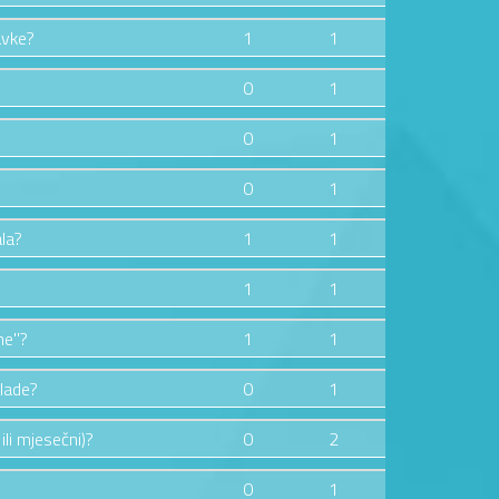
avke?
1
1
0
1
0
1
0
1
la?
1
1
1
1
ne"?
1
1
Vlade?
0
1
 ili mjesečni)?
0
2
0
1