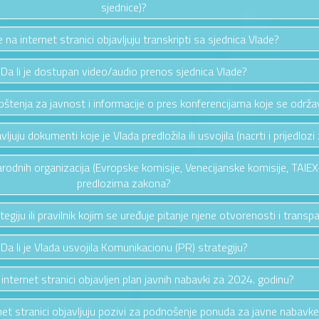
sjednice)?
e na internet stranici objavljuju transkripti sa sjednica Vlade?
Da li je dostupan video/audio prenos sjednica Vlade?
aopštenja za javnost i informacije o pres konferencijama koje se održ
vljuju dokumenti koje je Vlada predložila ili usvojila (nacrti i prijedloz
rodnih organizacija (Evropske komisije, Venecijanske komisije, TAIEX-
predlozima zakona?
ategiju ili pravilnik kojim se uređuje pitanje njene otvorenosti i trans
Da li je Vlada usvojila Komunikacionu (PR) strategiju?
a internet stranici objavljen plan javnih nabavki za 2024. godinu?
rnet stranici objavljuju pozivi za podnošenje ponuda za javne nabavk