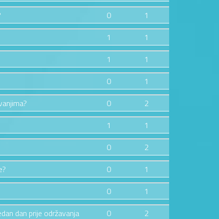
?
0
1
1
1
1
1
0
1
zvanjima?
0
2
1
1
0
2
e?
0
1
0
1
jedan dan prije održavanja
0
2