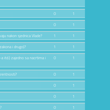
0
1
0
1
avaju nakon sjednica Vlade?
1
1
i zakona i drugo)?
1
1
a itd.) zajedno sa nacrtima i
0
1
parentnosti?
0
1
0
1
0
1
e?
0
1