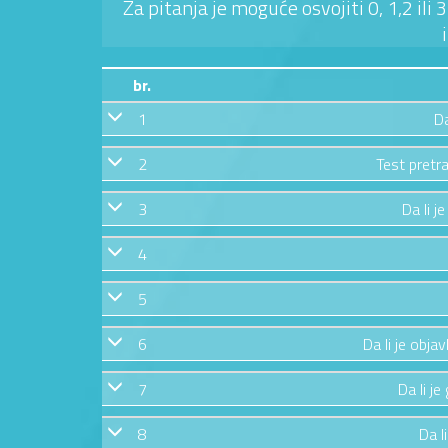
Za pitanja je moguće osvojiti 0, 1,2 ili
br.
1
Da
2
Test pretra
3
Da li j
4
5
6
Da li je obja
7
Da li j
8
Da l