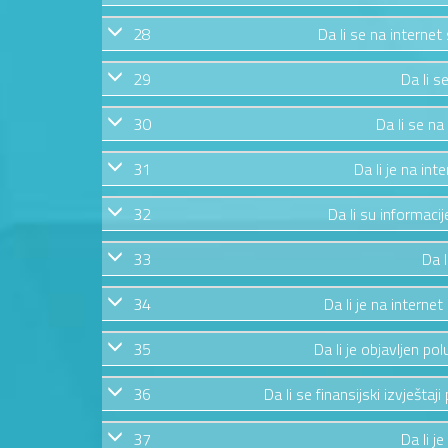
28
Da li se na internet
29
Da li s
30
Da li se na
31
Da li je na in
32
Da li su informac
33
Da l
34
Da li je na internet
35
Da li je objavljen po
36
Da li se finansijski izvještaj
37
Da li j