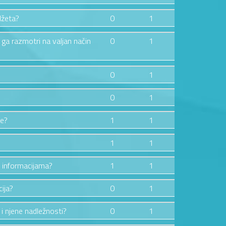
džeta?
0
1
ga razmotri na valjan način
0
1
0
1
0
1
ve?
1
1
1
1
 informacijama?
1
1
cija?
0
1
i njene nadležnosti?
0
1