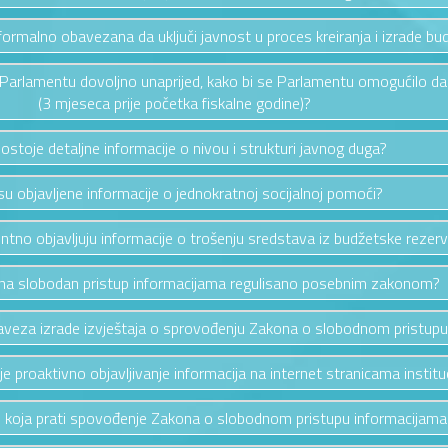
t formalno obavezana da uključi javnost u proces kreiranja i izrade bu
t Parlamentu dovoljno unaprijed, kako bi se Parlamentu omogućilo da 
(3 mjeseca prije početka fiskalne godine)?
postoje detaljne informacije o nivou i strukturi javnog duga?
 su objavljene informacije o jednokratnoj socijalnoj pomoći?
entno objavljuju informacije o trošenju sredstava iz budžetske rezer
o na slobodan pristup informacijama regulisano posebnim zakonom?
aveza izrade izvještaja o sprovođenju Zakona o slobodnom pristupu
je proaktivno objavljivanje informacija na internet stranicama institu
iju koja prati spovođenje Zakona o slobodnom pristupu informacijama 