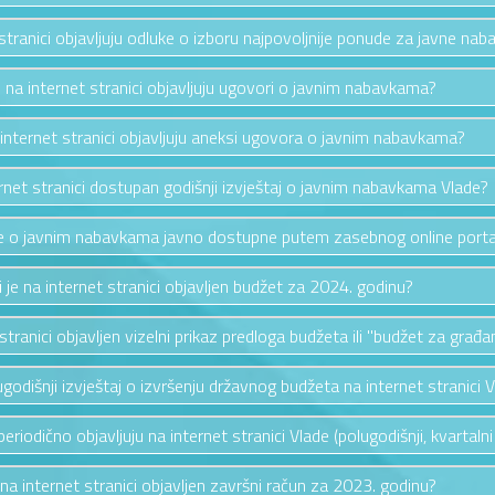
 stranici objavljuju odluke o izboru najpovoljnije ponude za javne nab
e na internet stranici objavljuju ugovori o javnim nabavkama?
 internet stranici objavljuju aneksi ugovora o javnim nabavkama?
ternet stranici dostupan godišnji izvještaj o javnim nabavkama Vlade?
ije o javnim nabavkama javno dostupne putem zasebnog online porta
i je na internet stranici objavljen budžet za 2024. godinu?
 stranici objavljen vizelni prikaz predloga budžeta ili "budžet za građa
lugodišnji izvještaj o izvršenju državnog budžeta na internet stranici 
i periodično objavljuju na internet stranici Vlade (polugodišnji, kvartalni
e na internet stranici objavljen završni račun za 2023. godinu?