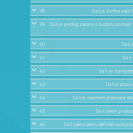
38
Da li je izvršna vlas
39
Da li je predlog zakona o budžetu podnije
40
Da li 
41
Da li
42
Da li se transpar
43
Da li je prav
44
Da li je zakonom propisana ob
45
Da li zakon propisu
46
Da li zakon jasno definiše instituc