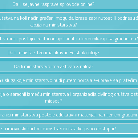
Da li se javne rasprave sprovode online?
putstva na koji način građani mogu da izraze zabrinutost ili podnesu 
akcijama ministarstva?
et stranici postoji direktni onlajn kanal za komunikaciju sa građanima?
Da li ministarstvo ima aktivan Fejsbuk nalog?
Da li ministarstvo ima aktivan X nalog?
vih usluga koje ministarstvo nudi putem portala e-uprave sa pratećim
cija o saradnji između ministarstva i organizacija civilnog društva os
mjeseci?
stranici ministarstva postoje edukativni materijali namijenjeni građan
i su imovinski kartoni ministra/ministarke javno dostupni?