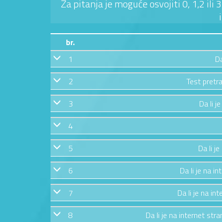
Za pitanja je moguće osvojiti 0, 1,2 ili
br.
1
Da
2
Test pretra
3
Da li j
4
5
Da li j
6
Da li je na in
7
Da li je na in
8
Da li je na internet str