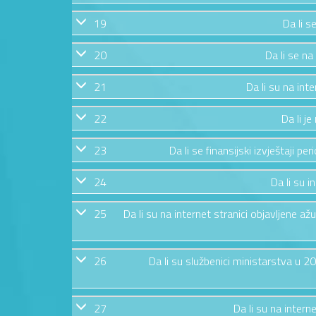
19
Da li s
20
Da li se na
21
Da li su na int
22
Da li j
23
Da li se finansijski izvještaji pe
24
Da li su i
25
Da li su na internet stranici objavljene 
26
Da li su službenici ministarstva u 
27
Da li su na intern