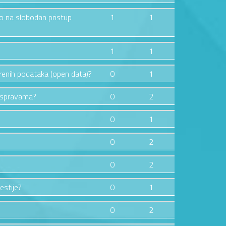
vo na slobodan pristup
1
1
1
1
orenih podataka (open data)?
0
1
raspravama?
0
2
0
1
0
2
0
2
estije?
0
1
0
2