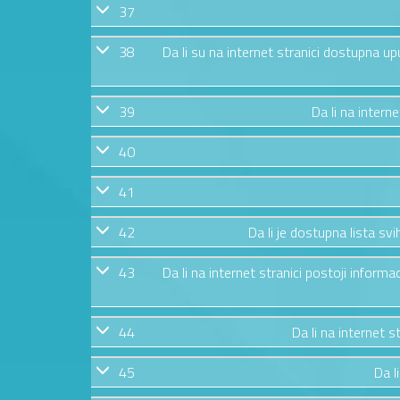
37
38
Da li su na internet stranici dostupna u
39
Da li na intern
40
41
42
Da li je dostupna lista s
43
Da li na internet stranici postoji informa
44
Da li na internet 
45
Da l