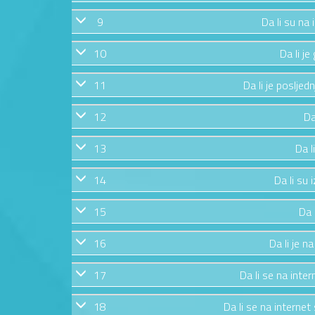
9
Da li su na
10
Da li j
11
Da li je posljed
12
Da
13
Da l
14
Da li su 
15
Da 
16
Da li je n
17
Da li se na inte
18
Da li se na internet