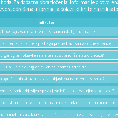
 3 boda. Za dodatna obrazloženja, informacije o otvoreno
izvora određena informacija dolazi, kliknite na indikato
Indikator
 li postoji zvanična internet stranica i da li je ažurirana?
ge Internet stranice - pretraga prema frazi sa naslovne stranice
e organogram objavljen na internet stranici (šematski prikaz)?
Da li je djelokrug objavljen na internet stranici?
e biografija ministra/ministarke objavljena na internet stranici?
ternet stranici objavljen spisak javnih funkcionera i njihovi kontakti?
ternet stranici objavljena informacija o zaradama javnih funkcionera?
anici objavljen spisak državnih službenika i namještenika sa njihovim 