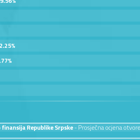
9.56%
2.25%
.77%
 finansija Republike Srpske
- Prosječna ocjena otvor