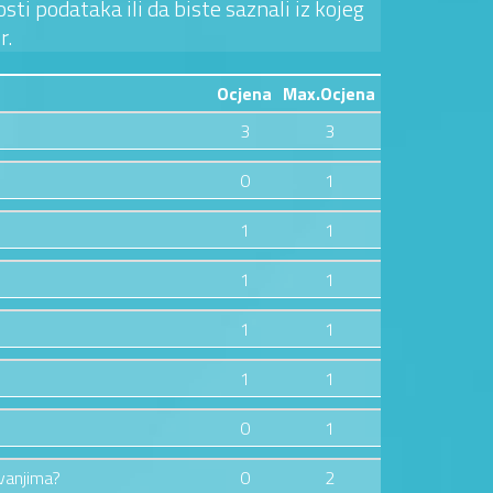
sti podataka ili da biste saznali iz kojeg
r.
Ocjena
Max.Ocjena
3
3
0
1
1
1
1
1
1
1
1
1
0
1
zvanjima?
0
2