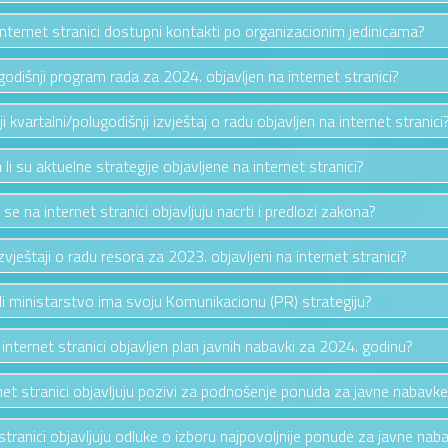
 internet stranici dostupni kontakti po organizacionim jedinicama?
e godišnji program rada za 2024. objavljen na internet stranici?
nji kvartalni/polugodišnji izvještaj o radu objavljen na internet stranici
 li su aktuelne strategije objavljene na internet stranici?
i se na internet stranici objavljuju nacrti i predlozi zakona?
izvještaji o radu resora za 2023. objavljeni na internet stranici?
li ministarstvo ima svoju Komunikacionu (PR) strategiju?
a internet stranici objavljen plan javnih nabavki za 2024. godinu?
rnet stranici objavljuju pozivi za podnošenje ponuda za javne nabavk
 stranici objavljuju odluke o izboru najpovoljnije ponude za javne nab