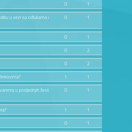
0
1
žalbu u vezi sa odlukama i
0
1
0
1
0
2
0
2
 linkovima?
1
1
tvarenoj u posljednjih šest
0
1
ima?
1
1
0
1