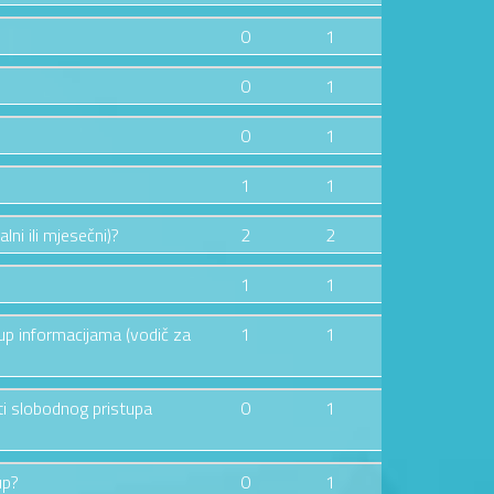
0
1
0
1
0
1
1
1
lni ili mjesečni)?
2
2
1
1
tup informacijama (vodič za
1
1
ti slobodnog pristupa
0
1
up?
0
1