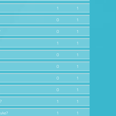
1
1
0
1
?
0
1
1
1
0
1
0
1
0
1
0
1
e?
1
1
avke?
1
1