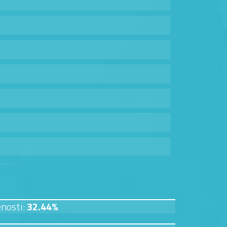
enosti:
32.44%