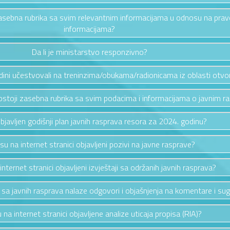
i zasebna rubrika sa svim relevantnim informacijama u odnosu na pra
informacijama?
Da li je ministarstvo responzivno?
odini učestvovali na treninzima/obukama/radionicama iz oblasti otv
i postoji zasebna rubrika sa svim podacima i informacijama o javnim 
 objavljen godišnji plan javnih rasprava resora za 2024. godinu?
 su na internet stranici objavljeni pozivi na javne rasprave?
 internet stranici objavljeni izvještaji sa održanih javnih rasprava?
a sa javnih rasprava nalaze odgovori i objašnjenja na komentare i sug
u na internet stranici objavljene analize uticaja propisa (RIA)?