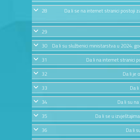
28
Da li se na internet stranici postoj
29
30
Da li su službenici ministarstva u 2024. g
31
Da li na internet stranic
32
Da li je
33
Da li
34
Da li su na
35
Da li se u izvještajim
36
Da li s