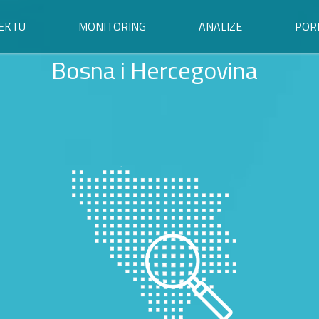
EKTU
MONITORING
ANALIZE
POR
Bosna i Hercegovina