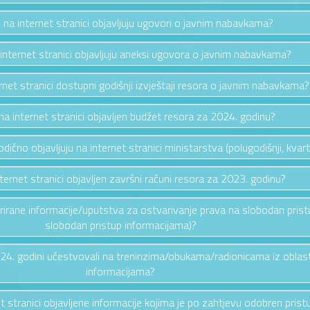
e na internet stranici objavljuju ugovori o javnim nabavkama?
 internet stranici objavljuju aneksi ugovora o javnim nabavkama?
ernet stranici dostupni godišnji izvještaji resora o javnim nabavkama?
e na internet stranici objavljen budžet resora za 2024. godinu?
riodično objavljuju na internet stranici ministarstva (polugodišnji, kvarta
nternet stranici objavljen završni računi resora za 2023. godinu?
ažurirane informacije/uputstva za ostvarivanje prava na slobodan pris
slobodan pristup informacijama)?
2024. godini učestvovali na treninzima/obukama/radionicama iz oblas
informacijama?
et stranici objavljene informacije kojima je po zahtjevu odobren prist