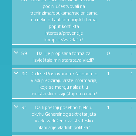
godini učestvovali na
treninzima/obukama/radionicama
na neku od antikorupcijskih tema
poput konflikta
interesa/prevencije
korupcije/zviždača?
89
Da li je propisana forma za
0
1
izvještaje ministarstava Vladi?
90
Da li se Poslovnikom/Zakonom o
1
1
Vladi preciziraju vrste informacija,
koje se moraju nalaziti u
ministarskim izvještajima o radu?
91
Da li postoji posebno tijelo u
1
1
okviru Generalnog sektretarijata
Vlade zaduženo za strateško
planiranje vladinih politika?