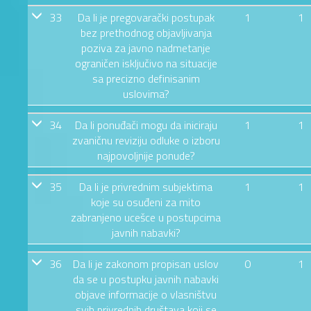
33
Da li je pregovarački postupak
1
1
bez prethodnog objavljivanja
poziva za javno nadmetanje
ograničen isključivo na situacije
sa precizno definisanim
uslovima?
34
Da li ponuđači mogu da iniciraju
1
1
zvaničnu reviziju odluke o izboru
najpovoljnije ponude?
35
Da li je privrednim subjektima
1
1
koje su osuđeni za mito
zabranjeno ucešce u postupcima
javnih nabavki?
36
Da li je zakonom propisan uslov
0
1
da se u postupku javnih nabavki
objave informacije o vlasništvu
svih privrednih društava koji se