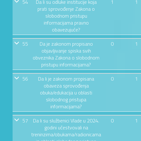
54
Da li su odluke institucije koja
1
1
prati sprovođenje Zakona o
slobodnom pristupu
informacijama pravno
obavezujuće?
55
Da je zakonom propisano
0
1
objavljivanje spiska svih
obveznika Zakona o slobodnom
pristupu informacijama?
56
Da li je zakonom propisana
0
1
obaveza sprovođenja
obuka/edukacija u oblasti
slobodnog pristupa
informacijama?
57
Da li su službenici Vlade u 2024.
0
1
godini učestvovali na
treninzima/obukama/radionicama