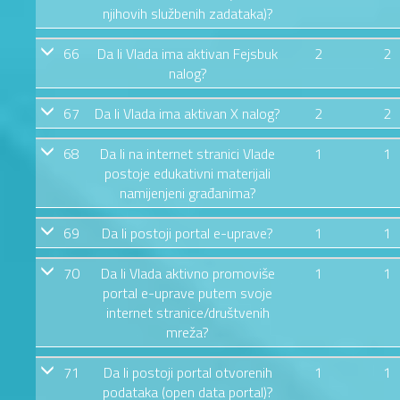
njihovih službenih zadataka)?
66
Da li Vlada ima aktivan Fejsbuk
2
2
nalog?
67
Da li Vlada ima aktivan X nalog?
2
2
68
Da li na internet stranici Vlade
1
1
postoje edukativni materijali
namijenjeni građanima?
69
Da li postoji portal e-uprave?
1
1
70
Da li Vlada aktivno promoviše
1
1
portal e-uprave putem svoje
internet stranice/društvenih
mreža?
71
Da li postoji portal otvorenih
1
1
podataka (open data portal)?