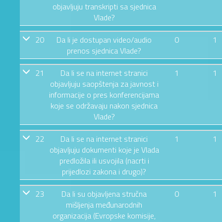
objavljuju transkripti sa sjednica
Vlade?
20
Da li je dostupan video/audio
0
1
prenos sjednica Vlade?
21
Da li se na internet stranici
1
1
objavljuju saopštenja za javnost i
informacije o pres konferencijama
koje se održavaju nakon sjednica
Vlade?
22
Da li se na internet stranici
1
1
objavljuju dokumenti koje je Vlada
predložila ili usvojila (nacrti i
prijedlozi zakona i drugo)?
23
Da li su objavljena stručna
0
1
mišljenja međunarodnih
organizacija (Evropske komisije,