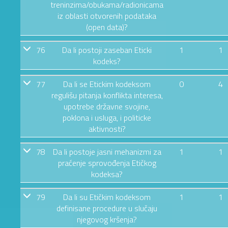
treninzima/obukama/radionicama
iz oblasti otvorenih podataka
(open data)?
76
Da li postoji zaseban Eticki
1
1
kodeks?
77
Da li se Etickim kodeksom
0
4
regulišu pitanja konflikta interesa,
upotrebe državne svojine,
poklona i usluga, i politicke
aktivnosti?
78
Da li postoje jasni mehanizmi za
1
1
praćenje sprovođenja Etičkog
kodeksa?
79
Da li su Etičkim kodeksom
1
1
definisane procedure u slučaju
njegovog kršenja?