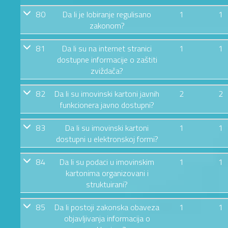
80
Da li je lobiranje regulisano
1
1
zakonom?
81
Da li su na internet stranici
1
1
dostupne informacije o zaštiti
zviždača?
82
Da li su imovinski kartoni javnih
2
2
funkcionera javno dostupni?
83
Da li su imovinski kartoni
1
1
dostupni u elektronskoj formi?
84
Da li su podaci u imovinskim
1
1
kartonima organizovani i
struktuirani?
85
Da li postoji zakonska obaveza
1
1
objavljivanja informacija o