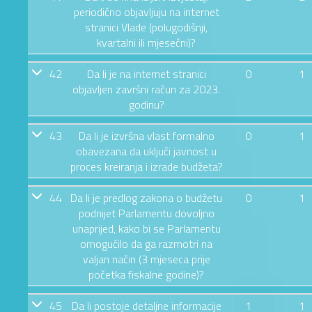
periodično objavljuju na internet
stranici Vlade (polugodišnji,
kvartalni ili mjesečni)?
42
Da li je na internet stranici
0
1
objavljen završni račun za 2023.
godinu?
43
Da li je izvršna vlast formalno
0
1
obavezana da uključi javnost u
proces kreiranja i izrade budžeta?
44
Da li je predlog zakona o budžetu
0
1
podnijet Parlamentu dovoljno
unaprijed, kako bi se Parlamentu
omogućilo da ga razmotri na
valjan način (3 mjeseca prije
početka fiskalne godine)?
45
Da li postoje detaljne informacije
1
1