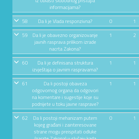
iz oblasti slobodnog pristupa
informacijama?
58
Da li je Vlada responzivna?
0
1
59
Da li je obavezno organizovanje
1
2
javnih rasprava prilikom izrade
nacrta Zakona?
60
Da li je definisana struktura
1
1
izvještaja o javnim raspravama?
61
Da li postoji obaveza
1
1
odgovornog organa da odgovori
na komentare i sugestije koje su
podnijete u toku javne rasprave?
62
Da li postoji mehanizam putem
0
1
kojeg građani i zainteresovane
strane mogu preispitati odluke
(nacrte Zakona) u slučaju kada