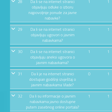
28
Da li se na internet stranici
1
1
objavljuju odluke o izboru
najpovoljnije ponude za javne
nabavke?
29
Da li se na internet stranici
1
1
objavljuju ugovori o javnim
nabavkama?
30
Da li se na internet stranici
1
1
objavljuju aneksi ugovora o
javnim nabavkama?
31
Da li je na internet stranici
0
1
dostupan godišnji izvještaj o
javnim nabavkama Vlade?
32
Da li su informacije o javnim
1
1
nabavkama javno dostupne
putem zasebnog online portala?