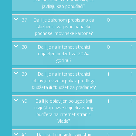
javljaju kao ponuđači?
37
Da li je zakonom propisano da
0
1
službenici za javne nabavke
podnose imovinske kartone?
38
Da li je na internet stranici
0
1
objavljen budžet za 2024.
godinu?
39
Da li je na internet stranici
1
1
objavljen vizelni prikaz predloga
budžeta ili "budžet za građane"?
40
Da li je objavljen polugodišnji
1
1
izvještaj o izvršenju državnog
budžeta na internet stranici
Vlade?
41
Da li se finansijski izvještaji
2
2