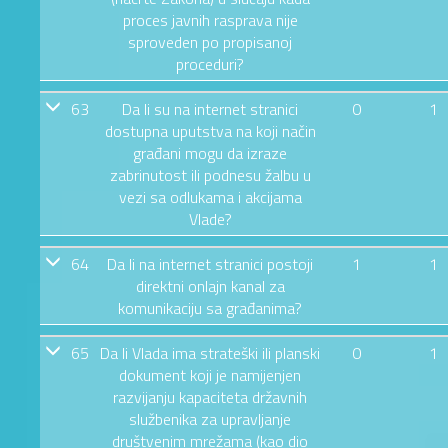
proces javnih rasprava nije
sproveden po propisanoj
proceduri?
63
Da li su na internet stranici
0
1
dostupna uputstva na koji način
građani mogu da izraze
zabrinutost ili podnesu žalbu u
vezi sa odlukama i akcijama
Vlade?
64
Da li na internet stranici postoji
1
1
direktni onlajn kanal za
komunikaciju sa građanima?
65
Da li Vlada ima strateški ili planski
0
1
dokument koji je namijenjen
razvijanju kapaciteta državnih
službenika za upravljanje
društvenim mrežama (kao dio