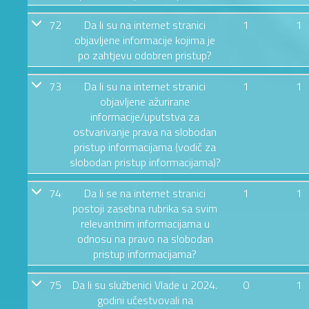
72
Da li su na internet stranici
1
1
objavljene informacije kojima je
po zahtjevu odobren pristup?
73
Da li su na internet stranici
1
1
objavljene ažurirane
informacije/uputstva za
ostvarivanje prava na slobodan
pristup informacijama (vodič za
slobodan pristup informacijama)?
74
Da li se na internet stranici
1
1
postoji zasebna rubrika sa svim
relevantnim informacijama u
odnosu na pravo na slobodan
pristup informacijama?
75
Da li su službenici Vlade u 2024.
0
1
godini učestvovali na