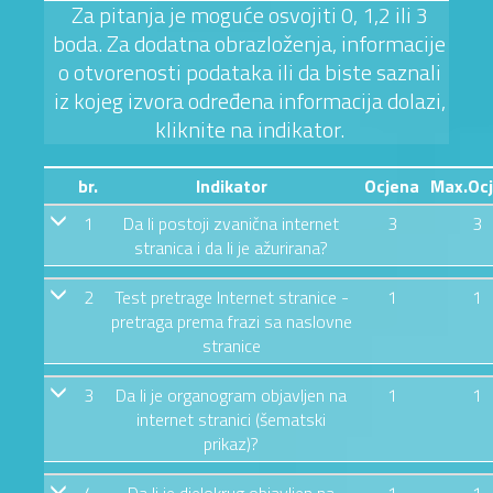
Za pitanja je moguće osvojiti 0, 1,2 ili 3
boda. Za dodatna obrazloženja, informacije
o otvorenosti podataka ili da biste saznali
iz kojeg izvora određena informacija dolazi,
kliknite na indikator.
br.
Indikator
Ocjena
Max.Oc
1
Da li postoji zvanična internet
3
3
stranica i da li je ažurirana?
2
Test pretrage Internet stranice -
1
1
pretraga prema frazi sa naslovne
stranice
3
Da li je organogram objavljen na
1
1
internet stranici (šematski
prikaz)?