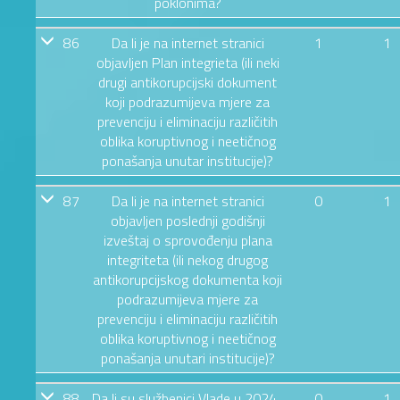
poklonima?
86
Da li je na internet stranici
1
1
objavljen Plan integrieta (ili neki
drugi antikorupcijski dokument
koji podrazumijeva mjere za
prevenciju i eliminaciju različitih
oblika koruptivnog i neetičnog
ponašanja unutar institucije)?
87
Da li je na internet stranici
0
1
objavljen poslednji godišnji
izveštaj o sprovođenju plana
integriteta (ili nekog drugog
antikorupcijskog dokumenta koji
podrazumijeva mjere za
prevenciju i eliminaciju različitih
oblika koruptivnog i neetičnog
ponašanja unutari institucije)?
88
Da li su službenici Vlade u 2024 .
0
1