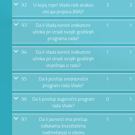
92
U kojoj mjeri Vlada radi analizu
3
3
uticaja propisa (RIA)?
93
Da li Vlada koristi indikatore
1
1
učinka pri izradi svojih godišnjih
programa rada?
94
Da li Vlada koristi indikatore
1
1
učinka pri izradi svojih godišnjih
izvještaja o radu?
95
Da li postoji srednjoročni
1
1
program rada Vlade?
96
Da li postoji dugoročni program
0
1
rada Vlade?
97
Da li javnost ima pristup
1
1
odlukama (rezultatima
nadmetanja) o izboru