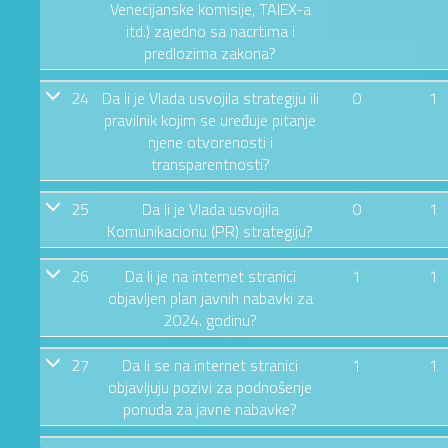
Venecijanske komisije, TAIEX-a
itd.) zajedno sa nacrtima i
predlozima zakona?
24
Da li je Vlada usvojila strategiju ili
0
1
pravilnik kojim se uređuje pitanje
njene otvorenosti i
transparentnosti?
25
Da li je Vlada usvojila
0
1
Komunikacionu (PR) strategiju?
26
Da li je na internet stranici
1
1
objavljen plan javnih nabavki za
2024. godinu?
27
Da li se na internet stranici
1
1
objavljuju pozivi za podnošenje
ponuda za javne nabavke?