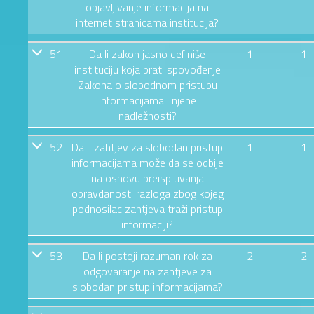
objavljivanje informacija na
internet stranicama institucija?
51
Da li zakon jasno definiše
1
1
instituciju koja prati spovođenje
Zakona o slobodnom pristupu
informacijama i njene
nadležnosti?
52
Da li zahtjev za slobodan pristup
1
1
informacijama može da se odbije
na osnovu preispitivanja
opravdanosti razloga zbog kojeg
podnosilac zahtjeva traži pristup
informaciji?
53
Da li postoji razuman rok za
2
2
odgovaranje na zahtjeve za
slobodan pristup informacijama?