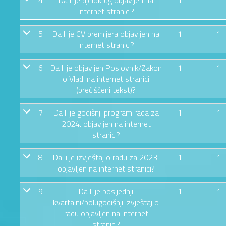
4
Da li je djelokrug objavljen na
1
1
internet stranici?
5
Da li je CV premijera objavljen na
1
1
internet stranici?
6
Da li je objavljen Poslovnik/Zakon
1
1
o Vladi na internet stranici
(prečišćeni tekst)?
7
Da li je godišnji program rada za
1
1
2024. objavljen na internet
stranici?
8
Da li je izvještaj o radu za 2023.
1
1
objavljen na internet stranici?
9
Da li je posljednji
1
1
kvartalni/polugodišnji izvještaj o
radu objavljen na internet
stranici?