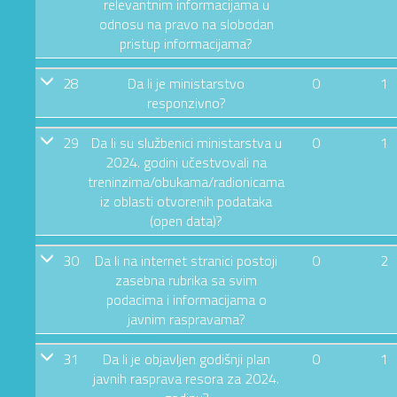
relevantnim informacijama u
odnosu na pravo na slobodan
pristup informacijama?
28
Da li je ministarstvo
0
1
responzivno?
29
Da li su službenici ministarstva u
0
1
2024. godini učestvovali na
treninzima/obukama/radionicama
iz oblasti otvorenih podataka
(open data)?
30
Da li na internet stranici postoji
0
2
zasebna rubrika sa svim
podacima i informacijama o
javnim raspravama?
31
Da li je objavljen godišnji plan
0
1
javnih rasprava resora za 2024.