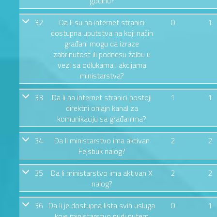
godinu?
32
Da li su na internet stranici
0
1
dostupna uputstva na koji način
građani mogu da izraze
zabrinutost ili podnesu žalbu u
vezi sa odlukama i akcijama
ministarstva?
33
Da li na internet stranici postoji
1
1
direktni onlajn kanal za
komunikaciju sa građanima?
34
Da li ministarstvo ima aktivan
2
2
Fejsbuk nalog?
35
Da li ministarstvo ima aktivan X
2
2
nalog?
36
Da li je dostupna lista svih usluga
0
1
koje ministarstvo nudi putem