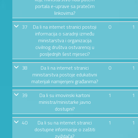
portala e-uprave sa pratećim
linkovima?
37
Da li na internet stranici postoji
0
1
informacija o saradnji između
ministarstva i organizacija
civilnog društva ostvarenoj u
posljednjih šest mjeseci?
38
Da li na internet stranici
0
1
ministarstva postoje edukativni
materijali namijenjeni građanima?
39
Da li su imovinski kartoni
1
1
ministra/ministarke javno
dostupni?
40
Da li su na internet stranici
1
1
dostupne informacije o zaštiti
zviždača?