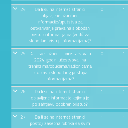
24
Da li su na internet stranici
0
1
objavljene ažurirane
informacije/uputstva za
ostvarivanje prava na slobodan
pristup informacijama (vodič za
slobodan pristup informacijama)?
25
Da li su službenici ministarstva u
0
1
2024. godini učestvovali na
treninzima/obukama/radionicama
iz oblasti slobodnog pristupa
informacijama?
26
Da li su na internet stranici
1
1
objavljene informacije kojima je
po zahtjevu odobren pristup?
27
Da li se na internet stranici
1
1
postoji zasebna rubrika sa svim