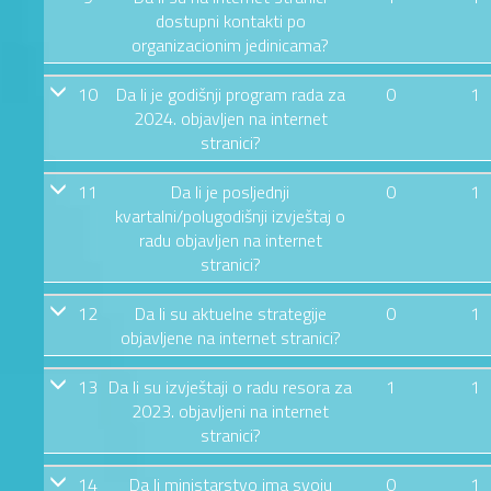
dostupni kontakti po
organizacionim jedinicama?
10
Da li je godišnji program rada za
0
1
2024. objavljen na internet
stranici?
11
Da li je posljednji
0
1
kvartalni/polugodišnji izvještaj o
radu objavljen na internet
stranici?
12
Da li su aktuelne strategije
0
1
objavljene na internet stranici?
13
Da li su izvještaji o radu resora za
1
1
2023. objavljeni na internet
stranici?
14
Da li ministarstvo ima svoju
0
1