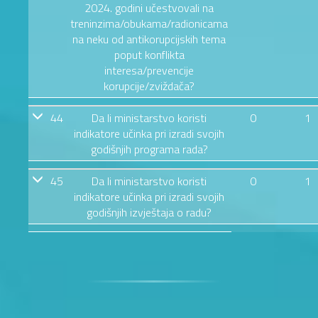
2024. godini učestvovali na
treninzima/obukama/radionicama
na neku od antikorupcijskih tema
poput konflikta
interesa/prevencije
korupcije/zviždača?
44
Da li ministarstvo koristi
0
1
indikatore učinka pri izradi svojih
godišnjih programa rada?
45
Da li ministarstvo koristi
0
1
indikatore učinka pri izradi svojih
godišnjih izvještaja o radu?