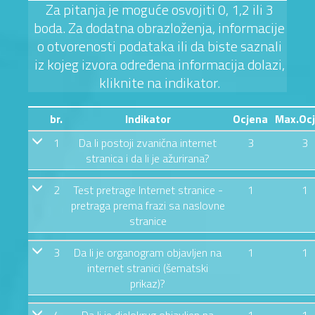
Za pitanja je moguće osvojiti 0, 1,2 ili 3
boda. Za dodatna obrazloženja, informacije
o otvorenosti podataka ili da biste saznali
iz kojeg izvora određena informacija dolazi,
kliknite na indikator.
br.
Indikator
Ocjena
Max.Oc
1
Da li postoji zvanična internet
3
3
stranica i da li je ažurirana?
2
Test pretrage Internet stranice -
1
1
pretraga prema frazi sa naslovne
stranice
3
Da li je organogram objavljen na
1
1
internet stranici (šematski
prikaz)?