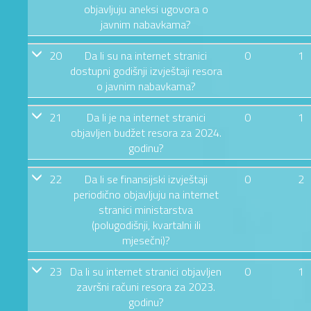
objavljuju aneksi ugovora o
javnim nabavkama?
20
Da li su na internet stranici
0
1
dostupni godišnji izvještaji resora
o javnim nabavkama?
21
Da li je na internet stranici
0
1
objavljen budžet resora za 2024.
godinu?
22
Da li se finansijski izvještaji
0
2
periodično objavljuju na internet
stranici ministarstva
(polugodišnji, kvartalni ili
mjesečni)?
23
Da li su internet stranici objavljen
0
1
završni računi resora za 2023.
godinu?