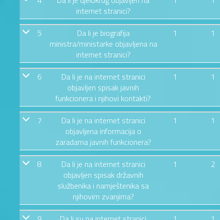
4
Da li je djelokrug objavljen na
1
1
internet stranici?
5
Da li je biografija
1
1
ministra/ministarke objavljena na
internet stranici?
6
Da li je na internet stranici
1
1
objavljen spisak javnih
funkcionera i njihovi kontakti?
7
Da li je na internet stranici
1
1
objavljena informacija o
zaradama javnih funkcionera?
8
Da li je na internet stranici
1
2
objavljen spisak državnih
službenika i namještenika sa
njihovim zvanjima?
9
Da li su na internet stranici
1
1