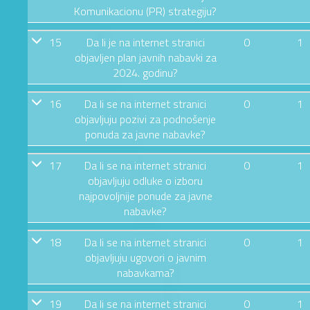
Komunikacionu (PR) strategiju?
15
Da li je na internet stranici
0
1
objavljen plan javnih nabavki za
2024. godinu?
16
Da li se na internet stranici
0
1
objavljuju pozivi za podnošenje
ponuda za javne nabavke?
17
Da li se na internet stranici
0
1
objavljuju odluke o izboru
najpovoljnije ponude za javne
nabavke?
18
Da li se na internet stranici
0
1
objavljuju ugovori o javnim
nabavkama?
19
Da li se na internet stranici
0
1