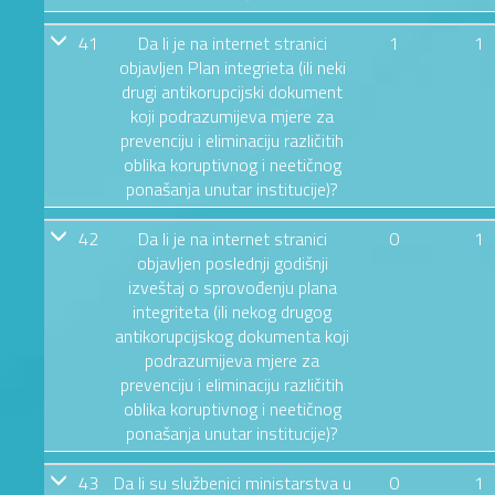
41
Da li je na internet stranici
1
1
objavljen Plan integrieta (ili neki
drugi antikorupcijski dokument
koji podrazumijeva mjere za
prevenciju i eliminaciju različitih
oblika koruptivnog i neetičnog
ponašanja unutar institucije)?
42
Da li je na internet stranici
0
1
objavljen poslednji godišnji
izveštaj o sprovođenju plana
integriteta (ili nekog drugog
antikorupcijskog dokumenta koji
podrazumijeva mjere za
prevenciju i eliminaciju različitih
oblika koruptivnog i neetičnog
ponašanja unutar institucije)?
43
Da li su službenici ministarstva u
0
1