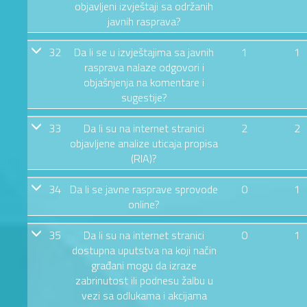
objavljeni izvještaji sa održanih
javnih rasprava?
32
Da li se u izvještajima sa javnih
1
1
rasprava nalaze odgovori i
objašnjenja na komentare i
sugestije?
33
Da li su na internet stranici
2
2
objavljene analize uticaja propisa
(RIA)?
34
Da li se javne rasprave sprovode
0
1
online?
35
Da li su na internet stranici
0
1
dostupna uputstva na koji način
građani mogu da izraze
zabrinutost ili podnesu žalbu u
vezi sa odlukama i akcijama