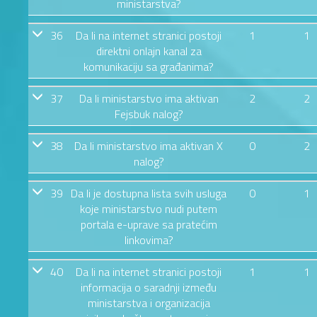
ministarstva?
36
Da li na internet stranici postoji
1
1
direktni onlajn kanal za
komunikaciju sa građanima?
37
Da li ministarstvo ima aktivan
2
2
Fejsbuk nalog?
38
Da li ministarstvo ima aktivan X
0
2
nalog?
39
Da li je dostupna lista svih usluga
0
1
koje ministarstvo nudi putem
portala e-uprave sa pratećim
linkovima?
40
Da li na internet stranici postoji
1
1
informacija o saradnji između
ministarstva i organizacija