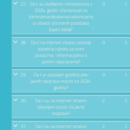
27
Da li su službenici ministarstva u
0
1
2024. godini učestvovali na
treninzima/obukama/radionicama
iz oblasti otvorenih podataka
(open data)?
28
Da li na internet stranici postoji
0
2
zasebna rubrika sa svim
podacima i informacijama o
javnim raspravama?
29
Da li je objavljen godišnji plan
0
1
javnih rasprava resora za 2024.
godinu?
30
Da li su na internet stranici
2
2
objavljeni pozivi na javne
rasprave?
31
Da li su na internet stranici
2
2