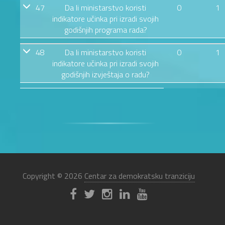
47
Da li ministarstvo koristi
0
1
indikatore učinka pri izradi svojih
godišnjih programa rada?
48
Da li ministarstvo koristi
0
1
indikatore učinka pri izradi svojih
godišnjih izvještaja o radu?
Copyright © 2026
Centar za demokratsku tranziciju