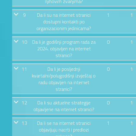
njihovim zvanjima?
9
Da li su na internet stranici
1
1
dostupni kontakti po
organizacionim jedinicama?
10
Da li je godišnji program rada za
0
1
2024. objavljen na internet
stranici?
11
Da li je posljednji
0
1
kvartalni/polugodišnji izvještaj o
radu objavljen na internet
stranici?
12
Da li su aktuelne strategije
0
1
objavljene na internet stranici?
13
Da li se na internet stranici
1
1
objavljuju nacrti i predlozi