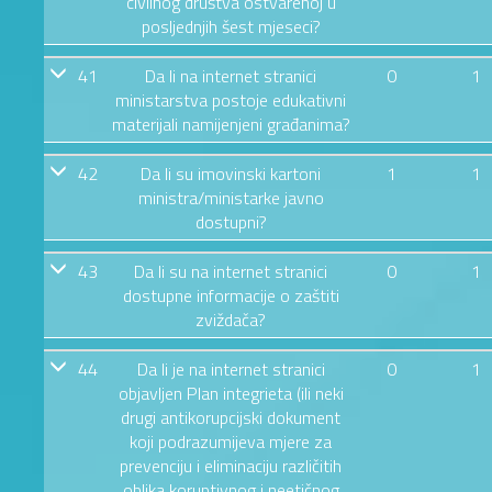
civilnog društva ostvarenoj u
posljednjih šest mjeseci?
41
Da li na internet stranici
0
1
ministarstva postoje edukativni
materijali namijenjeni građanima?
42
Da li su imovinski kartoni
1
1
ministra/ministarke javno
dostupni?
43
Da li su na internet stranici
0
1
dostupne informacije o zaštiti
zviždača?
44
Da li je na internet stranici
0
1
objavljen Plan integrieta (ili neki
drugi antikorupcijski dokument
koji podrazumijeva mjere za
prevenciju i eliminaciju različitih
oblika koruptivnog i neetičnog