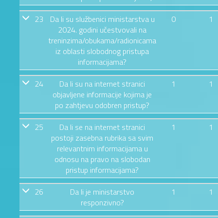
23
Da li su službenici ministarstva u
0
1
2024. godini učestvovali na
treninzima/obukama/radionicama
iz oblasti slobodnog pristupa
informacijama?
24
Da li su na internet stranici
1
1
objavljene informacije kojima je
po zahtjevu odobren pristup?
25
Da li se na internet stranici
1
1
postoji zasebna rubrika sa svim
relevantnim informacijama u
odnosu na pravo na slobodan
pristup informacijama?
26
Da li je ministarstvo
1
1
responzivno?