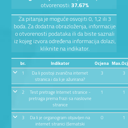
otvorenosti:
37.67%
Za pitanja je moguće osvojiti 0, 1,2 ili 3
boda. Za dodatna obrazloženja, informacije
o otvorenosti podataka ili da biste saznali
iz kojeg izvora određena informacija dolazi,
kliknite na indikator.
br.
Indikator
Ocjena
Max.Oc
1
Da li postoji zvanična internet
3
3
stranica i da li je ažurirana?
2
Test pretrage Internet stranice -
1
1
pretraga prema frazi sa naslovne
stranice
3
Da li je organogram objavljen na
0
1
internet stranici (šematski