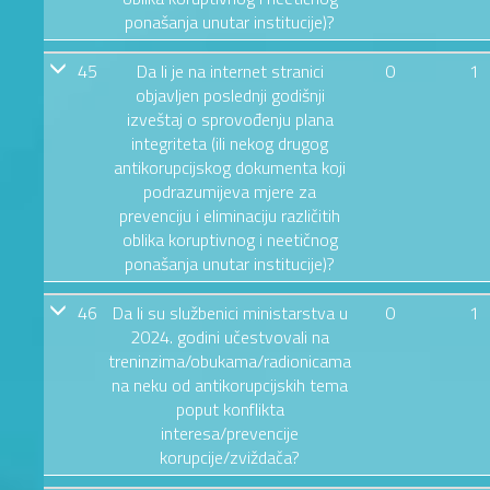
ponašanja unutar institucije)?
45
Da li je na internet stranici
0
1
objavljen poslednji godišnji
izveštaj o sprovođenju plana
integriteta (ili nekog drugog
antikorupcijskog dokumenta koji
podrazumijeva mjere za
prevenciju i eliminaciju različitih
oblika koruptivnog i neetičnog
ponašanja unutar institucije)?
46
Da li su službenici ministarstva u
0
1
2024. godini učestvovali na
treninzima/obukama/radionicama
na neku od antikorupcijskih tema
poput konflikta
interesa/prevencije
korupcije/zviždača?