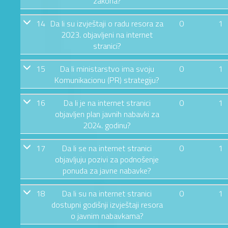
zakona?
14
Da li su izvještaji o radu resora za
0
1
2023. objavljeni na internet
stranici?
15
Da li ministarstvo ima svoju
0
1
Komunikacionu (PR) strategiju?
16
Da li je na internet stranici
0
1
objavljen plan javnih nabavki za
2024. godinu?
17
Da li se na internet stranici
0
1
objavljuju pozivi za podnošenje
ponuda za javne nabavke?
18
Da li su na internet stranici
0
1
dostupni godišnji izvještaji resora
o javnim nabavkama?