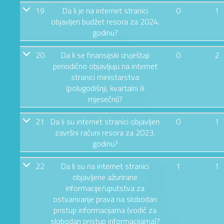
19
Da li je na internet stranici
0
1
objavljen budžet resora za 2024.
godinu?
20
Da li se finansijski izvještaji
0
2
periodično objavljuju na internet
stranici ministarstva
(polugodišnji, kvartalni ili
mjesečni)?
21
Da li su internet stranici objavljen
0
1
završni računi resora za 2023.
godinu?
22
Da li su na internet stranici
1
1
objavljene ažurirane
informacije/uputstva za
ostvarivanje prava na slobodan
pristup informacijama (vodič za
slobodan pristup informacijama)?