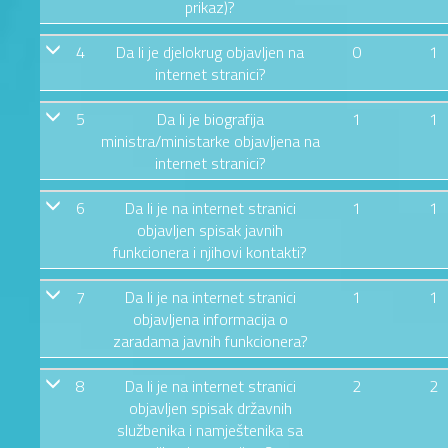
prikaz)?
4
Da li je djelokrug objavljen na
0
1
internet stranici?
5
Da li je biografija
1
1
ministra/ministarke objavljena na
internet stranici?
6
Da li je na internet stranici
1
1
objavljen spisak javnih
funkcionera i njihovi kontakti?
7
Da li je na internet stranici
1
1
objavljena informacija o
zaradama javnih funkcionera?
8
Da li je na internet stranici
2
2
objavljen spisak državnih
službenika i namještenika sa