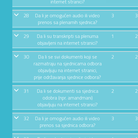
internet stranici?
28
Da li je omogućen audio ili video
3
3
prenos sa plenarnih sjednica?
29
Da li su transkripti sa plenuma
1
2
objavljeni na internet stranici?
30
Da li se svi dokumenti koji se
2
2
razmatraju na sjednicama odbora
objavljuju na internet stranici,
prije održavanja sjednice odbora?
31
Da li se dokumenti sa sjednica
2
2
odobra (npr. amandmani)
objavljuju na internet stranici?
32
Da li je omogućen audio ili video
3
3
prenos sa sjednica odbora?