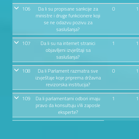
106
Da li su propisane sankcije za
0
1
ministre i druge funkcionere koji
se ne odazvu pozivu za
saslušanja?
107
Da li su na internet stranici
1
1
objavlljeni izvještaji sa
saslušanja?
108
Da li Parlament razmatra sve
0
1
izvještaje koje priprema državna
revizorska institucija?
109
Da li parlamentarni odbori imaju
1
1
pravo da konsultuju i/ili zaposle
eksperte?