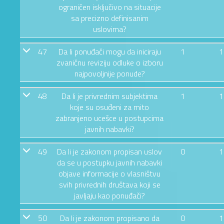
ograničen isključivo na situacije
sa precizno definisanim
uslovima?
47
Da li ponuđači mogu da iniciraju
1
1
zvaničnu reviziju odluke o izboru
najpovoljnije ponude?
48
Da li je privrednim subjektima
1
1
koje su osuđeni za mito
zabranjeno ucešce u postupcima
javnih nabavki?
49
Da li je zakonom propisan uslov
0
1
da se u postupku javnih nabavki
objave informacije o vlasništvu
svih privrednih društava koji se
javljaju kao ponuđači?
50
Da li je zakonom propisano da
0
1