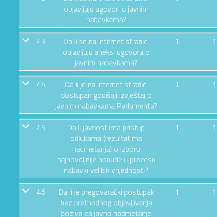
objavljuju ugovori o javnim
nabavkama?
43
Da li se na internet stranici
1
1
objavljuju aneksi ugovora o
javnim nabavkama?
44
Da li je na internet stranici
1
1
dostupan godišnji izvještaj o
javnim nabavkama Parlamenta?
45
Da li javnost ima pristup
1
1
odlukama (rezultatima
nadmetanja) o izboru
najpovoljnije ponude u procesu
nabavki velikih vrijednosti?
46
Da li je pregovarački postupak
1
1
bez prethodnog objavljivanja
poziva za javno nadmetanje