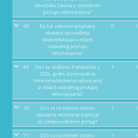
obveznika Zakona o slobodnom
pristupu informacijama?
68
Da li je zakonom propisana
0
1
obaveza sprovođenja
obuka/edukacija u oblasti
slobodnog pristupa
informacijama?
69
Da li su službenici Parlamenta u
1
1
2024. godini učestvovali na
treninzima/obukama/radionicama
iz oblasti slobodnog pristupa
informacijama?
70
Da li su na internet stranici
1
1
objavljene informacije kojima je
po zahtjevu odobren pristup?
71
Da li su na internet stranici
1
1