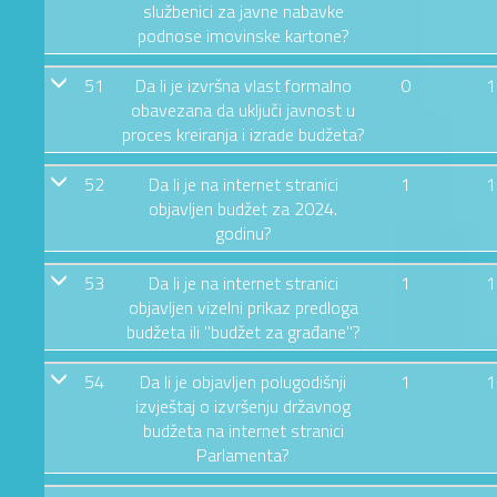
službenici za javne nabavke
podnose imovinske kartone?
51
Da li je izvršna vlast formalno
0
1
obavezana da uključi javnost u
proces kreiranja i izrade budžeta?
52
Da li je na internet stranici
1
1
objavljen budžet za 2024.
godinu?
53
Da li je na internet stranici
1
1
objavljen vizelni prikaz predloga
budžeta ili "budžet za građane"?
54
Da li je objavljen polugodišnji
1
1
izvještaj o izvršenju državnog
budžeta na internet stranici
Parlamenta?