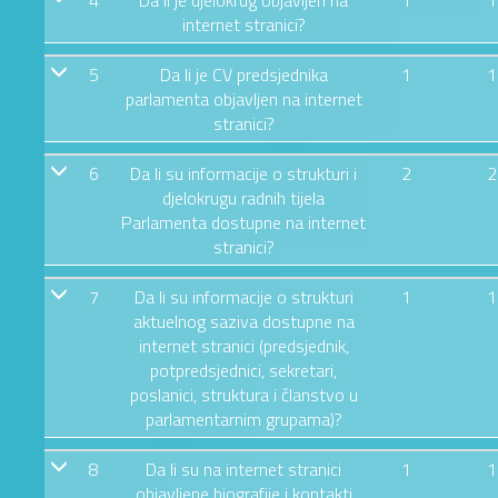
4
Da li je djelokrug objavljen na
1
1
internet stranici?
5
Da li je CV predsjednika
1
1
parlamenta objavljen na internet
stranici?
6
Da li su informacije o strukturi i
2
2
djelokrugu radnih tijela
Parlamenta dostupne na internet
stranici?
7
Da li su informacije o strukturi
1
1
aktuelnog saziva dostupne na
internet stranici (predsjednik,
potpredsjednici, sekretari,
poslanici, struktura i članstvo u
parlamentarnim grupama)?
8
Da li su na internet stranici
1
1
objavljene biografije i kontakti