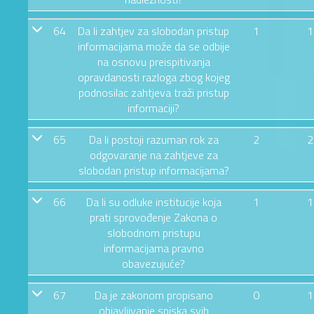
64
Da li zahtjev za slobodan pristup
1
1
informacijama može da se odbije
na osnovu preispitivanja
opravdanosti razloga zbog kojeg
podnosilac zahtjeva traži pristup
informaciji?
65
Da li postoji razuman rok za
2
2
odgovaranje na zahtjeve za
slobodan pristup informacijama?
66
Da li su odluke institucije koja
1
1
prati sprovođenje Zakona o
slobodnom pristupu
informacijama pravno
obavezujuće?
67
Da je zakonom propisano
0
1
objavljivanje spiska svih