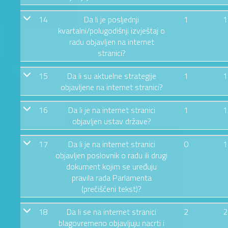
14
Da li je posljednji
1
1
kvartalni/polugodišnji izvještaj o
radu objavljen na internet
stranici?
15
Da li su aktuelne strategije
1
1
objavljene na internet stranici?
16
Da li je na internet stranici
1
1
objavljen ustav države?
17
Da li je na internet stranici
0
1
objavljen poslovnik o radu ili drugi
dokument kojim se uređuju
pravila rada Parlamenta
(prečišćeni tekst)?
18
Da li se na internet stranici
2
2
blagovremeno objavljuju nacrti i