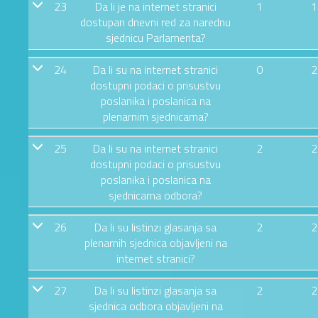
23
Da li je na internet stranici
1
1
dostupan dnevni red za narednu
sjednicu Parlamenta?
24
Da li su na internet stranici
0
2
dostupni podaci o prisustvu
poslanika i poslanica na
plenarnim sjednicama?
25
Da li su na internet stranici
2
2
dostupni podaci o prisustvu
poslanika i poslanica na
sjednicama odbora?
26
Da li su listinzi glasanja sa
2
2
plenarnih sjednica objavljeni na
internet stranici?
27
Da li su listinzi glasanja sa
2
2
sjednica odbora objavljeni na