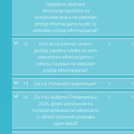
objavljene ažurirane
informacije/uputstva za
ostvarivanje prava na slobodan
pristup informacijama (vodič za
slobodan pristup informacijama)?
72
Da li se na internet stranici
1
1
postoji zasebna rubrika sa svim
relevantnim informacijama u
odnosu na pravo na slobodan
pristup informacijama?
73
Da li je Parlament responzivan?
1
1
74
Da li su službenici Parlamenta u
1
1
2024. godini učestvovali na
treninzima/obukama/radionicama
iz oblasti otvorenih podataka
(open data)?