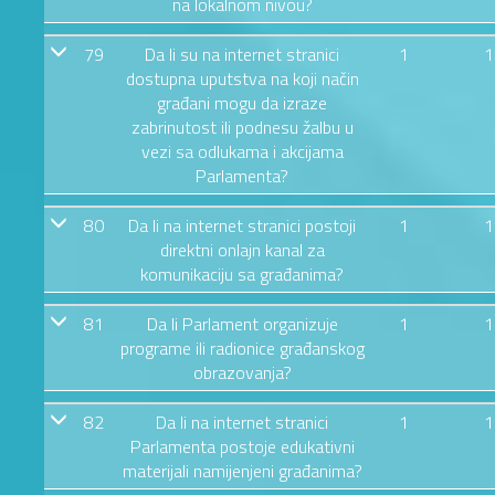
na lokalnom nivou?
79
Da li su na internet stranici
1
1
dostupna uputstva na koji način
građani mogu da izraze
zabrinutost ili podnesu žalbu u
vezi sa odlukama i akcijama
Parlamenta?
80
Da li na internet stranici postoji
1
1
direktni onlajn kanal za
komunikaciju sa građanima?
81
Da li Parlament organizuje
1
1
programe ili radionice građanskog
obrazovanja?
82
Da li na internet stranici
1
1
Parlamenta postoje edukativni
materijali namijenjeni građanima?