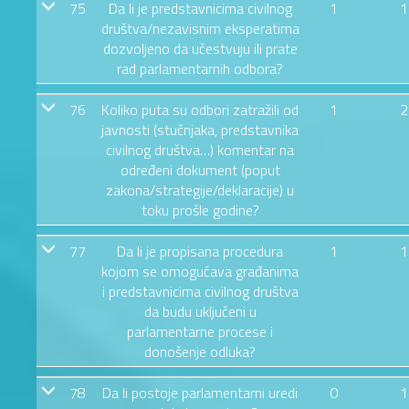
75
Da li je predstavnicima civilnog
1
1
društva/nezavisnim eksperatima
dozvoljeno da učestvuju ili prate
rad parlamentarnih odbora?
76
Koliko puta su odbori zatražili od
1
2
javnosti (stučnjaka, predstavnika
civilnog društva…) komentar na
određeni dokument (poput
zakona/strategije/deklaracije) u
toku prošle godine?
77
Da li je propisana procedura
1
1
kojom se omogućava građanima
i predstavnicima civilnog društva
da budu uključeni u
parlamentarne procese i
donošenje odluka?
78
Da li postoje parlamentarni uredi
0
1