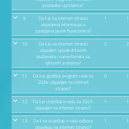
poslanika i poslanica?
9
Da li je na internet stranici
1
1
objavljena informacija o
zaradama javnih funkcionera?
10
Da li je na internet stranici
2
2
objavljen spisak državnih
službenika i namještenika sa
njihovim zvanjima?
11
Da li je godišnji program rada za
0
1
2024. objavljen na internet
stranici?
12
Da li je izvještaj o radu za 2023.
1
1
objavljen na internet stranici?
13
Da li se izvještaji o radu odbora
1
1
objavljuju na internet stranici?