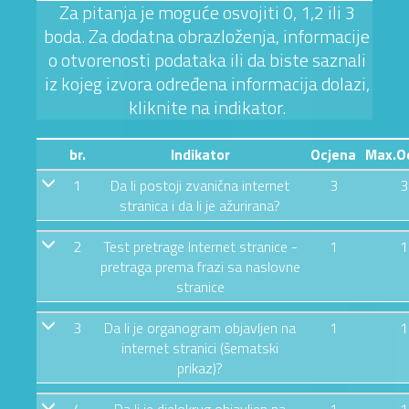
Za pitanja je moguće osvojiti 0, 1,2 ili 3
boda. Za dodatna obrazloženja, informacije
o otvorenosti podataka ili da biste saznali
iz kojeg izvora određena informacija dolazi,
kliknite na indikator.
br.
Indikator
Ocjena
Max.O
1
Da li postoji zvanična internet
3
3
stranica i da li je ažurirana?
2
Test pretrage Internet stranice -
1
1
pretraga prema frazi sa naslovne
stranice
3
Da li je organogram objavljen na
1
1
internet stranici (šematski
prikaz)?