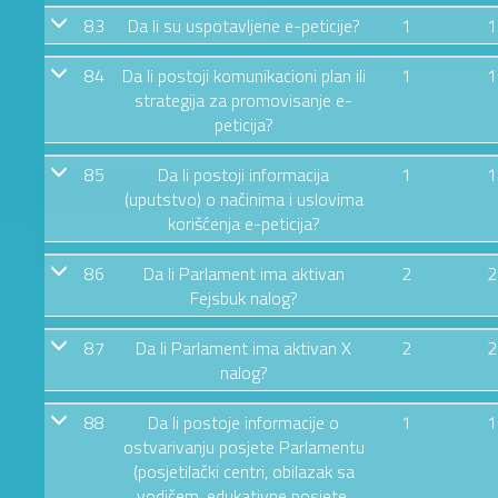
83
Da li su uspotavljene e-peticije?
1
1
84
Da li postoji komunikacioni plan ili
1
1
strategija za promovisanje e-
peticija?
85
Da li postoji informacija
1
1
(uputstvo) o načinima i uslovima
korišćenja e-peticija?
86
Da li Parlament ima aktivan
2
2
Fejsbuk nalog?
87
Da li Parlament ima aktivan X
2
2
nalog?
88
Da li postoje informacije o
1
1
ostvarivanju posjete Parlamentu
(posjetilački centri, obilazak sa
vodičem, edukativne posjete,