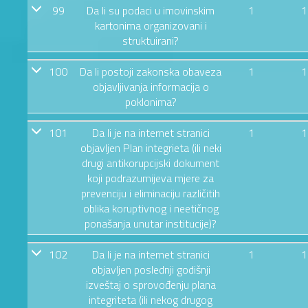
99
Da li su podaci u imovinskim
1
1
kartonima organizovani i
struktuirani?
100
Da li postoji zakonska obaveza
1
1
objavljivanja informacija o
poklonima?
101
Da li je na internet stranici
1
1
objavljen Plan integrieta (ili neki
drugi antikorupcijski dokument
koji podrazumijeva mjere za
prevenciju i eliminaciju različitih
oblika koruptivnog i neetičnog
ponašanja unutar institucije)?
102
Da li je na internet stranici
1
1
objavljen poslednji godišnji
izveštaj o sprovođenju plana
integriteta (ili nekog drugog