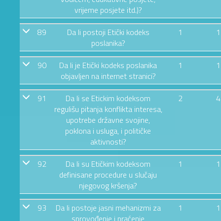
vrijeme posjete itd.)?
89
Da li postoji Etički kodeks
1
1
poslanika?
90
Da li je Etički kodeks poslanika
1
1
objavljen na internet stranici?
91
Da li se Etickim kodeksom
2
4
regulišu pitanja konflikta interesa,
upotrebe državne svojine,
poklona i usluga, i političke
aktivnosti?
92
Da li su Etičkim kodeksom
1
1
definisane procedure u slučaju
njegovog kršenja?
93
Da li postoje jasni mehanizmi za
1
1
sprovođenje i praćenje