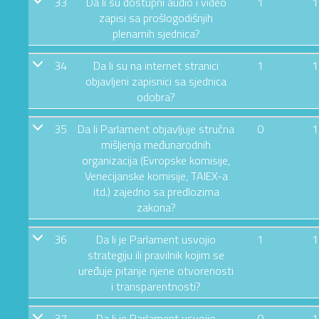
33
Da li su dostupni audio i video
1
1
zapisi sa prošlogodišnjih
plenarnih sjednica?
34
Da li su na internet stranici
1
1
objavljeni zapisnici sa sjednica
odobra?
35
Da li Parlament objavljuje stručna
0
1
mišljenja međunarodnih
organizacija (Evropske komisije,
Venecijanske komisije, TAIEX-a
itd.) zajedno sa predlozima
zakona?
36
Da li je Parlament usvojio
1
1
strategiju ili pravilnik kojim se
uređuje pitanje njene otvorenosti
i transparentnosti?
37
Da li je Parlament usvojio
0
1