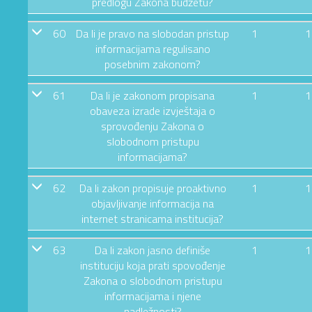
predlogu Zakona budžetu?
60
Da li je pravo na slobodan pristup
1
1
informacijama regulisano
posebnim zakonom?
61
Da li je zakonom propisana
1
1
obaveza izrade izvještaja o
sprovođenju Zakona o
slobodnom pristupu
informacijama?
62
Da li zakon propisuje proaktivno
1
1
objavljivanje informacija na
internet stranicama institucija?
63
Da li zakon jasno definiše
1
1
instituciju koja prati spovođenje
Zakona o slobodnom pristupu
informacijama i njene
nadležnosti?