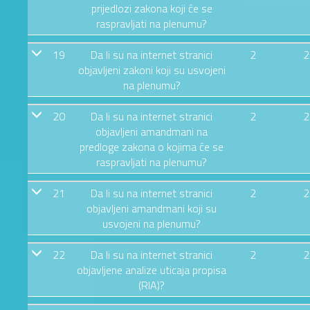
prijedlozi zakona koji će se
raspravljati na plenumu?
19
Da li su na internet stranici
2
2
objavljeni zakoni koji su usvojeni
na plenumu?
20
Da li su na internet stranici
2
2
objavljeni amandmani na
predloge zakona o kojima će se
raspravljati na plenumu?
21
Da li su na internet stranici
2
2
objavljeni amandmani koji su
usvojeni na plenumu?
22
Da li su na internet stranici
2
2
objavljene analize uticaja propisa
(RIA)?