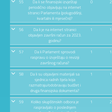
55
Da li se finansijski izvještaji
0
2
periodično objavljuju na internet
stranici Parlamenta (polugodišnji,
kvartalni ili mjesečni)?
56
Da li je na internet stranici
1
1
objavljen završni račun za 2023.
godinu?
57
Da li Parlament sprovodi
1
1
raspravu o izvještaju o reviziji
završnog računa?
58
Da li su objavljeni materijali sa
1
1
sjednica radnih tijela koja
razmatraju/odobravaju budžet i
druga finansijska dokumenta?
59
Koliko skupštinskih odbora je
1
2
raspravljalo o poslednjem