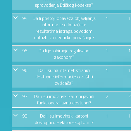
sprovođenja Etičkog kodeksa?
94
Da li postoji obaveza objavljianja
1
1
informacije o konačnim
rezultatima istraga povodom
optužbi za neetičko ponašanje?
95
Da li je lobiranje regulisano
1
1
zakonom?
96
Da li su na internet stranici
1
1
dostupne informacije o zaštiti
zviždača?
97
Da li su imovinski kartoni javnih
2
2
funkcionera javno dostupni?
98
Da li su imovinski kartoni
1
1
dostupni u elektronskoj formi?