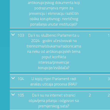
antikorupcijskog dokumenta koji
podrazumijeva mjere za
prevenciju i eliminaciju različitih
oblika koruptivnog i neetičnog
ponašanja unutar institucije)?
103
Da li su službenici Parlamenta u
1
1
2024 . godini učestvovali na
treninzima/obukama/radionicama
na neku od antikorupcijskih tema
poput konflikta
interesa/prevencije
korupcije/zviždača?
104
U kojoj mjeri Parlament radi
1
3
analizu uticaja procesa (RIA)?
105
Da li su na internet stranici
2
2
objavljena pitanja i odgovori sa
premijerskog sata?