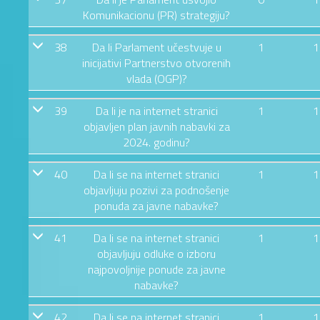
Komunikacionu (PR) strategiju?
38
Da li Parlament učestvuje u
1
1
inicijativi Partnerstvo otvorenih
vlada (OGP)?
39
Da li je na internet stranici
1
1
objavljen plan javnih nabavki za
2024. godinu?
40
Da li se na internet stranici
1
1
objavljuju pozivi za podnošenje
ponuda za javne nabavke?
41
Da li se na internet stranici
1
1
objavljuju odluke o izboru
najpovoljnije ponude za javne
nabavke?
42
Da li se na internet stranici
1
1