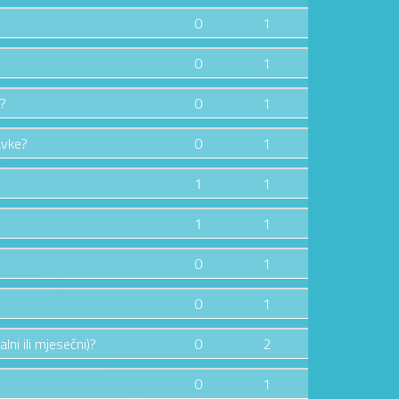
0
1
0
1
e?
0
1
avke?
0
1
1
1
1
1
0
1
0
1
lni ili mjesečni)?
0
2
0
1