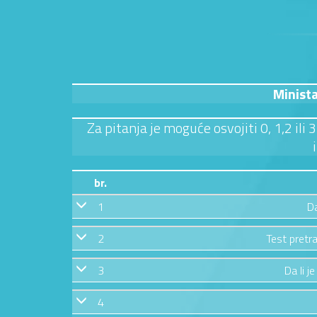
Minista
Za pitanja je moguće osvojiti 0, 1,2 ili
br.
1
Da
2
Test pretra
3
Da li j
4