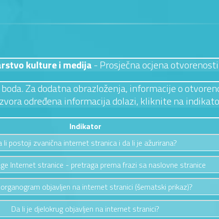
rstvo kulture i medija
- Prosječna ocjena otvorenosti
 3 boda. Za dodatna obrazloženja, informacije o otvoreno
izvora određena informacija dolazi, kliknite na indikato
Indikator
 li postoji zvanična internet stranica i da li je ažurirana?
ge Internet stranice - pretraga prema frazi sa naslovne stranice
e organogram objavljen na internet stranici (šematski prikaz)?
Da li je djelokrug objavljen na internet stranici?