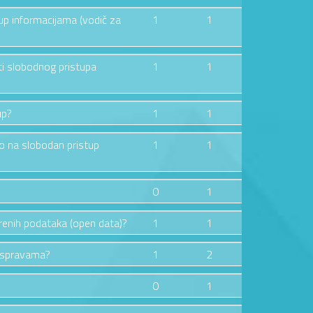
tup informacijama (vodič za
1
1
ti slobodnog pristupa
1
1
up?
1
1
vo na slobodan pristup
1
1
0
1
orenih podataka (open data)?
1
1
raspravama?
1
2
0
1