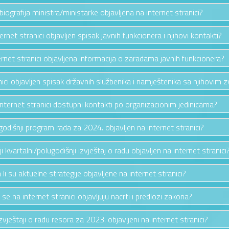
e biografija ministra/ministarke objavljena na internet stranici?
ternet stranici objavljen spisak javnih funkcionera i njihovi kontakti?
ternet stranici objavljena informacija o zaradama javnih funkcionera?
anici objavljen spisak državnih službenika i namještenika sa njihovim 
 internet stranici dostupni kontakti po organizacionim jedinicama?
e godišnji program rada za 2024. objavljen na internet stranici?
nji kvartalni/polugodišnji izvještaj o radu objavljen na internet stranici
 li su aktuelne strategije objavljene na internet stranici?
i se na internet stranici objavljuju nacrti i predlozi zakona?
izvještaji o radu resora za 2023. objavljeni na internet stranici?