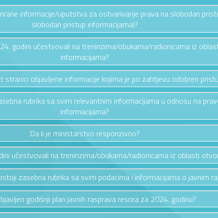
ažurirane informacije/uputstva za ostvarivanje prava na slobodan pris
slobodan pristup informacijama)?
2024. godini učestvovali na treninzima/obukama/radionicama iz oblas
informacijama?
et stranici objavljene informacije kojima je po zahtjevu odobren prist
i zasebna rubrika sa svim relevantnim informacijama u odnosu na pra
informacijama?
Da li je ministarstvo responzivno?
odini učestvovali na treninzima/obukama/radionicama iz oblasti otv
i postoji zasebna rubrika sa svim podacima i informacijama o javnim 
 objavljen godišnji plan javnih rasprava resora za 2024. godinu?