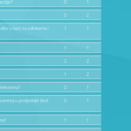
estije?
0
1
0
2
žalbu u vezi sa odlukama i
1
1
1
1
2
2
1
2
 linkovima?
0
1
tvarenoj u posljednjih šest
0
1
ima?
1
1