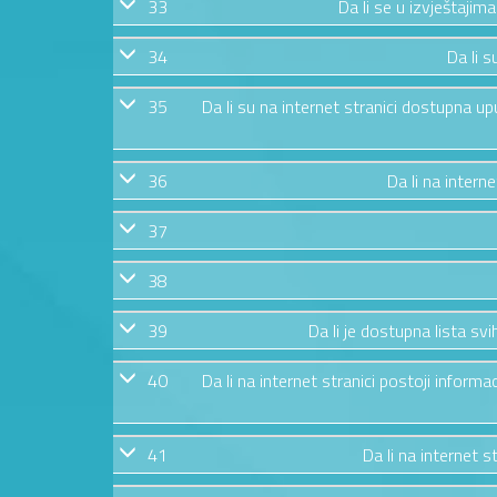
33
Da li se u izvještajim
34
Da li s
35
Da li su na internet stranici dostupna u
36
Da li na intern
37
38
39
Da li je dostupna lista s
40
Da li na internet stranici postoji informa
41
Da li na internet 