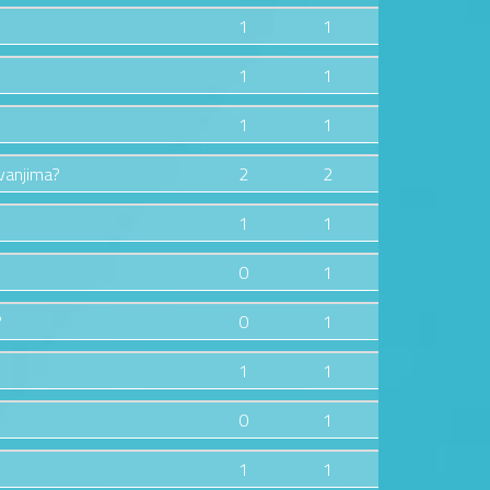
1
1
1
1
1
1
zvanjima?
2
2
1
1
0
1
?
0
1
1
1
0
1
1
1