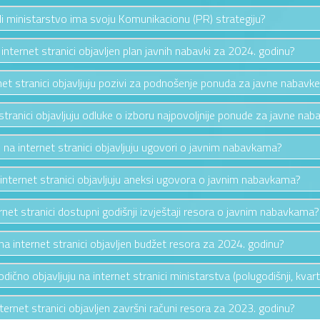
li ministarstvo ima svoju Komunikacionu (PR) strategiju?
a internet stranici objavljen plan javnih nabavki za 2024. godinu?
rnet stranici objavljuju pozivi za podnošenje ponuda za javne nabavk
 stranici objavljuju odluke o izboru najpovoljnije ponude za javne nab
e na internet stranici objavljuju ugovori o javnim nabavkama?
 internet stranici objavljuju aneksi ugovora o javnim nabavkama?
ernet stranici dostupni godišnji izvještaji resora o javnim nabavkama?
e na internet stranici objavljen budžet resora za 2024. godinu?
riodično objavljuju na internet stranici ministarstva (polugodišnji, kvarta
nternet stranici objavljen završni računi resora za 2023. godinu?