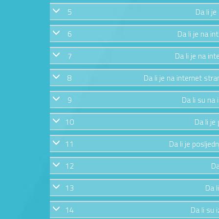
5
Da li j
6
Da li je na in
7
Da li je na in
8
Da li je na internet str
9
Da li su na
10
Da li j
11
Da li je posljed
12
Da
13
Da l
14
Da li su 