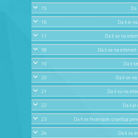
15
Da 
16
Da li je n
17
Da li se na inte
18
Da li se na internet
19
Da li s
20
Da li se na
21
Da li su na int
22
Da li j
23
Da li se finansijski izvještaji pe
24
Da li su i