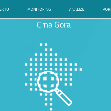
EKTU
MONITORING
ANALIZE
POR
Crna Gora