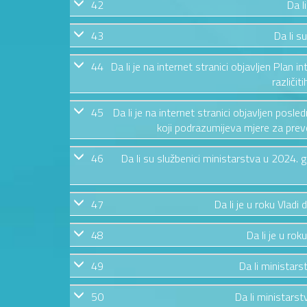
42
Da l
43
Da li s
44
Da li je na internet stranici objavljen Plan i
različit
45
Da li je na internet stranici objavljen posl
koji podrazumijeva mjere za preven
46
Da li su službenici ministarstva u 2024.
47
Da li je u roku Vladi
48
Da li je u rok
49
Da li ministars
50
Da li ministarstv