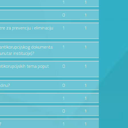
1
1
0
1
ere za prevenciju i eliminaciju
1
1
og antikorupcijskog dokumenta
1
1
nutar institucije)?
ntikorupcijskih tema poput
0
1
odinu?
0
1
1
1
0
1
?
1
1