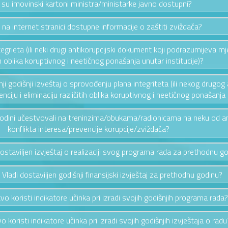
i su imovinski kartoni ministra/ministarke javno dostupni?
u na internet stranici dostupne informacije o zaštiti zviždača?
ntegrieta (ili neki drugi antikorupcijski dokument koji podrazumijeva mj
ih oblika koruptivnog i neetičnog ponašanja unutar institucije)?
ednji godišnji izveštaj o sprovođenju plana integriteta (ili nekog drug
ciju i eliminaciju različitih oblika koruptivnog i neetičnog ponašanja u
 godini učestvovali na treninzima/obukama/radionicama na neku od a
konflikta interesa/prevencije korupcije/zviždača?
 dostaviljen izvještaj o realizaciji svog programa rada za prethodnu g
u Vladi dostaviljen godišnji finansijski izvještaj za prethodnu godinu?
tvo koristi indikatore učinka pri izradi svojih godišnjih programa rada?
o koristi indikatore učinka pri izradi svojih godišnjih izvještaja o radu