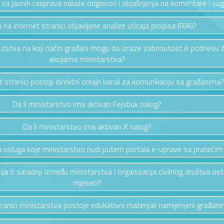
a sa javnih rasprava nalaze odgovori i objašnjenja na komentare i sug
u na internet stranici objavljene analize uticaja propisa (RIA)?
putstva na koji način građani mogu da izraze zabrinutost ili podnesu 
akcijama ministarstva?
et stranici postoji direktni onlajn kanal za komunikaciju sa građanima?
Da li ministarstvo ima aktivan Fejsbuk nalog?
Da li ministarstvo ima aktivan X nalog?
vih usluga koje ministarstvo nudi putem portala e-uprave sa pratećim
cija o saradnji između ministarstva i organizacija civilnog društva os
mjeseci?
stranici ministarstva postoje edukativni materijali namijenjeni građan