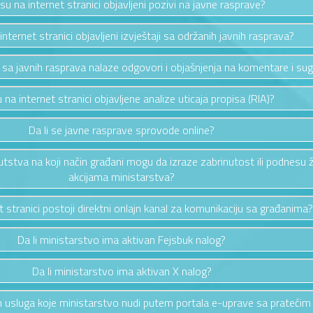
 su na internet stranici objavljeni pozivi na javne rasprave?
 internet stranici objavljeni izvještaji sa održanih javnih rasprava?
a sa javnih rasprava nalaze odgovori i objašnjenja na komentare i sug
u na internet stranici objavljene analize uticaja propisa (RIA)?
Da li se javne rasprave sprovode online?
putstva na koji način građani mogu da izraze zabrinutost ili podnesu 
akcijama ministarstva?
et stranici postoji direktni onlajn kanal za komunikaciju sa građanima?
Da li ministarstvo ima aktivan Fejsbuk nalog?
Da li ministarstvo ima aktivan X nalog?
vih usluga koje ministarstvo nudi putem portala e-uprave sa pratećim