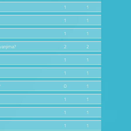
1
1
1
1
1
1
zvanjima?
2
2
1
1
1
1
?
0
1
1
1
1
1
1
1