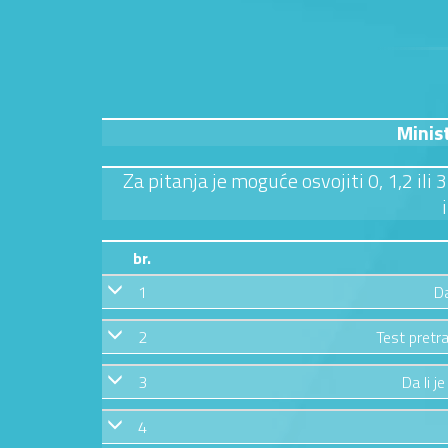
Minis
Za pitanja je moguće osvojiti 0, 1,2 ili
br.
1
Da
2
Test pretra
3
Da li j
4