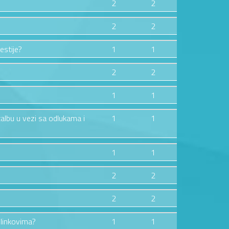
2
2
2
2
estije?
1
1
2
2
1
1
žalbu u vezi sa odlukama i
1
1
1
1
2
2
2
2
 linkovima?
1
1