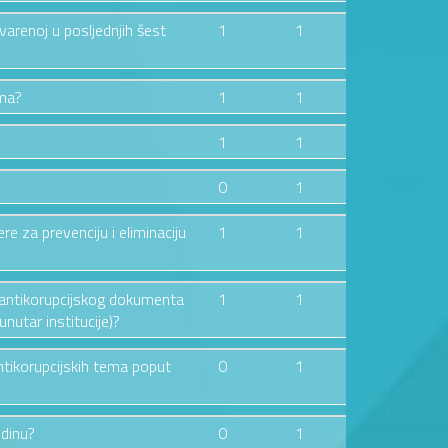
tvarenoj u posljednjih šest
1
1
ima?
1
1
1
1
0
1
ere za prevenciju i eliminaciju
1
1
og antikorupcijskog dokumenta
1
1
nutar institucije)?
ntikorupcijskih tema poput
0
1
odinu?
0
1