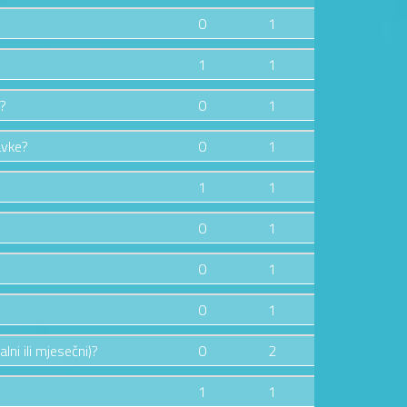
0
1
1
1
e?
0
1
avke?
0
1
1
1
0
1
0
1
0
1
lni ili mjesečni)?
0
2
1
1