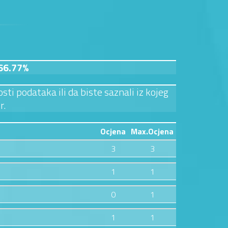
66.77%
sti podataka ili da biste saznali iz kojeg
r.
Ocjena
Max.Ocjena
3
3
1
1
0
1
1
1