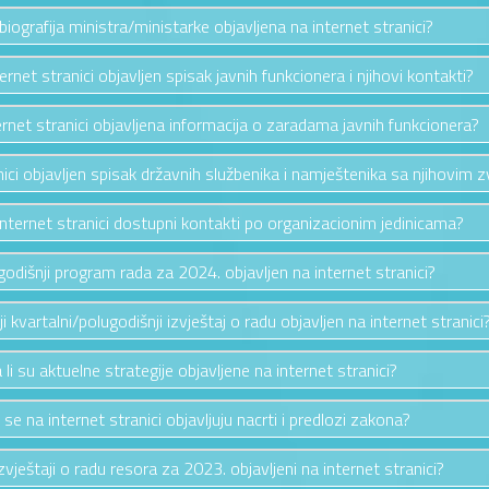
e biografija ministra/ministarke objavljena na internet stranici?
ternet stranici objavljen spisak javnih funkcionera i njihovi kontakti?
ternet stranici objavljena informacija o zaradama javnih funkcionera?
anici objavljen spisak državnih službenika i namještenika sa njihovim 
 internet stranici dostupni kontakti po organizacionim jedinicama?
e godišnji program rada za 2024. objavljen na internet stranici?
nji kvartalni/polugodišnji izvještaj o radu objavljen na internet stranici
 li su aktuelne strategije objavljene na internet stranici?
i se na internet stranici objavljuju nacrti i predlozi zakona?
izvještaji o radu resora za 2023. objavljeni na internet stranici?