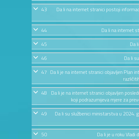
43
Da li na internet stranici postoji informa
44
Da li na internet 
45
Da l
46
Da li s
47
Da li je na internet stranici objavljen Plan i
različit
48
Da li je na internet stranici objavljen posl
koji podrazumijeva mjere za preven
49
Da li su službenici ministarstva u 2024.
50
Da li je u roku Vladi