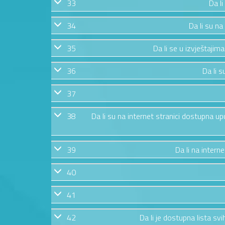
33
Da li
34
Da li su na
35
Da li se u izvještajim
36
Da li s
37
38
Da li su na internet stranici dostupna u
39
Da li na intern
40
41
42
Da li je dostupna lista s