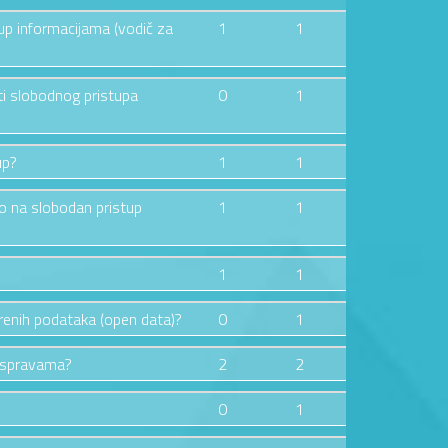
tup informacijama (vodič za
1
1
ti slobodnog pristupa
0
1
up?
1
1
vo na slobodan pristup
1
1
1
1
orenih podataka (open data)?
0
1
raspravama?
2
2
0
1