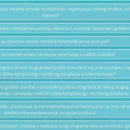
cija o saradnji između ministarstva i organizacija civilnog društva os
mjeseci?
stranici ministarstva postoje edukativni materijali namijenjeni građan
i su imovinski kartoni ministra/ministarke javno dostupni?
u na internet stranici dostupne informacije o zaštiti zviždača?
ntegrieta (ili neki drugi antikorupcijski dokument koji podrazumijeva mj
ih oblika koruptivnog i neetičnog ponašanja unutar institucije)?
ednji godišnji izveštaj o sprovođenju plana integriteta (ili nekog drug
ciju i eliminaciju različitih oblika koruptivnog i neetičnog ponašanja u
 godini učestvovali na treninzima/obukama/radionicama na neku od a
konflikta interesa/prevencije korupcije/zviždača?
 dostaviljen izvještaj o realizaciji svog programa rada za prethodnu g