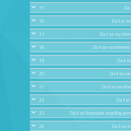
15
Da 
16
Da li je n
17
Da li se na inte
18
Da li se na internet
19
Da li s
20
Da li se na
21
Da li su na int
22
Da li j
23
Da li se finansijski izvještaji pe
24
Da li su i