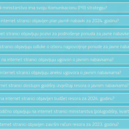
li ministarstvo ima svoju Komunikacionu (PR) strategiju?
a internet stranici objavljen plan javnih nabavki za 2024. godinu?
rnet stranici objavljuju pozivi za podnošenje ponuda za javne nabavk
 stranici objavljuju odluke o izboru najpovoljnije ponude za javne nab
e na internet stranici objavljuju ugovori o javnim nabavkama?
 internet stranici objavljuju aneksi ugovora o javnim nabavkama?
ernet stranici dostupni godišnji izvještaji resora o javnim nabavkama?
e na internet stranici objavljen budžet resora za 2024. godinu?
riodično objavljuju na internet stranici ministarstva (polugodišnji, kvarta
nternet stranici objavljen završni računi resora za 2023. godinu?