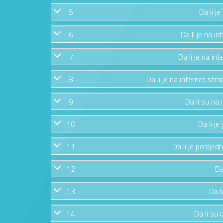
5
Da li j
6
Da li je na in
7
Da li je na in
8
Da li je na internet str
9
Da li su na
10
Da li j
11
Da li je posljed
12
Da
13
Da l
14
Da li su 