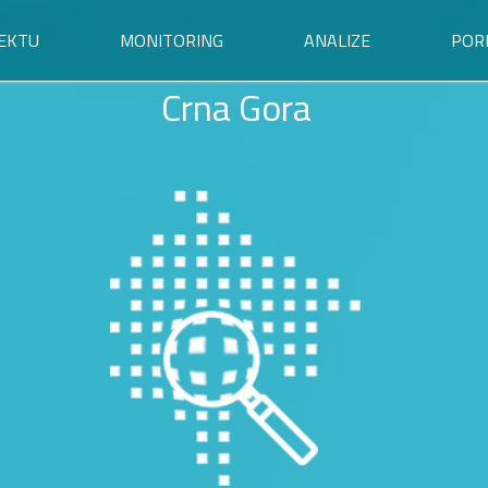
EKTU
MONITORING
ANALIZE
POR
Crna Gora