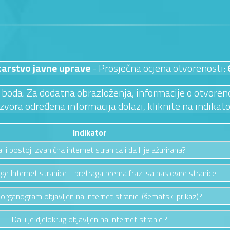
tarstvo javne uprave
- Prosječna ocjena otvorenosti:
 3 boda. Za dodatna obrazloženja, informacije o otvoreno
izvora određena informacija dolazi, kliknite na indikato
Indikator
 li postoji zvanična internet stranica i da li je ažurirana?
ge Internet stranice - pretraga prema frazi sa naslovne stranice
e organogram objavljen na internet stranici (šematski prikaz)?
Da li je djelokrug objavljen na internet stranici?