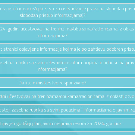
ažurirane informacije/uputstva za ostvarivanje prava na slobodan pris
slobodan pristup informacijama)?
2024. godini učestvovali na treninzima/obukama/radionicama iz oblas
informacijama?
et stranici objavljene informacije kojima je po zahtjevu odobren prist
i zasebna rubrika sa svim relevantnim informacijama u odnosu na pra
informacijama?
Da li je ministarstvo responzivno?
odini učestvovali na treninzima/obukama/radionicama iz oblasti otv
i postoji zasebna rubrika sa svim podacima i informacijama o javnim 
 objavljen godišnji plan javnih rasprava resora za 2024. godinu?