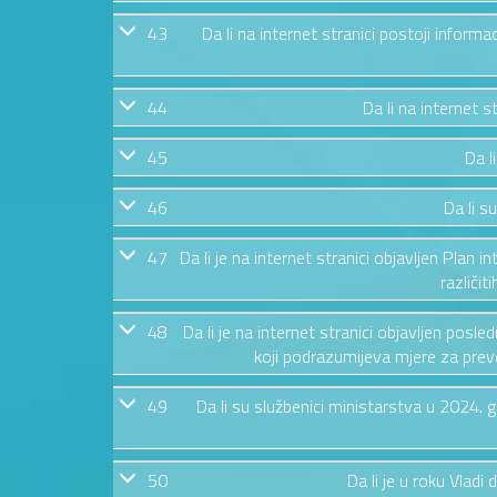
43
Da li na internet stranici postoji informa
44
Da li na internet 
45
Da l
46
Da li s
47
Da li je na internet stranici objavljen Plan i
različit
48
Da li je na internet stranici objavljen posl
koji podrazumijeva mjere za preven
49
Da li su službenici ministarstva u 2024.
50
Da li je u roku Vladi