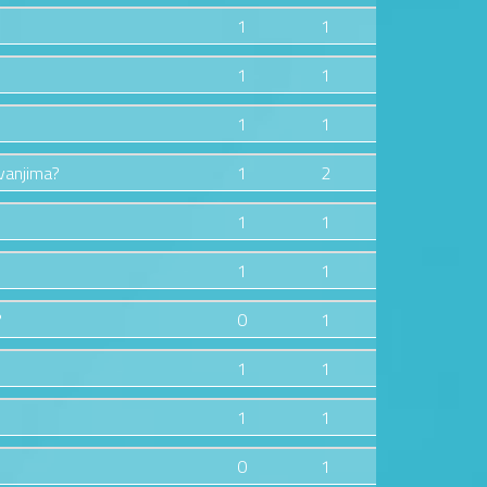
1
1
1
1
1
1
zvanjima?
1
2
1
1
1
1
?
0
1
1
1
1
1
0
1