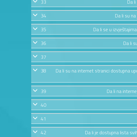
33
Da li
34
Da li su na
35
Da li se u izvještajim
36
Da li s
37
38
Da li su na internet stranici dostupna u
39
Da li na intern
40
41
42
Da li je dostupna lista s