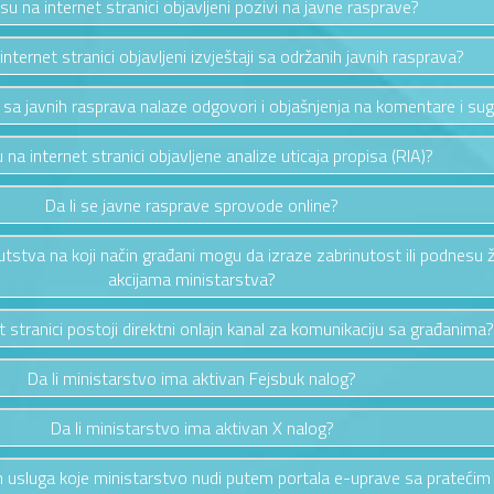
 su na internet stranici objavljeni pozivi na javne rasprave?
 internet stranici objavljeni izvještaji sa održanih javnih rasprava?
a sa javnih rasprava nalaze odgovori i objašnjenja na komentare i sug
u na internet stranici objavljene analize uticaja propisa (RIA)?
Da li se javne rasprave sprovode online?
putstva na koji način građani mogu da izraze zabrinutost ili podnesu 
akcijama ministarstva?
et stranici postoji direktni onlajn kanal za komunikaciju sa građanima?
Da li ministarstvo ima aktivan Fejsbuk nalog?
Da li ministarstvo ima aktivan X nalog?
vih usluga koje ministarstvo nudi putem portala e-uprave sa pratećim