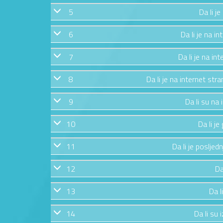
5
Da li j
6
Da li je na in
7
Da li je na in
8
Da li je na internet str
9
Da li su na
10
Da li j
11
Da li je posljed
12
Da
13
Da l
14
Da li su 