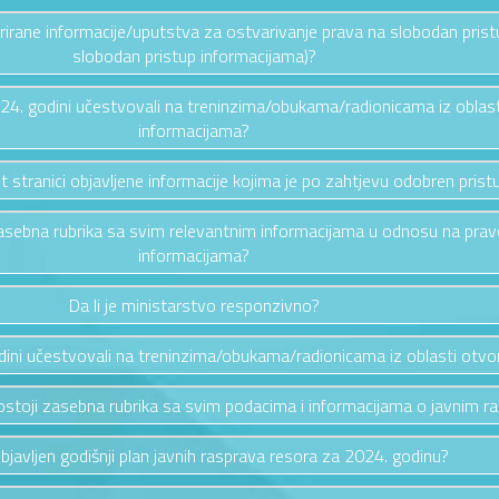
ažurirane informacije/uputstva za ostvarivanje prava na slobodan pris
slobodan pristup informacijama)?
2024. godini učestvovali na treninzima/obukama/radionicama iz oblas
informacijama?
et stranici objavljene informacije kojima je po zahtjevu odobren prist
i zasebna rubrika sa svim relevantnim informacijama u odnosu na pra
informacijama?
Da li je ministarstvo responzivno?
odini učestvovali na treninzima/obukama/radionicama iz oblasti otv
i postoji zasebna rubrika sa svim podacima i informacijama o javnim 
 objavljen godišnji plan javnih rasprava resora za 2024. godinu?