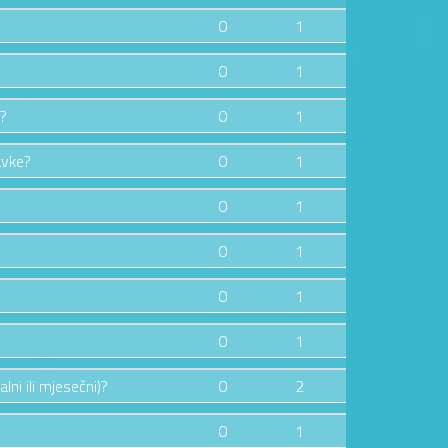
0
1
0
1
e?
0
1
avke?
0
1
0
1
0
1
0
1
0
1
lni ili mjesečni)?
0
2
0
1