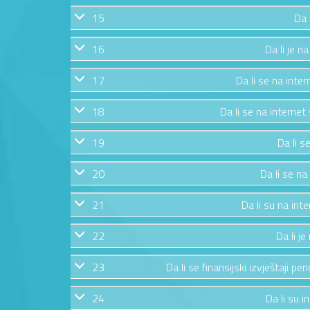
15
Da 
16
Da li je n
17
Da li se na inte
18
Da li se na internet
19
Da li s
20
Da li se na
21
Da li su na int
22
Da li j
23
Da li se finansijski izvještaji pe
24
Da li su i