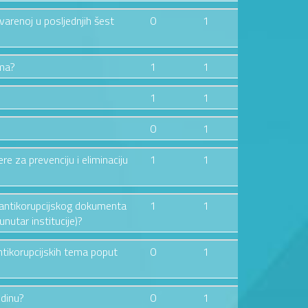
tvarenoj u posljednjih šest
0
1
ima?
1
1
1
1
0
1
ere za prevenciju i eliminaciju
1
1
og antikorupcijskog dokumenta
1
1
nutar institucije)?
ntikorupcijskih tema poput
0
1
odinu?
0
1