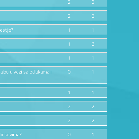
2
2
2
2
estije?
1
1
1
2
1
1
žalbu u vezi sa odlukama i
0
1
1
1
2
2
2
2
 linkovima?
0
1