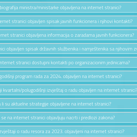
e biografija ministra/ministarke objavljena na internet stranici?
ternet stranici objavljen spisak javnih funkcionera i njihovi kontakti?
ternet stranici objavljena informacija o zaradama javnih funkcionera?
anici objavljen spisak državnih službenika i namještenika sa njihovim 
 internet stranici dostupni kontakti po organizacionim jedinicama?
e godišnji program rada za 2024. objavljen na internet stranici?
nji kvartalni/polugodišnji izvještaj o radu objavljen na internet stranici
 li su aktuelne strategije objavljene na internet stranici?
i se na internet stranici objavljuju nacrti i predlozi zakona?
izvještaji o radu resora za 2023. objavljeni na internet stranici?