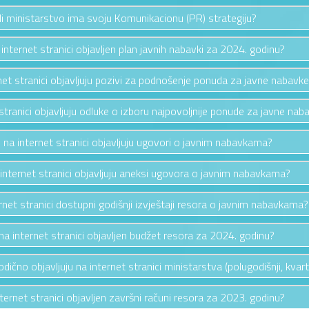
li ministarstvo ima svoju Komunikacionu (PR) strategiju?
a internet stranici objavljen plan javnih nabavki za 2024. godinu?
rnet stranici objavljuju pozivi za podnošenje ponuda za javne nabavk
 stranici objavljuju odluke o izboru najpovoljnije ponude za javne nab
e na internet stranici objavljuju ugovori o javnim nabavkama?
 internet stranici objavljuju aneksi ugovora o javnim nabavkama?
ernet stranici dostupni godišnji izvještaji resora o javnim nabavkama?
e na internet stranici objavljen budžet resora za 2024. godinu?
riodično objavljuju na internet stranici ministarstva (polugodišnji, kvarta
nternet stranici objavljen završni računi resora za 2023. godinu?