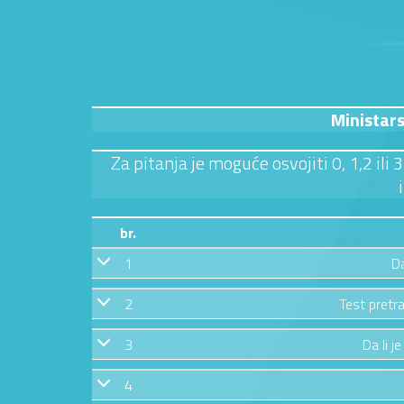
Ministar
Za pitanja je moguće osvojiti 0, 1,2 ili
br.
1
Da
2
Test pretra
3
Da li j
4