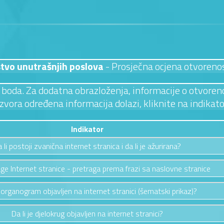
stvo unutrašnjih poslova
- Prosječna ocjena otvoreno
 3 boda. Za dodatna obrazloženja, informacije o otvoreno
izvora određena informacija dolazi, kliknite na indikato
Indikator
 li postoji zvanična internet stranica i da li je ažurirana?
ge Internet stranice - pretraga prema frazi sa naslovne stranice
e organogram objavljen na internet stranici (šematski prikaz)?
Da li je djelokrug objavljen na internet stranici?