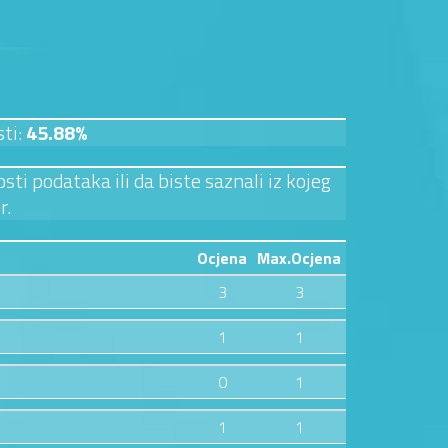
sti:
45.88%
sti podataka ili da biste saznali iz kojeg
r.
Ocjena
Max.Ocjena
3
3
1
1
0
1
1
1