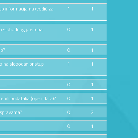
tup informacijama (vodič za
1
1
ti slobodnog pristupa
0
1
up?
0
1
vo na slobodan pristup
1
1
0
1
orenih podataka (open data)?
0
1
raspravama?
0
2
0
1