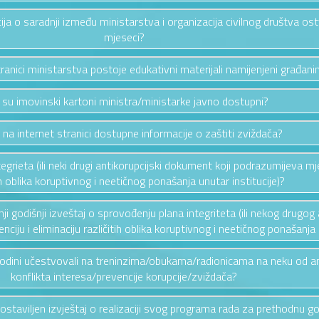
cija o saradnji između ministarstva i organizacija civilnog društva os
mjeseci?
stranici ministarstva postoje edukativni materijali namijenjeni građan
i su imovinski kartoni ministra/ministarke javno dostupni?
u na internet stranici dostupne informacije o zaštiti zviždača?
ntegrieta (ili neki drugi antikorupcijski dokument koji podrazumijeva mj
ih oblika koruptivnog i neetičnog ponašanja unutar institucije)?
ednji godišnji izveštaj o sprovođenju plana integriteta (ili nekog drug
ciju i eliminaciju različitih oblika koruptivnog i neetičnog ponašanja u
 godini učestvovali na treninzima/obukama/radionicama na neku od a
konflikta interesa/prevencije korupcije/zviždača?
 dostaviljen izvještaj o realizaciji svog programa rada za prethodnu g