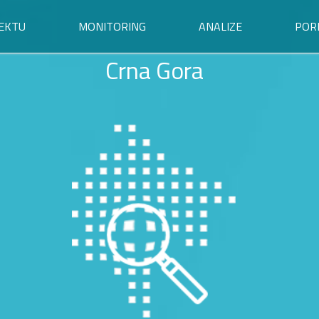
EKTU
MONITORING
ANALIZE
POR
Crna Gora