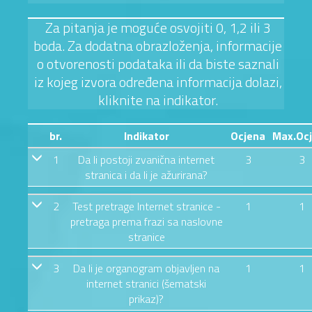
Za pitanja je moguće osvojiti 0, 1,2 ili 3
boda. Za dodatna obrazloženja, informacije
o otvorenosti podataka ili da biste saznali
iz kojeg izvora određena informacija dolazi,
kliknite na indikator.
br.
Indikator
Ocjena
Max.Oc
1
Da li postoji zvanična internet
3
3
stranica i da li je ažurirana?
2
Test pretrage Internet stranice -
1
1
pretraga prema frazi sa naslovne
stranice
3
Da li je organogram objavljen na
1
1
internet stranici (šematski
prikaz)?