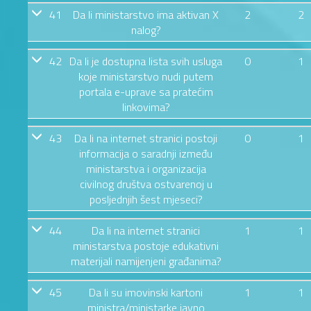
41
Da li ministarstvo ima aktivan X
2
2
nalog?
42
Da li je dostupna lista svih usluga
0
1
koje ministarstvo nudi putem
portala e-uprave sa pratećim
linkovima?
43
Da li na internet stranici postoji
0
1
informacija o saradnji između
ministarstva i organizacija
civilnog društva ostvarenoj u
posljednjih šest mjeseci?
44
Da li na internet stranici
1
1
ministarstva postoje edukativni
materijali namijenjeni građanima?
45
Da li su imovinski kartoni
1
1
ministra/ministarke javno