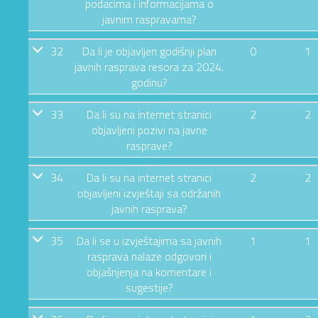
podacima i informacijama o
javnim raspravama?
32
Da li je objavljen godišnji plan
0
1
javnih rasprava resora za 2024.
godinu?
33
Da li su na internet stranici
2
2
objavljeni pozivi na javne
rasprave?
34
Da li su na internet stranici
2
2
objavljeni izvještaji sa održanih
javnih rasprava?
35
Da li se u izvještajima sa javnih
1
1
rasprava nalaze odgovori i
objašnjenja na komentare i
sugestije?