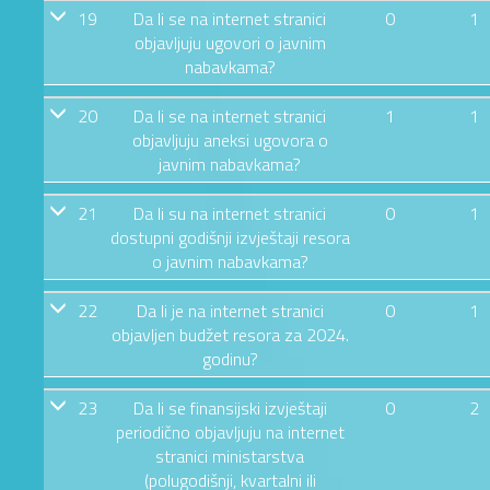
19
Da li se na internet stranici
0
1
objavljuju ugovori o javnim
nabavkama?
20
Da li se na internet stranici
1
1
objavljuju aneksi ugovora o
javnim nabavkama?
21
Da li su na internet stranici
0
1
dostupni godišnji izvještaji resora
o javnim nabavkama?
22
Da li je na internet stranici
0
1
objavljen budžet resora za 2024.
godinu?
23
Da li se finansijski izvještaji
0
2
periodično objavljuju na internet
stranici ministarstva
(polugodišnji, kvartalni ili