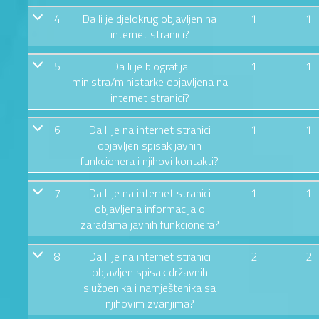
4
Da li je djelokrug objavljen na
1
1
internet stranici?
5
Da li je biografija
1
1
ministra/ministarke objavljena na
internet stranici?
6
Da li je na internet stranici
1
1
objavljen spisak javnih
funkcionera i njihovi kontakti?
7
Da li je na internet stranici
1
1
objavljena informacija o
zaradama javnih funkcionera?
8
Da li je na internet stranici
2
2
objavljen spisak državnih
službenika i namještenika sa
njihovim zvanjima?