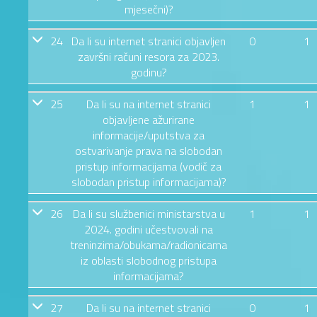
mjesečni)?
24
Da li su internet stranici objavljen
0
1
završni računi resora za 2023.
godinu?
25
Da li su na internet stranici
1
1
objavljene ažurirane
informacije/uputstva za
ostvarivanje prava na slobodan
pristup informacijama (vodič za
slobodan pristup informacijama)?
26
Da li su službenici ministarstva u
1
1
2024. godini učestvovali na
treninzima/obukama/radionicama
iz oblasti slobodnog pristupa
informacijama?
27
Da li su na internet stranici
0
1