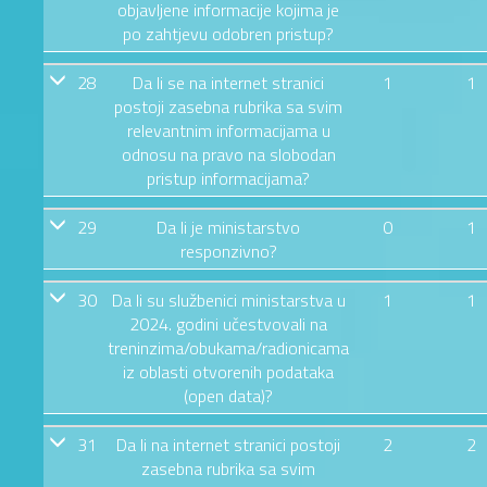
objavljene informacije kojima je
po zahtjevu odobren pristup?
28
Da li se na internet stranici
1
1
postoji zasebna rubrika sa svim
relevantnim informacijama u
odnosu na pravo na slobodan
pristup informacijama?
29
Da li je ministarstvo
0
1
responzivno?
30
Da li su službenici ministarstva u
1
1
2024. godini učestvovali na
treninzima/obukama/radionicama
iz oblasti otvorenih podataka
(open data)?
31
Da li na internet stranici postoji
2
2
zasebna rubrika sa svim