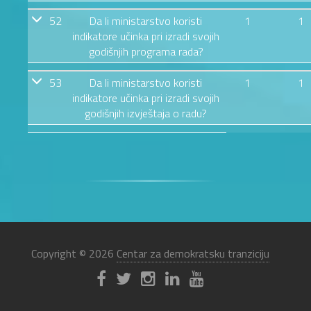
52
Da li ministarstvo koristi
1
1
indikatore učinka pri izradi svojih
godišnjih programa rada?
53
Da li ministarstvo koristi
1
1
indikatore učinka pri izradi svojih
godišnjih izvještaja o radu?
Copyright © 2026
Centar za demokratsku tranziciju