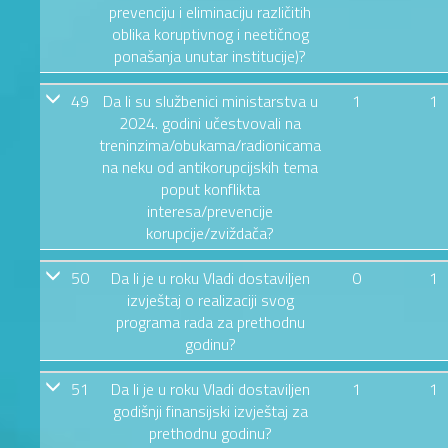
prevenciju i eliminaciju različitih
oblika koruptivnog i neetičnog
ponašanja unutar institucije)?
49
Da li su službenici ministarstva u
1
1
2024. godini učestvovali na
treninzima/obukama/radionicama
na neku od antikorupcijskih tema
poput konflikta
interesa/prevencije
korupcije/zviždača?
50
Da li je u roku Vladi dostaviljen
0
1
izvještaj o realizaciji svog
programa rada za prethodnu
godinu?
51
Da li je u roku Vladi dostaviljen
1
1
godišnji finansijski izvještaj za
prethodnu godinu?