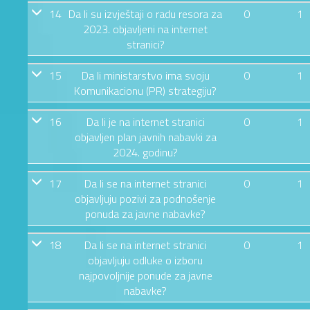
14
Da li su izvještaji o radu resora za
0
1
2023. objavljeni na internet
stranici?
15
Da li ministarstvo ima svoju
0
1
Komunikacionu (PR) strategiju?
16
Da li je na internet stranici
0
1
objavljen plan javnih nabavki za
2024. godinu?
17
Da li se na internet stranici
0
1
objavljuju pozivi za podnošenje
ponuda za javne nabavke?
18
Da li se na internet stranici
0
1
objavljuju odluke o izboru
najpovoljnije ponude za javne
nabavke?