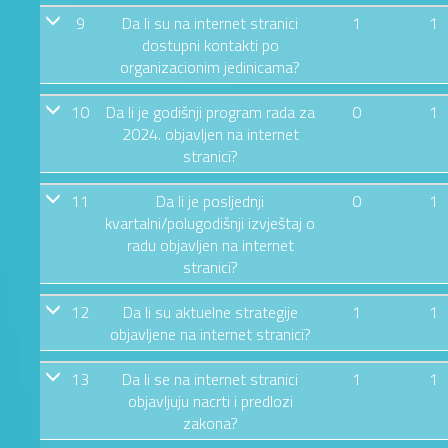
9
Da li su na internet stranici
1
1
dostupni kontakti po
organizacionim jedinicama?
10
Da li je godišnji program rada za
0
1
2024. objavljen na internet
stranici?
11
Da li je posljednji
0
1
kvartalni/polugodišnji izvještaj o
radu objavljen na internet
stranici?
12
Da li su aktuelne strategije
1
1
objavljene na internet stranici?
13
Da li se na internet stranici
1
1
objavljuju nacrti i predlozi
zakona?