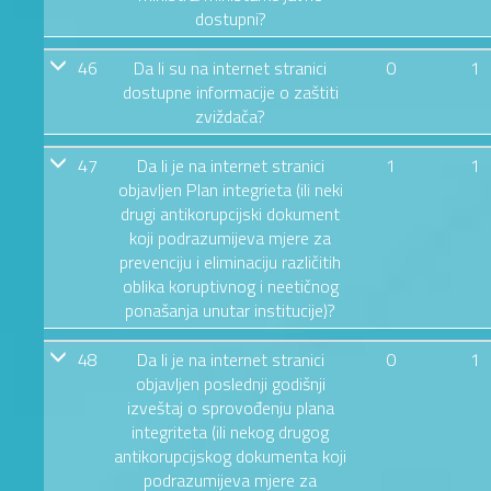
dostupni?
46
Da li su na internet stranici
0
1
dostupne informacije o zaštiti
zviždača?
47
Da li je na internet stranici
1
1
objavljen Plan integrieta (ili neki
drugi antikorupcijski dokument
koji podrazumijeva mjere za
prevenciju i eliminaciju različitih
oblika koruptivnog i neetičnog
ponašanja unutar institucije)?
48
Da li je na internet stranici
0
1
objavljen poslednji godišnji
izveštaj o sprovođenju plana
integriteta (ili nekog drugog
antikorupcijskog dokumenta koji
podrazumijeva mjere za