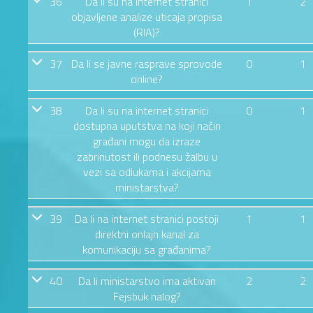
36
Da li su na internet stranici
1
2
objavljene analize uticaja propisa
(RIA)?
37
Da li se javne rasprave sprovode
0
1
online?
38
Da li su na internet stranici
0
1
dostupna uputstva na koji način
građani mogu da izraze
zabrinutost ili podnesu žalbu u
vezi sa odlukama i akcijama
ministarstva?
39
Da li na internet stranici postoji
1
1
direktni onlajn kanal za
komunikaciju sa građanima?
40
Da li ministarstvo ima aktivan
2
2
Fejsbuk nalog?