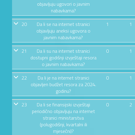
objavljuju ugovori o javnim
nabavkama?
20
Da li se na internet stranici
1
1
objavljuju aneksi ugovora o
javnim nabavkama?
21
Da li su na internet stranici
0
1
dostupni godišnji izvještaji resora
o javnim nabavkama?
22
Da li je na internet stranici
0
1
objavljen budžet resora za 2024.
godinu?
23
Da li se finansijski izvještaji
0
2
periodično objavljuju na internet
stranici ministarstva
(polugodišnji, kvartalni ili
mjesečni)?