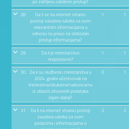
po zahtjevu odobren pristup?
28
Da li se na internet stranici
1
1
postoji zasebna rubrika sa svim
relevantnim informacijama u
odnosu na pravo na slobodan
pristup informacijama?
29
Da li je ministarstvo
1
1
responzivno?
30
Da li su službenici ministarstva u
0
1
2024. godini učestvovali na
treninzima/obukama/radionicama
iz oblasti otvorenih podataka
(open data)?
31
Da li na internet stranici postoji
2
2
zasebna rubrika sa svim
podacima i informacijama o