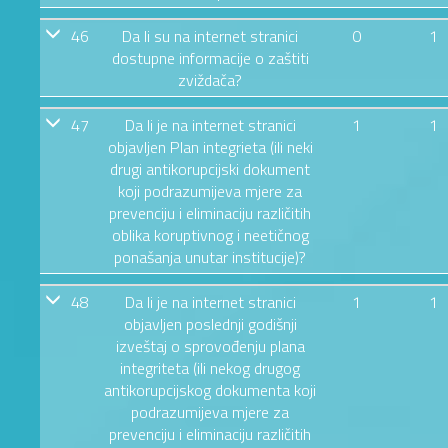
46
Da li su na internet stranici
0
1
dostupne informacije o zaštiti
zviždača?
47
Da li je na internet stranici
1
1
objavljen Plan integrieta (ili neki
drugi antikorupcijski dokument
koji podrazumijeva mjere za
prevenciju i eliminaciju različitih
oblika koruptivnog i neetičnog
ponašanja unutar institucije)?
48
Da li je na internet stranici
1
1
objavljen poslednji godišnji
izveštaj o sprovođenju plana
integriteta (ili nekog drugog
antikorupcijskog dokumenta koji
podrazumijeva mjere za
prevenciju i eliminaciju različitih