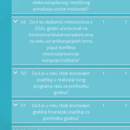
oblika koruptivnog i neetičnog
ponašanja unutar institucije)?
49
Da li su službenici ministarstva u
1
1
2024. godini učestvovali na
treninzima/obukama/radionicama
na neku od antikorupcijskih tema
poput konflikta
interesa/prevencije
korupcije/zviždača?
50
Da li je u roku Vladi dostaviljen
1
1
izvještaj o realizaciji svog
programa rada za prethodnu
godinu?
51
Da li je u roku Vladi dostaviljen
1
1
godišnji finansijski izvještaj za
prethodnu godinu?