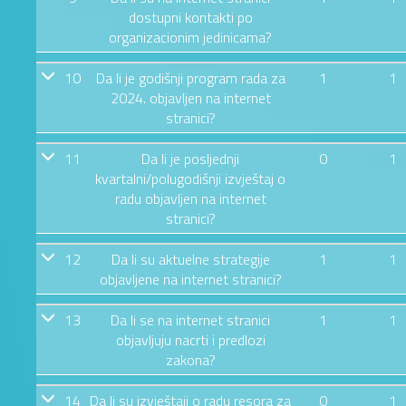
dostupni kontakti po
organizacionim jedinicama?
10
Da li je godišnji program rada za
1
1
2024. objavljen na internet
stranici?
11
Da li je posljednji
0
1
kvartalni/polugodišnji izvještaj o
radu objavljen na internet
stranici?
12
Da li su aktuelne strategije
1
1
objavljene na internet stranici?
13
Da li se na internet stranici
1
1
objavljuju nacrti i predlozi
zakona?
14
Da li su izvještaji o radu resora za
0
1