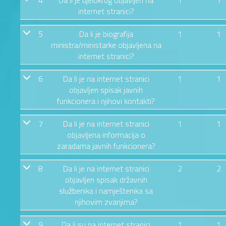
4
Da li je djelokrug objavljen na
1
1
internet stranici?
5
Da li je biografija
1
1
ministra/ministarke objavljena na
internet stranici?
6
Da li je na internet stranici
1
1
objavljen spisak javnih
funkcionera i njihovi kontakti?
7
Da li je na internet stranici
1
1
objavljena informacija o
zaradama javnih funkcionera?
8
Da li je na internet stranici
2
2
objavljen spisak državnih
službenika i namještenika sa
njihovim zvanjima?
9
Da li su na internet stranici
1
1