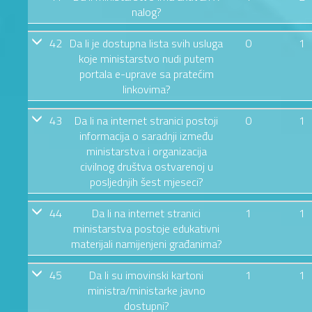
nalog?
42
Da li je dostupna lista svih usluga
0
1
koje ministarstvo nudi putem
portala e-uprave sa pratećim
linkovima?
43
Da li na internet stranici postoji
0
1
informacija o saradnji između
ministarstva i organizacija
civilnog društva ostvarenoj u
posljednjih šest mjeseci?
44
Da li na internet stranici
1
1
ministarstva postoje edukativni
materijali namijenjeni građanima?
45
Da li su imovinski kartoni
1
1
ministra/ministarke javno
dostupni?