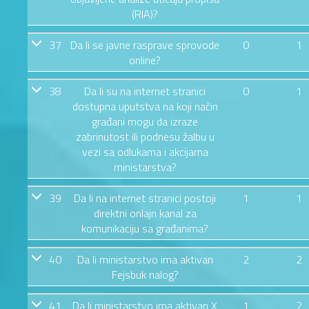
(RIA)?
37
Da li se javne rasprave sprovode
0
1
online?
38
Da li su na internet stranici
0
1
dostupna uputstva na koji način
građani mogu da izraze
zabrinutost ili podnesu žalbu u
vezi sa odlukama i akcijama
ministarstva?
39
Da li na internet stranici postoji
1
1
direktni onlajn kanal za
komunikaciju sa građanima?
40
Da li ministarstvo ima aktivan
2
2
Fejsbuk nalog?
41
Da li ministarstvo ima aktivan X
1
2