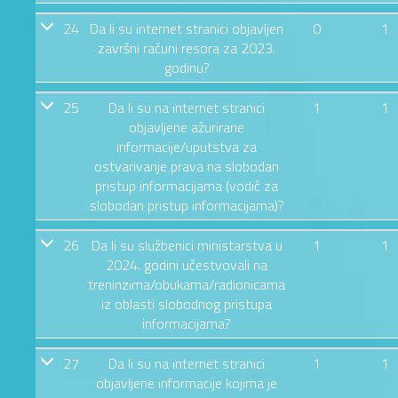
24
Da li su internet stranici objavljen
0
1
završni računi resora za 2023.
godinu?
25
Da li su na internet stranici
1
1
objavljene ažurirane
informacije/uputstva za
ostvarivanje prava na slobodan
pristup informacijama (vodič za
slobodan pristup informacijama)?
26
Da li su službenici ministarstva u
1
1
2024. godini učestvovali na
treninzima/obukama/radionicama
iz oblasti slobodnog pristupa
informacijama?
27
Da li su na internet stranici
1
1
objavljene informacije kojima je