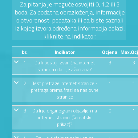
Za pitanja je moguće osvojiti 0, 1,2 ili 3
boda. Za dodatna obrazloženja, informacije
o otvorenosti podataka ili da biste saznali
iz kojeg izvora određena informacija dolazi,
kliknite na indikator.
br.
Indikator
Ocjena
Max.Oc
1
Da li postoji zvanična internet
3
3
stranica i da li je ažurirana?
2
Test pretrage Internet stranice -
1
1
pretraga prema frazi sa naslovne
stranice
3
Da li je organogram objavljen na
0
1
internet stranici (šematski
prikaz)?