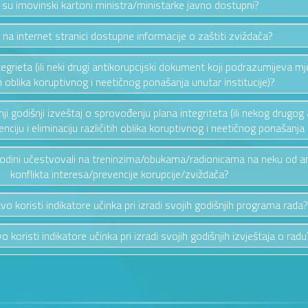
i su imovinski kartoni ministra/ministarke javno dostupni?
u na internet stranici dostupne informacije o zaštiti zviždača?
ntegrieta (ili neki drugi antikorupcijski dokument koji podrazumijeva mj
ih oblika koruptivnog i neetičnog ponašanja unutar institucije)?
ednji godišnji izveštaj o sprovođenju plana integriteta (ili nekog drug
ciju i eliminaciju različitih oblika koruptivnog i neetičnog ponašanja u
 godini učestvovali na treninzima/obukama/radionicama na neku od a
konflikta interesa/prevencije korupcije/zviždača?
tvo koristi indikatore učinka pri izradi svojih godišnjih programa rada?
o koristi indikatore učinka pri izradi svojih godišnjih izvještaja o radu