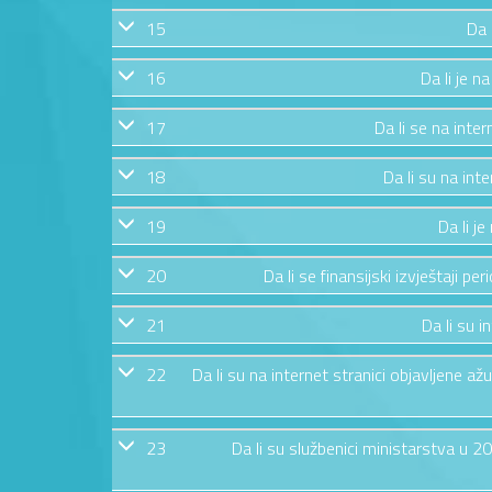
15
Da 
16
Da li je n
17
Da li se na inte
18
Da li su na int
19
Da li j
20
Da li se finansijski izvještaji pe
21
Da li su i
22
Da li su na internet stranici objavljene 
23
Da li su službenici ministarstva u 