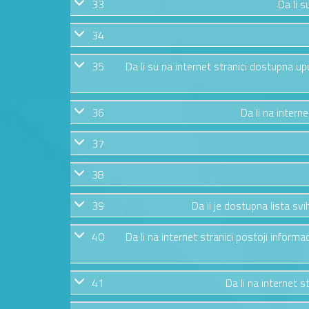
33
Da li s
34
35
Da li su na internet stranici dostupna u
36
Da li na intern
37
38
39
Da li je dostupna lista s
40
Da li na internet stranici postoji informa
41
Da li na internet 