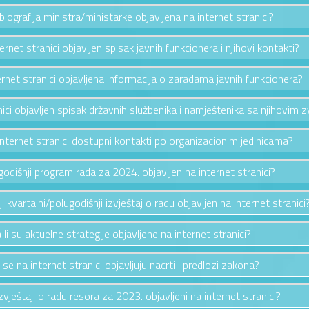
e biografija ministra/ministarke objavljena na internet stranici?
ternet stranici objavljen spisak javnih funkcionera i njihovi kontakti?
ternet stranici objavljena informacija o zaradama javnih funkcionera?
anici objavljen spisak državnih službenika i namještenika sa njihovim 
 internet stranici dostupni kontakti po organizacionim jedinicama?
e godišnji program rada za 2024. objavljen na internet stranici?
nji kvartalni/polugodišnji izvještaj o radu objavljen na internet stranici
 li su aktuelne strategije objavljene na internet stranici?
i se na internet stranici objavljuju nacrti i predlozi zakona?
izvještaji o radu resora za 2023. objavljeni na internet stranici?