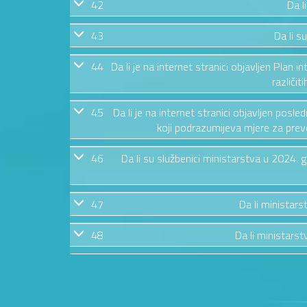
42
Da l
43
Da li s
44
Da li je na internet stranici objavljen Plan i
različit
45
Da li je na internet stranici objavljen posl
koji podrazumijeva mjere za preven
46
Da li su službenici ministarstva u 2024.
47
Da li ministars
48
Da li ministarstv