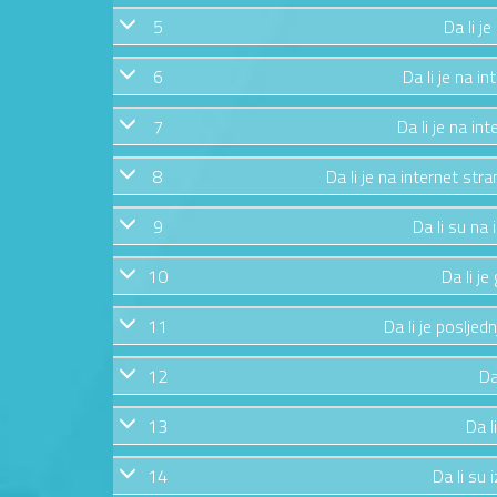
5
Da li j
6
Da li je na in
7
Da li je na in
8
Da li je na internet str
9
Da li su na
10
Da li j
11
Da li je posljed
12
Da
13
Da l
14
Da li su 