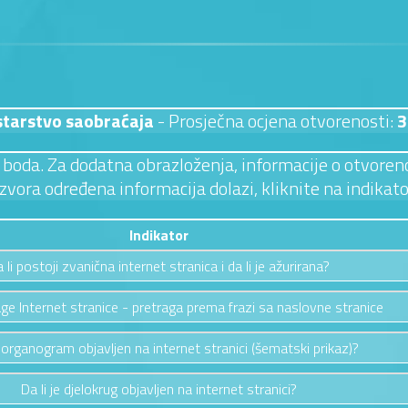
starstvo saobraćaja
- Prosječna ocjena otvorenosti:
3
 3 boda. Za dodatna obrazloženja, informacije o otvoreno
izvora određena informacija dolazi, kliknite na indikato
Indikator
 li postoji zvanična internet stranica i da li je ažurirana?
ge Internet stranice - pretraga prema frazi sa naslovne stranice
e organogram objavljen na internet stranici (šematski prikaz)?
Da li je djelokrug objavljen na internet stranici?