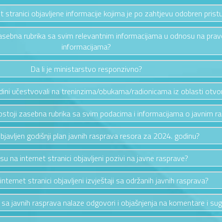
et stranici objavljene informacije kojima je po zahtjevu odobren prist
i zasebna rubrika sa svim relevantnim informacijama u odnosu na pra
informacijama?
Da li je ministarstvo responzivno?
odini učestvovali na treninzima/obukama/radionicama iz oblasti otv
i postoji zasebna rubrika sa svim podacima i informacijama o javnim 
 objavljen godišnji plan javnih rasprava resora za 2024. godinu?
 su na internet stranici objavljeni pozivi na javne rasprave?
 internet stranici objavljeni izvještaji sa održanih javnih rasprava?
a sa javnih rasprava nalaze odgovori i objašnjenja na komentare i sug