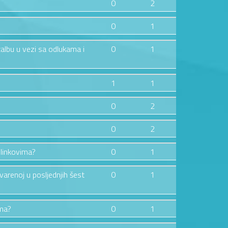
0
2
0
1
žalbu u vezi sa odlukama i
0
1
1
1
0
2
0
2
 linkovima?
0
1
tvarenoj u posljednjih šest
0
1
ima?
0
1