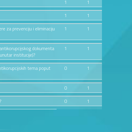
1
1
1
1
ere za prevenciju i eliminaciju
1
1
og antikorupcijskog dokumenta
1
1
nutar institucije)?
ntikorupcijskih tema poput
0
1
0
1
?
0
1