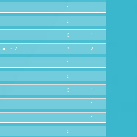
1
1
0
1
0
1
zvanjima?
2
2
1
1
0
1
?
0
1
1
1
1
1
0
1