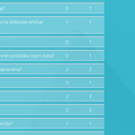
up?
0
1
vo na slobodan pristup
1
1
0
1
orenih podataka (open data)?
0
1
raspravama?
2
2
0
1
2
2
2
2
estije?
1
1