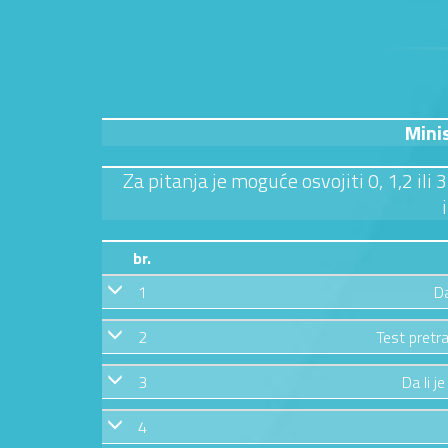
Mini
Za pitanja je moguće osvojiti 0, 1,2 ili
br.
1
Da
2
Test pretra
3
Da li j
4