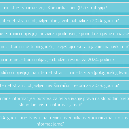
li ministarstvo ima svoju Komunikacionu (PR) strategiju?
a internet stranici objavljen plan javnih nabavki za 2024. godinu?
rnet stranici objavljuju pozivi za podnošenje ponuda za javne nabavk
ernet stranici dostupni godišnji izvještaji resora o javnim nabavkama?
e na internet stranici objavljen budžet resora za 2024. godinu?
riodično objavljuju na internet stranici ministarstva (polugodišnji, kvarta
nternet stranici objavljen završni računi resora za 2023. godinu?
ažurirane informacije/uputstva za ostvarivanje prava na slobodan pris
slobodan pristup informacijama)?
2024. godini učestvovali na treninzima/obukama/radionicama iz oblas
informacijama?