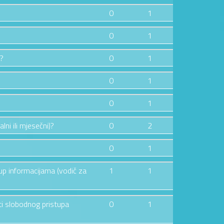
0
1
0
1
e?
0
1
0
1
0
1
lni ili mjesečni)?
0
2
0
1
tup informacijama (vodič za
1
1
ti slobodnog pristupa
0
1