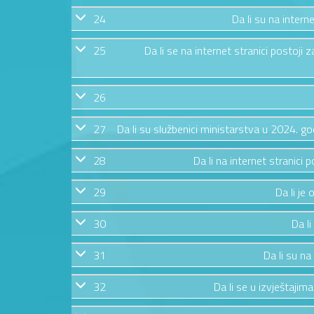
24
Da li su na intern
25
Da li se na internet stranici postoj
26
27
Da li su službenici ministarstva u 2024. g
28
Da li na internet stranic
29
Da li je
30
Da li
31
Da li su na
32
Da li se u izvještajim