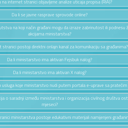
u na internet stranici objavljene analize uticaja propisa (RIA)?
Da li se javne rasprave sprovode online?
putstva na koji način građani mogu da izraze zabrinutost ili podnesu 
akcijama ministarstva?
et stranici postoji direktni onlajn kanal za komunikaciju sa građanima?
Da li ministarstvo ima aktivan Fejsbuk nalog?
Da li ministarstvo ima aktivan X nalog?
vih usluga koje ministarstvo nudi putem portala e-uprave sa pratećim
cija o saradnji između ministarstva i organizacija civilnog društva os
mjeseci?
stranici ministarstva postoje edukativni materijali namijenjeni građan