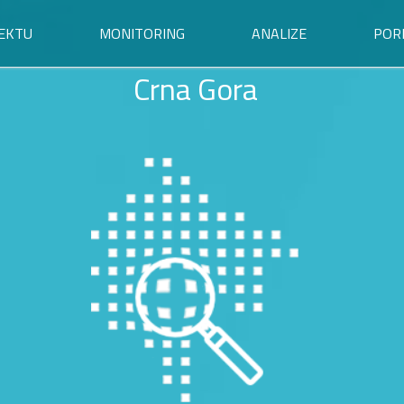
EKTU
MONITORING
ANALIZE
POR
Crna Gora