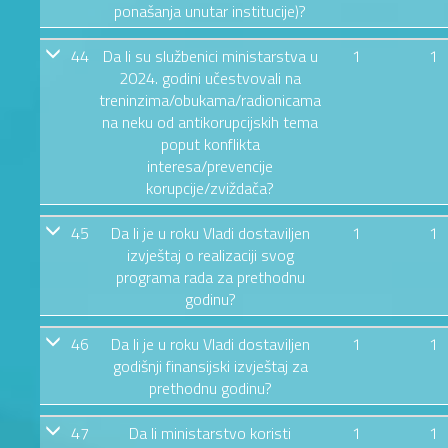
ponašanja unutar institucije)?
44
Da li su službenici ministarstva u
1
1
2024. godini učestvovali na
treninzima/obukama/radionicama
na neku od antikorupcijskih tema
poput konflikta
interesa/prevencije
korupcije/zviždača?
45
Da li je u roku Vladi dostaviljen
1
1
izvještaj o realizaciji svog
programa rada za prethodnu
godinu?
46
Da li je u roku Vladi dostaviljen
1
1
godišnji finansijski izvještaj za
prethodnu godinu?
47
Da li ministarstvo koristi
1
1