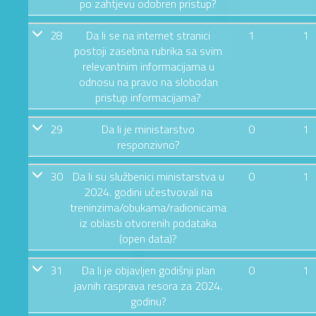
po zahtjevu odobren pristup?
28
Da li se na internet stranici
1
1
postoji zasebna rubrika sa svim
relevantnim informacijama u
odnosu na pravo na slobodan
pristup informacijama?
29
Da li je ministarstvo
0
1
responzivno?
30
Da li su službenici ministarstva u
0
1
2024. godini učestvovali na
treninzima/obukama/radionicama
iz oblasti otvorenih podataka
(open data)?
31
Da li je objavljen godišnji plan
0
1
javnih rasprava resora za 2024.
godinu?