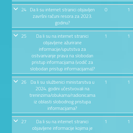
24
Da li su internet stranici objavljen
0
1
završni računi resora za 2023.
godinu?
25
Da li su na internet stranici
1
1
objavljene ažurirane
informacije/uputstva za
ostvarivanje prava na slobodan
pristup informacijama (vodič za
slobodan pristup informacijama)?
26
Da li su službenici ministarstva u
1
1
2024. godini učestvovali na
treninzima/obukama/radionicama
iz oblasti slobodnog pristupa
informacijama?
27
Da li su na internet stranici
1
1
objavljene informacije kojima je