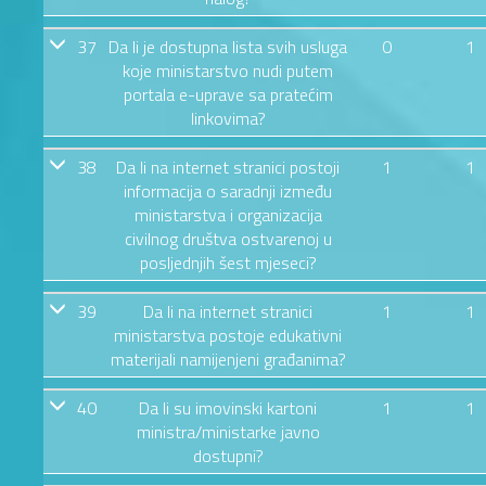
37
Da li je dostupna lista svih usluga
0
1
koje ministarstvo nudi putem
portala e-uprave sa pratećim
linkovima?
38
Da li na internet stranici postoji
1
1
informacija o saradnji između
ministarstva i organizacija
civilnog društva ostvarenoj u
posljednjih šest mjeseci?
39
Da li na internet stranici
1
1
ministarstva postoje edukativni
materijali namijenjeni građanima?
40
Da li su imovinski kartoni
1
1
ministra/ministarke javno
dostupni?