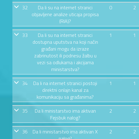
32
Da li su na internet stranici
0
2
objavljene analize uticaja propisa
(RIA)?
33
Da li su na internet stranici
1
1
dostupna uputstva na koji način
građani mogu da izraze
zabrinutost ili podnesu žalbu u
vezi sa odlukama i akcijama
ministarstva?
34
Da li na internet stranici postoji
1
1
direktni onlajn kanal za
komunikaciju sa građanima?
35
Da li ministarstvo ima aktivan
2
2
Fejsbuk nalog?
36
Da li ministarstvo ima aktivan X
2
2
nalog?