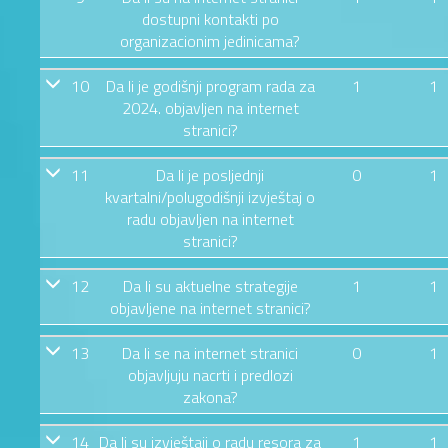
dostupni kontakti po
organizacionim jedinicama?
10
Da li je godišnji program rada za
1
1
2024. objavljen na internet
stranici?
11
Da li je posljednji
0
1
kvartalni/polugodišnji izvještaj o
radu objavljen na internet
stranici?
12
Da li su aktuelne strategije
1
1
objavljene na internet stranici?
13
Da li se na internet stranici
0
1
objavljuju nacrti i predlozi
zakona?
14
Da li su izvještaji o radu resora za
1
1