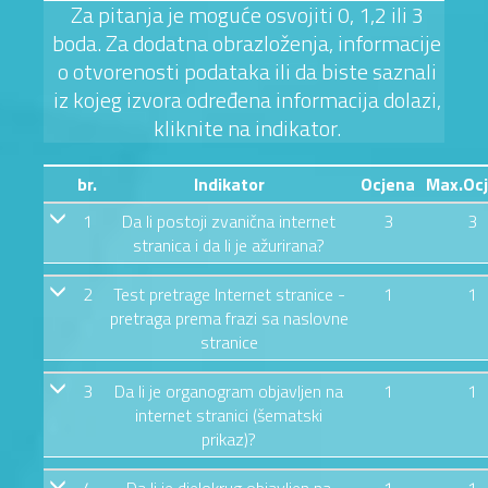
Za pitanja je moguće osvojiti 0, 1,2 ili 3
boda. Za dodatna obrazloženja, informacije
o otvorenosti podataka ili da biste saznali
iz kojeg izvora određena informacija dolazi,
kliknite na indikator.
br.
Indikator
Ocjena
Max.Oc
1
Da li postoji zvanična internet
3
3
stranica i da li je ažurirana?
2
Test pretrage Internet stranice -
1
1
pretraga prema frazi sa naslovne
stranice
3
Da li je organogram objavljen na
1
1
internet stranici (šematski
prikaz)?