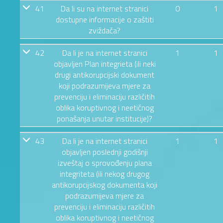
41
Da li su na internet stranici
0
1
dostupne informacije o zaštiti
zviždača?
42
Da li je na internet stranici
1
1
objavljen Plan integrieta (ili neki
drugi antikorupcijski dokument
koji podrazumijeva mjere za
prevenciju i eliminaciju različitih
oblika koruptivnog i neetičnog
ponašanja unutar institucije)?
43
Da li je na internet stranici
1
1
objavljen poslednji godišnji
izveštaj o sprovođenju plana
integriteta (ili nekog drugog
antikorupcijskog dokumenta koji
podrazumijeva mjere za
prevenciju i eliminaciju različitih
oblika koruptivnog i neetičnog