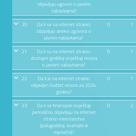
objavljuju ugovori o javnim
nabavkama?
20
Da li se na internet stranici
0
1
objavljuju aneksi ugovora o
javnim nabavkama?
21
Da li su na internet stranici
0
1
dostupni godišnji izvještaji resora
o javnim nabavkama?
22
Da li je na internet stranici
0
1
objavljen budžet resora za 2024.
godinu?
23
Da li se finansijski izvještaji
0
2
periodično objavljuju na internet
stranici ministarstva
(polugodišnji, kvartalni ili
mjesečni)?