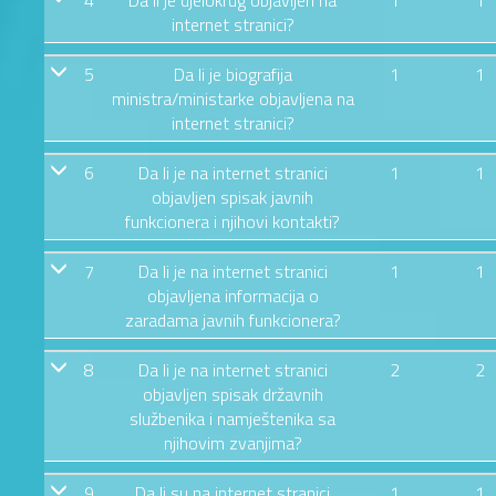
4
Da li je djelokrug objavljen na
1
1
internet stranici?
5
Da li je biografija
1
1
ministra/ministarke objavljena na
internet stranici?
6
Da li je na internet stranici
1
1
objavljen spisak javnih
funkcionera i njihovi kontakti?
7
Da li je na internet stranici
1
1
objavljena informacija o
zaradama javnih funkcionera?
8
Da li je na internet stranici
2
2
objavljen spisak državnih
službenika i namještenika sa
njihovim zvanjima?
9
Da li su na internet stranici
1
1