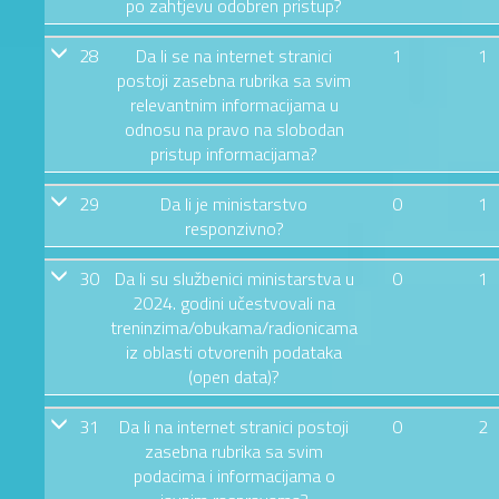
po zahtjevu odobren pristup?
28
Da li se na internet stranici
1
1
postoji zasebna rubrika sa svim
relevantnim informacijama u
odnosu na pravo na slobodan
pristup informacijama?
29
Da li je ministarstvo
0
1
responzivno?
30
Da li su službenici ministarstva u
0
1
2024. godini učestvovali na
treninzima/obukama/radionicama
iz oblasti otvorenih podataka
(open data)?
31
Da li na internet stranici postoji
0
2
zasebna rubrika sa svim
podacima i informacijama o