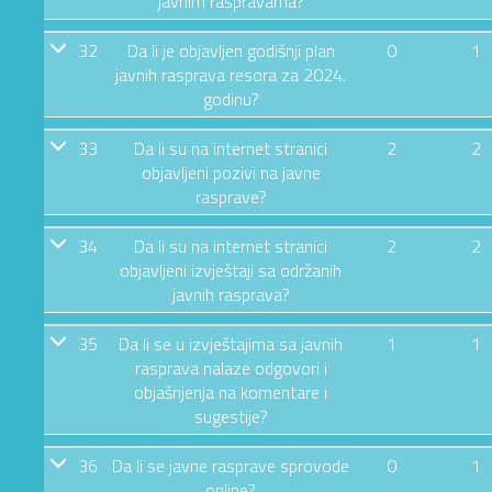
javnim raspravama?
32
Da li je objavljen godišnji plan
0
1
javnih rasprava resora za 2024.
godinu?
33
Da li su na internet stranici
2
2
objavljeni pozivi na javne
rasprave?
34
Da li su na internet stranici
2
2
objavljeni izvještaji sa održanih
javnih rasprava?
35
Da li se u izvještajima sa javnih
1
1
rasprava nalaze odgovori i
objašnjenja na komentare i
sugestije?
36
Da li se javne rasprave sprovode
0
1
online?