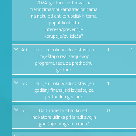
2024. godini učestvovali na
treninzima/obukama/radionicama
na neku od antikorupcijskih tema
poput konflikta
interesa/prevencije
korupcije/zviždača?
49
Da li je u roku Vladi dostaviljen
1
1
izvještaj o realizaciji svog
programa rada za prethodnu
godinu?
50
Da li je u roku Vladi dostaviljen
1
1
godišnji finansijski izvještaj za
prethodnu godinu?
51
Da li ministarstvo koristi
0
1
indikatore učinka pri izradi svojih
godišnjih programa rada?