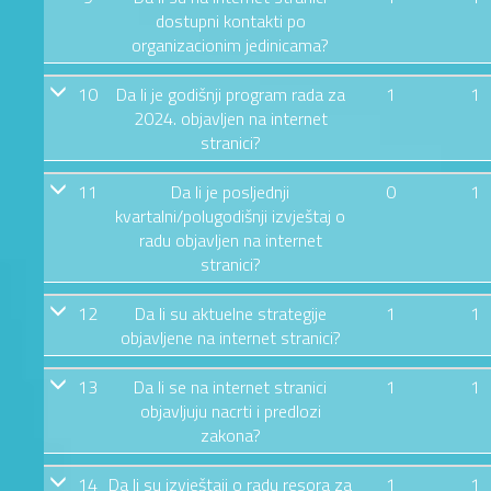
dostupni kontakti po
organizacionim jedinicama?
10
Da li je godišnji program rada za
1
1
2024. objavljen na internet
stranici?
11
Da li je posljednji
0
1
kvartalni/polugodišnji izvještaj o
radu objavljen na internet
stranici?
12
Da li su aktuelne strategije
1
1
objavljene na internet stranici?
13
Da li se na internet stranici
1
1
objavljuju nacrti i predlozi
zakona?
14
Da li su izvještaji o radu resora za
1
1