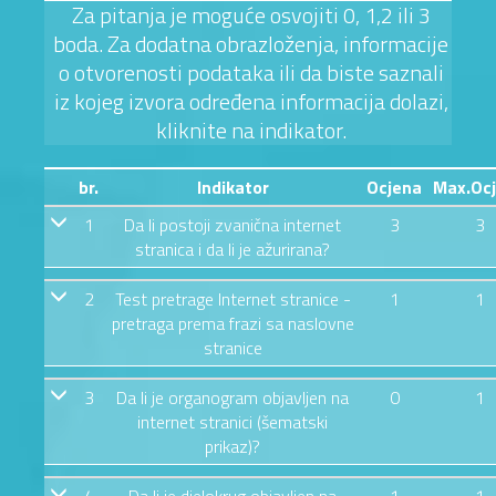
Za pitanja je moguće osvojiti 0, 1,2 ili 3
boda. Za dodatna obrazloženja, informacije
o otvorenosti podataka ili da biste saznali
iz kojeg izvora određena informacija dolazi,
kliknite na indikator.
br.
Indikator
Ocjena
Max.Oc
1
Da li postoji zvanična internet
3
3
stranica i da li je ažurirana?
2
Test pretrage Internet stranice -
1
1
pretraga prema frazi sa naslovne
stranice
3
Da li je organogram objavljen na
0
1
internet stranici (šematski
prikaz)?