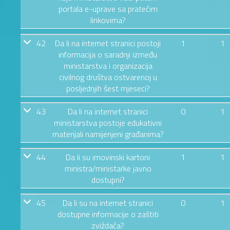
portala e-uprave sa pratećim
linkovima?
42
Da li na internet stranici postoji
1
1
informacija o saradnji između
ministarstva i organizacija
civilnog društva ostvarenoj u
posljednjih šest mjeseci?
43
Da li na internet stranici
0
1
ministarstva postoje edukativni
materijali namijenjeni građanima?
44
Da li su imovinski kartoni
1
1
ministra/ministarke javno
dostupni?
45
Da li su na internet stranici
0
1
dostupne informacije o zaštiti
zviždača?