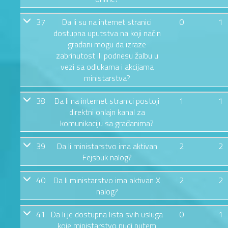
37
Da li su na internet stranici
0
1
dostupna uputstva na koji način
građani mogu da izraze
zabrinutost ili podnesu žalbu u
vezi sa odlukama i akcijama
ministarstva?
38
Da li na internet stranici postoji
1
1
direktni onlajn kanal za
komunikaciju sa građanima?
39
Da li ministarstvo ima aktivan
2
2
Fejsbuk nalog?
40
Da li ministarstvo ima aktivan X
2
2
nalog?
41
Da li je dostupna lista svih usluga
0
1
koje ministarstvo nudi putem