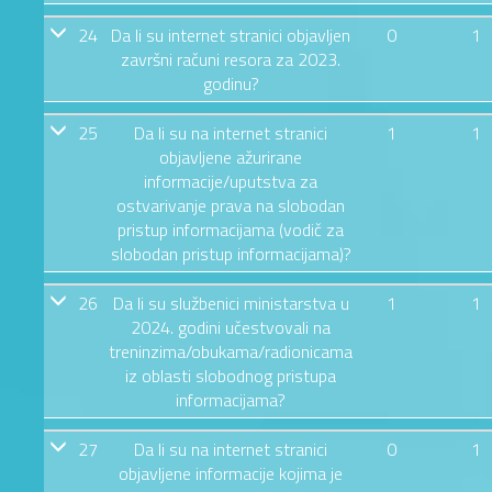
24
Da li su internet stranici objavljen
0
1
završni računi resora za 2023.
godinu?
25
Da li su na internet stranici
1
1
objavljene ažurirane
informacije/uputstva za
ostvarivanje prava na slobodan
pristup informacijama (vodič za
slobodan pristup informacijama)?
26
Da li su službenici ministarstva u
1
1
2024. godini učestvovali na
treninzima/obukama/radionicama
iz oblasti slobodnog pristupa
informacijama?
27
Da li su na internet stranici
0
1
objavljene informacije kojima je