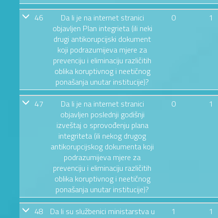
46
Da li je na internet stranici
0
1
objavljen Plan integrieta (ili neki
drugi antikorupcijski dokument
koji podrazumijeva mjere za
prevenciju i eliminaciju različitih
oblika koruptivnog i neetičnog
ponašanja unutar institucije)?
47
Da li je na internet stranici
0
1
objavljen poslednji godišnji
izveštaj o sprovođenju plana
integriteta (ili nekog drugog
antikorupcijskog dokumenta koji
podrazumijeva mjere za
prevenciju i eliminaciju različitih
oblika koruptivnog i neetičnog
ponašanja unutar institucije)?
48
Da li su službenici ministarstva u
1
1