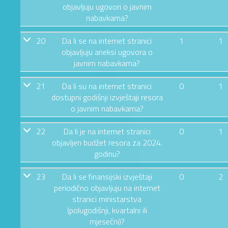
objavljuju ugovori o javnim
nabavkama?
20
Da li se na internet stranici
1
1
objavljuju aneksi ugovora o
javnim nabavkama?
21
Da li su na internet stranici
0
1
dostupni godišnji izvještaji resora
o javnim nabavkama?
22
Da li je na internet stranici
0
1
objavljen budžet resora za 2024.
godinu?
23
Da li se finansijski izvještaji
0
2
periodično objavljuju na internet
stranici ministarstva
(polugodišnji, kvartalni ili
mjesečni)?