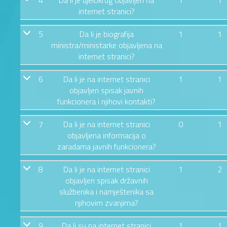
4
Da li je djelokrug objavljen na
1
1
internet stranici?
5
Da li je biografija
1
1
ministra/ministarke objavljena na
internet stranici?
6
Da li je na internet stranici
1
1
objavljen spisak javnih
funkcionera i njihovi kontakti?
7
Da li je na internet stranici
0
1
objavljena informacija o
zaradama javnih funkcionera?
8
Da li je na internet stranici
1
2
objavljen spisak državnih
službenika i namještenika sa
njihovim zvanjima?
9
Da li su na internet stranici
1
1