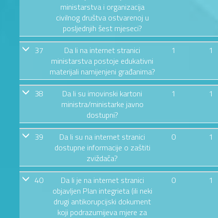
ministarstva i organizacija
civilnog društva ostvarenoj u
posljednjih šest mjeseci?
37
Da li na internet stranici
1
1
ministarstva postoje edukativni
materijali namijenjeni građanima?
38
Da li su imovinski kartoni
1
1
ministra/ministarke javno
dostupni?
39
Da li su na internet stranici
0
1
dostupne informacije o zaštiti
zviždača?
40
Da li je na internet stranici
0
1
objavljen Plan integrieta (ili neki
drugi antikorupcijski dokument
koji podrazumijeva mjere za