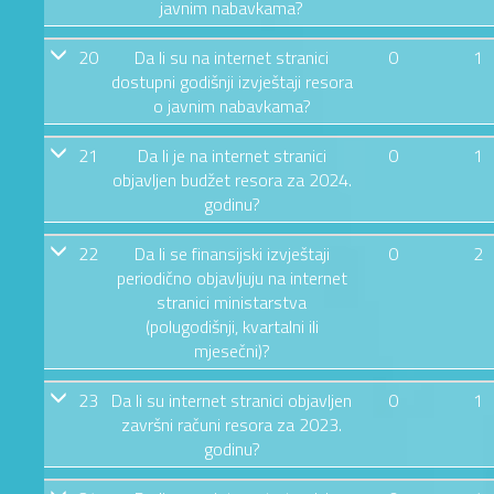
javnim nabavkama?
20
Da li su na internet stranici
0
1
dostupni godišnji izvještaji resora
o javnim nabavkama?
21
Da li je na internet stranici
0
1
objavljen budžet resora za 2024.
godinu?
22
Da li se finansijski izvještaji
0
2
periodično objavljuju na internet
stranici ministarstva
(polugodišnji, kvartalni ili
mjesečni)?
23
Da li su internet stranici objavljen
0
1
završni računi resora za 2023.
godinu?