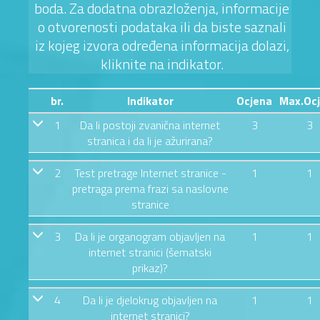
boda. Za dodatna obrazloženja, informacije
o otvorenosti podataka ili da biste saznali
iz kojeg izvora određena informacija dolazi,
kliknite na indikator.
br.
Indikator
Ocjena
Max.Oc
1
Da li postoji zvanična internet
3
3
stranica i da li je ažurirana?
2
Test pretrage Internet stranice -
1
1
pretraga prema frazi sa naslovne
stranice
3
Da li je organogram objavljen na
1
1
internet stranici (šematski
prikaz)?
4
Da li je djelokrug objavljen na
1
1
internet stranici?