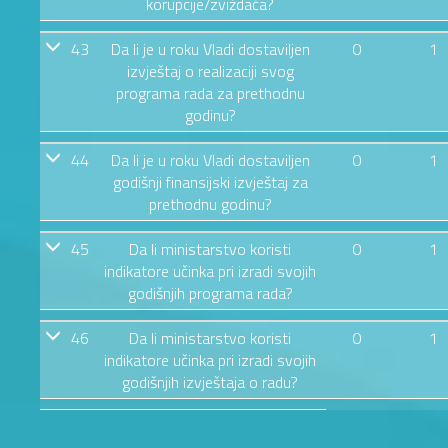
korupcije/zviždača?
43
Da li je u roku Vladi dostaviljen
0
1
izvještaj o realizaciji svog
programa rada za prethodnu
godinu?
44
Da li je u roku Vladi dostaviljen
0
1
godišnji finansijski izvještaj za
prethodnu godinu?
45
Da li ministarstvo koristi
0
1
indikatore učinka pri izradi svojih
godišnjih programa rada?
46
Da li ministarstvo koristi
0
1
indikatore učinka pri izradi svojih
godišnjih izvještaja o radu?