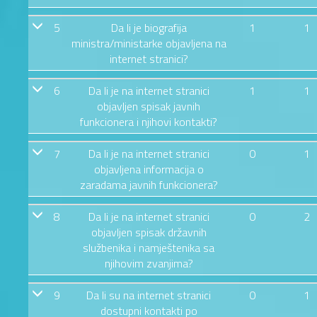
5
Da li je biografija
1
1
ministra/ministarke objavljena na
internet stranici?
6
Da li je na internet stranici
1
1
objavljen spisak javnih
funkcionera i njihovi kontakti?
7
Da li je na internet stranici
0
1
objavljena informacija o
zaradama javnih funkcionera?
8
Da li je na internet stranici
0
2
objavljen spisak državnih
službenika i namještenika sa
njihovim zvanjima?
9
Da li su na internet stranici
0
1
dostupni kontakti po