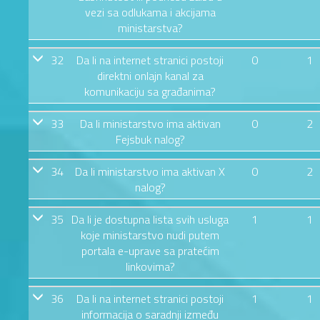
vezi sa odlukama i akcijama
ministarstva?
32
Da li na internet stranici postoji
0
1
direktni onlajn kanal za
komunikaciju sa građanima?
33
Da li ministarstvo ima aktivan
0
2
Fejsbuk nalog?
34
Da li ministarstvo ima aktivan X
0
2
nalog?
35
Da li je dostupna lista svih usluga
1
1
koje ministarstvo nudi putem
portala e-uprave sa pratećim
linkovima?
36
Da li na internet stranici postoji
1
1
informacija o saradnji između