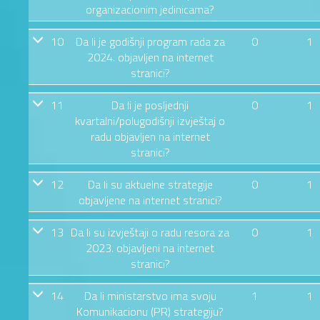
organizacionim jedinicama?
10
Da li je godišnji program rada za
0
1
2024. objavljen na internet
stranici?
11
Da li je posljednji
0
1
kvartalni/polugodišnji izvještaj o
radu objavljen na internet
stranici?
12
Da li su aktuelne strategije
0
1
objavljene na internet stranici?
13
Da li su izvještaji o radu resora za
0
1
2023. objavljeni na internet
stranici?
14
Da li ministarstvo ima svoju
1
1
Komunikacionu (PR) strategiju?