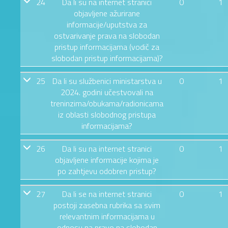
24
Da li su na internet stranici
0
1
objavljene ažurirane
informacije/uputstva za
ostvarivanje prava na slobodan
pristup informacijama (vodič za
slobodan pristup informacijama)?
25
Da li su službenici ministarstva u
0
1
2024. godini učestvovali na
treninzima/obukama/radionicama
iz oblasti slobodnog pristupa
informacijama?
26
Da li su na internet stranici
0
1
objavljene informacije kojima je
po zahtjevu odobren pristup?
27
Da li se na internet stranici
0
1
postoji zasebna rubrika sa svim
relevantnim informacijama u
odnosu na pravo na slobodan