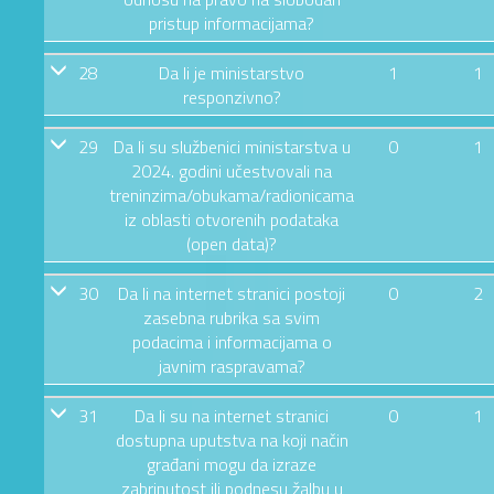
pristup informacijama?
28
Da li je ministarstvo
1
1
responzivno?
29
Da li su službenici ministarstva u
0
1
2024. godini učestvovali na
treninzima/obukama/radionicama
iz oblasti otvorenih podataka
(open data)?
30
Da li na internet stranici postoji
0
2
zasebna rubrika sa svim
podacima i informacijama o
javnim raspravama?
31
Da li su na internet stranici
0
1
dostupna uputstva na koji način
građani mogu da izraze
zabrinutost ili podnesu žalbu u