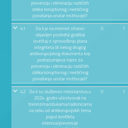
prevenciju i eliminaciju različitih
oblika koruptivnog i neetičnog
ponašanja unutar institucije)?
41
Da li je na internet stranici
0
1
objavljen poslednji godišnji
izveštaj o sprovođenju plana
integriteta (ili nekog drugog
antikorupcijskog dokumenta koji
podrazumijeva mjere za
prevenciju i eliminaciju različitih
oblika koruptivnog i neetičnog
ponašanja unutar institucije)?
42
Da li su službenici ministarstva u
0
1
2024. godini učestvovali na
treninzima/obukama/radionicama
na neku od antikorupcijskih tema
poput konflikta
interesa/prevencije