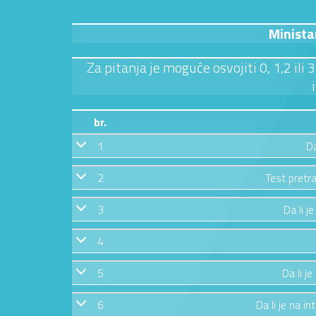
Minista
Za pitanja je moguće osvojiti 0, 1,2 ili
br.
1
Da
2
Test pretra
3
Da li j
4
5
Da li j
6
Da li je na in