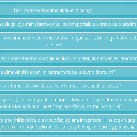
Da li ministarstvo ima aktivan X nalog?
vih usluga koje ministarstvo nudi putem portala e-uprave sa pratećim
cija o saradnji između ministarstva i organizacija civilnog društva os
mjeseci?
stranici ministarstva postoje edukativni materijali namijenjeni građan
i su imovinski kartoni ministra/ministarke javno dostupni?
u na internet stranici dostupne informacije o zaštiti zviždača?
ntegrieta (ili neki drugi antikorupcijski dokument koji podrazumijeva mj
ih oblika koruptivnog i neetičnog ponašanja unutar institucije)?
ednji godišnji izveštaj o sprovođenju plana integriteta (ili nekog drug
ciju i eliminaciju različitih oblika koruptivnog i neetičnog ponašanja u