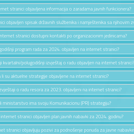
ternet stranici objavljena informacija o zaradama javnih funkcionera?
anici objavljen spisak državnih službenika i namještenika sa njihovim 
 internet stranici dostupni kontakti po organizacionim jedinicama?
e godišnji program rada za 2024. objavljen na internet stranici?
nji kvartalni/polugodišnji izvještaj o radu objavljen na internet stranici
 li su aktuelne strategije objavljene na internet stranici?
izvještaji o radu resora za 2023. objavljeni na internet stranici?
li ministarstvo ima svoju Komunikacionu (PR) strategiju?
a internet stranici objavljen plan javnih nabavki za 2024. godinu?
rnet stranici objavljuju pozivi za podnošenje ponuda za javne nabavk