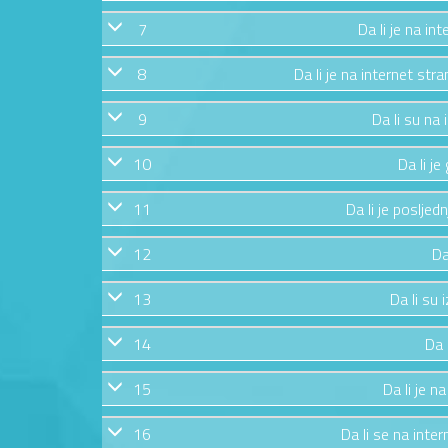
7
Da li je na in
8
Da li je na internet str
9
Da li su na
10
Da li j
11
Da li je posljed
12
Da
13
Da li su 
14
Da 
15
Da li je n
16
Da li se na inte