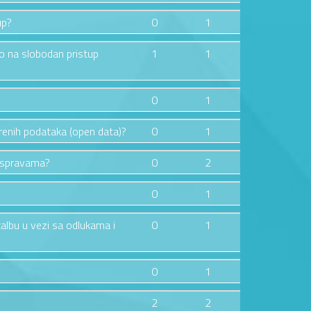
up?
0
1
vo na slobodan pristup
1
1
0
1
orenih podataka (open data)?
0
1
raspravama?
0
2
0
1
žalbu u vezi sa odlukama i
0
1
0
1
2
2