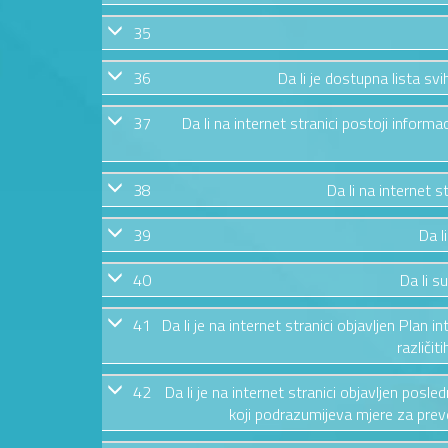
35
36
Da li je dostupna lista s
37
Da li na internet stranici postoji informa
38
Da li na internet 
39
Da l
40
Da li s
41
Da li je na internet stranici objavljen Plan i
različit
42
Da li je na internet stranici objavljen posl
koji podrazumijeva mjere za preven