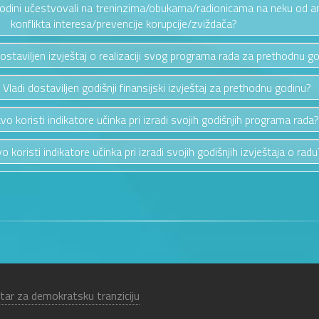
 godini učestvovali na treninzima/obukama/radionicama na neku od a
konflikta interesa/prevencije korupcije/zviždača?
 dostaviljen izvještaj o realizaciji svog programa rada za prethodnu g
u Vladi dostaviljen godišnji finansijski izvještaj za prethodnu godinu?
tvo koristi indikatore učinka pri izradi svojih godišnjih programa rada?
o koristi indikatore učinka pri izradi svojih godišnjih izvještaja o radu
tar za demokratsku tranziciju