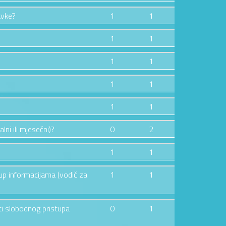
avke?
1
1
1
1
1
1
1
1
1
1
lni ili mjesečni)?
0
2
1
1
tup informacijama (vodič za
1
1
ti slobodnog pristupa
0
1