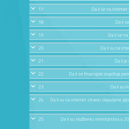
17
Da li se na internet
18
Da li s
19
Da li se na
20
Da li su na int
21
Da li j
22
Da li se finansijski izvještaji pe
23
Da li su i
24
Da li su na internet stranici objavljene 
25
Da li su službenici ministarstva u 