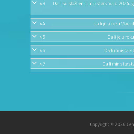
43
Da li su službenici ministarstva u 2024.
44
Da li je u roku Vladi
45
Da li je u rok
46
Da li ministars
47
Da li ministarstv
Copyright © 2026
Cen