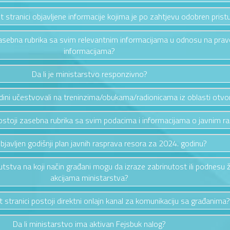
et stranici objavljene informacije kojima je po zahtjevu odobren prist
i zasebna rubrika sa svim relevantnim informacijama u odnosu na pra
informacijama?
Da li je ministarstvo responzivno?
odini učestvovali na treninzima/obukama/radionicama iz oblasti otv
i postoji zasebna rubrika sa svim podacima i informacijama o javnim 
 objavljen godišnji plan javnih rasprava resora za 2024. godinu?
putstva na koji način građani mogu da izraze zabrinutost ili podnesu 
akcijama ministarstva?
et stranici postoji direktni onlajn kanal za komunikaciju sa građanima?
Da li ministarstvo ima aktivan Fejsbuk nalog?