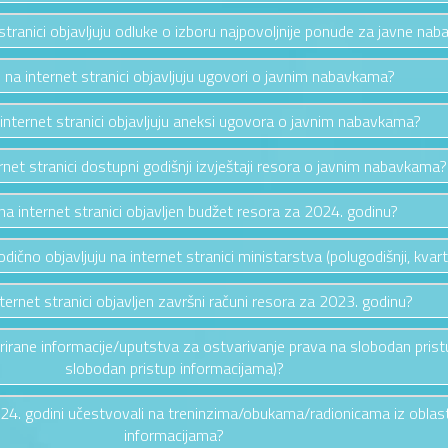
 stranici objavljuju odluke o izboru najpovoljnije ponude za javne nab
e na internet stranici objavljuju ugovori o javnim nabavkama?
 internet stranici objavljuju aneksi ugovora o javnim nabavkama?
ernet stranici dostupni godišnji izvještaji resora o javnim nabavkama?
e na internet stranici objavljen budžet resora za 2024. godinu?
riodično objavljuju na internet stranici ministarstva (polugodišnji, kvarta
nternet stranici objavljen završni računi resora za 2023. godinu?
ažurirane informacije/uputstva za ostvarivanje prava na slobodan pris
slobodan pristup informacijama)?
2024. godini učestvovali na treninzima/obukama/radionicama iz oblas
informacijama?