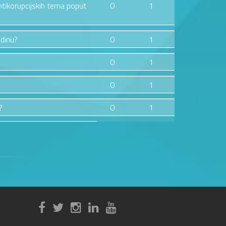
ntikorupcijskih tema poput
0
1
odinu?
0
1
0
1
0
1
?
0
1