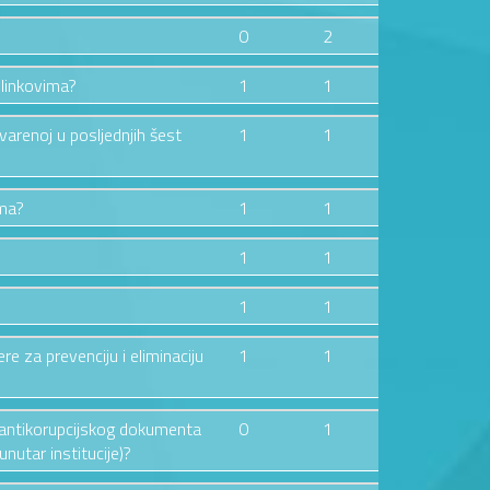
0
2
 linkovima?
1
1
tvarenoj u posljednjih šest
1
1
ima?
1
1
1
1
1
1
ere za prevenciju i eliminaciju
1
1
og antikorupcijskog dokumenta
0
1
nutar institucije)?