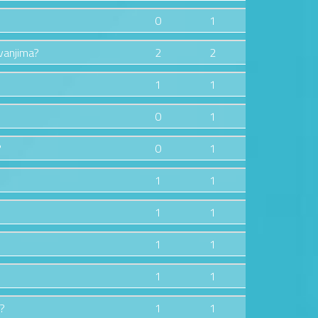
0
1
zvanjima?
2
2
1
1
0
1
?
0
1
1
1
1
1
1
1
1
1
e?
1
1