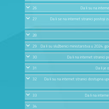
26
Da li su na intern
27
Da li se na internet stranici postoj
28
29
Da li su službenici ministarstva u 2024. g
30
Da li na internet stranic
31
Da li je
32
Da li su na internet stranici dostupna u
33
Da li na intern
34