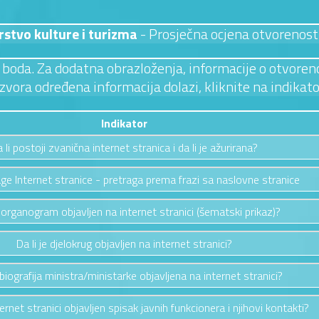
rstvo kulture i turizma
- Prosječna ocjena otvorenost
 3 boda. Za dodatna obrazloženja, informacije o otvoreno
izvora određena informacija dolazi, kliknite na indikato
Indikator
 li postoji zvanična internet stranica i da li je ažurirana?
ge Internet stranice - pretraga prema frazi sa naslovne stranice
e organogram objavljen na internet stranici (šematski prikaz)?
Da li je djelokrug objavljen na internet stranici?
e biografija ministra/ministarke objavljena na internet stranici?
ternet stranici objavljen spisak javnih funkcionera i njihovi kontakti?