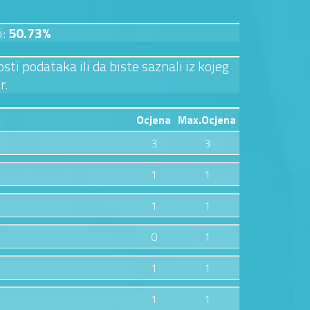
i:
50.73%
sti podataka ili da biste saznali iz kojeg
r.
Ocjena
Max.Ocjena
3
3
1
1
1
1
0
1
1
1
1
1