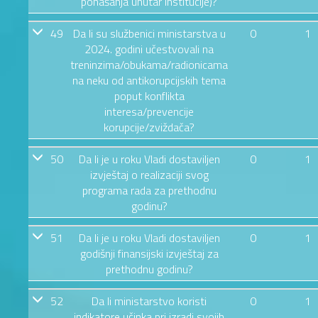
ponašanja unutar institucije)?
49
Da li su službenici ministarstva u
0
1
2024. godini učestvovali na
treninzima/obukama/radionicama
na neku od antikorupcijskih tema
poput konflikta
interesa/prevencije
korupcije/zviždača?
50
Da li je u roku Vladi dostaviljen
0
1
izvještaj o realizaciji svog
programa rada za prethodnu
godinu?
51
Da li je u roku Vladi dostaviljen
0
1
godišnji finansijski izvještaj za
prethodnu godinu?
52
Da li ministarstvo koristi
0
1
indikatore učinka pri izradi svojih