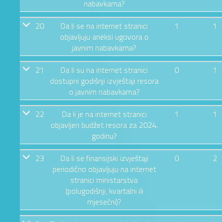
nabavkama?
20
Da li se na internet stranici
1
1
objavljuju aneksi ugovora o
javnim nabavkama?
21
Da li su na internet stranici
0
1
dostupni godišnji izvještaji resora
o javnim nabavkama?
22
Da li je na internet stranici
1
1
objavljen budžet resora za 2024.
godinu?
23
Da li se finansijski izvještaji
0
2
periodično objavljuju na internet
stranici ministarstva
(polugodišnji, kvartalni ili
mjesečni)?