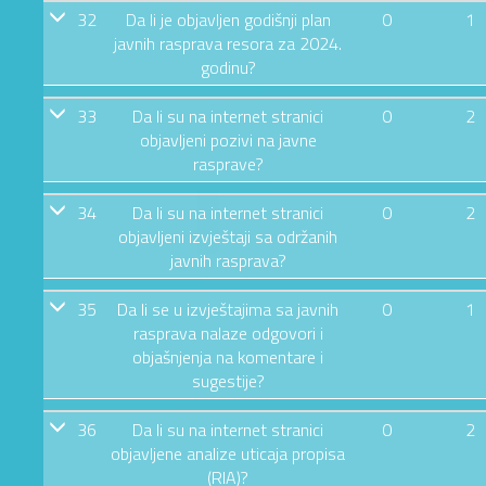
32
Da li je objavljen godišnji plan
0
1
javnih rasprava resora za 2024.
godinu?
33
Da li su na internet stranici
0
2
objavljeni pozivi na javne
rasprave?
34
Da li su na internet stranici
0
2
objavljeni izvještaji sa održanih
javnih rasprava?
35
Da li se u izvještajima sa javnih
0
1
rasprava nalaze odgovori i
objašnjenja na komentare i
sugestije?
36
Da li su na internet stranici
0
2
objavljene analize uticaja propisa
(RIA)?