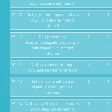
organizacionim jedinicama?
10
Da li je godišnji program rada za
0
1
2024. objavljen na internet
stranici?
11
Da li je posljednji
0
1
kvartalni/polugodišnji izvještaj o
radu objavljen na internet
stranici?
12
Da li su aktuelne strategije
1
1
objavljene na internet stranici?
13
Da li se na internet stranici
0
1
objavljuju nacrti i predlozi
zakona?
14
Da li su izvještaji o radu resora za
0
1
2023. objavljeni na internet