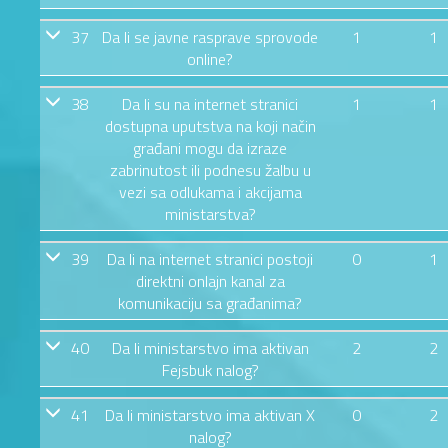
37
Da li se javne rasprave sprovode
1
1
online?
38
Da li su na internet stranici
1
1
dostupna uputstva na koji način
građani mogu da izraze
zabrinutost ili podnesu žalbu u
vezi sa odlukama i akcijama
ministarstva?
39
Da li na internet stranici postoji
0
1
direktni onlajn kanal za
komunikaciju sa građanima?
40
Da li ministarstvo ima aktivan
2
2
Fejsbuk nalog?
41
Da li ministarstvo ima aktivan X
0
2
nalog?