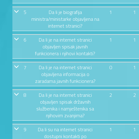
5
Da li je biografija
1
1
ministra/ministarke objavljena na
internet stranici?
6
Da li je na internet stranici
1
1
objavljen spisak javnih
funkcionera i njihovi kontakti?
7
Da li je na internet stranici
0
1
objavljena informacija o
zaradama javnih funkcionera?
8
Da li je na internet stranici
2
2
objavljen spisak državnih
službenika i namještenika sa
njihovim zvanjima?
9
Da li su na internet stranici
1
1
dostupni kontakti po