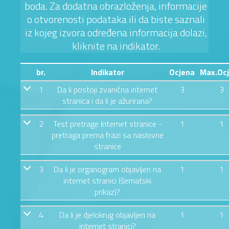
boda. Za dodatna obrazloženja, informacije
o otvorenosti podataka ili da biste saznali
iz kojeg izvora određena informacija dolazi,
kliknite na indikator.
br.
Indikator
Ocjena
Max.Oc
1
Da li postoji zvanična internet
3
3
stranica i da li je ažurirana?
2
Test pretrage Internet stranice -
1
1
pretraga prema frazi sa naslovne
stranice
3
Da li je organogram objavljen na
1
1
internet stranici (šematski
prikaz)?
4
Da li je djelokrug objavljen na
1
1
internet stranici?