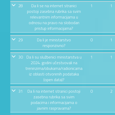
28
Da li se na internet stranici
1
1
postoji zasebna rubrika sa svim
relevantnim informacijama u
odnosu na pravo na slobodan
pristup informacijama?
29
Da li je ministarstvo
0
1
responzivno?
30
Da li su službenici ministarstva u
1
1
2024. godini učestvovali na
treninzima/obukama/radionicama
iz oblasti otvorenih podataka
(open data)?
31
Da li na internet stranici postoji
0
2
zasebna rubrika sa svim
podacima i informacijama o
javnim raspravama?