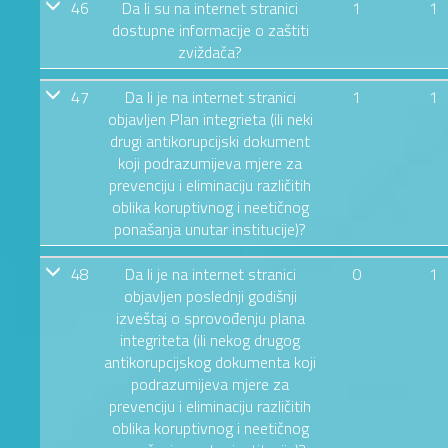
46
Da li su na internet stranici
1
1
dostupne informacije o zaštiti
zviždača?
47
Da li je na internet stranici
1
1
objavljen Plan integrieta (ili neki
drugi antikorupcijski dokument
koji podrazumijeva mjere za
prevenciju i eliminaciju različitih
oblika koruptivnog i neetičnog
ponašanja unutar institucije)?
48
Da li je na internet stranici
0
1
objavljen poslednji godišnji
izveštaj o sprovođenju plana
integriteta (ili nekog drugog
antikorupcijskog dokumenta koji
podrazumijeva mjere za
prevenciju i eliminaciju različitih
oblika koruptivnog i neetičnog