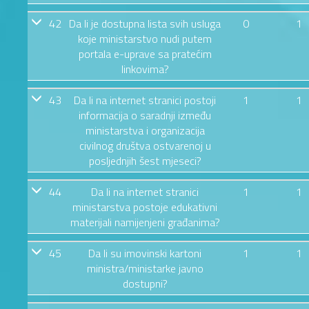
42
Da li je dostupna lista svih usluga
0
1
koje ministarstvo nudi putem
portala e-uprave sa pratećim
linkovima?
43
Da li na internet stranici postoji
1
1
informacija o saradnji između
ministarstva i organizacija
civilnog društva ostvarenoj u
posljednjih šest mjeseci?
44
Da li na internet stranici
1
1
ministarstva postoje edukativni
materijali namijenjeni građanima?
45
Da li su imovinski kartoni
1
1
ministra/ministarke javno
dostupni?