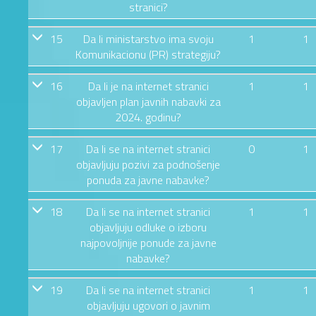
stranici?
15
Da li ministarstvo ima svoju
1
1
Komunikacionu (PR) strategiju?
16
Da li je na internet stranici
1
1
objavljen plan javnih nabavki za
2024. godinu?
17
Da li se na internet stranici
0
1
objavljuju pozivi za podnošenje
ponuda za javne nabavke?
18
Da li se na internet stranici
1
1
objavljuju odluke o izboru
najpovoljnije ponude za javne
nabavke?
19
Da li se na internet stranici
1
1
objavljuju ugovori o javnim