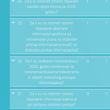
24
Da li su internet stranici objavljen
1
1
završni računi resora za 2023.
godinu?
25
Da li su na internet stranici
1
1
objavljene ažurirane
informacije/uputstva za
ostvarivanje prava na slobodan
pristup informacijama (vodič za
slobodan pristup informacijama)?
26
Da li su službenici ministarstva u
0
1
2024. godini učestvovali na
treninzima/obukama/radionicama
iz oblasti slobodnog pristupa
informacijama?
27
Da li su na internet stranici
0
1
objavljene informacije kojima je
po zahtjevu odobren pristup?