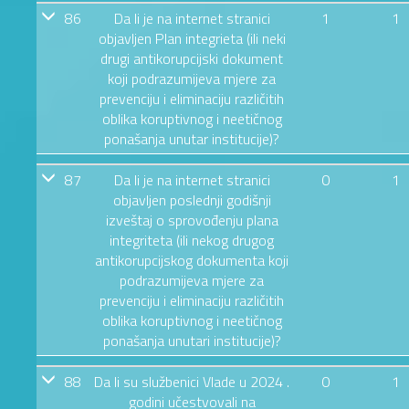
86
Da li je na internet stranici
1
1
objavljen Plan integrieta (ili neki
drugi antikorupcijski dokument
koji podrazumijeva mjere za
prevenciju i eliminaciju različitih
oblika koruptivnog i neetičnog
ponašanja unutar institucije)?
87
Da li je na internet stranici
0
1
objavljen poslednji godišnji
izveštaj o sprovođenju plana
integriteta (ili nekog drugog
antikorupcijskog dokumenta koji
podrazumijeva mjere za
prevenciju i eliminaciju različitih
oblika koruptivnog i neetičnog
ponašanja unutari institucije)?
88
Da li su službenici Vlade u 2024 .
0
1
godini učestvovali na