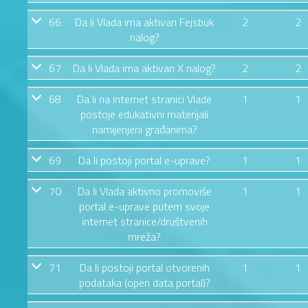
66
Da li Vlada ima aktivan Fejsbuk
2
2
nalog?
67
Da li Vlada ima aktivan X nalog?
2
2
68
Da li na internet stranici Vlade
1
1
postoje edukativni materijali
namijenjeni građanima?
69
Da li postoji portal e-uprave?
1
1
70
Da li Vlada aktivno promoviše
1
1
portal e-uprave putem svoje
internet stranice/društvenih
mreža?
71
Da li postoji portal otvorenih
1
1
podataka (open data portal)?