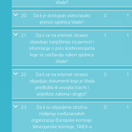
Vlade?
20
Da li je dostupan video/audio
0
1
prenos sjednica Vlade?
21
Da li se na internet stranici
1
1
objavljuju saopštenja za javnost i
informacije o pres konferencijama
koje se održavaju nakon sjednica
Vlade?
22
Da li se na internet stranici
0
1
objavljuju dokumenti koje je Vlada
predložila ili usvojila (nacrti i
prijedlozi zakona i drugo)?
23
Da li su objavljena stručna
0
1
mišljenja međunarodnih
organizacija (Evropske komisije,
Venecijanske komisije, TAIEX-a