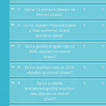
5
Da li je CV premijera objavljen na
1
1
internet stranici?
6
Da li je objavljen Poslovnik/Zakon
1
1
o Vladi na internet stranici
(prečišćeni tekst)?
7
Da li je godišnji program rada za
1
1
2024. objavljen na internet
stranici?
8
Da li je izvještaj o radu za 2023.
0
1
objavljen na internet stranici?
9
Da li je posljednji
0
1
kvartalni/polugodišnji izvještaj o
radu objavljen na internet
stranici?