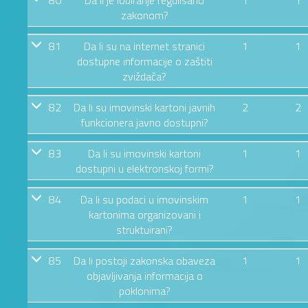
zakonom?
81
Da li su na internet stranici
1
1
dostupne informacije o zaštiti
zviždača?
82
Da li su imovinski kartoni javnih
2
2
funkcionera javno dostupni?
83
Da li su imovinski kartoni
1
1
dostupni u elektronskoj formi?
84
Da li su podaci u imovinskim
1
1
kartonima organizovani i
struktuirani?
85
Da li postoji zakonska obaveza
1
1
objavljivanja informacija o
poklonima?