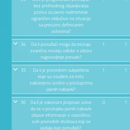
bez prethodnog objavljivanja
poziva za javno nadmetanje
ograničen isključivo na situacije
sa precizno definisanim
uslovima?
34
Da li ponuđači mogu da iniciraju
1
1
zvaničnu reviziju odluke o izboru
najpovoljnije ponude?
35
Da li je privrednim subjektima
1
1
koje su osuđeni za mito
zabranjeno ucešce u postupcima
javnih nabavki?
36
Da li je zakonom propisan uslov
0
1
da se u postupku javnih nabavki
objave informacije o vlasništvu
svih privrednih društava koji se
javljaju kao ponuđači?