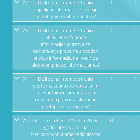
72
Da li su na internet stranici
1
1
objavljene informacije kojima je
po zahtjevu odobren pristup?
73
Da li su na internet stranici
1
1
objavljene ažurirane
informacije/uputstva za
ostvarivanje prava na slobodan
pristup informacijama (vodič za
slobodan pristup informacijama)?
74
Da li se na internet stranici
1
1
postoji zasebna rubrika sa svim
relevantnim informacijama u
odnosu na pravo na slobodan
pristup informacijama?
75
Da li su službenici Vlade u 2024.
0
1
godini učestvovali na
treninzima/obukama/radionicama