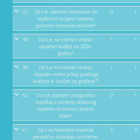
37
Da li je zakonom propisano da
0
1
službenici za javne nabavke
podnose imovinske kartone?
38
Da li je na internet stranici
1
1
objavljen budžet za 2024.
godinu?
39
Da li je na internet stranici
1
1
objavljen vizelni prikaz predloga
budžeta ili "budžet za građane"?
40
Da li je objavljen polugodišnji
0
1
izvještaj o izvršenju državnog
budžeta na internet stranici
Vlade?
41
Da li se finansijski izvještaji
2
2
periodično objavljuju na internet