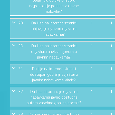
najpovoljnije ponude za javne
nabavke?
29
Da li se na internet stranici
1
1
objavljuju ugovori o javnim
nabavkama?
30
Da li se na internet stranici
1
1
objavljuju aneksi ugovora o
javnim nabavkama?
31
Da li je na internet stranici
1
1
dostupan godišnji izvještaj o
javnim nabavkama Vlade?
32
Da li su informacije o javnim
1
1
nabavkama javno dostupne
putem zasebnog online portala?
33
Da li je pregovarački postupak
1
1