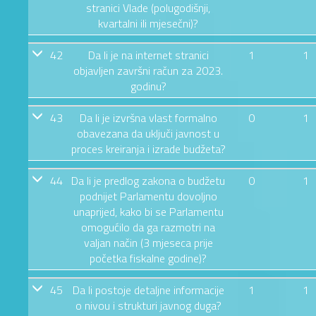
stranici Vlade (polugodišnji,
kvartalni ili mjesečni)?
42
Da li je na internet stranici
1
1
objavljen završni račun za 2023.
godinu?
43
Da li je izvršna vlast formalno
0
1
obavezana da uključi javnost u
proces kreiranja i izrade budžeta?
44
Da li je predlog zakona o budžetu
0
1
podnijet Parlamentu dovoljno
unaprijed, kako bi se Parlamentu
omogućilo da ga razmotri na
valjan način (3 mjeseca prije
početka fiskalne godine)?
45
Da li postoje detaljne informacije
1
1
o nivou i strukturi javnog duga?