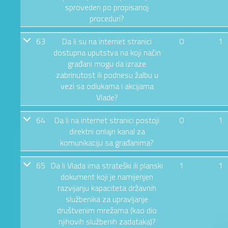
sproveden po propisanoj
proceduri?
63
Da li su na internet stranici
0
1
dostupna uputstva na koji način
građani mogu da izraze
zabrinutost ili podnesu žalbu u
vezi sa odlukama i akcijama
Vlade?
64
Da li na internet stranici postoji
0
1
direktni onlajn kanal za
komunikaciju sa građanima?
65
Da li Vlada ima strateški ili planski
1
1
dokument koji je namijenjen
razvijanju kapaciteta državnih
službenika za upravljanje
društvenim mrežama (kao dio
njihovih službenih zadataka)?