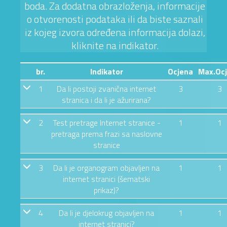
boda. Za dodatna obrazloženja, informacije
o otvorenosti podataka ili da biste saznali
iz kojeg izvora određena informacija dolazi,
kliknite na indikator.
br.
Indikator
Ocjena
Max.Oc
1
Da li postoji zvanična internet
3
3
stranica i da li je ažurirana?
2
Test pretrage Internet stranice -
1
1
pretraga prema frazi sa naslovne
stranice
3
Da li je organogram objavljen na
1
1
internet stranici (šematski
prikaz)?
4
Da li je djelokrug objavljen na
1
1
internet stranici?