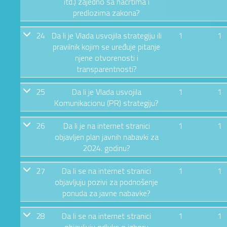
itd.) zajedno sa nacrtima i
predlozima zakona?
24
Da li je Vlada usvojila strategiju ili
1
1
pravilnik kojim se uređuje pitanje
njene otvorenosti i
transparentnosti?
25
Da li je Vlada usvojila
1
1
Komunikacionu (PR) strategiju?
26
Da li je na internet stranici
1
1
objavljen plan javnih nabavki za
2024. godinu?
27
Da li se na internet stranici
1
1
objavljuju pozivi za podnošenje
ponuda za javne nabavke?
28
Da li se na internet stranici
1
1
objavljuju odluke o izboru