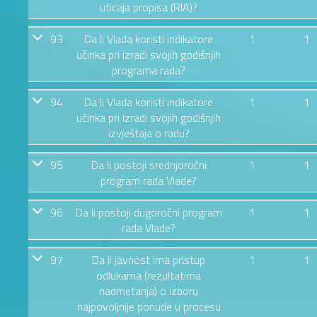
uticaja propisa (RIA)?
93
Da li Vlada koristi indikatore
1
1
učinka pri izradi svojih godišnjih
programa rada?
94
Da li Vlada koristi indikatore
1
1
učinka pri izradi svojih godišnjih
izvještaja o radu?
95
Da li postoji srednjoročni
1
1
program rada Vlade?
96
Da li postoji dugoročni program
1
1
rada Vlade?
97
Da li javnost ima pristup
1
1
odlukama (rezultatima
nadmetanja) o izboru
najpovoljnije ponude u procesu