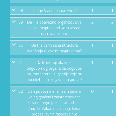
58
Da li je Vlada responzivna?
1
1
59
Da li je obavezno organizovanje
2
2
javnih rasprava prilikom izrade
nacrta Zakona?
60
Da li je definisana struktura
1
1
izvještaja o javnim raspravama?
61
Da li postoji obaveza
1
1
odgovornog organa da odgovori
na komentare i sugestije koje su
podnijete u toku javne rasprave?
62
Da li postoji mehanizam putem
0
1
kojeg građani i zainteresovane
strane mogu preispitati odluke
(nacrte Zakona) u slučaju kada
proces javnih rasprava nije