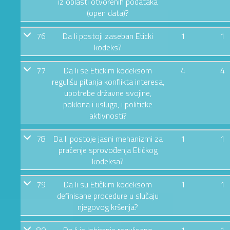
iz oblasti otvorenih podataka
(open data)?
76
Da li postoji zaseban Eticki
1
1
kodeks?
77
Da li se Etickim kodeksom
4
4
regulišu pitanja konflikta interesa,
upotrebe državne svojine,
poklona i usluga, i politicke
aktivnosti?
78
Da li postoje jasni mehanizmi za
1
1
praćenje sprovođenja Etičkog
kodeksa?
79
Da li su Etičkim kodeksom
1
1
definisane procedure u slučaju
njegovog kršenja?
80
Da li je lobiranje regulisano
1
1