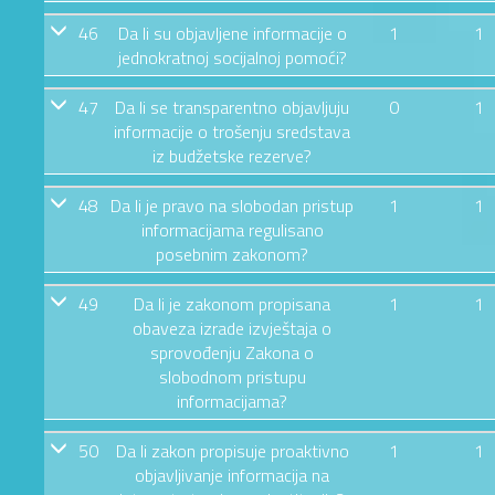
46
Da li su objavljene informacije o
1
1
jednokratnoj socijalnoj pomoći?
47
Da li se transparentno objavljuju
0
1
informacije o trošenju sredstava
iz budžetske rezerve?
48
Da li je pravo na slobodan pristup
1
1
informacijama regulisano
posebnim zakonom?
49
Da li je zakonom propisana
1
1
obaveza izrade izvještaja o
sprovođenju Zakona o
slobodnom pristupu
informacijama?
50
Da li zakon propisuje proaktivno
1
1
objavljivanje informacija na