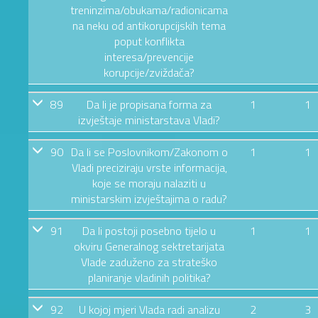
treninzima/obukama/radionicama
na neku od antikorupcijskih tema
poput konflikta
interesa/prevencije
korupcije/zviždača?
89
Da li je propisana forma za
1
1
izvještaje ministarstava Vladi?
90
Da li se Poslovnikom/Zakonom o
1
1
Vladi preciziraju vrste informacija,
koje se moraju nalaziti u
ministarskim izvještajima o radu?
91
Da li postoji posebno tijelo u
1
1
okviru Generalnog sektretarijata
Vlade zaduženo za strateško
planiranje vladinih politika?
92
U kojoj mjeri Vlada radi analizu
2
3