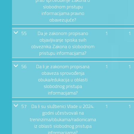
slobodnom pristupu
informacijama pravno
obavezujuće?
55
Da je zakonom propisano
1
1
objavljivanje spiska svih
obveznika Zakona o slobodnom
pristupu informacijama?
56
Da li je zakonom propisana
1
1
obaveza sprovođenja
obuka/edukacija u oblasti
slobodnog pristupa
informacijama?
57
Da li su službenici Vlade u 2024.
1
1
godini učestvovali na
treninzima/obukama/radionicama
iz oblasti slobodnog pristupa
informacijama?