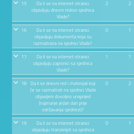
15
Da li se na internet stranici
2
2
objavljuju dnevni redovi sjednica
Vlade?
16
Da li se na internet stranici
0
1
objavljuju dokumenta koja su
razmatrana na sjednici Vlade?
17
Da li se na internet stranici
1
1
objavljuju zapisnici sa sjednica
Vlade?
18
Da li se dnevni red i materijali koji
0
2
će se razmatrati na sjednici Vlade
objavljeni dovoljno unaprijed
(najmanje jedan dan prije
održavanja sjednice)?
19
Da li se na internet stranici
0
1
objavljuju transkripti sa sjednica