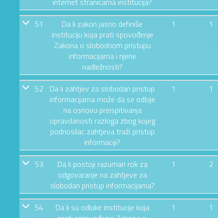
internet stranicama institucija?
51
Da li zakon jasno definiše
1
1
instituciju koja prati spovođenje
Zakona o slobodnom pristupu
informacijama i njene
nadležnosti?
52
Da li zahtjev za slobodan pristup
1
1
informacijama može da se odbije
na osnovu preispitivanja
opravdanosti razloga zbog kojeg
podnosilac zahtjeva traži pristup
informaciji?
53
Da li postoji razuman rok za
1
2
odgovaranje na zahtjeve za
slobodan pristup informacijama?
54
Da li su odluke institucije koja
1
1
prati sprovođenje Zakona o