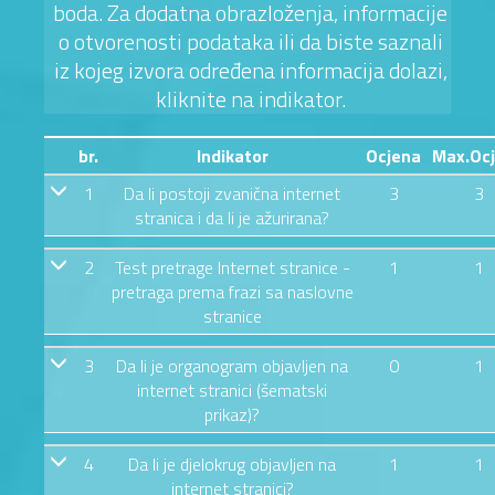
boda. Za dodatna obrazloženja, informacije
o otvorenosti podataka ili da biste saznali
iz kojeg izvora određena informacija dolazi,
kliknite na indikator.
br.
Indikator
Ocjena
Max.Oc
1
Da li postoji zvanična internet
3
3
stranica i da li je ažurirana?
2
Test pretrage Internet stranice -
1
1
pretraga prema frazi sa naslovne
stranice
3
Da li je organogram objavljen na
0
1
internet stranici (šematski
prikaz)?
4
Da li je djelokrug objavljen na
1
1
internet stranici?