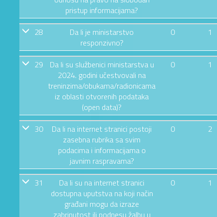
pristup informacijama?
28
Da li je ministarstvo
0
1
responzivno?
29
Da li su službenici ministarstva u
0
1
2024. godini učestvovali na
treninzima/obukama/radionicama
iz oblasti otvorenih podataka
(open data)?
30
Da li na internet stranici postoji
0
2
zasebna rubrika sa svim
podacima i informacijama o
javnim raspravama?
31
Da li su na internet stranici
0
1
dostupna uputstva na koji način
građani mogu da izraze
zabrinutost ili podnesu žalbu u