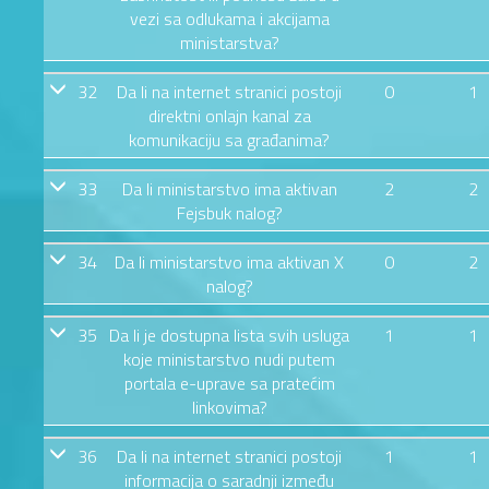
vezi sa odlukama i akcijama
ministarstva?
32
Da li na internet stranici postoji
0
1
direktni onlajn kanal za
komunikaciju sa građanima?
33
Da li ministarstvo ima aktivan
2
2
Fejsbuk nalog?
34
Da li ministarstvo ima aktivan X
0
2
nalog?
35
Da li je dostupna lista svih usluga
1
1
koje ministarstvo nudi putem
portala e-uprave sa pratećim
linkovima?
36
Da li na internet stranici postoji
1
1
informacija o saradnji između