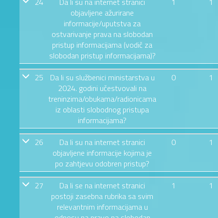
24
Da li su na internet stranici
1
1
objavljene ažurirane
informacije/uputstva za
ostvarivanje prava na slobodan
pristup informacijama (vodič za
slobodan pristup informacijama)?
25
Da li su službenici ministarstva u
0
1
2024. godini učestvovali na
treninzima/obukama/radionicama
iz oblasti slobodnog pristupa
informacijama?
26
Da li su na internet stranici
0
1
objavljene informacije kojima je
po zahtjevu odobren pristup?
27
Da li se na internet stranici
1
1
postoji zasebna rubrika sa svim
relevantnim informacijama u
odnosu na pravo na slobodan