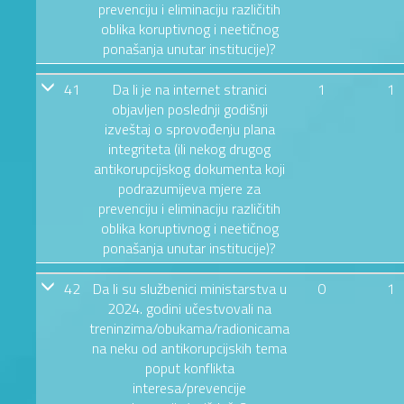
prevenciju i eliminaciju različitih
oblika koruptivnog i neetičnog
ponašanja unutar institucije)?
41
Da li je na internet stranici
1
1
objavljen poslednji godišnji
izveštaj o sprovođenju plana
integriteta (ili nekog drugog
antikorupcijskog dokumenta koji
podrazumijeva mjere za
prevenciju i eliminaciju različitih
oblika koruptivnog i neetičnog
ponašanja unutar institucije)?
42
Da li su službenici ministarstva u
0
1
2024. godini učestvovali na
treninzima/obukama/radionicama
na neku od antikorupcijskih tema
poput konflikta
interesa/prevencije