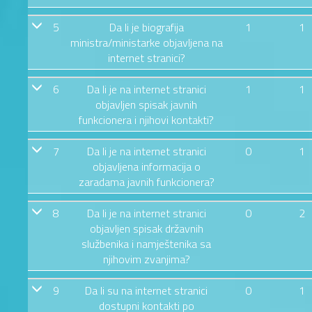
5
Da li je biografija
1
1
ministra/ministarke objavljena na
internet stranici?
6
Da li je na internet stranici
1
1
objavljen spisak javnih
funkcionera i njihovi kontakti?
7
Da li je na internet stranici
0
1
objavljena informacija o
zaradama javnih funkcionera?
8
Da li je na internet stranici
0
2
objavljen spisak državnih
službenika i namještenika sa
njihovim zvanjima?
9
Da li su na internet stranici
0
1
dostupni kontakti po