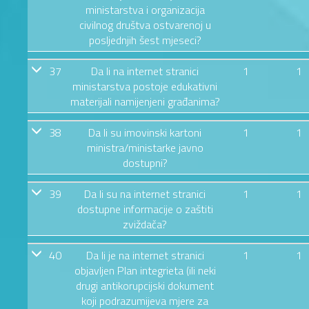
ministarstva i organizacija
civilnog društva ostvarenoj u
posljednjih šest mjeseci?
37
Da li na internet stranici
1
1
ministarstva postoje edukativni
materijali namijenjeni građanima?
38
Da li su imovinski kartoni
1
1
ministra/ministarke javno
dostupni?
39
Da li su na internet stranici
1
1
dostupne informacije o zaštiti
zviždača?
40
Da li je na internet stranici
1
1
objavljen Plan integrieta (ili neki
drugi antikorupcijski dokument
koji podrazumijeva mjere za