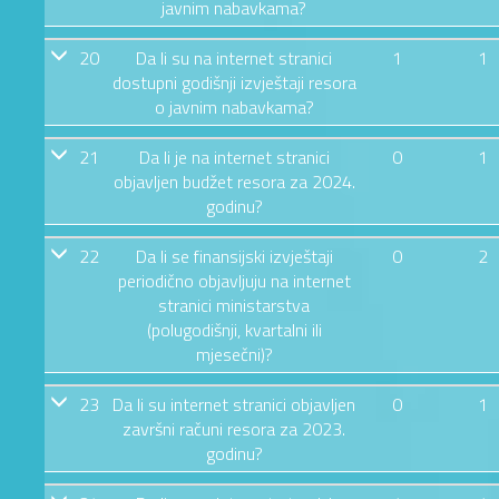
javnim nabavkama?
20
Da li su na internet stranici
1
1
dostupni godišnji izvještaji resora
o javnim nabavkama?
21
Da li je na internet stranici
0
1
objavljen budžet resora za 2024.
godinu?
22
Da li se finansijski izvještaji
0
2
periodično objavljuju na internet
stranici ministarstva
(polugodišnji, kvartalni ili
mjesečni)?
23
Da li su internet stranici objavljen
0
1
završni računi resora za 2023.
godinu?