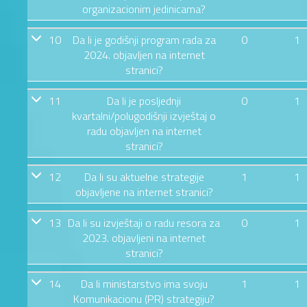
organizacionim jedinicama?
10
Da li je godišnji program rada za
0
1
2024. objavljen na internet
stranici?
11
Da li je posljednji
0
1
kvartalni/polugodišnji izvještaj o
radu objavljen na internet
stranici?
12
Da li su aktuelne strategije
1
1
objavljene na internet stranici?
13
Da li su izvještaji o radu resora za
0
1
2023. objavljeni na internet
stranici?
14
Da li ministarstvo ima svoju
1
1
Komunikacionu (PR) strategiju?