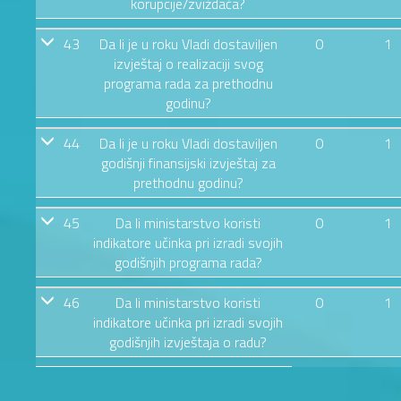
korupcije/zviždača?
43
Da li je u roku Vladi dostaviljen
0
1
izvještaj o realizaciji svog
programa rada za prethodnu
godinu?
44
Da li je u roku Vladi dostaviljen
0
1
godišnji finansijski izvještaj za
prethodnu godinu?
45
Da li ministarstvo koristi
0
1
indikatore učinka pri izradi svojih
godišnjih programa rada?
46
Da li ministarstvo koristi
0
1
indikatore učinka pri izradi svojih
godišnjih izvještaja o radu?