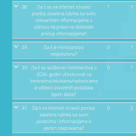
28
Da li se na internet stranici
1
1
postoji zasebna rubrika sa svim
relevantnim informacijama u
odnosu na pravo na slobodan
pristup informacijama?
29
Da li je ministarstvo
0
1
responzivno?
30
Da li su službenici ministarstva u
0
1
2024. godini učestvovali na
treninzima/obukama/radionicama
iz oblasti otvorenih podataka
(open data)?
31
Da li na internet stranici postoji
0
2
zasebna rubrika sa svim
podacima i informacijama o
javnim raspravama?