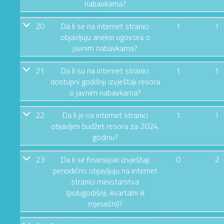
nabavkama?
20
Da li se na internet stranici
1
1
objavljuju aneksi ugovora o
javnim nabavkama?
21
Da li su na internet stranici
1
1
dostupni godišnji izvještaji resora
o javnim nabavkama?
22
Da li je na internet stranici
1
1
objavljen budžet resora za 2024.
godinu?
23
Da li se finansijski izvještaji
0
2
periodično objavljuju na internet
stranici ministarstva
(polugodišnji, kvartalni ili
mjesečni)?