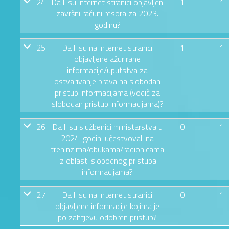
24
Da li su internet stranici objavljen
1
1
završni računi resora za 2023.
godinu?
25
Da li su na internet stranici
1
1
objavljene ažurirane
informacije/uputstva za
ostvarivanje prava na slobodan
pristup informacijama (vodič za
slobodan pristup informacijama)?
26
Da li su službenici ministarstva u
0
1
2024. godini učestvovali na
treninzima/obukama/radionicama
iz oblasti slobodnog pristupa
informacijama?
27
Da li su na internet stranici
0
1
objavljene informacije kojima je
po zahtjevu odobren pristup?