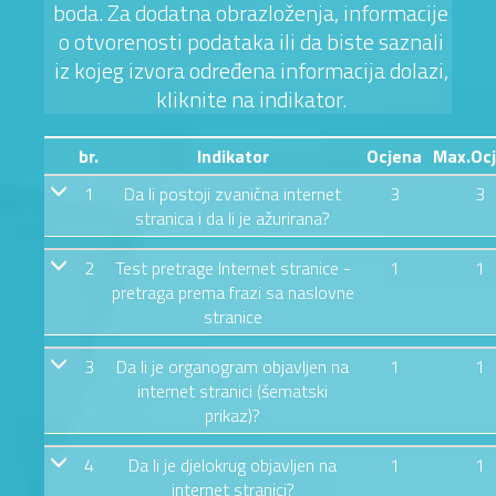
boda. Za dodatna obrazloženja, informacije
o otvorenosti podataka ili da biste saznali
iz kojeg izvora određena informacija dolazi,
kliknite na indikator.
br.
Indikator
Ocjena
Max.Oc
1
Da li postoji zvanična internet
3
3
stranica i da li je ažurirana?
2
Test pretrage Internet stranice -
1
1
pretraga prema frazi sa naslovne
stranice
3
Da li je organogram objavljen na
1
1
internet stranici (šematski
prikaz)?
4
Da li je djelokrug objavljen na
1
1
internet stranici?