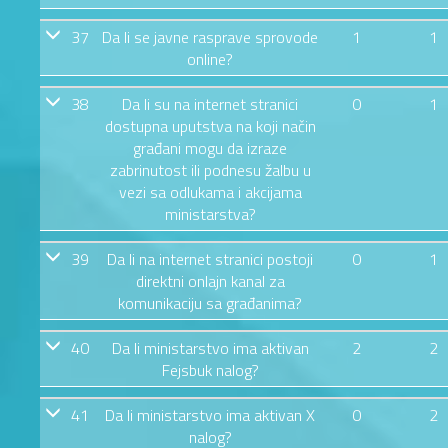
37
Da li se javne rasprave sprovode
1
1
online?
38
Da li su na internet stranici
0
1
dostupna uputstva na koji način
građani mogu da izraze
zabrinutost ili podnesu žalbu u
vezi sa odlukama i akcijama
ministarstva?
39
Da li na internet stranici postoji
0
1
direktni onlajn kanal za
komunikaciju sa građanima?
40
Da li ministarstvo ima aktivan
2
2
Fejsbuk nalog?
41
Da li ministarstvo ima aktivan X
0
2
nalog?