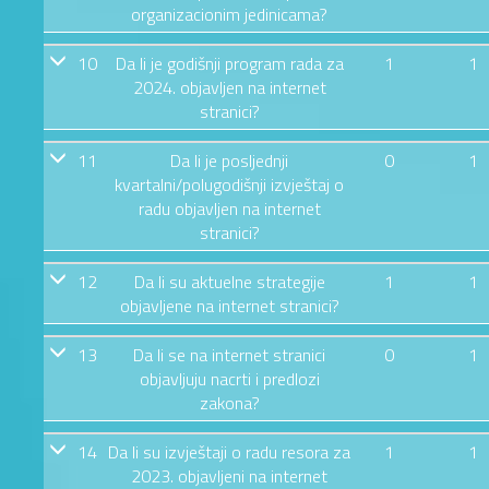
organizacionim jedinicama?
10
Da li je godišnji program rada za
1
1
2024. objavljen na internet
stranici?
11
Da li je posljednji
0
1
kvartalni/polugodišnji izvještaj o
radu objavljen na internet
stranici?
12
Da li su aktuelne strategije
1
1
objavljene na internet stranici?
13
Da li se na internet stranici
0
1
objavljuju nacrti i predlozi
zakona?
14
Da li su izvještaji o radu resora za
1
1
2023. objavljeni na internet