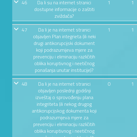
46
Da li su na internet stranici
1
1
dostupne informacije o zaštiti
zviždača?
47
Da li je na internet stranici
1
1
objavljen Plan integrieta (ili neki
drugi antikorupcijski dokument
koji podrazumijeva mjere za
prevenciju i eliminaciju različitih
oblika koruptivnog i neetičnog
ponašanja unutar institucije)?
48
Da li je na internet stranici
0
1
objavljen poslednji godišnji
izveštaj o sprovođenju plana
integriteta (ili nekog drugog
antikorupcijskog dokumenta koji
podrazumijeva mjere za
prevenciju i eliminaciju različitih
oblika koruptivnog i neetičnog