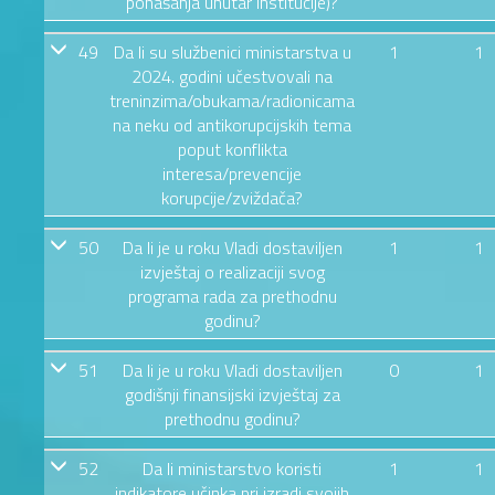
ponašanja unutar institucije)?
49
Da li su službenici ministarstva u
1
1
2024. godini učestvovali na
treninzima/obukama/radionicama
na neku od antikorupcijskih tema
poput konflikta
interesa/prevencije
korupcije/zviždača?
50
Da li je u roku Vladi dostaviljen
1
1
izvještaj o realizaciji svog
programa rada za prethodnu
godinu?
51
Da li je u roku Vladi dostaviljen
0
1
godišnji finansijski izvještaj za
prethodnu godinu?
52
Da li ministarstvo koristi
1
1
indikatore učinka pri izradi svojih