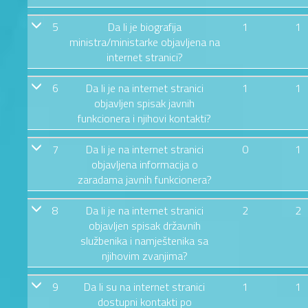
5
Da li je biografija
1
1
ministra/ministarke objavljena na
internet stranici?
6
Da li je na internet stranici
1
1
objavljen spisak javnih
funkcionera i njihovi kontakti?
7
Da li je na internet stranici
0
1
objavljena informacija o
zaradama javnih funkcionera?
8
Da li je na internet stranici
2
2
objavljen spisak državnih
službenika i namještenika sa
njihovim zvanjima?
9
Da li su na internet stranici
1
1
dostupni kontakti po