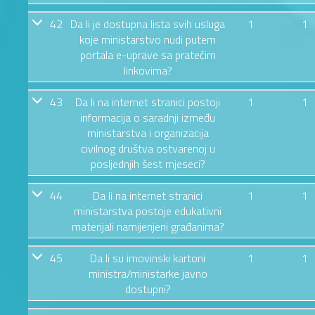
42
Da li je dostupna lista svih usluga
1
1
koje ministarstvo nudi putem
portala e-uprave sa pratećim
linkovima?
43
Da li na internet stranici postoji
1
1
informacija o saradnji između
ministarstva i organizacija
civilnog društva ostvarenoj u
posljednjih šest mjeseci?
44
Da li na internet stranici
1
1
ministarstva postoje edukativni
materijali namijenjeni građanima?
45
Da li su imovinski kartoni
1
1
ministra/ministarke javno
dostupni?