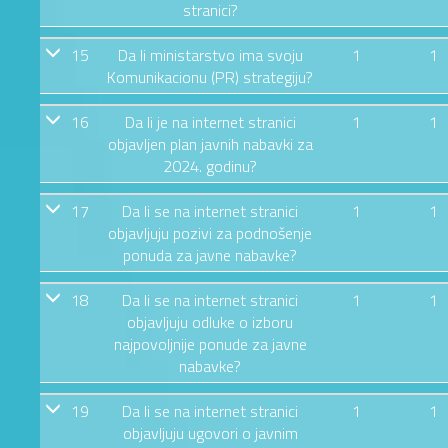
stranici?
15
Da li ministarstvo ima svoju
1
1
Komunikacionu (PR) strategiju?
16
Da li je na internet stranici
1
1
objavljen plan javnih nabavki za
2024. godinu?
17
Da li se na internet stranici
1
1
objavljuju pozivi za podnošenje
ponuda za javne nabavke?
18
Da li se na internet stranici
1
1
objavljuju odluke o izboru
najpovoljnije ponude za javne
nabavke?
19
Da li se na internet stranici
1
1
objavljuju ugovori o javnim