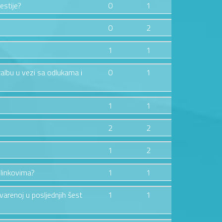
estije?
0
1
0
2
1
1
žalbu u vezi sa odlukama i
0
1
1
1
2
2
1
2
 linkovima?
1
1
tvarenoj u posljednjih šest
1
1