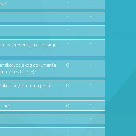
ima?
1
1
1
1
1
1
ere za prevenciju i eliminaciju
1
1
og antikorupcijskog dokumenta
0
1
nutar institucije)?
ntikorupcijskih tema poput
0
1
odinu?
0
1
1
1
1
1