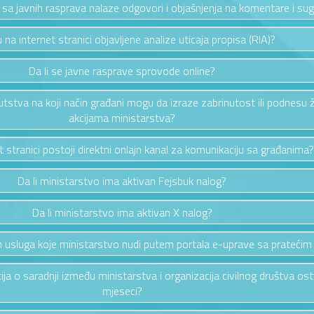
a sa javnih rasprava nalaze odgovori i objašnjenja na komentare i sug
u na internet stranici objavljene analize uticaja propisa (RIA)?
Da li se javne rasprave sprovode online?
putstva na koji način građani mogu da izraze zabrinutost ili podnesu 
akcijama ministarstva?
et stranici postoji direktni onlajn kanal za komunikaciju sa građanima?
Da li ministarstvo ima aktivan Fejsbuk nalog?
Da li ministarstvo ima aktivan X nalog?
vih usluga koje ministarstvo nudi putem portala e-uprave sa pratećim
cija o saradnji između ministarstva i organizacija civilnog društva os
mjeseci?