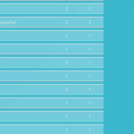
0
1
zvanjima?
2
2
1
1
1
1
?
0
1
1
1
0
1
1
1
1
1
1
1