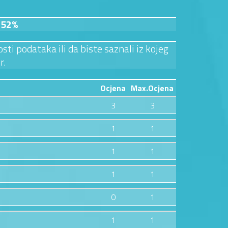
.52%
sti podataka ili da biste saznali iz kojeg
r.
Ocjena
Max.Ocjena
3
3
1
1
1
1
1
1
0
1
1
1