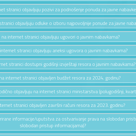
rnet stranici objavljuju pozivi za podnošenje ponuda za javne nabavk
 stranici objavljuju odluke o izboru najpovoljnije ponude za javne nab
e na internet stranici objavljuju ugovori o javnim nabavkama?
 internet stranici objavljuju aneksi ugovora o javnim nabavkama?
ernet stranici dostupni godišnji izvještaji resora o javnim nabavkama?
e na internet stranici objavljen budžet resora za 2024. godinu?
riodično objavljuju na internet stranici ministarstva (polugodišnji, kvarta
nternet stranici objavljen završni računi resora za 2023. godinu?
ažurirane informacije/uputstva za ostvarivanje prava na slobodan pris
slobodan pristup informacijama)?