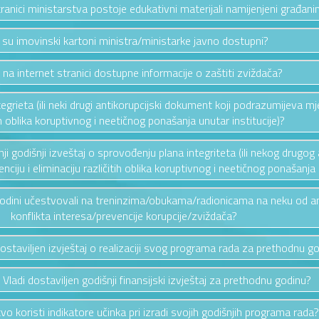
stranici ministarstva postoje edukativni materijali namijenjeni građan
i su imovinski kartoni ministra/ministarke javno dostupni?
u na internet stranici dostupne informacije o zaštiti zviždača?
ntegrieta (ili neki drugi antikorupcijski dokument koji podrazumijeva mj
ih oblika koruptivnog i neetičnog ponašanja unutar institucije)?
ednji godišnji izveštaj o sprovođenju plana integriteta (ili nekog drug
ciju i eliminaciju različitih oblika koruptivnog i neetičnog ponašanja u
 godini učestvovali na treninzima/obukama/radionicama na neku od a
konflikta interesa/prevencije korupcije/zviždača?
 dostaviljen izvještaj o realizaciji svog programa rada za prethodnu g
u Vladi dostaviljen godišnji finansijski izvještaj za prethodnu godinu?
tvo koristi indikatore učinka pri izradi svojih godišnjih programa rada?