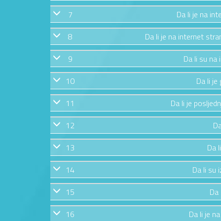
7
Da li je na in
8
Da li je na internet str
9
Da li su na
10
Da li j
11
Da li je posljed
12
Da
13
Da l
14
Da li su 
15
Da 
16
Da li je n