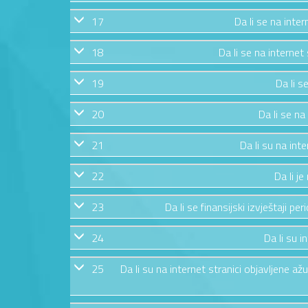
17
Da li se na inte
18
Da li se na internet
19
Da li s
20
Da li se na
21
Da li su na int
22
Da li j
23
Da li se finansijski izvještaji pe
24
Da li su i
25
Da li su na internet stranici objavljene 