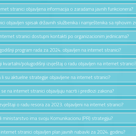
ternet stranici objavljena informacija o zaradama javnih funkcionera?
anici objavljen spisak državnih službenika i namještenika sa njihovim 
 internet stranici dostupni kontakti po organizacionim jedinicama?
e godišnji program rada za 2024. objavljen na internet stranici?
nji kvartalni/polugodišnji izvještaj o radu objavljen na internet stranici
 li su aktuelne strategije objavljene na internet stranici?
i se na internet stranici objavljuju nacrti i predlozi zakona?
izvještaji o radu resora za 2023. objavljeni na internet stranici?
li ministarstvo ima svoju Komunikacionu (PR) strategiju?
a internet stranici objavljen plan javnih nabavki za 2024. godinu?