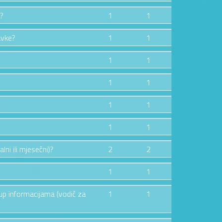
e?
1
1
avke?
1
1
1
1
1
1
1
1
1
1
lni ili mjesečni)?
2
2
1
1
tup informacijama (vodič za
1
1