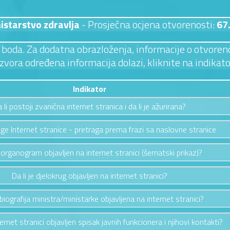
istarstvo zdravlja
- Prosječna ocjena otvorenosti:
67
 3 boda. Za dodatna obrazloženja, informacije o otvoreno
izvora određena informacija dolazi, kliknite na indikato
Indikator
 li postoji zvanična internet stranica i da li je ažurirana?
ge Internet stranice - pretraga prema frazi sa naslovne stranice
e organogram objavljen na internet stranici (šematski prikaz)?
Da li je djelokrug objavljen na internet stranici?
e biografija ministra/ministarke objavljena na internet stranici?
ternet stranici objavljen spisak javnih funkcionera i njihovi kontakti?