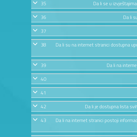
35
Da li se u izvještajim
36
Da li s
37
38
Da li su na internet stranici dostupna u
39
Da li na intern
40
41
42
Da li je dostupna lista s
43
Da li na internet stranici postoji informa