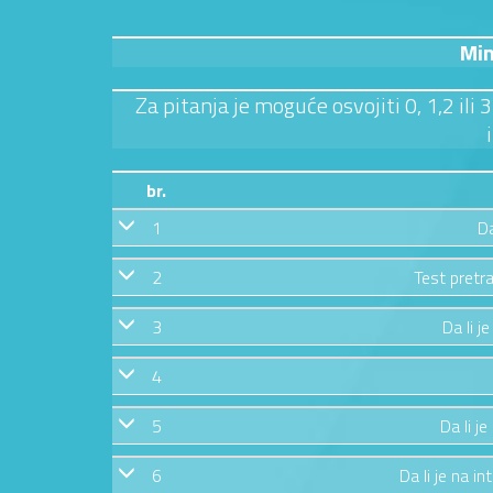
Min
Za pitanja je moguće osvojiti 0, 1,2 ili
br.
1
Da
2
Test pretra
3
Da li j
4
5
Da li j
6
Da li je na in