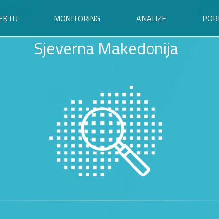
EKTU
MONITORING
ANALIZE
POR
Sjeverna Makedonija