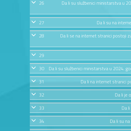
26
Da li su službenici ministarstva u 
27
Da li su na intern
28
Da li se na internet stranici postoj
29
30
Da li su službenici ministarstva u 2024. g
31
Da li na internet stranic
32
Da li je
33
Da li
34
Da li su na