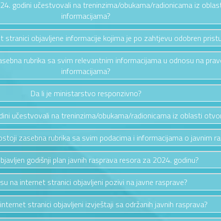
2024. godini učestvovali na treninzima/obukama/radionicama iz oblas
informacijama?
et stranici objavljene informacije kojima je po zahtjevu odobren prist
i zasebna rubrika sa svim relevantnim informacijama u odnosu na pra
informacijama?
Da li je ministarstvo responzivno?
odini učestvovali na treninzima/obukama/radionicama iz oblasti otv
i postoji zasebna rubrika sa svim podacima i informacijama o javnim 
 objavljen godišnji plan javnih rasprava resora za 2024. godinu?
 su na internet stranici objavljeni pozivi na javne rasprave?
 internet stranici objavljeni izvještaji sa održanih javnih rasprava?