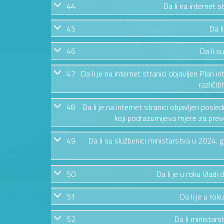
44
Da li na internet 
45
Da l
46
Da li s
47
Da li je na internet stranici objavljen Plan i
različit
48
Da li je na internet stranici objavljen posl
koji podrazumijeva mjere za preven
49
Da li su službenici ministarstva u 2024.
50
Da li je u roku Vladi
51
Da li je u rok
52
Da li ministars