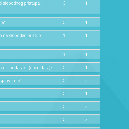
ti slobodnog pristupa
0
1
up?
0
1
vo na slobodan pristup
1
1
1
1
orenih podataka (open data)?
0
1
raspravama?
0
2
0
1
0
2
0
2