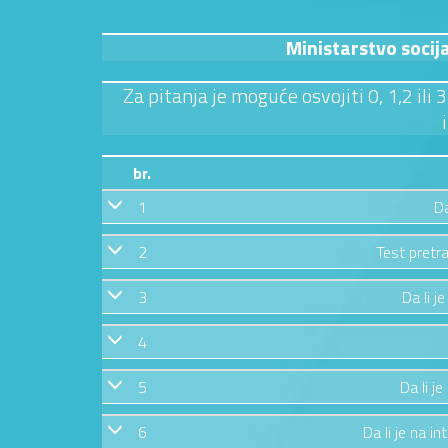
Ministarstvo socij
Za pitanja je moguće osvojiti 0, 1,2 ili
br.
1
Da
2
Test pretra
3
Da li j
4
5
Da li j
6
Da li je na in