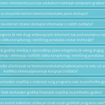
stranici ministarstva postoje edukativni materijali namijenjeni građan
i su imovinski kartoni ministra/ministarke javno dostupni?
u na internet stranici dostupne informacije o zaštiti zviždača?
ntegrieta (ili neki drugi antikorupcijski dokument koji podrazumijeva mj
ih oblika koruptivnog i neetičnog ponašanja unutar institucije)?
ednji godišnji izveštaj o sprovođenju plana integriteta (ili nekog drug
ciju i eliminaciju različitih oblika koruptivnog i neetičnog ponašanja u
 godini učestvovali na treninzima/obukama/radionicama na neku od a
konflikta interesa/prevencije korupcije/zviždača?
 dostaviljen izvještaj o realizaciji svog programa rada za prethodnu g
u Vladi dostaviljen godišnji finansijski izvještaj za prethodnu godinu?
tvo koristi indikatore učinka pri izradi svojih godišnjih programa rada?