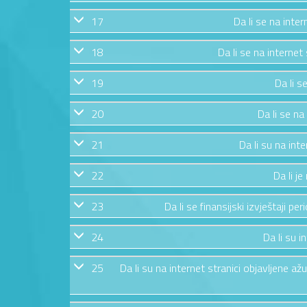
17
Da li se na inte
18
Da li se na internet
19
Da li s
20
Da li se na
21
Da li su na int
22
Da li j
23
Da li se finansijski izvještaji pe
24
Da li su i
25
Da li su na internet stranici objavljene 