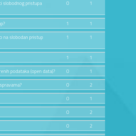
ti slobodnog pristupa
0
1
up?
1
1
vo na slobodan pristup
1
1
1
1
orenih podataka (open data)?
0
1
raspravama?
0
2
0
1
0
2
0
2