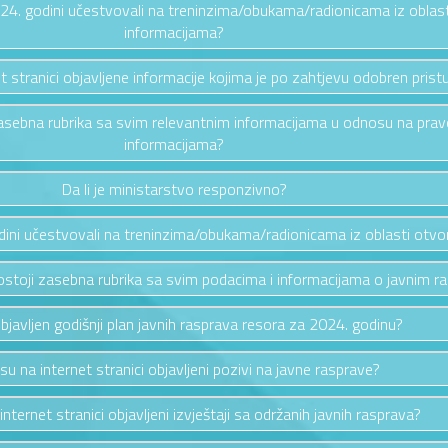
2024. godini učestvovali na treninzima/obukama/radionicama iz oblas
informacijama?
et stranici objavljene informacije kojima je po zahtjevu odobren prist
i zasebna rubrika sa svim relevantnim informacijama u odnosu na pra
informacijama?
Da li je ministarstvo responzivno?
odini učestvovali na treninzima/obukama/radionicama iz oblasti otv
i postoji zasebna rubrika sa svim podacima i informacijama o javnim 
 objavljen godišnji plan javnih rasprava resora za 2024. godinu?
 su na internet stranici objavljeni pozivi na javne rasprave?
 internet stranici objavljeni izvještaji sa održanih javnih rasprava?