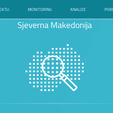
EKTU
MONITORING
ANALIZE
POR
Sjeverna Makedonija