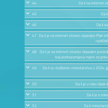
44
Da li na internet 
45
Da l
46
Da li s
47
Da li je na internet stranici objavljen Plan i
različit
48
Da li je na internet stranici objavljen posl
koji podrazumijeva mjere za preven
49
Da li su službenici ministarstva u 2024.
50
Da li je u roku Vladi
51
Da li je u rok
52
Da li ministars