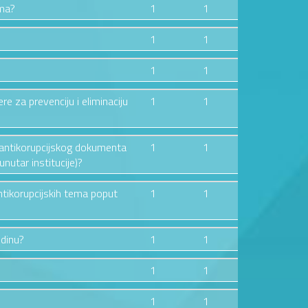
ima?
1
1
1
1
1
1
ere za prevenciju i eliminaciju
1
1
og antikorupcijskog dokumenta
1
1
nutar institucije)?
ntikorupcijskih tema poput
1
1
odinu?
1
1
1
1
1
1