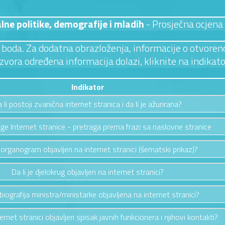
alne politike, demografije i mladih
- Prosječna ocjena
 3 boda. Za dodatna obrazloženja, informacije o otvoreno
izvora određena informacija dolazi, kliknite na indikato
Indikator
 li postoji zvanična internet stranica i da li je ažurirana?
ge Internet stranice - pretraga prema frazi sa naslovne stranice
e organogram objavljen na internet stranici (šematski prikaz)?
Da li je djelokrug objavljen na internet stranici?
e biografija ministra/ministarke objavljena na internet stranici?
ternet stranici objavljen spisak javnih funkcionera i njihovi kontakti?