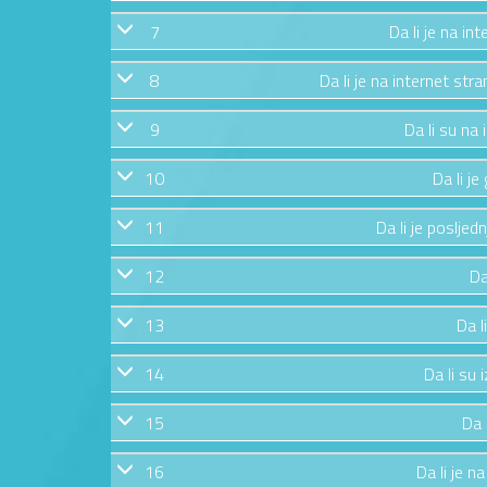
7
Da li je na in
8
Da li je na internet str
9
Da li su na
10
Da li j
11
Da li je posljed
12
Da
13
Da l
14
Da li su 
15
Da 
16
Da li je n