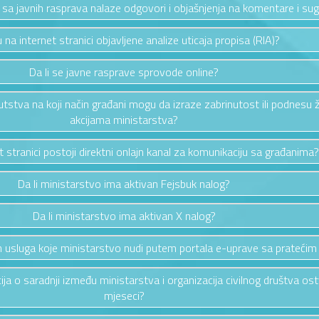
a sa javnih rasprava nalaze odgovori i objašnjenja na komentare i sug
u na internet stranici objavljene analize uticaja propisa (RIA)?
Da li se javne rasprave sprovode online?
putstva na koji način građani mogu da izraze zabrinutost ili podnesu 
akcijama ministarstva?
et stranici postoji direktni onlajn kanal za komunikaciju sa građanima?
Da li ministarstvo ima aktivan Fejsbuk nalog?
Da li ministarstvo ima aktivan X nalog?
vih usluga koje ministarstvo nudi putem portala e-uprave sa pratećim
cija o saradnji između ministarstva i organizacija civilnog društva os
mjeseci?