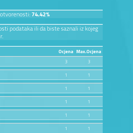
 otvorenosti:
74.42%
sti podataka ili da biste saznali iz kojeg
r.
Ocjena
Max.Ocjena
3
3
1
1
1
1
1
1
1
1
1
1