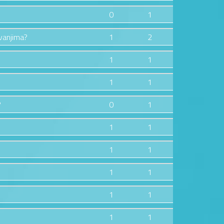
0
1
zvanjima?
1
2
1
1
1
1
?
0
1
1
1
1
1
1
1
1
1
1
1