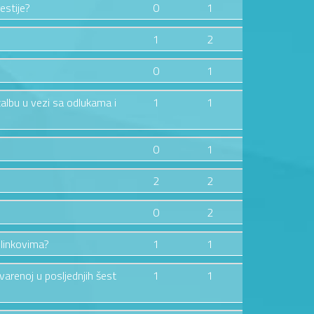
estije?
0
1
1
2
0
1
žalbu u vezi sa odlukama i
1
1
0
1
2
2
0
2
 linkovima?
1
1
tvarenoj u posljednjih šest
1
1