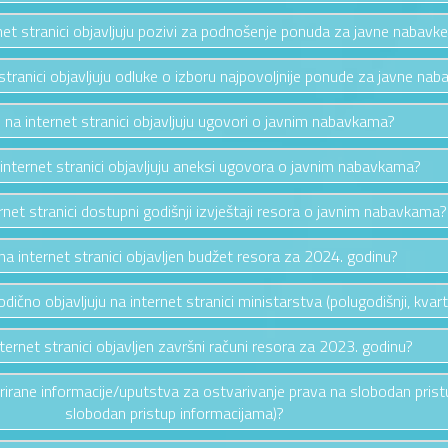
rnet stranici objavljuju pozivi za podnošenje ponuda za javne nabavk
 stranici objavljuju odluke o izboru najpovoljnije ponude za javne nab
e na internet stranici objavljuju ugovori o javnim nabavkama?
 internet stranici objavljuju aneksi ugovora o javnim nabavkama?
ernet stranici dostupni godišnji izvještaji resora o javnim nabavkama?
e na internet stranici objavljen budžet resora za 2024. godinu?
riodično objavljuju na internet stranici ministarstva (polugodišnji, kvarta
nternet stranici objavljen završni računi resora za 2023. godinu?
ažurirane informacije/uputstva za ostvarivanje prava na slobodan pris
slobodan pristup informacijama)?