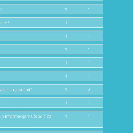
e?
1
1
avke?
1
1
1
1
1
1
1
1
1
1
lni ili mjesečni)?
1
2
1
1
tup informacijama (vodič za
1
1