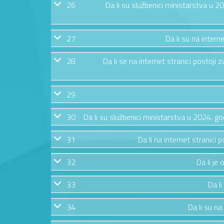
26
Da li su službenici ministarstva u 
27
Da li su na intern
28
Da li se na internet stranici postoj
29
30
Da li su službenici ministarstva u 2024. g
31
Da li na internet stranic
32
Da li je
33
Da li
34
Da li su na