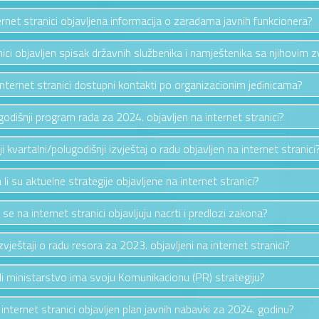
ternet stranici objavljena informacija o zaradama javnih funkcionera?
anici objavljen spisak državnih službenika i namještenika sa njihovim 
 internet stranici dostupni kontakti po organizacionim jedinicama?
e godišnji program rada za 2024. objavljen na internet stranici?
nji kvartalni/polugodišnji izvještaj o radu objavljen na internet stranici
 li su aktuelne strategije objavljene na internet stranici?
i se na internet stranici objavljuju nacrti i predlozi zakona?
izvještaji o radu resora za 2023. objavljeni na internet stranici?
li ministarstvo ima svoju Komunikacionu (PR) strategiju?
a internet stranici objavljen plan javnih nabavki za 2024. godinu?