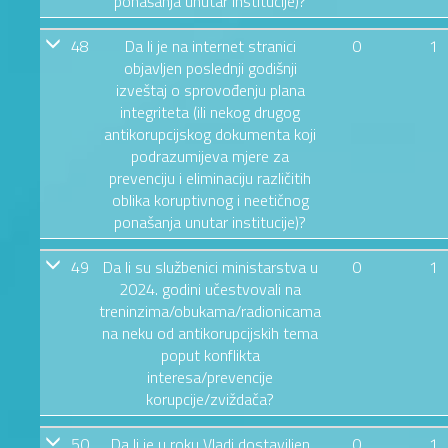
ponašanja unutar institucije)?
48
Da li je na internet stranici
0
1
objavljen poslednji godišnji
izveštaj o sprovođenju plana
integriteta (ili nekog drugog
antikorupcijskog dokumenta koji
podrazumijeva mjere za
prevenciju i eliminaciju različitih
oblika koruptivnog i neetičnog
ponašanja unutar institucije)?
49
Da li su službenici ministarstva u
0
1
2024. godini učestvovali na
treninzima/obukama/radionicama
na neku od antikorupcijskih tema
poput konflikta
interesa/prevencije
korupcije/zviždača?
50
Da li je u roku Vladi dostaviljen
0
1