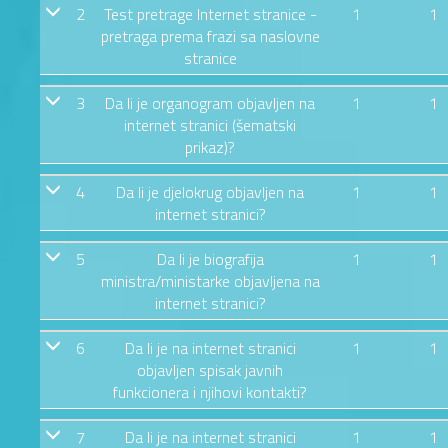
2
Test pretrage Internet stranice -
1
1
pretraga prema frazi sa naslovne
stranice
3
Da li je organogram objavljen na
1
1
internet stranici (šematski
prikaz)?
4
Da li je djelokrug objavljen na
1
1
internet stranici?
5
Da li je biografija
1
1
ministra/ministarke objavljena na
internet stranici?
6
Da li je na internet stranici
1
1
objavljen spisak javnih
funkcionera i njihovi kontakti?
7
Da li je na internet stranici
1
1