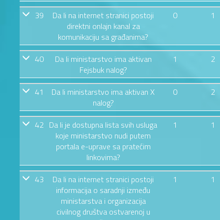
39
Da li na internet stranici postoji
0
1
direktni onlajn kanal za
komunikaciju sa građanima?
40
Da li ministarstvo ima aktivan
1
2
Fejsbuk nalog?
41
Da li ministarstvo ima aktivan X
0
2
nalog?
42
Da li je dostupna lista svih usluga
1
1
koje ministarstvo nudi putem
portala e-uprave sa pratećim
linkovima?
43
Da li na internet stranici postoji
1
1
informacija o saradnji između
ministarstva i organizacija
civilnog društva ostvarenoj u