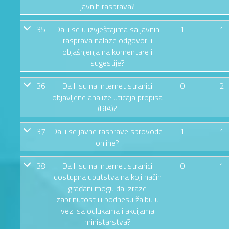
javnih rasprava?
35
Da li se u izvještajima sa javnih
1
1
rasprava nalaze odgovori i
objašnjenja na komentare i
sugestije?
36
Da li su na internet stranici
0
2
objavljene analize uticaja propisa
(RIA)?
37
Da li se javne rasprave sprovode
1
1
online?
38
Da li su na internet stranici
0
1
dostupna uputstva na koji način
građani mogu da izraze
zabrinutost ili podnesu žalbu u
vezi sa odlukama i akcijama
ministarstva?