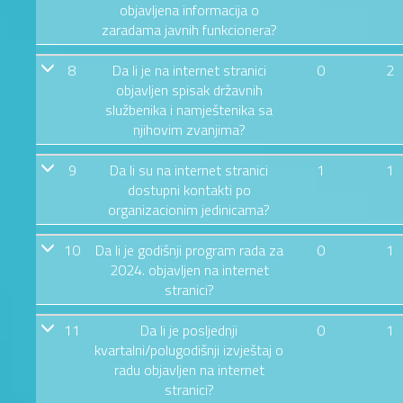
objavljena informacija o
zaradama javnih funkcionera?
8
Da li je na internet stranici
0
2
objavljen spisak državnih
službenika i namještenika sa
njihovim zvanjima?
9
Da li su na internet stranici
1
1
dostupni kontakti po
organizacionim jedinicama?
10
Da li je godišnji program rada za
0
1
2024. objavljen na internet
stranici?
11
Da li je posljednji
0
1
kvartalni/polugodišnji izvještaj o
radu objavljen na internet
stranici?