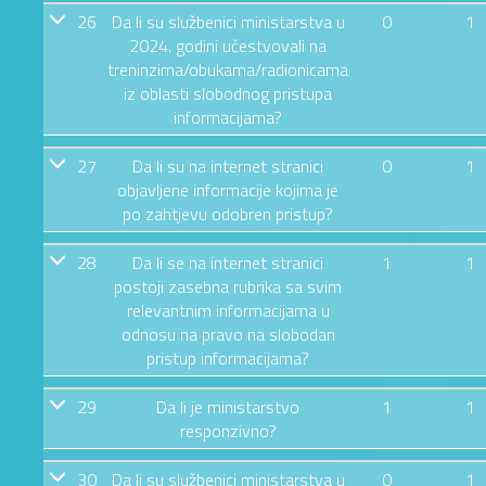
26
Da li su službenici ministarstva u
0
1
2024. godini učestvovali na
treninzima/obukama/radionicama
iz oblasti slobodnog pristupa
informacijama?
27
Da li su na internet stranici
0
1
objavljene informacije kojima je
po zahtjevu odobren pristup?
28
Da li se na internet stranici
1
1
postoji zasebna rubrika sa svim
relevantnim informacijama u
odnosu na pravo na slobodan
pristup informacijama?
29
Da li je ministarstvo
1
1
responzivno?
30
Da li su službenici ministarstva u
0
1