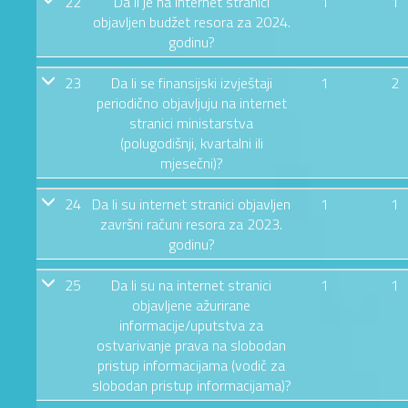
22
Da li je na internet stranici
1
1
objavljen budžet resora za 2024.
godinu?
23
Da li se finansijski izvještaji
1
2
periodično objavljuju na internet
stranici ministarstva
(polugodišnji, kvartalni ili
mjesečni)?
24
Da li su internet stranici objavljen
1
1
završni računi resora za 2023.
godinu?
25
Da li su na internet stranici
1
1
objavljene ažurirane
informacije/uputstva za
ostvarivanje prava na slobodan
pristup informacijama (vodič za
slobodan pristup informacijama)?