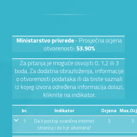
Ministarstvo privrede
- Prosječna ocjena
otvorenosti:
53.90%
Za pitanja je moguće osvojiti 0, 1,2 ili 3
boda. Za dodatna obrazloženja, informacije
o otvorenosti podataka ili da biste saznali
iz kojeg izvora određena informacija dolazi,
kliknite na indikator.
br.
Indikator
Ocjena
Max.Oc
1
Da li postoji zvanična internet
3
3
stranica i da li je ažurirana?