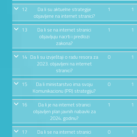
12
Da li su aktuelne strategije
1
1
objavljene na internet stranici?
13
Da li se na internet stranici
1
1
objavljuju nacrti i predlozi
zakona?
14
Da li su izvještaji o radu resora za
0
1
2023. objavljeni na internet
stranici?
15
Da li ministarstvo ima svoju
0
1
Komunikacionu (PR) strategiju?
16
Da li je na internet stranici
1
1
objavljen plan javnih nabavki za
2024. godinu?
17
Da li se na internet stranici
0
1