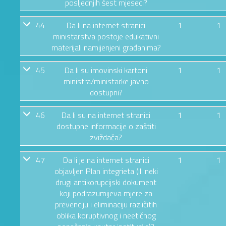
posljednjih šest mjeseci?
44
Da li na internet stranici
1
1
ministarstva postoje edukativni
materijali namijenjeni građanima?
45
Da li su imovinski kartoni
1
1
ministra/ministarke javno
dostupni?
46
Da li su na internet stranici
1
1
dostupne informacije o zaštiti
zviždača?
47
Da li je na internet stranici
1
1
objavljen Plan integrieta (ili neki
drugi antikorupcijski dokument
koji podrazumijeva mjere za
prevenciju i eliminaciju različitih
oblika koruptivnog i neetičnog