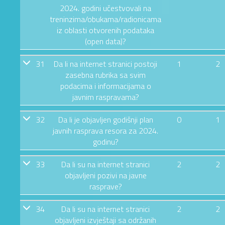
2024. godini učestvovali na
treninzima/obukama/radionicama
iz oblasti otvorenih podataka
(open data)?
31
Da li na internet stranici postoji
1
2
zasebna rubrika sa svim
podacima i informacijama o
javnim raspravama?
32
Da li je objavljen godišnji plan
0
1
javnih rasprava resora za 2024.
godinu?
33
Da li su na internet stranici
2
2
objavljeni pozivi na javne
rasprave?
34
Da li su na internet stranici
2
2
objavljeni izvještaji sa održanih