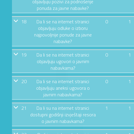
objavljuju pozivi za podnošenje
ponuda za javne nabavke?
18
Da li se na internet stranici
0
1
objavljuju odluke o izboru
najpovoljnije ponude za javne
nabavke?
19
Da li se na internet stranici
0
1
objavljuju ugovori o javnim
nabavkama?
20
Da li se na internet stranici
0
1
objavljuju aneksi ugovora o
javnim nabavkama?
21
Da li su na internet stranici
1
1
dostupni godišnji izvještaji resora
o javnim nabavkama?