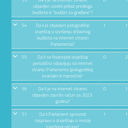
objavljen vizelni prikaz predloga
budžeta ili "budžet za građane"?
54
Da li je objavljen polugodišnji
1
1
izvještaj o izvršenju državnog
budžeta na internet stranici
Parlamenta?
55
Da li se finansijski izvještaji
0
2
periodično objavljuju na internet
stranici Parlamenta (polugodišnji,
kvartalni ili mjesečni)?
56
Da li je na internet stranici
0
1
objavljen završni račun za 2023.
godinu?
57
Da li Parlament sprovodi
1
1
raspravu o izvještaju o reviziji
završnog računa?