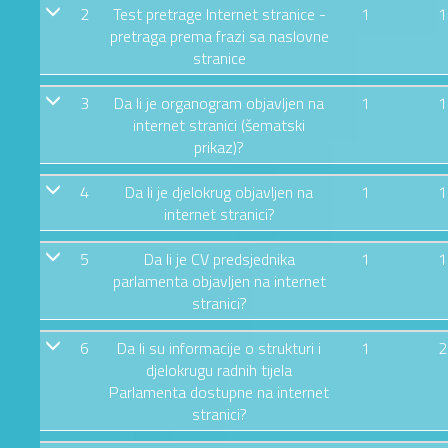
2
Test pretrage Internet stranice -
1
1
pretraga prema frazi sa naslovne
stranice
3
Da li je organogram objavljen na
1
1
internet stranici (šematski
prikaz)?
4
Da li je djelokrug objavljen na
1
1
internet stranici?
5
Da li je CV predsjednika
1
1
parlamenta objavljen na internet
stranici?
6
Da li su informacije o strukturi i
1
2
djelokrugu radnih tijela
Parlamenta dostupne na internet
stranici?