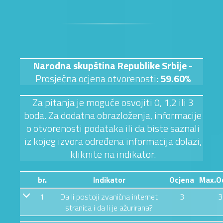
Narodna skupština Republike Srbije
-
Prosječna ocjena otvorenosti:
59.60%
Za pitanja je moguće osvojiti 0, 1,2 ili 3
boda. Za dodatna obrazloženja, informacije
o otvorenosti podataka ili da biste saznali
iz kojeg izvora određena informacija dolazi,
kliknite na indikator.
br.
Indikator
Ocjena
Max.O
1
Da li postoji zvanična internet
3
3
stranica i da li je ažurirana?