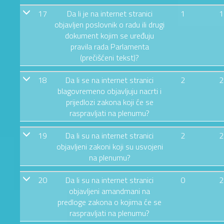
17
Da li je na internet stranici
1
1
objavljen poslovnik o radu ili drugi
dokument kojim se uređuju
pravila rada Parlamenta
(prečišćeni tekst)?
18
Da li se na internet stranici
2
2
blagovremeno objavljuju nacrti i
prijedlozi zakona koji će se
raspravljati na plenumu?
19
Da li su na internet stranici
2
2
objavljeni zakoni koji su usvojeni
na plenumu?
20
Da li su na internet stranici
0
2
objavljeni amandmani na
predloge zakona o kojima će se
raspravljati na plenumu?