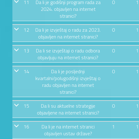
11
Da li je godišnji program rada za
0
1
2024. objavljen na internet
stranici?
12
Da li je izvještaj o radu za 2023.
0
1
objavljen na internet stranici?
13
Da li se izvještaji o radu odbora
0
1
objavljuju na internet stranici?
14
Da li je posljednji
0
1
kvartalni/polugodišnji izvještaj o
radu objavljen na internet
stranici?
15
Da li su aktuelne strategije
0
1
objavljene na internet stranici?
16
Da li je na internet stranici
1
1
objavljen ustav države?