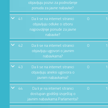
objavljuju pozivi za podnošenje
ponuda za javne nabavke?
41
Da li se na internet stranici
0
1
objavljuju odluke o izboru
najpovoljnije ponude za javne
nabavke?
42
Da li se na internet stranici
0
1
objavljuju ugovori o javnim
nabavkama?
43
Da li se na internet stranici
0
1
objavljuju aneksi ugovora o
javnim nabavkama?
44
Da li je na internet stranici
0
1
dostupan godišnji izvještaj o
javnim nabavkama Parlamenta?