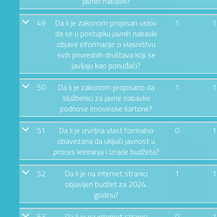
javnih nabavki?
49
Da li je zakonom propisan uslov
1
1
da se u postupku javnih nabavki
objave informacije o vlasništvu
svih privrednih društava koji se
javljaju kao ponuđači?
50
Da li je zakonom propisano da
1
1
službenici za javne nabavke
podnose imovinske kartone?
51
Da li je izvršna vlast formalno
0
1
obavezana da uključi javnost u
proces kreiranja i izrade budžeta?
52
Da li je na internet stranici
1
1
objavljen budžet za 2024.
godinu?
53
Da li je na internet stranici
0
1