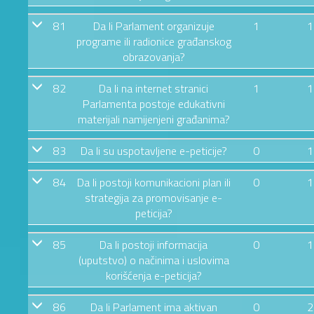
81
Da li Parlament organizuje
1
1
programe ili radionice građanskog
obrazovanja?
82
Da li na internet stranici
1
1
Parlamenta postoje edukativni
materijali namijenjeni građanima?
83
Da li su uspotavljene e-peticije?
0
1
84
Da li postoji komunikacioni plan ili
0
1
strategija za promovisanje e-
peticija?
85
Da li postoji informacija
0
1
(uputstvo) o načinima i uslovima
korišćenja e-peticija?
86
Da li Parlament ima aktivan
0
2