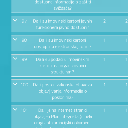
dostupne informacije o zaštiti
zviždača?
97
Da li su imovinski kartoni javnih
2
2
funkcionera javno dostupni?
98
Da li su imovinski kartoni
1
1
dostupni u elektronskoj formi?
99
Da li su podaci u imovinskim
1
1
kartonima organizovani i
struktuirani?
100
Da li postoji zakonska obaveza
1
1
objavljivanja informacija o
poklonima?
101
Da li je na internet stranici
1
1
objavljen Plan integrieta (ili neki
drugi antikorupcijski dokument