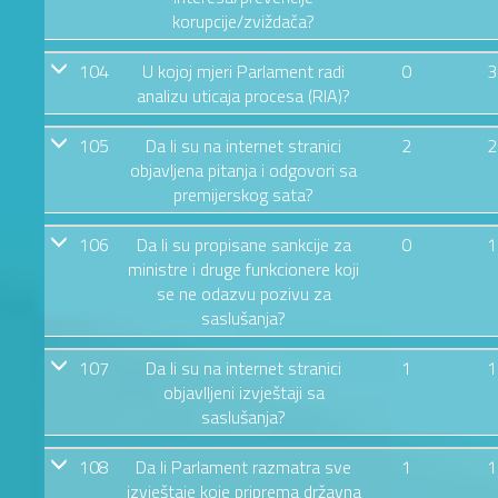
korupcije/zviždača?
104
U kojoj mjeri Parlament radi
0
3
analizu uticaja procesa (RIA)?
105
Da li su na internet stranici
2
2
objavljena pitanja i odgovori sa
premijerskog sata?
106
Da li su propisane sankcije za
0
1
ministre i druge funkcionere koji
se ne odazvu pozivu za
saslušanja?
107
Da li su na internet stranici
1
1
objavlljeni izvještaji sa
saslušanja?
108
Da li Parlament razmatra sve
1
1
izvještaje koje priprema državna