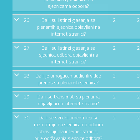
sjednicama odbora?
26
Da li su listinzi glasanja sa
2
2
plenarnih sjednica objavljeni na
internet stranici?
27
Da li su listinzi glasanja sa
2
2
sjednica odbora objavljeni na
internet stranici?
28
Da li je omogućen audio ili video
3
3
prenos sa plenarnih sjednica?
29
Da li su transkripti sa plenuma
2
2
objavljeni na internet stranici?
30
Da li se svi dokumenti koji se
2
2
razmatraju na sjednicama odbora
objavljuju na internet stranici,
prije održavanja sjednice odbora?