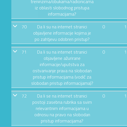
treninzima/obukama/radionicama
iz oblasti slobodnog pristupa
informacijama?
70
Da li su na internet stranici
0
1
objavljene informacije kojima je
po zahtjevu odobren pristup?
71
Da li su na internet stranici
0
1
objavljene ažurirane
informacije/uputstva za
ostvarivanje prava na slobodan
pristup informacijama (vodič za
slobodan pristup informacijama)?
72
Da li se na internet stranici
0
1
postoji zasebna rubrika sa svim
relevantnim informacijama u
odnosu na pravo na slobodan
pristup informacijama?