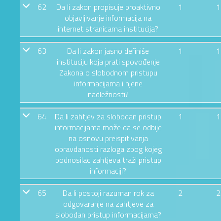
62
Da li zakon propisuje proaktivno
1
1
objavljivanje informacija na
internet stranicama institucija?
63
Da li zakon jasno definiše
1
1
instituciju koja prati spovođenje
Zakona o slobodnom pristupu
informacijama i njene
nadležnosti?
64
Da li zahtjev za slobodan pristup
1
1
informacijama može da se odbije
na osnovu preispitivanja
opravdanosti razloga zbog kojeg
podnosilac zahtjeva traži pristup
informaciji?
65
Da li postoji razuman rok za
2
2
odgovaranje na zahtjeve za
slobodan pristup informacijama?