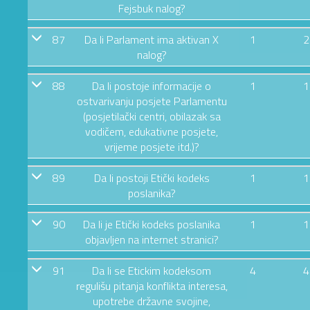
Fejsbuk nalog?
87
Da li Parlament ima aktivan X
1
2
nalog?
88
Da li postoje informacije o
1
1
ostvarivanju posjete Parlamentu
(posjetilački centri, obilazak sa
vodičem, edukativne posjete,
vrijeme posjete itd.)?
89
Da li postoji Etički kodeks
1
1
poslanika?
90
Da li je Etički kodeks poslanika
1
1
objavljen na internet stranici?
91
Da li se Etickim kodeksom
4
4
regulišu pitanja konflikta interesa,
upotrebe državne svojine,