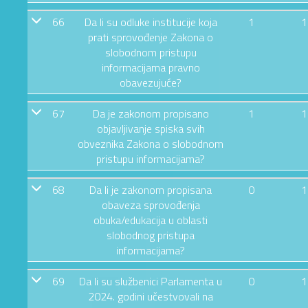
66
Da li su odluke institucije koja
1
1
prati sprovođenje Zakona o
slobodnom pristupu
informacijama pravno
obavezujuće?
67
Da je zakonom propisano
1
1
objavljivanje spiska svih
obveznika Zakona o slobodnom
pristupu informacijama?
68
Da li je zakonom propisana
0
1
obaveza sprovođenja
obuka/edukacija u oblasti
slobodnog pristupa
informacijama?
69
Da li su službenici Parlamenta u
0
1
2024. godini učestvovali na