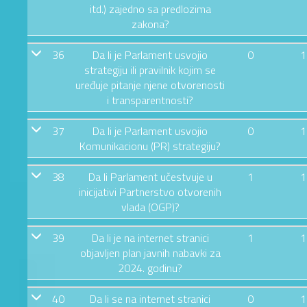
itd.) zajedno sa predlozima
zakona?
36
Da li je Parlament usvojio
0
1
strategiju ili pravilnik kojim se
uređuje pitanje njene otvorenosti
i transparentnosti?
37
Da li je Parlament usvojio
0
1
Komunikacionu (PR) strategiju?
38
Da li Parlament učestvuje u
1
1
inicijativi Partnerstvo otvorenih
vlada (OGP)?
39
Da li je na internet stranici
1
1
objavljen plan javnih nabavki za
2024. godinu?
40
Da li se na internet stranici
0
1