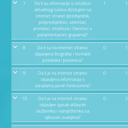
7
Da li su informacije o strukturi
1
1
aktuelnog saziva dostupne na
internet stranici (predsjednik,
potpredsjednici, sekretari,
poslanici, struktura i članstvo u
parlamentarnim grupama)?
8
Da li su na internet stranici
0
1
objavljene biografije i kontakti
poslanika i poslanica?
9
Da li je na internet stranici
0
1
objavljena informacija o
zaradama javnih funkcionera?
10
Da li je na internet stranici
0
2
objavljen spisak državnih
službenika i namještenika sa
njihovim zvanjima?