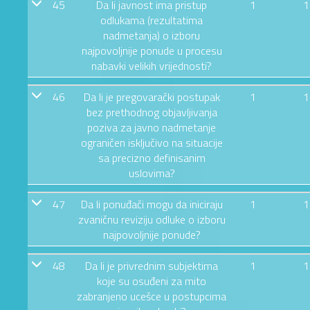
45
Da li javnost ima pristup
1
1
odlukama (rezultatima
nadmetanja) o izboru
najpovoljnije ponude u procesu
nabavki velikih vrijednosti?
46
Da li je pregovarački postupak
1
1
bez prethodnog objavljivanja
poziva za javno nadmetanje
ograničen isključivo na situacije
sa precizno definisanim
uslovima?
47
Da li ponuđači mogu da iniciraju
1
1
zvaničnu reviziju odluke o izboru
najpovoljnije ponude?
48
Da li je privrednim subjektima
1
1
koje su osuđeni za mito
zabranjeno ucešce u postupcima