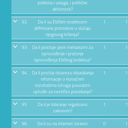
poklona i usluga, i političke
aktivnosti?
92
Da li su Etičkim kodeksom
1
1
definisane procedure u slučaju
njegovog kršenja?
93
Da li postoje jasni mehanizmi za
1
1
sprovođenje i praćenje
sprovođenja Etičkog kodeksa?
94
Da li postoji obaveza objavljianja
1
1
informacije o konačnim
rezultatima istraga povodom
optužbi za neetičko ponašanje?
95
Da li je lobiranje regulisano
1
1
zakonom?
96
Da li su na internet stranici
0
1