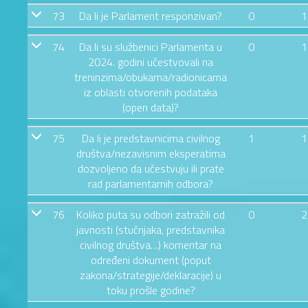
73
Da li je Parlament responzivan?
0
1
74
Da li su službenici Parlamenta u
0
1
2024. godini učestvovali na
treninzima/obukama/radionicama
iz oblasti otvorenih podataka
(open data)?
75
Da li je predstavnicima civilnog
1
1
društva/nezavisnim eksperatima
dozvoljeno da učestvuju ili prate
rad parlamentarnih odbora?
76
Koliko puta su odbori zatražili od
0
2
javnosti (stučnjaka, predstavnika
civilnog društva…) komentar na
određeni dokument (poput
zakona/strategije/deklaracije) u
toku prošle godine?