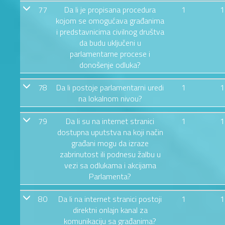
77
Da li je propisana procedura
1
1
kojom se omogućava građanima
i predstavnicima civilnog društva
da budu uključeni u
parlamentarne procese i
donošenje odluka?
78
Da li postoje parlamentarni uredi
1
1
na lokalnom nivou?
79
Da li su na internet stranici
1
1
dostupna uputstva na koji način
građani mogu da izraze
zabrinutost ili podnesu žalbu u
vezi sa odlukama i akcijama
Parlamenta?
80
Da li na internet stranici postoji
1
1
direktni onlajn kanal za
komunikaciju sa građanima?