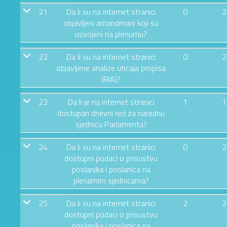
21
Da li su na internet stranici
0
2
objavljeni amandmani koji su
usvojeni na plenumu?
22
Da li su na internet stranici
0
2
objavljene analize uticaja propisa
(RIA)?
23
Da li je na internet stranici
1
1
dostupan dnevni red za narednu
sjednicu Parlamenta?
24
Da li su na internet stranici
0
2
dostupni podaci o prisustvu
poslanika i poslanica na
plenarnim sjednicama?
25
Da li su na internet stranici
2
2
dostupni podaci o prisustvu
poslanika i poslanica na