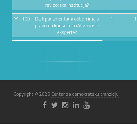
revizorska institucija?
109
Da li parlamentarni odbori imaju
1
1
pravo da konsultuju i/ili zaposle
eksperte?
Copyright © 2026
Centar za demokratsku tranziciju