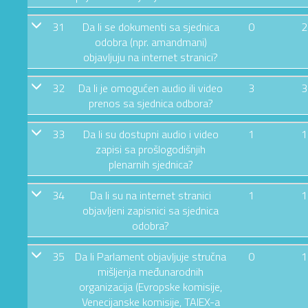
31
Da li se dokumenti sa sjednica
0
2
odobra (npr. amandmani)
objavljuju na internet stranici?
32
Da li je omogućen audio ili video
3
3
prenos sa sjednica odbora?
33
Da li su dostupni audio i video
1
1
zapisi sa prošlogodišnjih
plenarnih sjednica?
34
Da li su na internet stranici
1
1
objavljeni zapisnici sa sjednica
odobra?
35
Da li Parlament objavljuje stručna
0
1
mišljenja međunarodnih
organizacija (Evropske komisije,
Venecijanske komisije, TAIEX-a