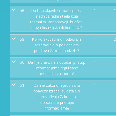
58
Da li su objavljeni materijali sa
1
1
sjednica radnih tijela koja
razmatraju/odobravaju budžet i
druga finansijska dokumenta?
59
Koliko skupštinskih odbora je
1
2
raspravljalo o poslednjem
predlogu Zakona budžetu?
60
Da li je pravo na slobodan pristup
1
1
informacijama regulisano
posebnim zakonom?
61
Da li je zakonom propisana
1
1
obaveza izrade izvještaja o
sprovođenju Zakona o
slobodnom pristupu
informacijama?