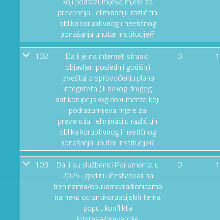
koji podrazumijeva mjere za
prevenciju i eliminaciju različitih
oblika koruptivnog i neetičnog
ponašanja unutar institucije)?
102
Da li je na internet stranici
0
1
objavljen poslednji godišnji
izveštaj o sprovođenju plana
integriteta (ili nekog drugog
antikorupcijskog dokumenta koji
podrazumijeva mjere za
prevenciju i eliminaciju različitih
oblika koruptivnog i neetičnog
ponašanja unutar institucije)?
103
Da li su službenici Parlamenta u
0
1
2024 . godini učestvovali na
treninzima/obukama/radionicama
na neku od antikorupcijskih tema
poput konflikta
interesa/prevencije