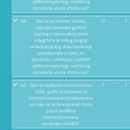
oblika koruptivnog i neetičnog
ponašanja unutar institucije)?
48
Da li je na internet stranici
0
1
objavljen poslednji godišnji
izveštaj o sprovođenju plana
integriteta (ili nekog drugog
antikorupcijskog dokumenta koji
podrazumijeva mjere za
prevenciju i eliminaciju različitih
oblika koruptivnog i neetičnog
ponašanja unutar institucije)?
49
Da li su službenici ministarstva u
1
1
2024. godini učestvovali na
treninzima/obukama/radionicama
na neku od antikorupcijskih tema
poput konflikta
interesa/prevencije
korupcije/zviždača?