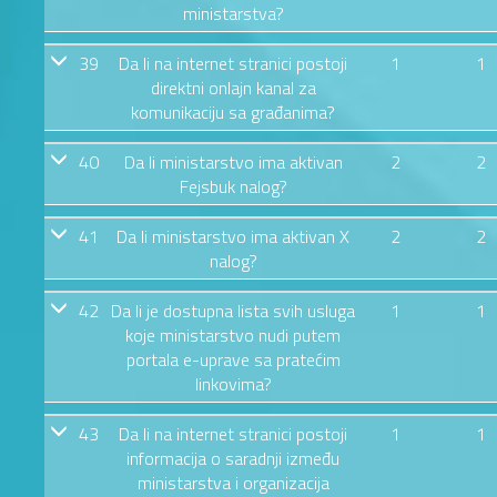
ministarstva?
39
Da li na internet stranici postoji
1
1
direktni onlajn kanal za
komunikaciju sa građanima?
40
Da li ministarstvo ima aktivan
2
2
Fejsbuk nalog?
41
Da li ministarstvo ima aktivan X
2
2
nalog?
42
Da li je dostupna lista svih usluga
1
1
koje ministarstvo nudi putem
portala e-uprave sa pratećim
linkovima?
43
Da li na internet stranici postoji
1
1
informacija o saradnji između
ministarstva i organizacija