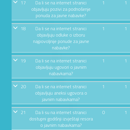
17
Da li se na internet stranici
1
1
objavljuju pozivi za podnošenje
ponuda za javne nabavke?
18
Da li se na internet stranici
1
1
objavljuju odluke o izboru
najpovoljnije ponude za javne
nabavke?
19
Da li se na internet stranici
1
1
objavljuju ugovori o javnim
nabavkama?
20
Da li se na internet stranici
1
1
objavljuju aneksi ugovora o
javnim nabavkama?
21
Da li su na internet stranici
0
1
dostupni godišnji izvještaji resora
o javnim nabavkama?