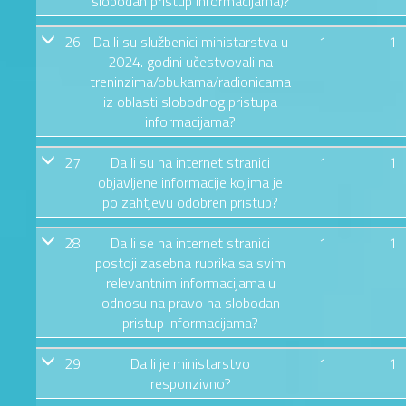
slobodan pristup informacijama)?
26
Da li su službenici ministarstva u
1
1
2024. godini učestvovali na
treninzima/obukama/radionicama
iz oblasti slobodnog pristupa
informacijama?
27
Da li su na internet stranici
1
1
objavljene informacije kojima je
po zahtjevu odobren pristup?
28
Da li se na internet stranici
1
1
postoji zasebna rubrika sa svim
relevantnim informacijama u
odnosu na pravo na slobodan
pristup informacijama?
29
Da li je ministarstvo
1
1
responzivno?