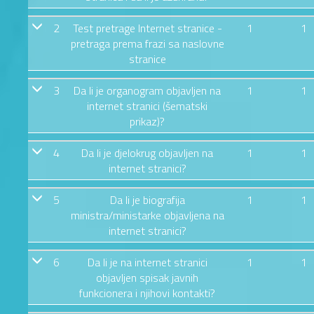
2
Test pretrage Internet stranice -
1
1
pretraga prema frazi sa naslovne
stranice
3
Da li je organogram objavljen na
1
1
internet stranici (šematski
prikaz)?
4
Da li je djelokrug objavljen na
1
1
internet stranici?
5
Da li je biografija
1
1
ministra/ministarke objavljena na
internet stranici?
6
Da li je na internet stranici
1
1
objavljen spisak javnih
funkcionera i njihovi kontakti?