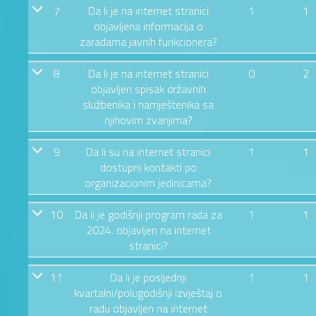
7
Da li je na internet stranici
1
1
objavljena informacija o
zaradama javnih funkcionera?
8
Da li je na internet stranici
0
2
objavljen spisak državnih
službenika i namještenika sa
njihovim zvanjima?
9
Da li su na internet stranici
1
1
dostupni kontakti po
organizacionim jedinicama?
10
Da li je godišnji program rada za
1
1
2024. objavljen na internet
stranici?
11
Da li je posljednji
1
1
kvartalni/polugodišnji izvještaj o
radu objavljen na internet