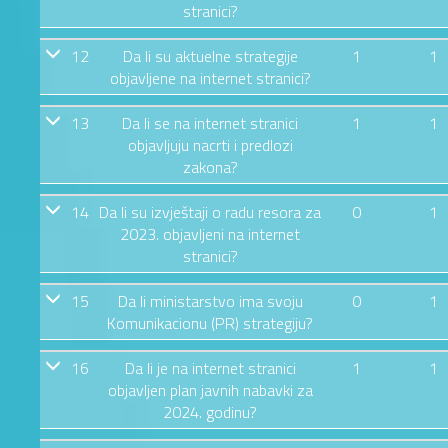
stranici?
12
Da li su aktuelne strategije
1
1
objavljene na internet stranici?
13
Da li se na internet stranici
1
1
objavljuju nacrti i predlozi
zakona?
14
Da li su izvještaji o radu resora za
0
1
2023. objavljeni na internet
stranici?
15
Da li ministarstvo ima svoju
0
1
Komunikacionu (PR) strategiju?
16
Da li je na internet stranici
1
1
objavljen plan javnih nabavki za
2024. godinu?