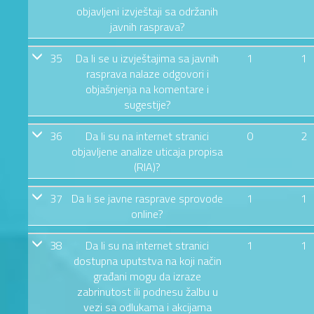
objavljeni izvještaji sa održanih
javnih rasprava?
35
Da li se u izvještajima sa javnih
1
1
rasprava nalaze odgovori i
objašnjenja na komentare i
sugestije?
36
Da li su na internet stranici
0
2
objavljene analize uticaja propisa
(RIA)?
37
Da li se javne rasprave sprovode
1
1
online?
38
Da li su na internet stranici
1
1
dostupna uputstva na koji način
građani mogu da izraze
zabrinutost ili podnesu žalbu u
vezi sa odlukama i akcijama