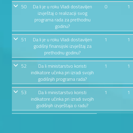
50
Da li je u roku Vladi dostaviljen
0
1
izvještaj o realizaciji svog
programa rada za prethodnu
godinu?
51
Da li je u roku Vladi dostaviljen
1
1
godišnji finansijski izvještaj za
prethodnu godinu?
52
Da li ministarstvo koristi
1
1
indikatore učinka pri izradi svojih
godišnjih programa rada?
53
Da li ministarstvo koristi
1
1
indikatore učinka pri izradi svojih
godišnjih izvještaja o radu?