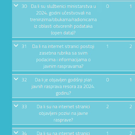
30
Da li su službenici ministarstva u
0
1
2024. godini učestvovali na
treninzima/obukama/radionicama
iz oblasti otvorenih podataka
(open data)?
31
Da li na internet stranici postoji
1
2
zasebna rubrika sa svim
podacima i informacijama o
javnim raspravama?
32
Da li je objavljen godišnji plan
0
1
javnih rasprava resora za 2024.
godinu?
33
Da li su na internet stranici
2
2
objavljeni pozivi na javne
rasprave?
34
Da li su na internet stranici
1
2