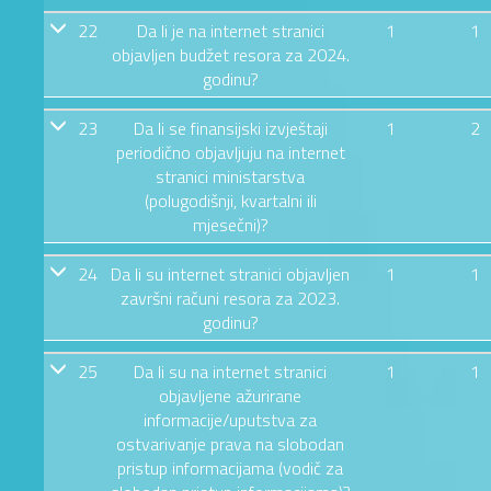
22
Da li je na internet stranici
1
1
objavljen budžet resora za 2024.
godinu?
23
Da li se finansijski izvještaji
1
2
periodično objavljuju na internet
stranici ministarstva
(polugodišnji, kvartalni ili
mjesečni)?
24
Da li su internet stranici objavljen
1
1
završni računi resora za 2023.
godinu?
25
Da li su na internet stranici
1
1
objavljene ažurirane
informacije/uputstva za
ostvarivanje prava na slobodan
pristup informacijama (vodič za