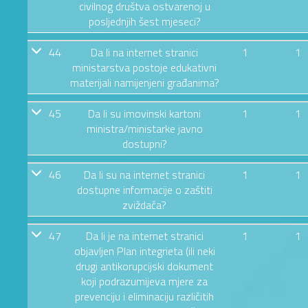
civilnog društva ostvarenoj u
posljednjih šest mjeseci?
44
Da li na internet stranici
1
1
ministarstva postoje edukativni
materijali namijenjeni građanima?
45
Da li su imovinski kartoni
1
1
ministra/ministarke javno
dostupni?
46
Da li su na internet stranici
1
1
dostupne informacije o zaštiti
zviždača?
47
Da li je na internet stranici
1
1
objavljen Plan integrieta (ili neki
drugi antikorupcijski dokument
koji podrazumijeva mjere za
prevenciju i eliminaciju različitih