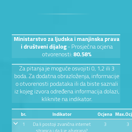
Ministarstvo za ljudska i manjinska prava
i društveni dijalog
- Prosječna ocjena
otvorenosti:
80.58%
Za pitanja je moguće osvojiti 0, 1,2 ili 3
boda. Za dodatna obrazloženja, informacije
o otvorenosti podataka ili da biste saznali
iz kojeg izvora određena informacija dolazi,
kliknite na indikator.
br.
Indikator
Ocjena
Max.Oc
1
Da li postoji zvanična internet
3
3
stranica i da li je ažurirana?