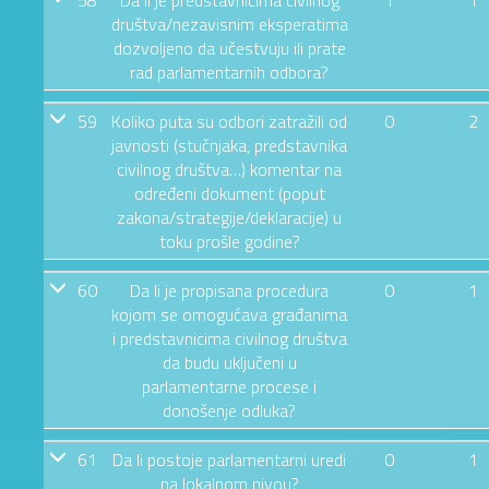
društva/nezavisnim eksperatima
dozvoljeno da učestvuju ili prate
rad parlamentarnih odbora?
59
Koliko puta su odbori zatražili od
0
2
javnosti (stučnjaka, predstavnika
civilnog društva…) komentar na
određeni dokument (poput
zakona/strategije/deklaracije) u
toku prošle godine?
60
Da li je propisana procedura
0
1
kojom se omogućava građanima
i predstavnicima civilnog društva
da budu uključeni u
parlamentarne procese i
donošenje odluka?
61
Da li postoje parlamentarni uredi
0
1
na lokalnom nivou?