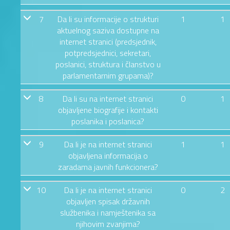
7
Da li su informacije o strukturi
1
1
aktuelnog saziva dostupne na
internet stranici (predsjednik,
potpredsjednici, sekretari,
poslanici, struktura i članstvo u
parlamentarnim grupama)?
8
Da li su na internet stranici
0
1
objavljene biografije i kontakti
poslanika i poslanica?
9
Da li je na internet stranici
1
1
objavljena informacija o
zaradama javnih funkcionera?
10
Da li je na internet stranici
0
2
objavljen spisak državnih
službenika i namještenika sa
njihovim zvanjima?