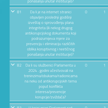
ponašanja unutar institucije)?
81
Da li je na internet stranici
0
1
objavljen poslednji godišnji
izveštaj o sprovođenju plana
integriteta (ili nekog drugog
antikorupcijskog dokumenta koji
podrazumijeva mjere za
prevenciju i eliminaciju različitih
oblika koruptivnog i neetičnog
ponašanja unutar institucije)?
82
Da li su službenici Parlamenta u
0
1
2024 . godini učestvovali na
treninzima/obukama/radionicama
na neku od antikorupcijskih tema
poput konflikta
interesa/prevencije
korupcije/zviždača?
83
U kojoj mjeri Parlament radi
0
3