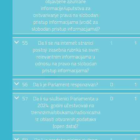
objavljene ažurirane
informacije/uputstva za
ostvarivanje prava na slobodan
pristup informacijama (vodič za
slobodan pristup informacijama)?
55
Da li se na internet stranici
1
1
postoji zasebna rubrika sa svim
relevantnim informacijama u
odnosu na pravo na slobodan
pristup informacijama?
56
Da li je Parlament responzivan?
0
1
57
Da li su službenici Parlamenta u
0
1
2024. godini učestvovali na
treninzima/obukama/radionicama
iz oblasti otvorenih podataka
(open data)?
58
Da li je predstavnicima civilnog
1
1