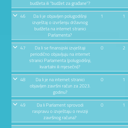
budžeta ili "budžet za građane"?
46
Da li je objavljen polugodišnji
1
1
izvještaj o izvršenju državnog
budžeta na internet stranici
Parlamenta?
47
Da li se finansijski izvještaji
0
2
periodično objavljuju na internet
stranici Parlamenta (polugodišnji,
kvartalni ili mjesečni)?
48
Da li je na internet stranici
0
1
objavljen završni račun za 2023.
godinu?
49
Da li Parlament sprovodi
0
1
raspravu o izvještaju o reviziji
završnog računa?