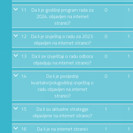
11
Da li je godišnji program rada za
0
1
2024. objavljen na internet
stranici?
12
Da li je izvještaj o radu za 2023.
0
1
objavljen na internet stranici?
13
Da li se izvještaji o radu odbora
0
1
objavljuju na internet stranici?
14
Da li je posljednji
0
1
kvartalni/polugodišnji izvještaj o
radu objavljen na internet
stranici?
15
Da li su aktuelne strategije
1
1
objavljene na internet stranici?
16
Da li je na internet stranici
1
1