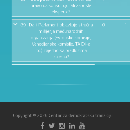
pravo da konsultuju i/ili zaposle
eksperte?
89
Da li Parlament objavljuje stručna
0
1
mišljenja međunarodnih
organizacija (Evropske komisije,
Venecijanske komisije, TAIEX-a
itd.) zajedno sa predlozima
zakona?
Copyright © 2026
Centar za demokratsku tranziciju