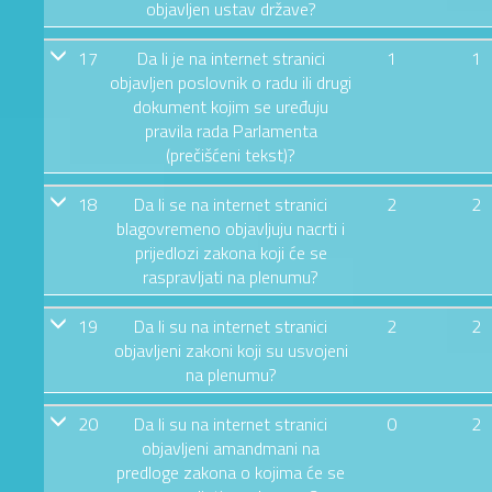
objavljen ustav države?
17
Da li je na internet stranici
1
1
objavljen poslovnik o radu ili drugi
dokument kojim se uređuju
pravila rada Parlamenta
(prečišćeni tekst)?
18
Da li se na internet stranici
2
2
blagovremeno objavljuju nacrti i
prijedlozi zakona koji će se
raspravljati na plenumu?
19
Da li su na internet stranici
2
2
objavljeni zakoni koji su usvojeni
na plenumu?
20
Da li su na internet stranici
0
2
objavljeni amandmani na
predloge zakona o kojima će se