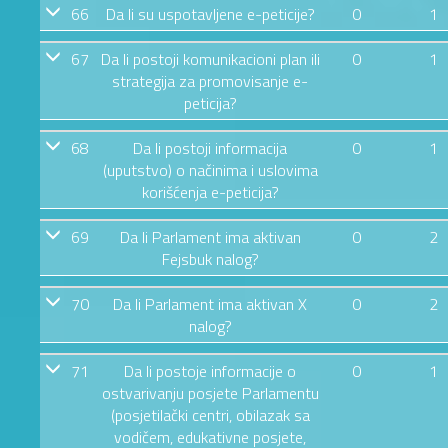
66
Da li su uspotavljene e-peticije?
0
1
67
Da li postoji komunikacioni plan ili
0
1
strategija za promovisanje e-
peticija?
68
Da li postoji informacija
0
1
(uputstvo) o načinima i uslovima
korišćenja e-peticija?
69
Da li Parlament ima aktivan
0
2
Fejsbuk nalog?
70
Da li Parlament ima aktivan X
0
2
nalog?
71
Da li postoje informacije o
0
1
ostvarivanju posjete Parlamentu
(posjetilački centri, obilazak sa
vodičem, edukativne posjete,