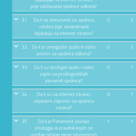
prije održavanja sjednice odbora?
31
Da li se dokumenti sa sjednica
0
2
odobra (npr. amandmani)
objavljuju na internet stranici?
32
Da li je omogućen audio ili video
0
3
prenos sa sjednica odbora?
33
Da li su dostupni audio i video
0
1
zapisi sa prošlogodišnjih
plenarnih sjednica?
34
Da li su na internet stranici
0
1
objavljeni zapisnici sa sjednica
odobra?
35
Da li je Parlament usvojio
1
1
strategiju ili pravilnik kojim se
uređuje pitanje njene otvorenosti