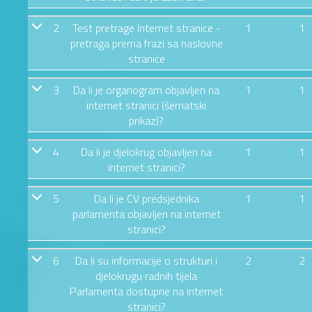
2
Test pretrage Internet stranice -
1
1
pretraga prema frazi sa naslovne
stranice
3
Da li je organogram objavljen na
1
1
internet stranici (šematski
prikaz)?
4
Da li je djelokrug objavljen na
1
1
internet stranici?
5
Da li je CV predsjednika
1
1
parlamenta objavljen na internet
stranici?
6
Da li su informacije o strukturi i
2
2
djelokrugu radnih tijela
Parlamenta dostupne na internet
stranici?