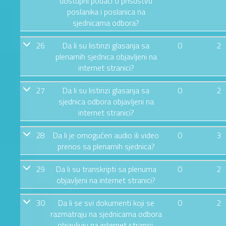
dostupni podaci o prisustvu
poslanika i poslanica na
sjednicama odbora?
26
Da li su listinzi glasanja sa
0
2
plenarnih sjednica objavljeni na
internet stranici?
27
Da li su listinzi glasanja sa
0
2
sjednica odbora objavljeni na
internet stranici?
28
Da li je omogućen audio ili video
0
3
prenos sa plenarnih sjednica?
29
Da li su transkripti sa plenuma
0
2
objavljeni na internet stranici?
30
Da li se svi dokumenti koji se
0
2
razmatraju na sjednicama odbora
objavljuju na internet stranici,