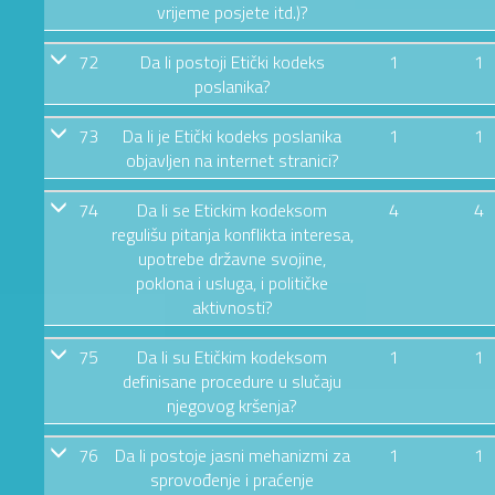
vrijeme posjete itd.)?
72
Da li postoji Etički kodeks
1
1
poslanika?
73
Da li je Etički kodeks poslanika
1
1
objavljen na internet stranici?
74
Da li se Etickim kodeksom
4
4
regulišu pitanja konflikta interesa,
upotrebe državne svojine,
poklona i usluga, i političke
aktivnosti?
75
Da li su Etičkim kodeksom
1
1
definisane procedure u slučaju
njegovog kršenja?
76
Da li postoje jasni mehanizmi za
1
1
sprovođenje i praćenje