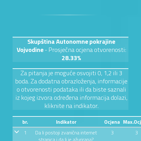
Skupština Autonomne pokrajine
Vojvodine
- Prosječna ocjena otvorenosti:
28.33%
Za pitanja je moguće osvojiti 0, 1,2 ili 3
boda. Za dodatna obrazloženja, informacije
o otvorenosti podataka ili da biste saznali
iz kojeg izvora određena informacija dolazi,
kliknite na indikator.
br.
Indikator
Ocjena
Max.Oc
1
Da li postoji zvanična internet
3
3
stranica i da li je ažurirana?