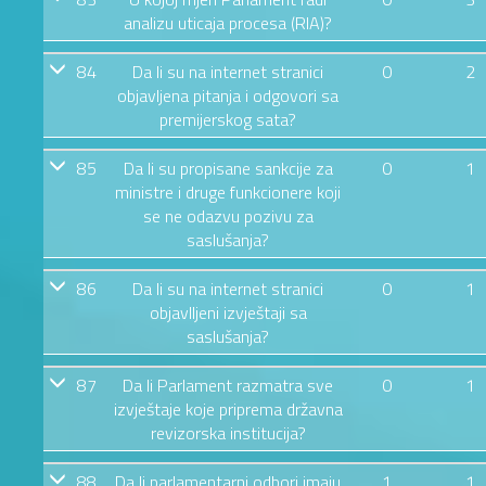
analizu uticaja procesa (RIA)?
84
Da li su na internet stranici
0
2
objavljena pitanja i odgovori sa
premijerskog sata?
85
Da li su propisane sankcije za
0
1
ministre i druge funkcionere koji
se ne odazvu pozivu za
saslušanja?
86
Da li su na internet stranici
0
1
objavlljeni izvještaji sa
saslušanja?
87
Da li Parlament razmatra sve
0
1
izvještaje koje priprema državna
revizorska institucija?
88
Da li parlamentarni odbori imaju
1
1