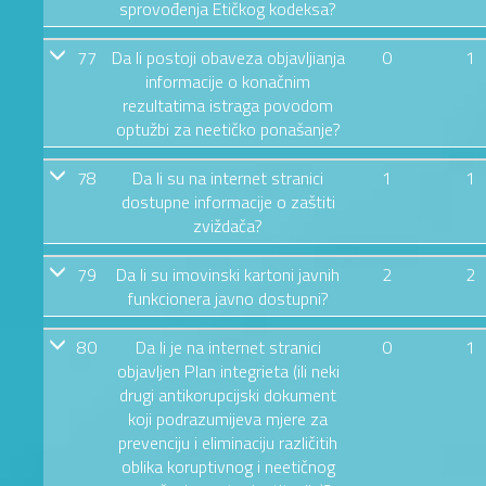
sprovođenja Etičkog kodeksa?
77
Da li postoji obaveza objavljianja
0
1
informacije o konačnim
rezultatima istraga povodom
optužbi za neetičko ponašanje?
78
Da li su na internet stranici
1
1
dostupne informacije o zaštiti
zviždača?
79
Da li su imovinski kartoni javnih
2
2
funkcionera javno dostupni?
80
Da li je na internet stranici
0
1
objavljen Plan integrieta (ili neki
drugi antikorupcijski dokument
koji podrazumijeva mjere za
prevenciju i eliminaciju različitih
oblika koruptivnog i neetičnog