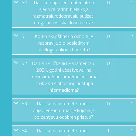
50
Da li su objavljeni materijali sa
0
1
sjednica radnih tijela koja
razmatraju/odobravaju budžet i
druga finansijska dokumenta?
51
Koliko skupštinskih odbora je
0
2
raspravljalo o poslednjem
predlogu Zakona budžetu?
52
Da li su službenici Parlamenta u
0
1
2024. godini učestvovali na
treninzima/obukama/radionicama
iz oblasti slobodnog pristupa
informacijama?
53
Da li su na internet stranici
0
1
objavljene informacije kojima je
po zahtjevu odobren pristup?
54
Da li su na internet stranici
1
1