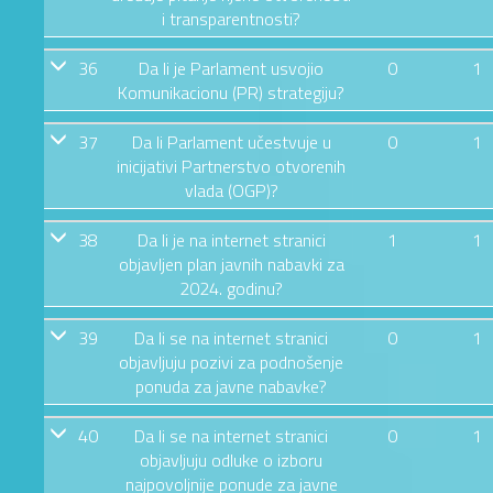
i transparentnosti?
36
Da li je Parlament usvojio
0
1
Komunikacionu (PR) strategiju?
37
Da li Parlament učestvuje u
0
1
inicijativi Partnerstvo otvorenih
vlada (OGP)?
38
Da li je na internet stranici
1
1
objavljen plan javnih nabavki za
2024. godinu?
39
Da li se na internet stranici
0
1
objavljuju pozivi za podnošenje
ponuda za javne nabavke?
40
Da li se na internet stranici
0
1
objavljuju odluke o izboru
najpovoljnije ponude za javne