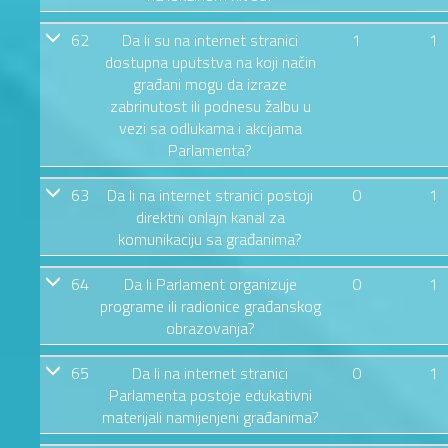
62
Da li su na internet stranici
1
1
dostupna uputstva na koji način
građani mogu da izraze
zabrinutost ili podnesu žalbu u
vezi sa odlukama i akcijama
Parlamenta?
63
Da li na internet stranici postoji
0
1
direktni onlajn kanal za
komunikaciju sa građanima?
64
Da li Parlament organizuje
0
1
programe ili radionice građanskog
obrazovanja?
65
Da li na internet stranici
0
1
Parlamenta postoje edukativni
materijali namijenjeni građanima?