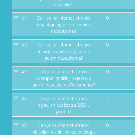
nabavke?
41
Da li se na internet stranici
0
1
objavljuju ugovori o javnim
nabavkama?
42
Da li se na internet stranici
0
1
objavljuju aneksi ugovora o
javnim nabavkama?
43
Da li je na internet stranici
0
1
dostupan godišnji izvještaj o
javnim nabavkama Parlamenta?
44
Da li je na internet stranici
1
1
objavljen budžet za 2024.
godinu?
45
Da li je na internet stranici
0
1
objavljen vizelni prikaz predloga