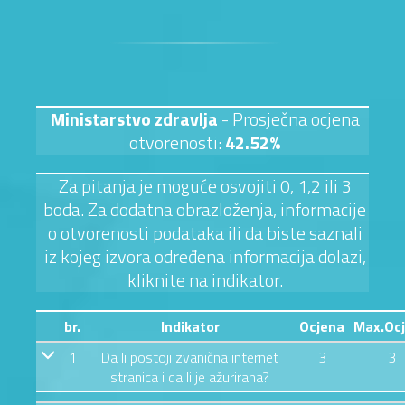
Ministarstvo zdravlja
- Prosječna ocjena
otvorenosti:
42.52%
Za pitanja je moguće osvojiti 0, 1,2 ili 3
boda. Za dodatna obrazloženja, informacije
o otvorenosti podataka ili da biste saznali
iz kojeg izvora određena informacija dolazi,
kliknite na indikator.
br.
Indikator
Ocjena
Max.Oc
1
Da li postoji zvanična internet
3
3
stranica i da li je ažurirana?