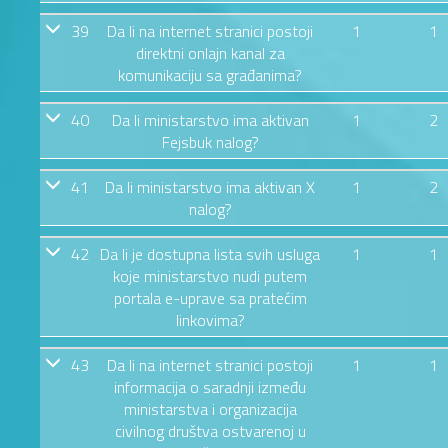
39
Da li na internet stranici postoji
1
1
direktni onlajn kanal za
komunikaciju sa građanima?
40
Da li ministarstvo ima aktivan
1
2
Fejsbuk nalog?
41
Da li ministarstvo ima aktivan X
1
2
nalog?
42
Da li je dostupna lista svih usluga
1
1
koje ministarstvo nudi putem
portala e-uprave sa pratećim
linkovima?
43
Da li na internet stranici postoji
1
1
informacija o saradnji između
ministarstva i organizacija
civilnog društva ostvarenoj u