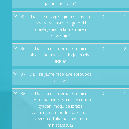
javnih rasprava?
35
Da li se u izvještajima sa javnih
0
1
rasprava nalaze odgovori i
objašnjenja na komentare i
sugestije?
36
Da li su na internet stranici
0
2
objavljene analize uticaja propisa
(RIA)?
37
Da li se javne rasprave sprovode
1
1
online?
38
Da li su na internet stranici
0
1
dostupna uputstva na koji način
građani mogu da izraze
zabrinutost ili podnesu žalbu u
vezi sa odlukama i akcijama
ministarstva?