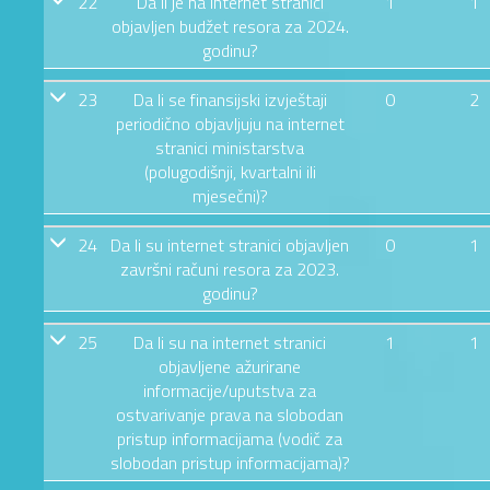
22
Da li je na internet stranici
1
1
objavljen budžet resora za 2024.
godinu?
23
Da li se finansijski izvještaji
0
2
periodično objavljuju na internet
stranici ministarstva
(polugodišnji, kvartalni ili
mjesečni)?
24
Da li su internet stranici objavljen
0
1
završni računi resora za 2023.
godinu?
25
Da li su na internet stranici
1
1
objavljene ažurirane
informacije/uputstva za
ostvarivanje prava na slobodan
pristup informacijama (vodič za
slobodan pristup informacijama)?