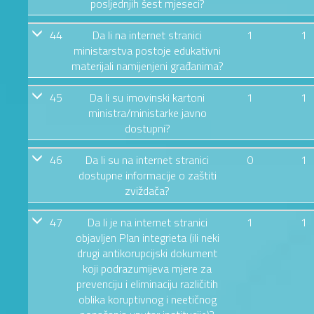
posljednjih šest mjeseci?
44
Da li na internet stranici
1
1
ministarstva postoje edukativni
materijali namijenjeni građanima?
45
Da li su imovinski kartoni
1
1
ministra/ministarke javno
dostupni?
46
Da li su na internet stranici
0
1
dostupne informacije o zaštiti
zviždača?
47
Da li je na internet stranici
1
1
objavljen Plan integrieta (ili neki
drugi antikorupcijski dokument
koji podrazumijeva mjere za
prevenciju i eliminaciju različitih
oblika koruptivnog i neetičnog