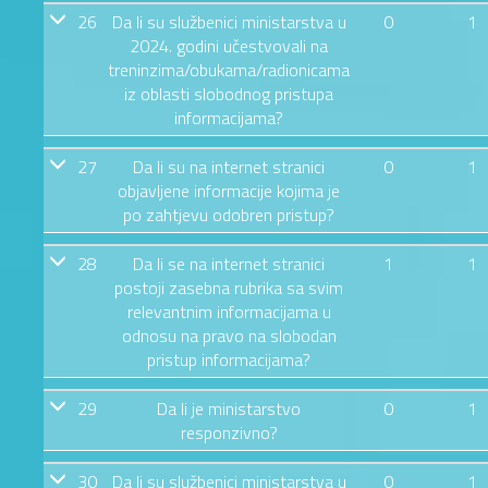
26
Da li su službenici ministarstva u
0
1
2024. godini učestvovali na
treninzima/obukama/radionicama
iz oblasti slobodnog pristupa
informacijama?
27
Da li su na internet stranici
0
1
objavljene informacije kojima je
po zahtjevu odobren pristup?
28
Da li se na internet stranici
1
1
postoji zasebna rubrika sa svim
relevantnim informacijama u
odnosu na pravo na slobodan
pristup informacijama?
29
Da li je ministarstvo
0
1
responzivno?
30
Da li su službenici ministarstva u
0
1