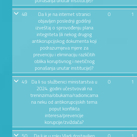
ponašanja unutar institucije)?
48
Da li je na internet stranici
0
1
objavljen poslednji godišnji
izveštaj o sprovođenju plana
integriteta (ili nekog drugog
antikorupcijskog dokumenta koji
podrazumijeva mjere za
prevenciju i eliminaciju različitih
oblika koruptivnog i neetičnog
ponašanja unutar institucije)?
49
Da li su službenici ministarstva u
0
1
2024. godini učestvovali na
treninzima/obukama/radionicama
na neku od antikorupcijskih tema
poput konflikta
interesa/prevencije
korupcije/zviždača?
50
Da li je u roku Vladi dostaviljen
0
1