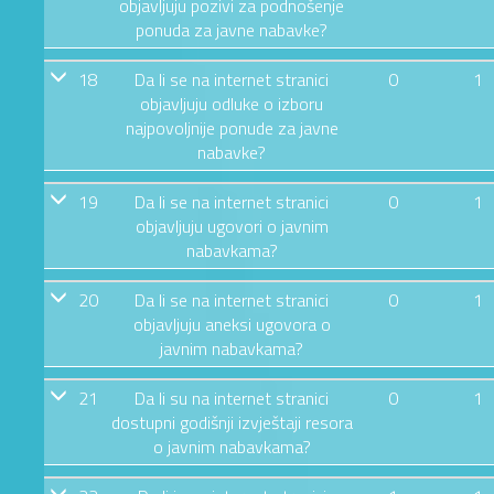
objavljuju pozivi za podnošenje
ponuda za javne nabavke?
18
Da li se na internet stranici
0
1
objavljuju odluke o izboru
najpovoljnije ponude za javne
nabavke?
19
Da li se na internet stranici
0
1
objavljuju ugovori o javnim
nabavkama?
20
Da li se na internet stranici
0
1
objavljuju aneksi ugovora o
javnim nabavkama?
21
Da li su na internet stranici
0
1
dostupni godišnji izvještaji resora
o javnim nabavkama?