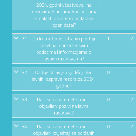
2024. godini učestvovali na
treninzima/obukama/radionicama
iz oblasti otvorenih podataka
(open data)?
31
Da li na internet stranici postoji
1
2
zasebna rubrika sa svim
podacima i informacijama o
javnim raspravama?
32
Da li je objavljen godišnji plan
0
1
javnih rasprava resora za 2024.
godinu?
33
Da li su na internet stranici
0
2
objavljeni pozivi na javne
rasprave?
34
Da li su na internet stranici
0
2
objavljeni izvještaji sa održanih