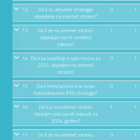
12
Da li su aktuelne strategije
0
1
objavljene na internet stranici?
13
Da li se na internet stranici
1
1
objavljuju nacrti i predlozi
zakona?
14
Da li su izvještaji o radu resora za
0
1
2023. objavljeni na internet
stranici?
15
Da li ministarstvo ima svoju
0
1
Komunikacionu (PR) strategiju?
16
Da li je na internet stranici
1
1
objavljen plan javnih nabavki za
2024. godinu?
17
Da li se na internet stranici
0
1