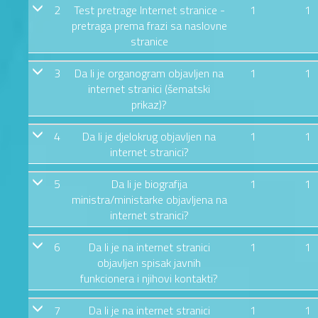
2
Test pretrage Internet stranice -
1
1
pretraga prema frazi sa naslovne
stranice
3
Da li je organogram objavljen na
1
1
internet stranici (šematski
prikaz)?
4
Da li je djelokrug objavljen na
1
1
internet stranici?
5
Da li je biografija
1
1
ministra/ministarke objavljena na
internet stranici?
6
Da li je na internet stranici
1
1
objavljen spisak javnih
funkcionera i njihovi kontakti?
7
Da li je na internet stranici
1
1