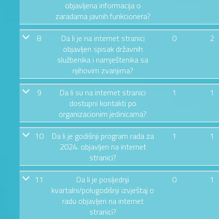
objavljena informacija o
zaradama javnih funkcionera?
8
Da li je na internet stranici
0
2
objavljen spisak državnih
službenika i namještenika sa
njihovim zvanjima?
9
Da li su na internet stranici
1
1
dostupni kontakti po
organizacionim jedinicama?
10
Da li je godišnji program rada za
1
1
2024. objavljen na internet
stranici?
11
Da li je posljednji
0
1
kvartalni/polugodišnji izvještaj o
radu objavljen na internet
stranici?