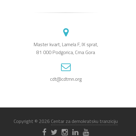
Master kvart, Lamela F, IX sprat,
81 000 Podgorica, Crna Gora
cdt@cdtmn.org
Copyright © 2026
Centar za demokratsku tranziciju