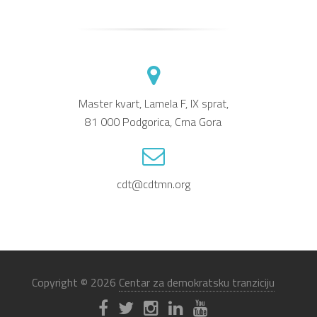
Master kvart, Lamela F, IX sprat,
81 000 Podgorica, Crna Gora
cdt@cdtmn.org
Copyright © 2026
Centar za demokratsku tranziciju