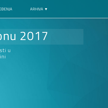
EĐENJA
ARHIVA ▼
ionu 2017
sti u
ini