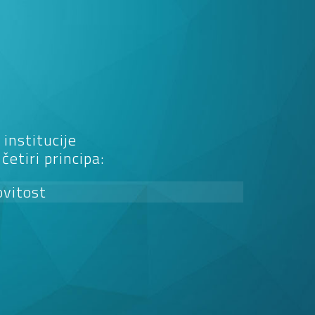
institucije
etiri principa:
ovitost