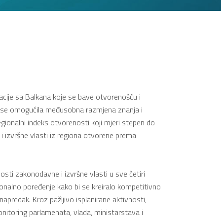
izacije sa Balkana koje se bave otvorenošću i
i se omogućila međusobna razmjena znanja i
egionalni indeks otvorenosti koji mjeri stepen do
i izvršne vlasti iz regiona otvorene prema
sti zakonodavne i izvršne vlasti u sve četiri
onalno poređenje kako bi se kreiralo kompetitivno
napredak. Kroz pažljivo isplanirane aktivnosti,
onitoring parlamenata, vlada, ministarstava i