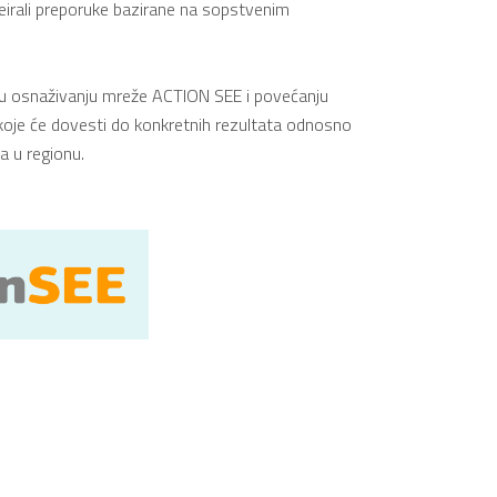
eirali preporuke bazirane na sopstvenim
i u osnaživanju mreže ACTION SEE i povećanju
 koje će dovesti do konkretnih rezultata odnosno
a u regionu.