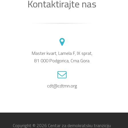
Kontaktirajte nas
Master kvart, Lamela F, IX sprat,
81 000 Podgorica, Crna Gora
cdt@cdtmn.org
Copyright © 2026
Centar za demokratsku tranziciju