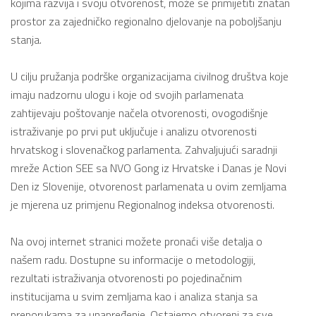
kojima razvija i svoju otvorenost, može se primijetiti znatan
prostor za zajedničko regionalno djelovanje na poboljšanju
stanja.
U cilju pružanja podrške organizacijama civilnog društva koje
imaju nadzornu ulogu i koje od svojih parlamenata
zahtijevaju poštovanje načela otvorenosti, ovogodišnje
istraživanje po prvi put uključuje i analizu otvorenosti
hrvatskog i slovenačkog parlamenta. Zahvaljujući saradnji
mreže Action SEE sa NVO Gong iz Hrvatske i Danas je Novi
Den iz Slovenije, otvorenost parlamenata u ovim zemljama
je mjerena uz primjenu Regionalnog indeksa otvorenosti.
Na ovoj internet stranici možete pronaći više detalja o
našem radu. Dostupne su informacije o metodologiji,
rezultati istraživanja otvorenosti po pojedinačnim
institucijama u svim zemljama kao i analiza stanja sa
preporukama za unapređenje. Ostajemo otvoreni za sve