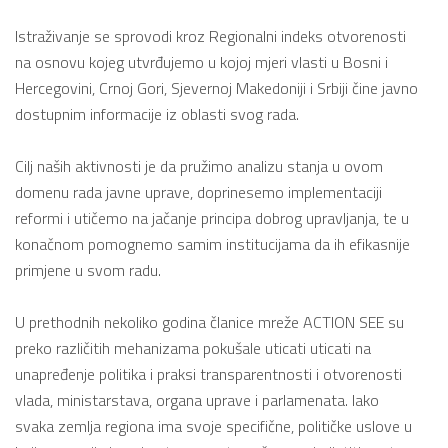
Istraživanje se sprovodi kroz Regionalni indeks otvorenosti
na osnovu kojeg utvrđujemo u kojoj mjeri vlasti u Bosni i
Hercegovini, Crnoj Gori, Sjevernoj Makedoniji i Srbiji čine javno
dostupnim informacije iz oblasti svog rada.
Cilj naših aktivnosti je da pružimo analizu stanja u ovom
domenu rada javne uprave, doprinesemo implementaciji
reformi i utičemo na jačanje principa dobrog upravljanja, te u
konačnom pomognemo samim institucijama da ih efikasnije
primjene u svom radu.
U prethodnih nekoliko godina članice mreže ACTION SEE su
preko različitih mehanizama pokušale uticati uticati na
unapređenje politika i praksi transparentnosti i otvorenosti
vlada, ministarstava, organa uprave i parlamenata. Iako
svaka zemlja regiona ima svoje specifične, političke uslove u