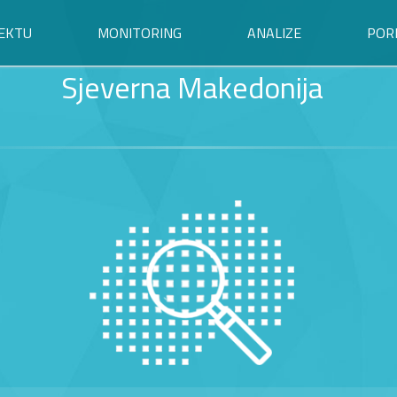
EKTU
MONITORING
ANALIZE
POR
Sjeverna Makedonija